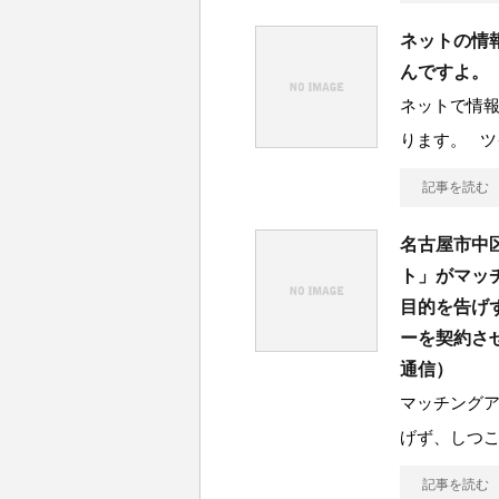
ネットの情
んですよ。
ネットで情
ります。 ツ
記事を読む
名古屋市中
ト」がマッ
目的を告げ
ーを契約さ
通信）
マッチング
げず、しつ
記事を読む