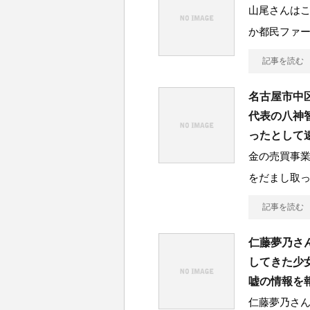
山尾さんは
か都民ファ
記事を読む
名古屋市中
代表の八神
ったとして
金の売買事業
をだまし取っ
記事を読む
仁藤夢乃さ
してきた少
嘘の情報を
仁藤夢乃さ