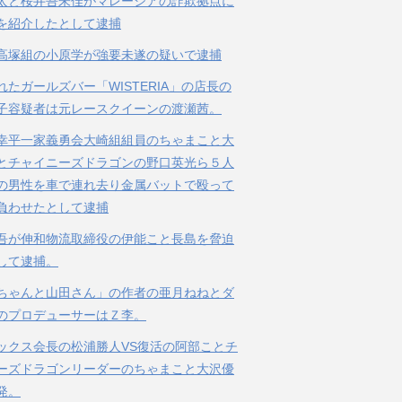
太と桜井吾朱佳がマレーシアの詐欺拠点に
を紹介したとして逮捕
高塚組の小原学が強要未遂の疑いで逮捕
れたガールズバー「WISTERIA」の店長の
子容疑者は元レースクイーンの渡瀬茜。
幸平一家義勇会大崎組組員のちゃまこと大
とチャイニーズドラゴンの野口英光ら５人
の男性を車で連れ去り金属バットで殴って
負わせたとして逮捕
吾が伸和物流取締役の伊能こと長島を脅迫
して逮捕。
ちゃんと山田さん」の作者の亜月ねねとダ
のプロデューサーはＺ李。
ックス会長の松浦勝人VS復活の阿部ことチ
ーズドラゴンリーダーのちゃまこと大沢優
発。