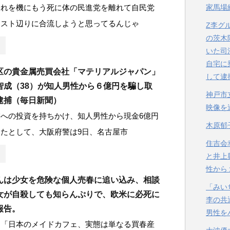
これを機にもう死に体の民進党を離れて自民党
家馬場
ースト辺りに合流しようと思ってるんじゃ
Z李グ
の茨木
いた司
自宅に
区の貴金属売買会社「マテリアルジャパン」
して逮
智成（38）が知人男性から６億円を騙し取
神戸市
逮捕（毎日新聞）
映像を
への投資を持ちかけ、知人男性から現金6億円
木原郁
たとして、大阪府警は9日、名古屋市
住吉会
と井上
性から
んは少女を危険な個人売春に追い込み、相談
「みい
女が自殺しても知らんぷりで、欧米に必死に
李の共
報告。
男性を
ん「日本のメイドカフェ、実態は単なる買春産