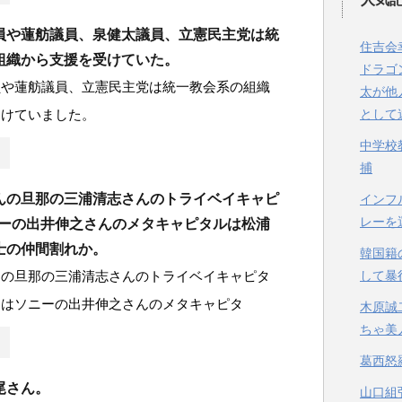
員や蓮舫議員、泉健太議員、立憲民主党は統
住吉会
組織から支援を受けていた。
ドラゴ
員や蓮舫議員、立憲民主党は統一教会系の組織
太が他
受けていました。
として
中学校
捕
んの旦那の三浦清志さんのトライベイキャピ
インフ
レーを
ニーの出井伸之さんのメタキャピタルは松浦
士の仲間割れか。
韓国籍
んの旦那の三浦清志さんのトライベイキャピタ
して暴
とはソニーの出井伸之さんのメタキャピタ
木原誠
ちゃ美
葛西怒
尾さん。
山口組