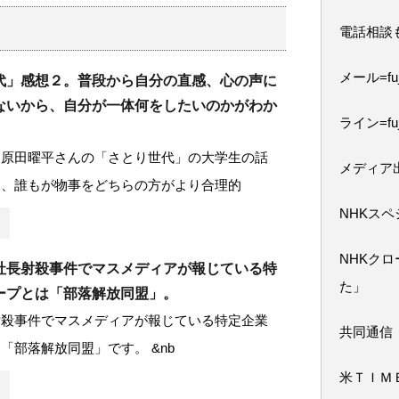
電話相談
メール=fuji
代」感想２。普段から自分の直感、心の声に
ないから、自分が一体何をしたいのかがわか
ライン=fuj
つ原田曜平さんの「さとり世代」の大学生の話
メディア
は、誰もが物事をどちらの方がより合理的
NHKス
NHKク
社長射殺事件でマスメディアが報じている特
た」
ープとは「部落解放同盟」。
射殺事件でマスメディアが報じている特定企業
共同通信
「部落解放同盟」です。 &nb
米ＴＩＭ