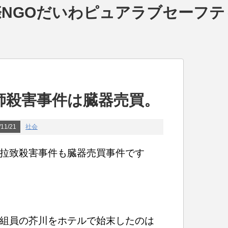
NGOだいわピュアラブセーフテ
師殺害事件は臓器売買。
11/21
社会
拉致殺害事件も臓器売買事件です
組員の芥川をホテルで始末したのは