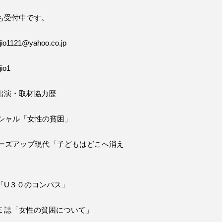
も受付中です。
o1121@yahoo.co.jp
io1
出演・取材協力歴
ペシャル「女性の貧困」
ローズアップ現代「子どもはどこへ消え
「U３０のコンパス」
Ｅ誌「女性の貧困について」