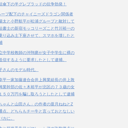
組傘下の半グレブラッドの抗争勃発！
ループ配下のチャイニーズドラゴン関係者
陽太と小野航平が松浦グループと敵対して
法書士の新宿モッコリーズこと竹川裕一の
乗り込み土下座させて、スマホを壊したと
捕
立中学校教師の沖翔磨が女子中学生に裸の
送信するように要求したとして逮捕。
子さんのモデル時代。
幸平一家加藤連合会井上興業組長の井上敦
興業幹部の佐々木裕平が北区の７３歳の女
１５０万円を騙し取ろうとしたとして逮捕
ちゃんと山田さん」の作者の亜月ねねとZ
通点。どちらもチー牛と言っておとなしい
バカに。