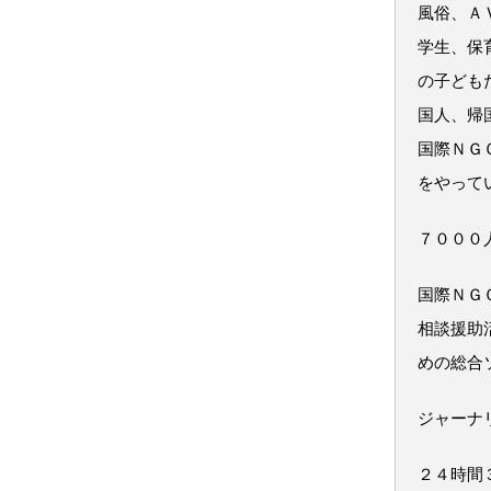
風俗、Ａ
学生、保
の子ども
国人、帰
国際ＮＧ
をやって
７０００
国際ＮＧ
相談援助
めの総合
ジャーナ
２４時間