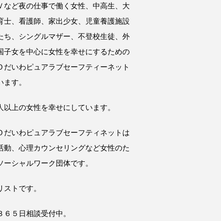
Ｖなど夜の仕事で働く女性、中高生、大
育士、看護師、家出少女、児童養護施設
たち、シングルマザー、不登校生徒、外
国子女を中心に女性を幸せにするための
Ｏだいわピュアラブセーフティーネット
います。
人以上の女性を幸せにしています。
Ｏだいわピュアラブセーフティネットは
活動、心理カウンセリングなど女性のた
ソーシャルワーク団体です。
リストです。
３６５日相談受付中。