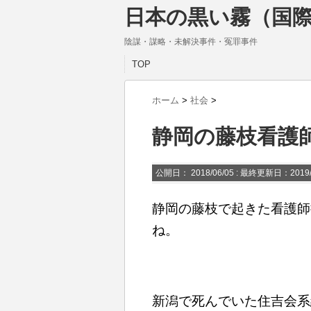
日本の黒い霧（国際
陰謀・謀略・未解決事件・冤罪事件
TOP
ホーム
>
社会
>
静岡の藤枝看護
公開日：
2018/06/05
: 最終更新日：2019/
静岡の藤枝で起きた看護師
ね。
新潟で死んでいた住吉会系