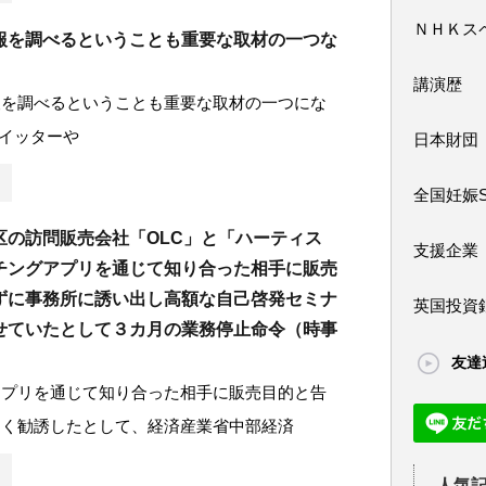
ＮＨＫス
報を調べるということも重要な取材の一つな
講演歴
報を調べるということも重要な取材の一つにな
イッターや
日本財団
全国妊娠
区の訪問販売会社「OLC」と「ハーティス
支援企業
チングアプリを通じて知り合った相手に販売
ずに事務所に誘い出し高額な自己啓発セミナ
英国投資
せていたとして３カ月の業務停止命令（時事
友達
アプリを通じて知り合った相手に販売目的と告
こく勧誘したとして、経済産業省中部経済
人気