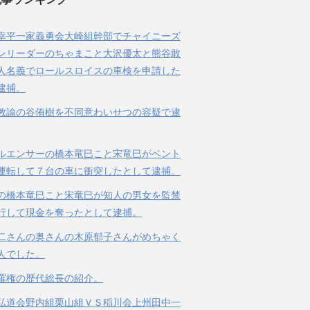
幸平一家義勇会大崎組幹部でチャイニーズ
ンリーダーのちゃまこと大沢優太と熊谷敢
人名義でロールスロイスの車検を申請した
逮捕。
教諭の谷侑樹を不同意わいせつの容疑で逮
ルエンサーの橋本竜巳こと宋竜巳がベント
運転して７台の車に衝突したとして逮捕。
の橋本竜巳こと宋竜巳が知人の男女を監禁
行して現金を奪ったとして逮捕。
二さんの奥さんの木原郁子さんがめちゃく
人でした。
羅権の歴代総長の紹介。
弘道会野内組栗山組ＶＳ稲川会上州田中一