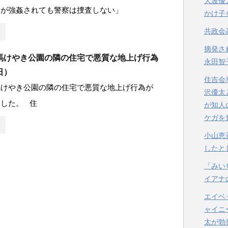
大波優
童が強姦されても警察は捜査しない」
かけ子
共政会
摘発さ
馬けやき公園の隣の住宅で悪質な地上げ行為
永田智
日）
住吉会
馬けやき公園の隣の住宅で悪質な地上げ行為が
沢優太
した。 住
が知人
ケガを
小山恵
したと
「みい
イアナ
エイベ
ャイニ
太が勃