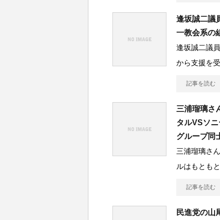
逢坂誠二議
一教会系の
逢坂誠二議
から支援を
記事を読む
三浦瑠璃さ
タルVSソ
グループ同
三浦瑠璃さ
ルはもとも
記事を読む
民進党の山