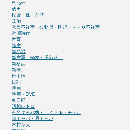
恵比寿
成田
投資・株・為替
政治
教員不祥事・公務員・医師・ＮＰＯ不祥事
教師時代
教育
新宿
新小岩
新左翼・極左・過激派。
新横浜
新橋
日本橋
日記
映画
映画・DVD
春日部
昭和レトロ
有名キャバ嬢・アイドル・モデル
朝キャバ・昼キャバ
木村草太