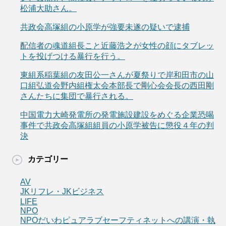
松浦大助さん。
共政会高塚組の小原学が強要未遂の疑いで逮捕
配信者の魂道組長こと近藤浩之が女性の顔にタブレッ
トを投げつける暴行を行う。
東組系稲葉組の友田公一さんが夏祭りで岸和田市の山
口組弘道会野内組権太会本部長で剛心会会長の西田剛
さんたちに集団で暴行される。
中国電力大崎発電所の発電施設建設をめぐる企業恐喝
事件で共政会高塚組組員の小原学被告に懲役４年の判
決
カテゴリー
AV
JKリフレ・JKビジネス
LIFE
NPO
NPOだいわピュアラブセーフティネットへの講演・執