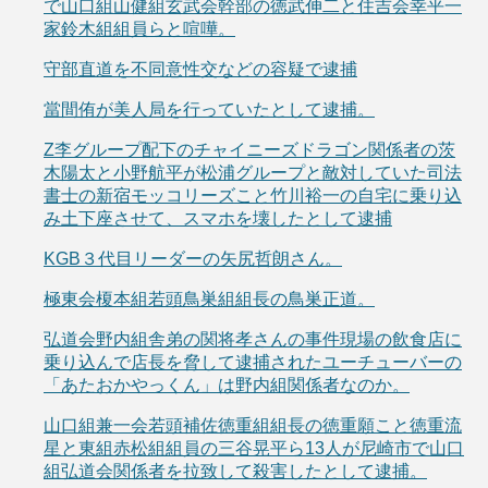
で山口組山健組玄武会幹部の徳武伸二と住吉会幸平一
家鈴木組組員らと喧嘩。
守部直道を不同意性交などの容疑で逮捕
當間侑が美人局を行っていたとして逮捕。
Z李グループ配下のチャイニーズドラゴン関係者の茨
木陽太と小野航平が松浦グループと敵対していた司法
書士の新宿モッコリーズこと竹川裕一の自宅に乗り込
み土下座させて、スマホを壊したとして逮捕
KGB３代目リーダーの矢尻哲朗さん。
極東会榎本組若頭鳥巣組組長の鳥巣正道。
弘道会野内組舎弟の関将孝さんの事件現場の飲食店に
乗り込んで店長を脅して逮捕されたユーチューバーの
「あたおかやっくん」は野内組関係者なのか。
山口組兼一会若頭補佐徳重組組長の徳重願こと徳重流
星と東組赤松組組員の三谷晃平ら13人が尼崎市で山口
組弘道会関係者を拉致して殺害したとして逮捕。