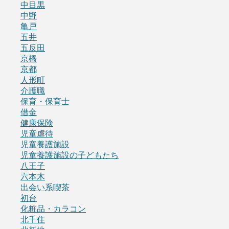
中目黒
中野
亀戸
五井
五反田
京橋
京都
人形町
介護職
保育・保育士
借金
健康保険
児童虐待
児童養護施設
児童養護施設の子どもたち
八王子
六本木
出会い系喫茶
初台
化粧品・カラコン
北千住