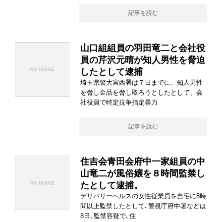
記事を読む
山口組組員の羽田竜二と会社役
員の芹沢元晴が知人男性を脅迫
したとして逮捕
埼玉県警大宮西署は７日までに、知人男性
を脅し金品を脅し取ろうとしたとして、会
社役員で特定抗争指定暴力
記事を読む
住吉会青田会府中一家組員の中
山竜二が風俗嬢を８時間監禁し
たとして逮捕。
デリバリーヘルスの女性従業員を自宅に8時
間以上監禁したとして､警視庁府中署などは
8日､監禁容疑で､住