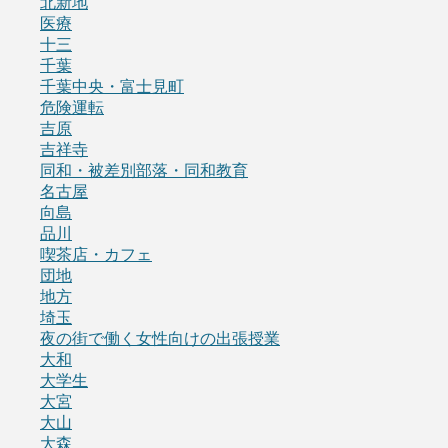
北新地
医療
十三
千葉
千葉中央・富士見町
危険運転
吉原
吉祥寺
同和・被差別部落・同和教育
名古屋
向島
品川
喫茶店・カフェ
団地
地方
埼玉
夜の街で働く女性向けの出張授業
大和
大学生
大宮
大山
大森