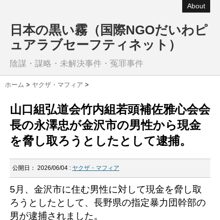
About
日本の黒い霧（国際NGOだいわピ
ュアラブセーフティネット）
陰謀・謀略・未解決事件・冤罪事件
ホーム
>
ヤクザ・マフィア
>
山口組弘道会竹内組若頭補佐雅心会会
長の永澤忠が金沢市の男性から現金
を脅し取ろうとしたとして逮捕。
公開日：
2026/06/04
:
ヤクザ・マフィア
5月、金沢市に住む男性に対して現金を脅し取
ろうとしたとして、長野県の指定暴力団幹部の
男が逮捕されました。