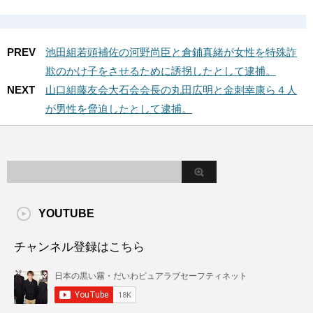
PREV
池田組若頭補佐の河野尚臣と倉鋪真緒が女性を特殊詐
欺のかけ子をさせるために誘拐したとして逮捕。
NEXT
山口組藤友会大石会会長の丸田広明と金刺幸康ら４人
が男性を脅迫したとして逮捕。
YOUTUBE
チャンネル登録はこちら