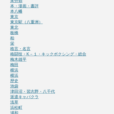
未分類
本・漫画・書評
本八幡
東京
東京駅（八重洲）
東北
板橋
柏
栄
格言・名言
格闘技・K－１・キックボクシング・総合
梅木雄平
梅田
横浜
横浜
歴史
池袋
津田沼・習志野・八千代
派遣キャバクラ
浅草
浜松町
浦和