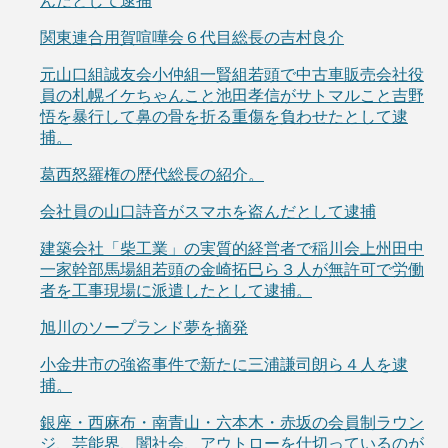
んだとして逮捕
関東連合用賀喧嘩会６代目総長の吉村良介
元山口組誠友会小仲組一賢組若頭で中古車販売会社役
員の札幌イケちゃんこと池田孝信がサトマルこと吉野
悟を暴行して鼻の骨を折る重傷を負わせたとして逮
捕。
葛西怒羅権の歴代総長の紹介。
会社員の山口詩音がスマホを盗んだとして逮捕
建築会社「柴工業」の実質的経営者で稲川会上州田中
一家幹部馬場組若頭の金崎拓巳ら３人が無許可で労働
者を工事現場に派遣したとして逮捕。
旭川のソープランド夢を摘発
小金井市の強盗事件で新たに三浦謙司朗ら４人を逮
捕。
銀座・西麻布・南青山・六本木・赤坂の会員制ラウン
ジ、芸能界、闇社会、アウトローを仕切っているのが