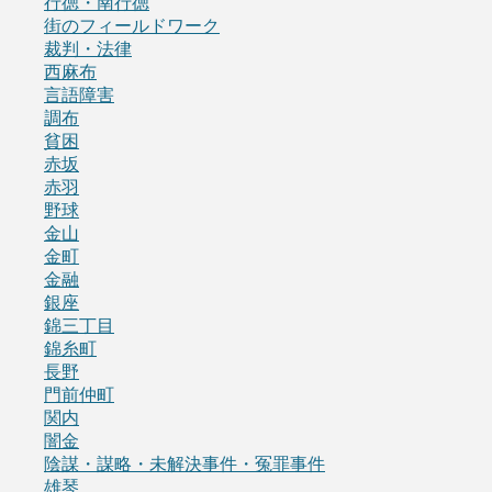
行徳・南行徳
街のフィールドワーク
裁判・法律
西麻布
言語障害
調布
貧困
赤坂
赤羽
野球
金山
金町
金融
銀座
錦三丁目
錦糸町
長野
門前仲町
関内
闇金
陰謀・謀略・未解決事件・冤罪事件
雄琴