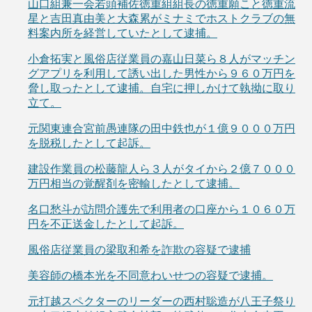
山口組兼一会若頭補佐徳重組組長の徳重願こと徳重流
星と吉田真由美と大森累がミナミでホストクラブの無
料案内所を経営していたとして逮捕。
小倉拓実と風俗店従業員の嘉山日菜ら８人がマッチン
グアプリを利用して誘い出した男性から９６０万円を
脅し取ったとして逮捕。自宅に押しかけて執拗に取り
立て。
元関東連合宮前愚連隊の田中鉄也が１億９０００万円
を脱税したとして起訴。
建設作業員の松藤龍人ら３人がタイから２億７０００
万円相当の覚醒剤を密輸したとして逮捕。
名口愁斗が訪問介護先で利用者の口座から１０６０万
円を不正送金したとして起訴。
風俗店従業員の梁取和希を詐欺の容疑で逮捕
美容師の橋本光を不同意わいせつの容疑で逮捕。
元打越スペクターのリーダーの西村聡造が八王子祭り