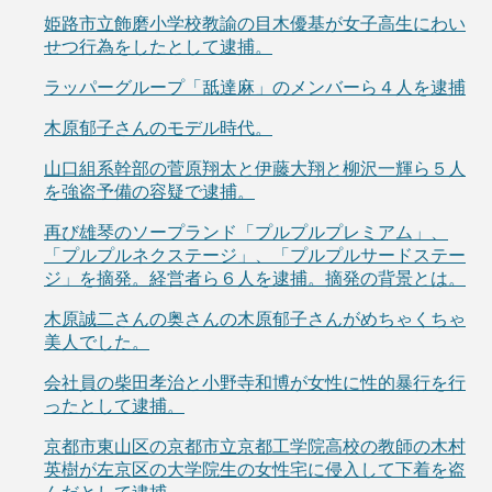
姫路市立飾磨小学校教諭の目木優基が女子高生にわい
せつ行為をしたとして逮捕。
ラッパーグループ「舐達麻」のメンバーら４人を逮捕
木原郁子さんのモデル時代。
山口組系幹部の菅原翔太と伊藤大翔と柳沢一輝ら５人
を強盗予備の容疑で逮捕。
再び雄琴のソープランド「プルプルプレミアム」、
「プルプルネクステージ」、「プルプルサードステー
ジ」を摘発。経営者ら６人を逮捕。摘発の背景とは。
木原誠二さんの奥さんの木原郁子さんがめちゃくちゃ
美人でした。
会社員の柴田孝治と小野寺和博が女性に性的暴行を行
ったとして逮捕。
京都市東山区の京都市立京都工学院高校の教師の木村
英樹が左京区の大学院生の女性宅に侵入して下着を盗