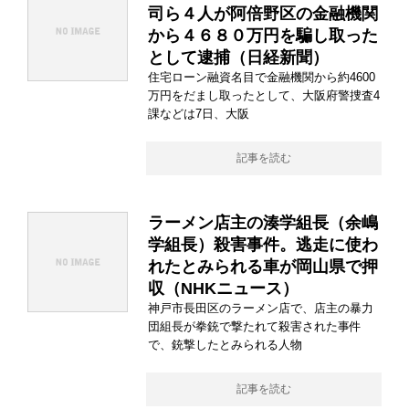
司ら４人が阿倍野区の金融機関
から４６８０万円を騙し取った
として逮捕（日経新聞）
住宅ローン融資名目で金融機関から約4600
万円をだまし取ったとして、大阪府警捜査4
課などは7日、大阪
記事を読む
ラーメン店主の湊学組長（余嶋
学組長）殺害事件。逃走に使わ
れたとみられる車が岡山県で押
収（NHKニュース）
神戸市長田区のラーメン店で、店主の暴力
団組長が拳銃で撃たれて殺害された事件
で、銃撃したとみられる人物
記事を読む