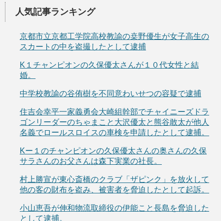
人気記事ランキング
京都市立京都工学院高校教諭の桒野優生が女子高生の
スカートの中を盗撮したとして逮捕
K１チャンピオンの久保優太さんが１０代女性と結
婚。
中学校教諭の谷侑樹を不同意わいせつの容疑で逮捕
住吉会幸平一家義勇会大崎組幹部でチャイニーズドラ
ゴンリーダーのちゃまこと大沢優太と熊谷敢太が他人
名義でロールスロイスの車検を申請したとして逮捕。
Kー１のチャンピオンの久保優太さんの奥さんの久保
サラさんのお父さんは森下実業の社長。
村上勝宣が東心斎橋のクラブ「ザピンク」を放火して
他の客の財布を盗み、被害者を脅迫したとして起訴。
小山恵吾が伸和物流取締役の伊能こと長島を脅迫した
として逮捕。