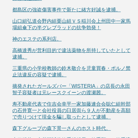
都島区の強盗傷害事件で新たに緒方好誠を逮捕。
山口組弘道会野内組栗山組ＶＳ稲川会上州田中一家馬
場組傘下の半グレブラッドの抗争勃発！
神のエステの系列店。
高橋達秀が営利目的で違法薬物を所持していたとして
逮捕。
三重県の小学校教師の鈴木敬介を児童買春・ポルノ禁
止法違反の容疑で逮捕。
摘発されたガールズバー「WISTERIA」の店長の永田
智子容疑者は元レースクイーンの渡瀬茜。
寿不動産代表で住吉会幸平一家加藤連合会聡仁組幹部
の石井寛一と会社役員の臼居崇ら９人が不動産を高額
で売りつけて現金を騙し取ったとして逮捕。
森下グループの森下景一さんのホスト時代。