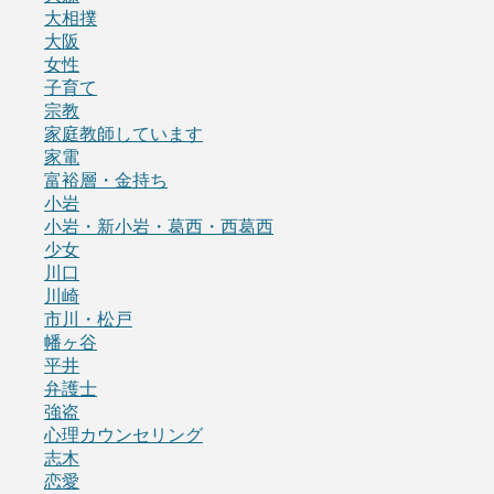
大相撲
大阪
女性
子育て
宗教
家庭教師しています
家電
富裕層・金持ち
小岩
小岩・新小岩・葛西・西葛西
少女
川口
川崎
市川・松戸
幡ヶ谷
平井
弁護士
強盗
心理カウンセリング
志木
恋愛