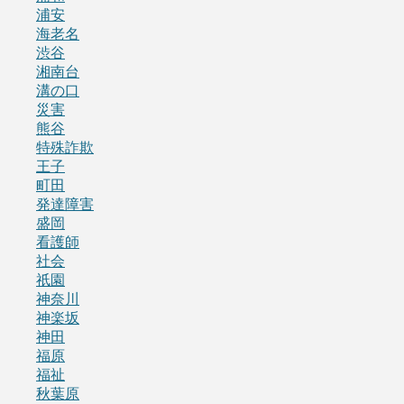
浦安
海老名
渋谷
湘南台
溝の口
災害
熊谷
特殊詐欺
王子
町田
発達障害
盛岡
看護師
社会
祇園
神奈川
神楽坂
神田
福原
福祉
秋葉原