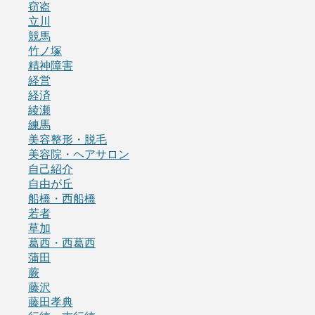
窃盗
立川
競馬
竹ノ塚
精神障害
経営
経済
綾瀬
練馬
美容整形・脱毛
美容院・ヘアサロン
自己紹介
自由が丘
船橋・西船橋
若者
草加
葛西・西葛西
蒲田
蕨
藤沢
藤田孝典