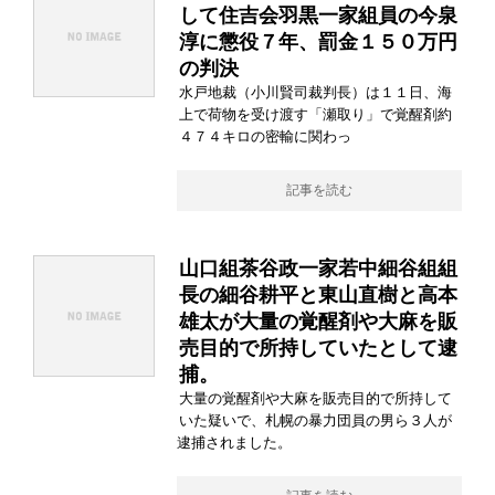
して住吉会羽黒一家組員の今泉
淳に懲役７年、罰金１５０万円
の判決
水戸地裁（小川賢司裁判長）は１１日、海
上で荷物を受け渡す「瀬取り」で覚醒剤約
４７４キロの密輸に関わっ
記事を読む
山口組茶谷政一家若中細谷組組
長の細谷耕平と東山直樹と高本
雄太が大量の覚醒剤や大麻を販
売目的で所持していたとして逮
捕。
大量の覚醒剤や大麻を販売目的で所持して
いた疑いで、札幌の暴力団員の男ら３人が
逮捕されました。