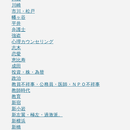
川崎
市川・松戸
幡ヶ谷
平井
弁護士
強盗
心理カウンセリング
志木
恋愛
恵比寿
成田
投資・株・為替
政治
教員不祥事・公務員・医師・ＮＰＯ不祥事
教師時代
教育
新宿
新小岩
新左翼・極左・過激派。
新横浜
新橋