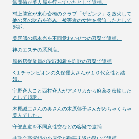
當間侑が美人局を行っていたとして逮捕。
村上勝宣が東心斎橋のクラブ「ザピンク」を放火して
他の客の財布を盗み、被害者の女性を脅迫したとして
起訴。
美容師の橋本光を不同意わいせつの容疑で逮捕。
神のエステの系列店。
風俗店従業員の梁取和希を詐欺の容疑で逮捕
K１チャンピオンの久保優太さんが１０代女性と結
婚。
宇野斉人こと西村斉人がアメリカから麻薬を密輸した
として起訴。
木原誠二さんの奥さんの木原郁子さんがめちゃくちゃ
美人でした。
守部直道を不同意性交などの容疑で逮捕
共政会高塚組の小原学が強要未遂の疑いで逮捕