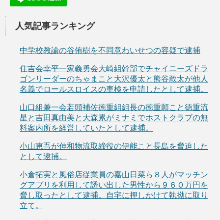
人気記事ランキング
中学校教諭の谷侑樹を不同意わいせつの容疑で逮捕
住吉会幸平一家義勇会大崎組幹部でチャイニーズドラ
ゴンリーダーのちゃまこと大沢優太と熊谷敢太が他人
名義でロールスロイスの車検を申請したとして逮捕。
山口組兼一会若頭補佐徳重組組長の徳重願こと徳重流
星と吉田真由美と大森累がミナミでホストクラブの無
料案内所を経営していたとして逮捕。
小山恵吾が伸和物流取締役の伊能こと長島を脅迫した
として逮捕。
小倉拓実と風俗店従業員の嘉山日菜ら８人がマッチン
グアプリを利用して誘い出した男性から９６０万円を
脅し取ったとして逮捕。自宅に押しかけて執拗に取り
立て。