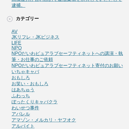
逮捕。
カテゴリー
AV
JKリフレ・JKビジネス
LIFE
NPO
NPOだいわピュアラブセーフティネットへの講演・執
筆・お仕事のご依頼
NPOだいわピュアラブセーフティネット寄付のお願い
いちゃキャバ
おもしろ
お笑い・おもしろ
はあちゅう
ふわっち
ぼったくりキャバクラ
わいせつ事件
アパレル
アマゾン・メルカリ・ヤフオク
アルバイト