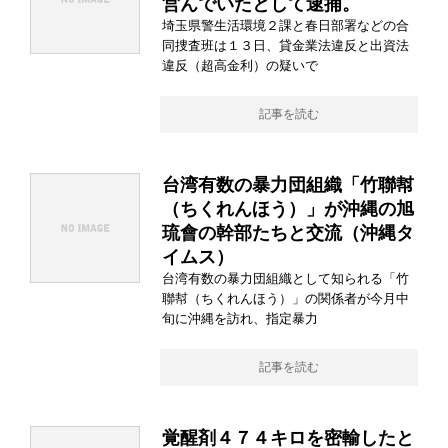
営んでいたとして逮捕。
埼玉県警生活環境２課と春日部署などの合
同捜査班は１３日、貸金業法違反と出資法
違反（超高金利）の疑いで
記事を読む
台湾有数の暴力団組織「竹聯幇
（ちくれんほう）」が沖縄の旭
琉會の幹部たちと交流（沖縄タ
イムス）
台湾有数の暴力団組織として知られる「竹
聯幇（ちくれんほう）」の関係者が今月中
旬に沖縄を訪れ、指定暴力
記事を読む
覚醒剤４７４キロを密輸したと