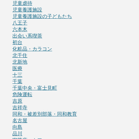
児童虐待
児童養護施設
児童養護施設の子どもたち
八王子
六本木
出会い系喫茶
初台
化粧品・カラコン
北千住
北新地
医療
十三
千葉
千葉中央・富士見町
危険運転
吉原
吉祥寺
同和・被差別部落・同和教育
名古屋
向島
品川