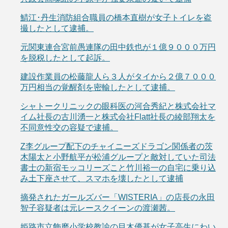
鯖江･丹生消防組合職員の橋本直樹が女子トイレを盗
撮したとして逮捕。
元関東連合宮前愚連隊の田中鉄也が１億９０００万円
を脱税したとして起訴。
建設作業員の松藤龍人ら３人がタイから２億７０００
万円相当の覚醒剤を密輸したとして逮捕。
シャトークリニックの眼科医の河合秀紀と株式会社マ
イム社長の古川湧一と株式会社Flatt社長の綾部翔太を
不同意性交の容疑で逮捕。
Z李グループ配下のチャイニーズドラゴン関係者の茨
木陽太と小野航平が松浦グループと敵対していた司法
書士の新宿モッコリーズこと竹川裕一の自宅に乗り込
み土下座させて、スマホを壊したとして逮捕
摘発されたガールズバー「WISTERIA」の店長の永田
智子容疑者は元レースクイーンの渡瀬茜。
姫路市立飾磨小学校教諭の目木優基が女子高生にわい