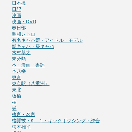
日本橋
日記
映画
映画・DVD
春日部
昭和レトロ
有名キャバ嬢・アイドル・モデル
朝キャバ・昼キャバ
木村草太
未分類
本・漫画・書評
本八幡
東京
東京駅（八重洲）
東北
板橋
柏
栄
格言・名言
格闘技・K－１・キックボクシング・総合
梅木雄平