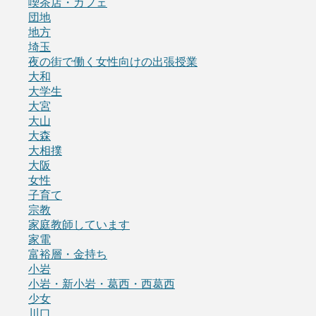
喫茶店・カフェ
団地
地方
埼玉
夜の街で働く女性向けの出張授業
大和
大学生
大宮
大山
大森
大相撲
大阪
女性
子育て
宗教
家庭教師しています
家電
富裕層・金持ち
小岩
小岩・新小岩・葛西・西葛西
少女
川口