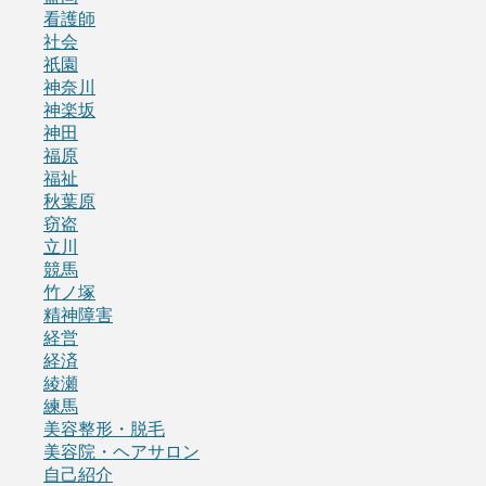
看護師
社会
祇園
神奈川
神楽坂
神田
福原
福祉
秋葉原
窃盗
立川
競馬
竹ノ塚
精神障害
経営
経済
綾瀬
練馬
美容整形・脱毛
美容院・ヘアサロン
自己紹介