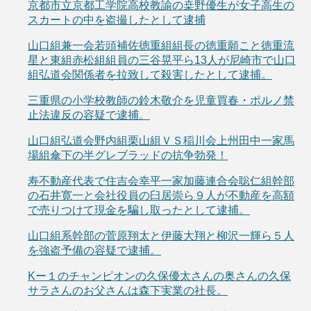
京都市立京都工学院高校教諭の桒野優生が女子高生の
スカートの中を盗撮したとして逮捕
山口組兼一会若頭補佐徳重組組長の徳重願こと徳重流
星と東組赤松組組員の三谷晃平ら13人が尼崎市で山口
組弘道会関係者を拉致して殺害したとして逮捕。
三重県の小学校教師の鈴木敬介を児童買春・ポルノ禁
止法違反の容疑で逮捕。
山口組弘道会野内組栗山組ＶＳ稲川会上州田中一家馬
場組傘下の半グレブラッドの抗争勃発！
寿不動産代表で住吉会幸平一家加藤連合会聡仁組幹部
の石井寛一と会社役員の臼居崇ら９人が不動産を高額
で売りつけて現金を騙し取ったとして逮捕。
山口組系幹部の菅原翔太と伊藤大翔と柳沢一輝ら５人
を強盗予備の容疑で逮捕。
Kー１のチャンピオンの久保優太さんの奥さんの久保
サラさんのお父さんは森下実業の社長。