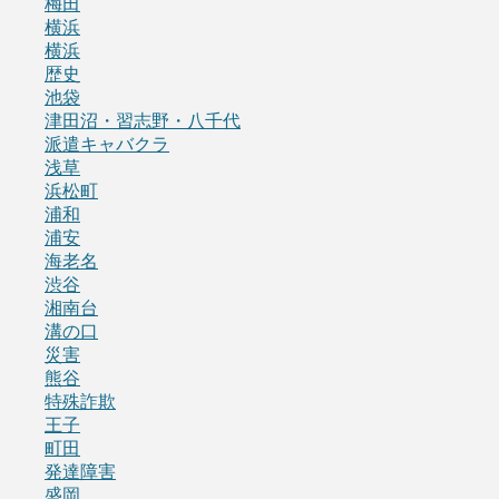
梅田
横浜
横浜
歴史
池袋
津田沼・習志野・八千代
派遣キャバクラ
浅草
浜松町
浦和
浦安
海老名
渋谷
湘南台
溝の口
災害
熊谷
特殊詐欺
王子
町田
発達障害
盛岡