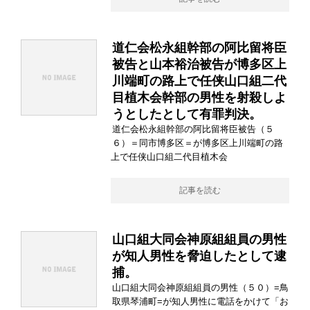
道仁会松永組幹部の阿比留将臣
被告と山本裕治被告が博多区上
川端町の路上で任侠山口組二代
目植木会幹部の男性を射殺しよ
うとしたとして有罪判決。
道仁会松永組幹部の阿比留将臣被告（５
６）＝同市博多区＝が博多区上川端町の路
上で任侠山口組二代目植木会
記事を読む
山口組大同会神原組組員の男性
が知人男性を脅迫したとして逮
捕。
山口組大同会神原組組員の男性（５０）=鳥
取県琴浦町=が知人男性に電話をかけて「お