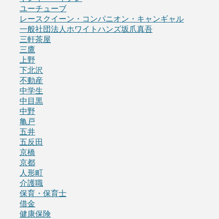
ユーチューブ
レースクイーン・コンパニオン・キャンギャル
一般社団法人ホワイトハンズ坂爪真吾
三軒茶屋
三鷹
上野
下北沢
不動産
中学生
中目黒
中野
亀戸
五井
五反田
京橋
京都
人形町
介護職
保育・保育士
借金
健康保険