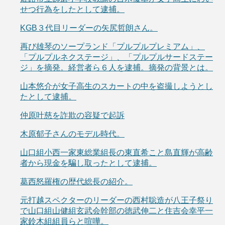
せつ行為をしたとして逮捕。
KGB３代目リーダーの矢尻哲朗さん。
再び雄琴のソープランド「プルプルプレミアム」、
「プルプルネクステージ」、「プルプルサードステー
ジ」を摘発。経営者ら６人を逮捕。摘発の背景とは。
山本悠介が女子高生のスカートの中を盗撮しようとし
たとして逮捕。
仲原叶慈を詐欺の容疑で起訴
木原郁子さんのモデル時代。
山口組小西一家東総業組長の東直希こと島直輝が高齢
者から現金を騙し取ったとして逮捕。
葛西怒羅権の歴代総長の紹介。
元打越スペクターのリーダーの西村聡造が八王子祭り
で山口組山健組玄武会幹部の徳武伸二と住吉会幸平一
家鈴木組組員らと喧嘩。