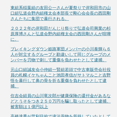
東組系稲葉組の友田公一さんが夏祭りで岸和田市の山
口組弘道会野内組権太会本部長で剛心会会長の西田剛
さんたちに集団で暴行される。
２０２２年の岸和田だんじり祭りで弘道会司興業の杉
原厚博さんと弘道会野内組権太会の西田剛さんが喧嘩
に。
ブレイキングダウン姫路軍団メンバーの小川泰輝ら６
人が対立するグループと勘違いして同じグループのメ
ンバーを刃物で刺して重傷を負わせたとして逮捕。
元山口組誠友会小仲組一賢組若頭で中古車販売会社役
員の札幌イケちゃんこと池田孝信がサトマルこと吉野
悟を暴行して鼻の骨を折る重傷を負わせたとして逮
捕。
住吉会組員の山川竜次郎が健康保険の還付金があるな
どとうそをつき２５０万円を騙し取ったとして逮捕。
被害額は１億円以上
高橋達秀が営利目的で違法薬物を所持していたとして