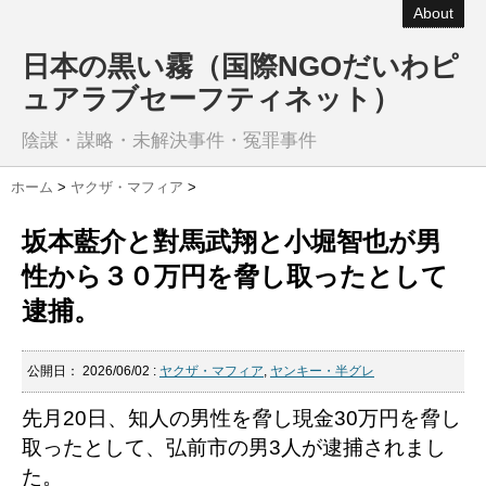
About
日本の黒い霧（国際NGOだいわピ
ュアラブセーフティネット）
陰謀・謀略・未解決事件・冤罪事件
ホーム
>
ヤクザ・マフィア
>
坂本藍介と對馬武翔と小堀智也が男
性から３０万円を脅し取ったとして
逮捕。
公開日：
2026/06/02
:
ヤクザ・マフィア
,
ヤンキー・半グレ
先月20日、知人の男性を脅し現金30万円を脅し
取ったとして、弘前市の男3人が逮捕されまし
た。