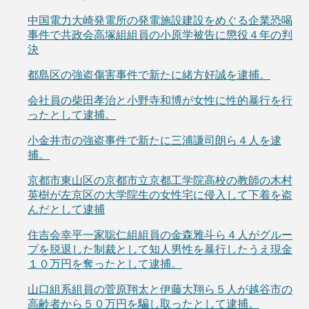
中国電力大崎発電所の発電施設建設をめぐる企業恐喝
事件で共政会高塚組組員の小原学被告に懲役４年の判
決
都島区の強盗傷害事件で新たに緒方好誠を逮捕。
会社員の柴田孝治と小野寺和博が女性に性的暴行を行
ったとして逮捕。
小金井市の強盗事件で新たに三浦謙司朗ら４人を逮
捕。
京都市東山区の京都市立京都工学院高校の教師の木村
英樹が左京区の大学院生の女性宅に侵入して下着を盗
んだとして逮捕
住吉会幸平一家聡仁組組員の金森雅斗ら４人がグルー
プを脱退した制裁として知人男性を暴行したうえ現金
１０万円を奪ったとして逮捕。
山口組系組員の菅原翔太と伊藤大翔ら５人が越谷市の
高齢者から５０万円を騙し取ったとして逮捕。