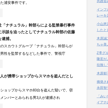
共政会
きた浦安事件です。
インフ
レーを
小山恵
社「ナチュラル」幹部らによる監禁暴行事件
したと
に示談を迫ったとしてナチュラル幹部の佐藤
木原誠
を逮捕。
ちゃ美
模のスカウトグループ「ナチュラル」幹部らが
Z李グ
の男性を監禁するなどした事件で、警視庁
隆宏が
拉致し
木原郁
3人が携帯ショップからスマホを盗んだとし
摘発さ
永田智
ショップからスマホ83台を盗んだ疑いで、窃
「みい
メンバーとみられる男3人が逮捕され
イアナ