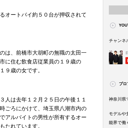
るオートバイ約５０台が押収されて
YOU
チャンネ
のは、前橋市大胡町の無職の太田一
市に住む飲食店従業員の１９歳の
１９歳の女です。
プロ
３人は去年１２月２５日の午後１１
神奈川県
時ごろにかけて、埼玉県八潮市内の
モデルや
でアルバイトの男性が所有するオー
能界で働
もたれています。