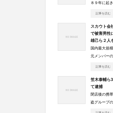
８９年に起
記事を読む
スカウト会
で被害男性
雄己ら２人
国内最大規
元メンバー
記事を読む
笠木泰輔ら
て逮捕
閉店後の携帯
盗グループの
記事を読む