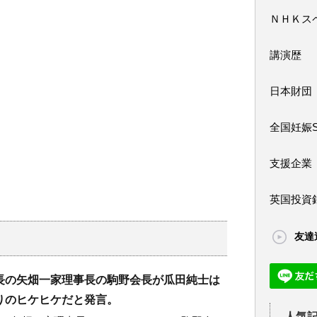
ＮＨＫス
講演歴
日本財団
全国妊娠
支援企業
英国投資
友達
長の矢畑一家理事長の駒野会長が瓜田純士は
りのヒケヒケだと発言。
人気