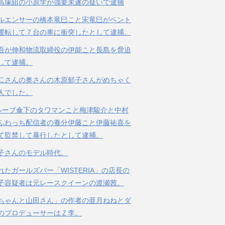
高塚組の小原学が強要未遂の疑いで逮捕
ルエンサーの橋本竜巳こと宋竜巳がベント
運転して７台の車に衝突したとして逮捕。
吾が伸和物流取締役の伊能こと長島を脅迫
して逮捕。
二さんの奥さんの木原郁子さんがめちゃく
人でした。
ループ傘下のタワマンこと梅津駿介と中村
ふわっち配信者の養分伊藤こと伊藤祐喜を
て監禁して暴行したとして逮捕。
子さんのモデル時代。
れたガールズバー「WISTERIA」の店長の
子容疑者は元レースクイーンの渡瀬茜。
ちゃんと山田さん」の作者の亜月ねねとダ
のプロデューサーはＺ李。