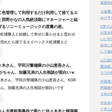
葛西怒
大波優
に色管理して利用するだけ利用して捨てるエ
かけ子
と西野かなの人気絶頂期にマネージャーと結
げるソニーミュージックの度量の差。
Z李グ
の茨木
に松浦勝人と結婚して幸せに暮らせると思わせ
いた司
て売れたら捨てるエイベックス松浦勝人と
自宅に
して逮
山口組
々木さん、宇田川警備隊の小山恵吾さん、
重流星
たかちゃん、加藤兄弟の人生相談が面白いｗ
ラブの
木さん、宇田川警備隊の小山恵吾さん、KGB
中国電
ゃん、加藤兄弟の人生相談が面白いです
恐喝事
４年の
住吉会
と井上
さん夫妻殺害事件で新たに佐々木光と韓国籍