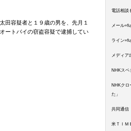
電話相談
太田容疑者と１９歳の男を、先月１
メール=fuji
オートバイの窃盗容疑で逮捕してい
ライン=fuj
メディア
NHKス
NHKク
た」
共同通信
米ＴＩＭ