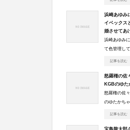
浜崎あゆみ
イベックス
婚させてあ
浜崎あゆみ
て色管理し
記事を読む
怒羅権の佐
KGBのゆ
怒羅権の佐々
のゆたかち
記事を読む
宝島龍太郎