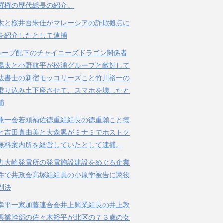
羅権の歴代総長の紹介。
太と桜井吾朱佳がマレーシアの詐欺拠点に
を紹介したとして逮捕
ループ配下のチャイニーズドラゴン関係者
陽太と小野航平が松浦グループと敵対して
法書士の新宿モッコリーズこと竹川裕一の
乗り込み土下座させて、スマホを壊したと
捕
兼一会若頭補佐徳重組組長の徳重願こと徳
と吉田真由美と大森累がミナミでホストク
無料案内所を経営していたとして逮捕。
力大崎発電所の発電施設建設をめぐる企業
件で共政会高塚組組員の小原学被告に懲役
判決
幸平一家加藤連合会井上興業組長の井上敦
興業幹部の佐々木裕平が北区の７３歳の女