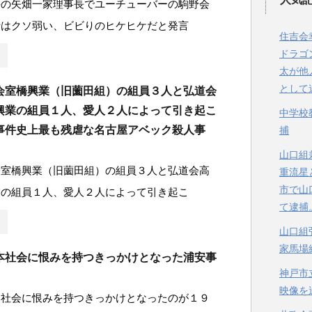
長の矢畑一家理事長でユーチューバーの駒野会
士はクソ弱い、ビビりのヒケヒケだと発言
住吉会
ドラゴ
太が他
として
会室橋興業（旧薗田組）の組員３人と弘道会
興業の組員１人、愛人２人によって引き起こ
中学校
事件史上最も残虐な名古屋アベック殺人事
捕
山口組
会室橋興業（旧薗田組）の組員３人と弘道会高
重流星
市で山
業の組員１人、愛人２人によって引き起こ
て逮捕
山口組
家馬場
本社会に恨みを持つきっかけとなった浦安事
神戸市
映像を
本社会に恨みを持つきっかけとなったのが１９