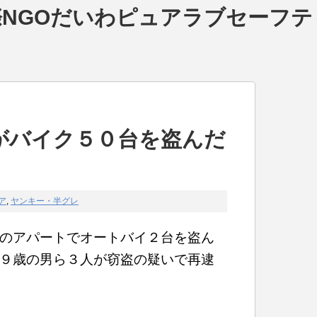
NGOだいわピュアラブセーフテ
がバイク５０台を盗んだ
ア
,
ヤンキー・半グレ
のアパートでオートバイ２台を盗ん
９歳の男ら３人が窃盗の疑いで再逮