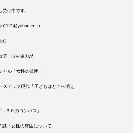
も受付中です。
o1121@yahoo.co.jp
io1
出演・取材協力歴
ペシャル「女性の貧困」
ローズアップ現代「子どもはどこへ消え
「U３０のコンパス」
Ｅ誌「女性の貧困について」