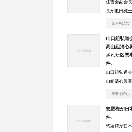
住吉会副会
長が瓜田純
記事を読む
山口組弘道
高山組清心
された凶悪
件。
山口組弘道
山組清心興
記事を読む
怒羅権が日
件。
怒羅権が日