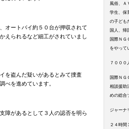
風俗、Ａ
学生、保
の子ども
、オートバイ約５０台が押収されて
国人、帰
かえられるなど細工がされていまし
国際ＮＧ
をやって
７０００
イを盗んだ疑いがあるとみて捜査
国際ＮＧ
調べを進めています。
相談援助
めの総合
ジャーナ
支障があるとして３人の認否を明ら
２４時間