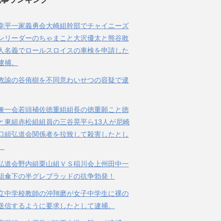
幸平一家義勇会大崎組幹部でチャイニーズ
ンリーダーのちゃまこと大沢優太と熊谷敢
人名義でロールスロイスの車検を申請した
逮捕。
教諭の谷侑樹を不同意わいせつの容疑で逮
兼一会若頭補佐徳重組組長の徳重願こと徳
と東組赤松組組員の三谷晃平ら13人が尼崎
口組弘道会関係者を拉致して殺害したとし
。
弘道会野内組栗山組ＶＳ稲川会上州田中一
組傘下の半グレブラッドの抗争勃発！
立中学校教師の沖翔磨が女子中学生に裸の
送信するように要求したとして逮捕。