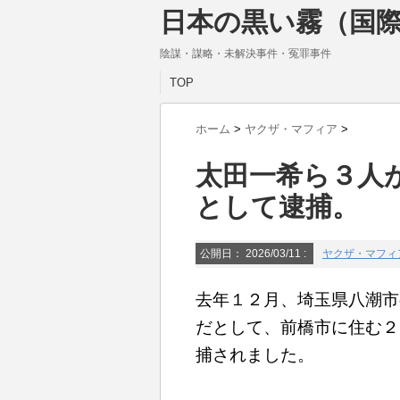
日本の黒い霧（国際
陰謀・謀略・未解決事件・冤罪事件
TOP
ホーム
>
ヤクザ・マフィア
>
太田一希ら３人
として逮捕。
公開日：
2026/03/11
:
ヤクザ・マフィ
去年１２月、埼玉県八潮市
だとして、前橋市に住む２
捕されました。