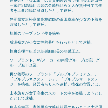
建築会社「柴工業」の実質的経営者で稲川会上州田中
一家幹部馬場組若頭の金崎拓巳ら３人が無許可で労働
者を工事現場に派遣したとして逮捕。
静岡県立浜松商業高校教師の浜田卓幸が少女の下着を
盗撮したとして逮捕。
旭川のソープランド夢を摘発
成瀬裕之が少女に性的暴行を行ったとして逮捕。
極東会榎本組若頭鳥巣組組長の鳥巣正道。
ソープランド、AVメーカーの南雲グループは笹川グ
ループ傘下企業。
再び雄琴のソープランド「プルプルプレミアム」、
「プルプルネクステージ」、「プルプルサードステー
ジ」を摘発。経営者ら６人を逮捕。摘発の背景とは。
山本悠介が女子高生のスカートの中を盗撮しようとし
たとして逮捕。
住吉会幸平一家義勇会大崎組組員のちゃまこと大沢優