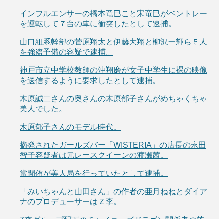
インフルエンサーの橋本竜巳こと宋竜巳がベントレー
を運転して７台の車に衝突したとして逮捕。
山口組系幹部の菅原翔太と伊藤大翔と柳沢一輝ら５人
を強盗予備の容疑で逮捕。
神戸市立中学校教師の沖翔磨が女子中学生に裸の映像
を送信するように要求したとして逮捕。
木原誠二さんの奥さんの木原郁子さんがめちゃくちゃ
美人でした。
木原郁子さんのモデル時代。
摘発されたガールズバー「WISTERIA」の店長の永田
智子容疑者は元レースクイーンの渡瀬茜。
當間侑が美人局を行っていたとして逮捕。
「みいちゃんと山田さん」の作者の亜月ねねとダイア
ナのプロデューサーはＺ李。