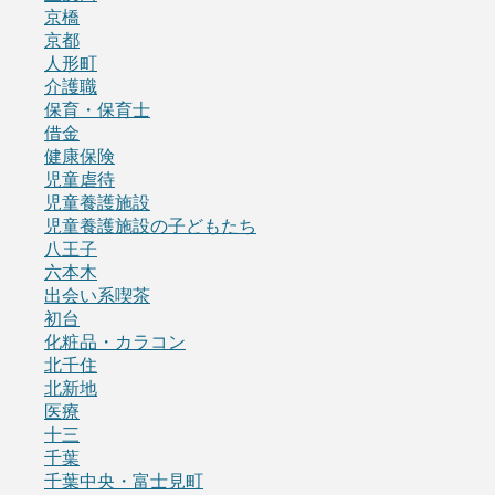
京橋
京都
人形町
介護職
保育・保育士
借金
健康保険
児童虐待
児童養護施設
児童養護施設の子どもたち
八王子
六本木
出会い系喫茶
初台
化粧品・カラコン
北千住
北新地
医療
十三
千葉
千葉中央・富士見町