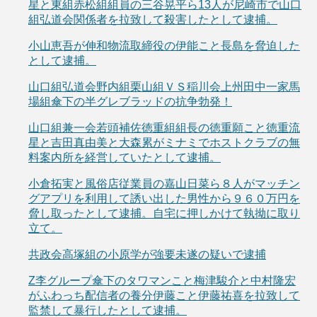
星と東組赤松組組員の三谷晃平ら13人が尼崎市で山口
組弘道会関係者を拉致して殺害したとして逮捕。
小山恵吾が伸和物流取締役の伊能こと長島を脅迫した
として逮捕。
山口組弘道会野内組栗山組ＶＳ稲川会上州田中一家馬
場組傘下の半グレブラッドの抗争勃発！
山口組兼一会若頭補佐徳重組組長の徳重願こと徳重流
星と吉田真由美と大森累がミナミでホストクラブの無
料案内所を経営していたとして逮捕。
小倉拓実と風俗店従業員の嘉山日菜ら８人がマッチン
グアプリを利用して誘い出した男性から９６０万円を
脅し取ったとして逮捕。自宅に押しかけて執拗に取り
立て。
共政会高塚組の小原学が強要未遂の疑いで逮捕
Z李グループ傘下のタワマンこと梅津駿介と中村隆宏
がふわっち配信者の養分伊藤こと伊藤祐喜を拉致して
監禁して暴行したとして逮捕。