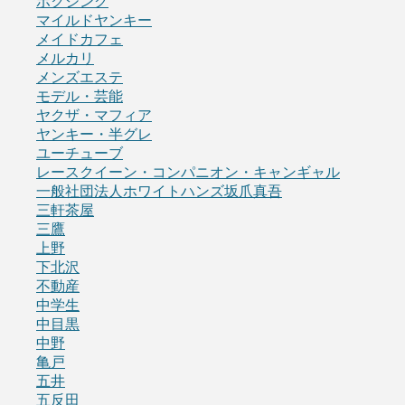
ボクシング
マイルドヤンキー
メイドカフェ
メルカリ
メンズエステ
モデル・芸能
ヤクザ・マフィア
ヤンキー・半グレ
ユーチューブ
レースクイーン・コンパニオン・キャンギャル
一般社団法人ホワイトハンズ坂爪真吾
三軒茶屋
三鷹
上野
下北沢
不動産
中学生
中目黒
中野
亀戸
五井
五反田