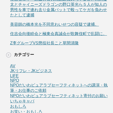
太とチャイニーズドラゴンの野口英光ら５人が知人の
男性を車で連れ去り金属バットで殴ってケガを負わせ
たとして逮捕
美容師の橋本光を不同意わいせつの容疑で逮捕。
住吉会向後睦会と極東会真誠会が歌舞伎町で乱闘に。
Z李グループVS懲役社長こと草間清隆
カテゴリー
AV
JKリフレ・JKビジネス
LIFE
NPO
NPOだいわピュアラブセーフティネットへの講演・執
筆・お仕事のご依頼
NPOだいわピュアラブセーフティネット寄付のお願い
いちゃキャバ
おもしろ
お笑い・おもしろ