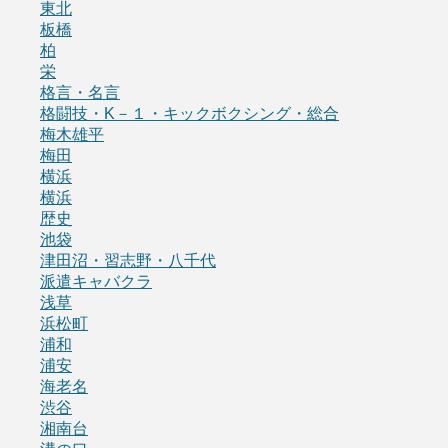
東北
板橋
柏
栄
格言・名言
格闘技・K－１・キックボクシング・総合
梅木雄平
梅田
横浜
横浜
歴史
池袋
津田沼・習志野・八千代
派遣キャバクラ
浅草
浜松町
浦和
浦安
海老名
渋谷
湘南台