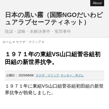
About
日本の黒い霧（国際NGOだいわピ
ュアラブセーフティネット）
陰謀・謀略・未解決事件・冤罪事件
ホーム
>
ヤクザ・マフィア
>
１９７１年の東組VS山口組菅谷組初
田組の新世界抗争。
公開日：
2025/06/08
:
ヤクザ・マフィア
,
ヤンキー・半グレ
１９７１年に東組VS山口組菅谷組初田組の新世
界抗争が勃発しました。