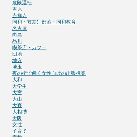
危険運転
吉原
吉祥寺
同和・被差別部落・同和教育
名古屋
向島
品川
喫茶店・カフェ
団地
地方
埼玉
夜の街で働く女性向けの出張授業
大和
大学生
大宮
大山
大森
大相撲
大阪
女性
子育て