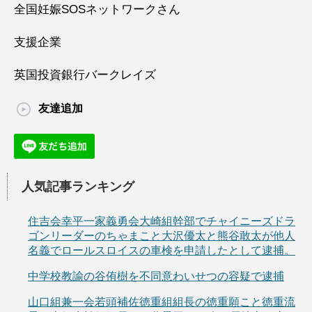
全国妊娠SOSネットワークさん
支援企業
英国投資銀行バークレイズ
友達追加
人気記事ランキング
住吉会幸平一家義勇会大崎組幹部でチャイニーズドラ
ゴンリーダーのちゃまこと大沢優太と熊谷敢太が他人
名義でロールスロイスの車検を申請したとして逮捕。
中学校教諭の谷侑樹を不同意わいせつの容疑で逮捕
山口組兼一会若頭補佐徳重組組長の徳重願こと徳重流