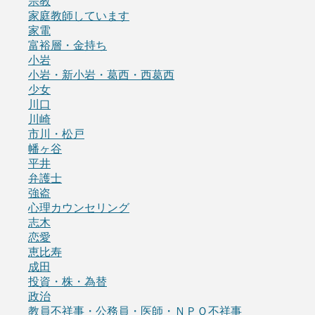
宗教
家庭教師しています
家電
富裕層・金持ち
小岩
小岩・新小岩・葛西・西葛西
少女
川口
川崎
市川・松戸
幡ヶ谷
平井
弁護士
強盗
心理カウンセリング
志木
恋愛
恵比寿
成田
投資・株・為替
政治
教員不祥事・公務員・医師・ＮＰＯ不祥事