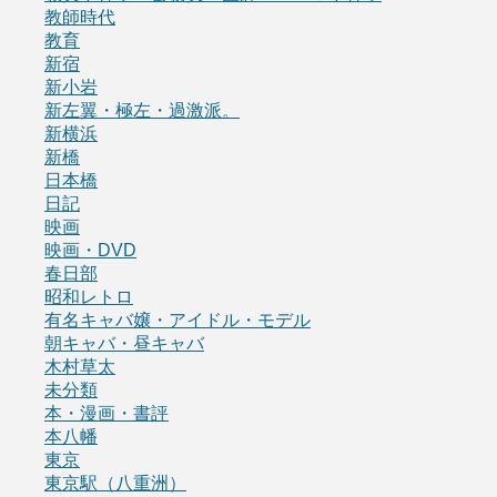
教師時代
教育
新宿
新小岩
新左翼・極左・過激派。
新横浜
新橋
日本橋
日記
映画
映画・DVD
春日部
昭和レトロ
有名キャバ嬢・アイドル・モデル
朝キャバ・昼キャバ
木村草太
未分類
本・漫画・書評
本八幡
東京
東京駅（八重洲）