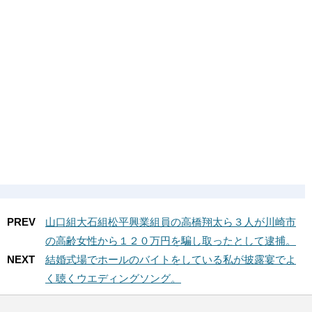
PREV
山口組大石組松平興業組員の高橋翔太ら３人が川崎市
の高齢女性から１２０万円を騙し取ったとして逮捕。
NEXT
結婚式場でホールのバイトをしている私が披露宴でよ
く聴くウエディングソング。