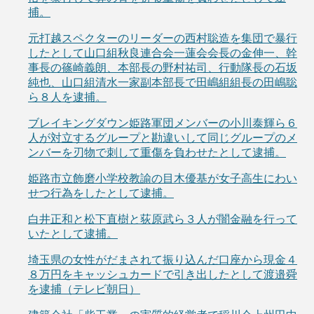
捕。
元打越スペクターのリーダーの西村聡造を集団で暴行
したとして山口組秋良連合会一蓮会会長の金伸一、幹
事長の篠崎義朗、本部長の野村祐司、行動隊長の石坂
純也、山口組清水一家副本部長で田嶋組組長の田嶋聡
ら８人を逮捕。
ブレイキングダウン姫路軍団メンバーの小川泰輝ら６
人が対立するグループと勘違いして同じグループのメ
ンバーを刃物で刺して重傷を負わせたとして逮捕。
姫路市立飾磨小学校教諭の目木優基が女子高生にわい
せつ行為をしたとして逮捕。
白井正和と松下直樹と荻原武ら３人が闇金融を行って
いたとして逮捕。
埼玉県の女性がだまされて振り込んだ口座から現金４
８万円をキャッシュカードで引き出したとして渡邉舜
を逮捕（テレビ朝日）