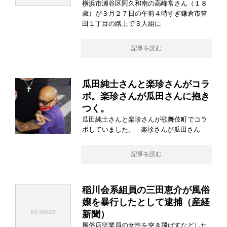
横浜市瀬谷区阿久和南の高峰常さん（１８
歳）が３月２７日の午前４時すぎ鎌倉市笛
田１丁目の路上で３人組に
記事を読む
瓜田純士さんと楽珍さんがコラ
ボ。楽珍さんが瓜田さんに抱き
つく。
瓜田純士さんと楽珍さんが歌舞伎町でコラ
ボしていました。 楽珍さんが瓜田さん
記事を読む
稲川会系組員の三田恵介が風俗
嬢を暴行したとして逮捕（産経
新聞）
風俗店従業員の女性を突き飛ばすなどした