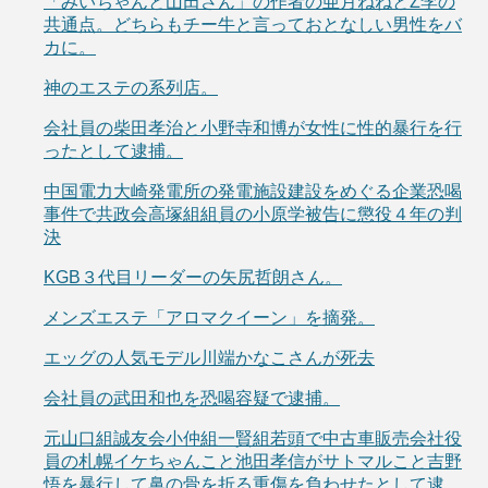
「みいちゃんと山田さん」の作者の亜月ねねとZ李の
共通点。どちらもチー牛と言っておとなしい男性をバ
カに。
神のエステの系列店。
会社員の柴田孝治と小野寺和博が女性に性的暴行を行
ったとして逮捕。
中国電力大崎発電所の発電施設建設をめぐる企業恐喝
事件で共政会高塚組組員の小原学被告に懲役４年の判
決
KGB３代目リーダーの矢尻哲朗さん。
メンズエステ「アロマクイーン」を摘発。
エッグの人気モデル川端かなこさんが死去
会社員の武田和也を恐喝容疑で逮捕。
元山口組誠友会小仲組一賢組若頭で中古車販売会社役
員の札幌イケちゃんこと池田孝信がサトマルこと吉野
悟を暴行して鼻の骨を折る重傷を負わせたとして逮