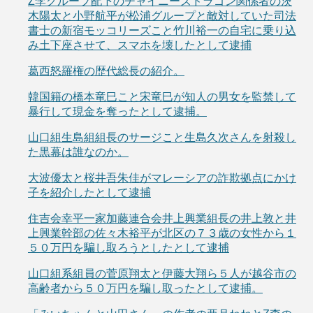
Z李グループ配下のチャイニーズドラゴン関係者の茨
木陽太と小野航平が松浦グループと敵対していた司法
書士の新宿モッコリーズこと竹川裕一の自宅に乗り込
み土下座させて、スマホを壊したとして逮捕
葛西怒羅権の歴代総長の紹介。
韓国籍の橋本竜巳こと宋竜巳が知人の男女を監禁して
暴行して現金を奪ったとして逮捕。
山口組生島組組長のサージこと生島久次さんを射殺し
た黒幕は誰なのか。
大波優太と桜井吾朱佳がマレーシアの詐欺拠点にかけ
子を紹介したとして逮捕
住吉会幸平一家加藤連合会井上興業組長の井上敦と井
上興業幹部の佐々木裕平が北区の７３歳の女性から１
５０万円を騙し取ろうとしたとして逮捕
山口組系組員の菅原翔太と伊藤大翔ら５人が越谷市の
高齢者から５０万円を騙し取ったとして逮捕。