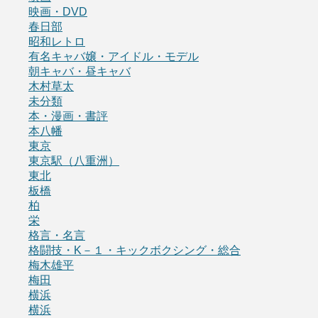
映画・DVD
春日部
昭和レトロ
有名キャバ嬢・アイドル・モデル
朝キャバ・昼キャバ
木村草太
未分類
本・漫画・書評
本八幡
東京
東京駅（八重洲）
東北
板橋
柏
栄
格言・名言
格闘技・K－１・キックボクシング・総合
梅木雄平
梅田
横浜
横浜