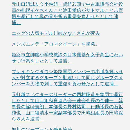
元山口組誠友会小仲組一賢組若頭で中古車販売会社役
員の札幌イケちゃんこと池田孝信がサトマルこと吉野
悟を暴行して鼻の骨を折る重傷を負わせたとして逮
捕。
エッグの人気モデル川端かなこさんが死去
メンズエステ「アロマクイーン」を摘発。
姫路市立飾磨小学校教諭の目木優基が女子高生にわい
せつ行為をしたとして逮捕。
ブレイキングダウン姫路軍団メンバーの小川泰輝ら６
人が対立するグループと勘違いして同じグループのメ
ンバーを刃物で刺して重傷を負わせたとして逮捕。
元打越スペクターのリーダーの西村聡造を集団で暴行
したとして山口組秋良連合会一蓮会会長の金伸一、幹
事長の篠崎義朗、本部長の野村祐司、行動隊長の石坂
純也、山口組清水一家副本部長で田嶋組組長の田嶋聡
ら８人を逮捕。
旭川のソープランド夢を摘発