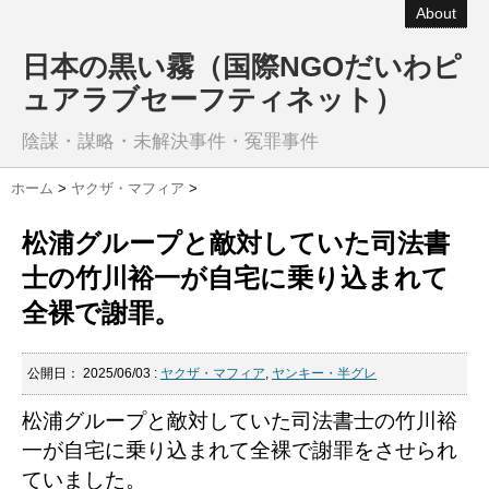
About
日本の黒い霧（国際NGOだいわピ
ュアラブセーフティネット）
陰謀・謀略・未解決事件・冤罪事件
ホーム
>
ヤクザ・マフィア
>
松浦グループと敵対していた司法書
士の竹川裕一が自宅に乗り込まれて
全裸で謝罪。
公開日：
2025/06/03
:
ヤクザ・マフィア
,
ヤンキー・半グレ
松浦グループと敵対していた司法書士の竹川裕
一が自宅に乗り込まれて全裸で謝罪をさせられ
ていました。