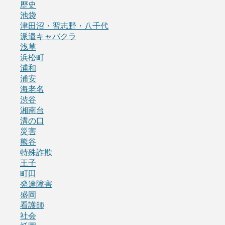
歴史
池袋
津田沼・習志野・八千代
派遣キャバクラ
浅草
浜松町
浦和
浦安
海老名
渋谷
湘南台
溝の口
災害
熊谷
特殊詐欺
王子
町田
発達障害
盛岡
看護師
社会