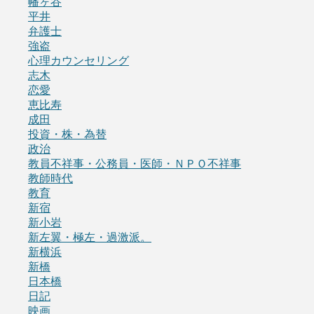
幡ヶ谷
平井
弁護士
強盗
心理カウンセリング
志木
恋愛
恵比寿
成田
投資・株・為替
政治
教員不祥事・公務員・医師・ＮＰＯ不祥事
教師時代
教育
新宿
新小岩
新左翼・極左・過激派。
新横浜
新橋
日本橋
日記
映画