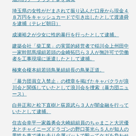
埼玉県の女性がだまされて振り込んだ口座から現金４
８万円をキャッシュカードで引き出したとして渡邉舜
を逮捕（テレビ朝日）
成瀬裕之が少女に性的暴行を行ったとして逮捕。
建築会社「柴工業」の実質的経営者で稲川会上州田中
一家幹部馬場組若頭の金崎拓巳ら３人が無許可で労働
者を工事現場に派遣したとして逮捕。
極東会榎本組若頭鳥巣組組長の鳥巣正道。
「暴力団員立入禁止」の標章を掲げたキャバクラが浪
川会と関係していたとして浪川会を捜索（暴力団ニュ
ース）
白井正和と松下直樹と荻原武ら３人が闇金融を行って
いたとして逮捕。
住吉会幸平一家義勇会大崎組組員のちゃまこと大沢優
太とチャイニーズドラゴンの野口英光ら５人が知人の
男性を車で連れ去り金属バットで殴ってケガを負わせ