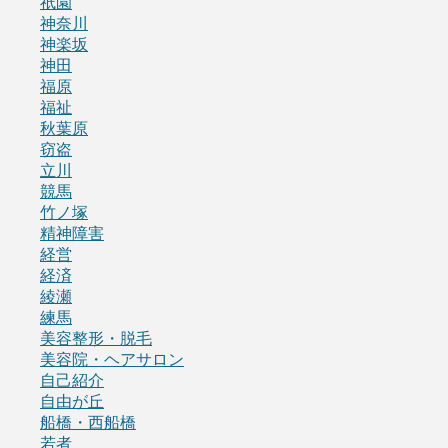
祇園
神奈川
神楽坂
神田
福原
福祉
秋葉原
窃盗
立川
競馬
竹ノ塚
精神障害
経営
経済
綾瀬
練馬
美容整形・脱毛
美容院・ヘアサロン
自己紹介
自由が丘
船橋・西船橋
若者