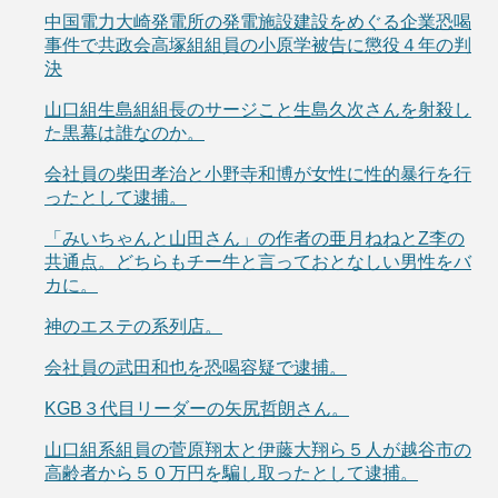
中国電力大崎発電所の発電施設建設をめぐる企業恐喝
事件で共政会高塚組組員の小原学被告に懲役４年の判
決
山口組生島組組長のサージこと生島久次さんを射殺し
た黒幕は誰なのか。
会社員の柴田孝治と小野寺和博が女性に性的暴行を行
ったとして逮捕。
「みいちゃんと山田さん」の作者の亜月ねねとZ李の
共通点。どちらもチー牛と言っておとなしい男性をバ
カに。
神のエステの系列店。
会社員の武田和也を恐喝容疑で逮捕。
KGB３代目リーダーの矢尻哲朗さん。
山口組系組員の菅原翔太と伊藤大翔ら５人が越谷市の
高齢者から５０万円を騙し取ったとして逮捕。