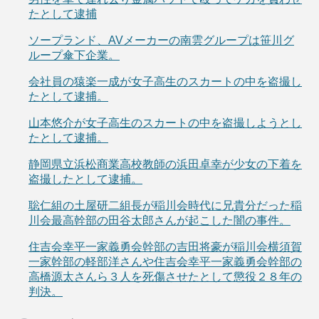
たとして逮捕
ソープランド、AVメーカーの南雲グループは笹川グ
ループ傘下企業。
会社員の猿楽一成が女子高生のスカートの中を盗撮し
たとして逮捕。
山本悠介が女子高生のスカートの中を盗撮しようとし
たとして逮捕。
静岡県立浜松商業高校教師の浜田卓幸が少女の下着を
盗撮したとして逮捕。
聡仁組の土屋研二組長が稲川会時代に兄貴分だった稲
川会最高幹部の田谷太郎さんが起こした闇の事件。
住吉会幸平一家義勇会幹部の吉田将豪が稲川会横須賀
一家幹部の軽部洋さんや住吉会幸平一家義勇会幹部の
高橋源太さんら３人を死傷させたとして懲役２８年の
判決。