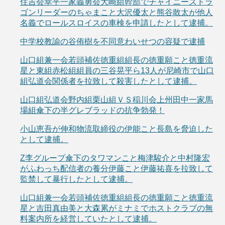
住吉会幸平一家義勇会大崎組幹部でチャイニーズドラ
ゴンリーダーのちゃまこと大沢優太と熊谷敢太が他人
名義でロールスロイスの車検を申請したとして逮捕。
中学校教諭の谷侑樹を不同意わいせつの容疑で逮捕
山口組兼一会若頭補佐徳重組組長の徳重願こと徳重流
星と東組赤松組組員の三谷晃平ら13人が尼崎市で山口
組弘道会関係者を拉致して殺害したとして逮捕。
山口組弘道会野内組栗山組ＶＳ稲川会上州田中一家馬
場組傘下の半グレブラッドの抗争勃発！
小山恵吾が伸和物流取締役の伊能こと長島を脅迫した
として逮捕。
Z李グループ傘下のタワマンこと梅津駿介と中村隆宏
がふわっち配信者の養分伊藤こと伊藤祐喜を拉致して
監禁して暴行したとして逮捕。
山口組兼一会若頭補佐徳重組組長の徳重願こと徳重流
星と吉田真由美と大森累がミナミでホストクラブの無
料案内所を経営していたとして逮捕。