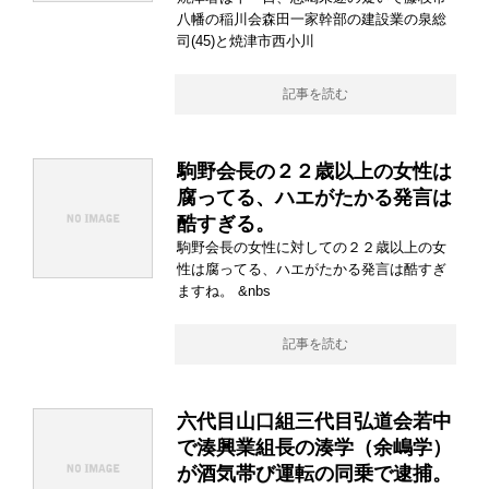
八幡の稲川会森田一家幹部の建設業の泉総
司(45)と焼津市西小川
記事を読む
駒野会長の２２歳以上の女性は
腐ってる、ハエがたかる発言は
酷すぎる。
駒野会長の女性に対しての２２歳以上の女
性は腐ってる、ハエがたかる発言は酷すぎ
ますね。 &nbs
記事を読む
六代目山口組三代目弘道会若中
で湊興業組長の湊学（余嶋学）
が酒気帯び運転の同乗で逮捕。