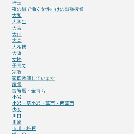
埼玉
夜の街で働く女性向けの出張授業
大和
大学生
大宮
大山
大森
大相撲
大阪
女性
子育て
宗教
家庭教師しています
家電
富裕層・金持ち
小岩
小岩・新小岩・葛西・西葛西
少女
川口
川崎
市川・松戸