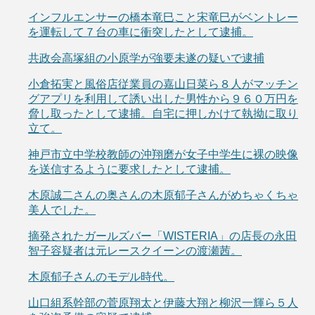
インフルエンサーの橋本竜巳こと宋竜巳がベントレー
を運転して７台の車に衝突したとして逮捕。
共政会高塚組の小原学が強要未遂の疑いで逮捕
小倉拓実と風俗店従業員の嘉山日菜ら８人がマッチン
グアプリを利用して誘い出した男性から９６０万円を
脅し取ったとして逮捕。自宅に押しかけて執拗に取り
立て。
神戸市立中学校教師の沖翔磨が女子中学生に裸の映像
を送信するように要求したとして逮捕。
木原誠二さんの奥さんの木原郁子さんがめちゃくちゃ
美人でした。
摘発されたガールズバー「WISTERIA」の店長の永田
智子容疑者は元レースクイーンの渡瀬茜。
木原郁子さんのモデル時代。
山口組系幹部の菅原翔太と伊藤大翔と柳沢一輝ら５人