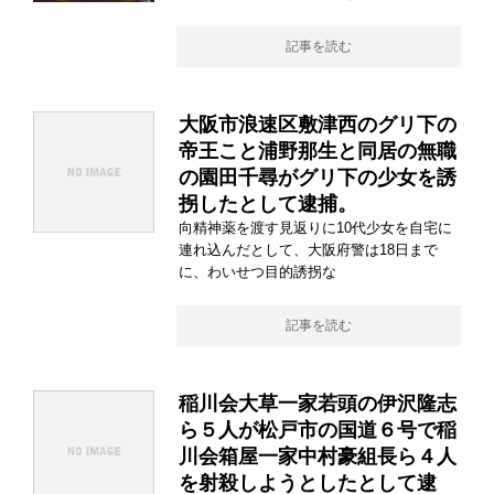
記事を読む
大阪市浪速区敷津西のグリ下の
帝王こと浦野那生と同居の無職
の園田千尋がグリ下の少女を誘
拐したとして逮捕。
向精神薬を渡す見返りに10代少女を自宅に
連れ込んだとして、大阪府警は18日まで
に、わいせつ目的誘拐な
記事を読む
稲川会大草一家若頭の伊沢隆志
ら５人が松戸市の国道６号で稲
川会箱屋一家中村豪組長ら４人
を射殺しようとしたとして逮