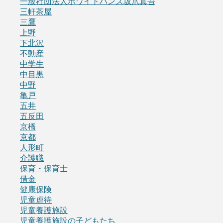
一般社団法人ホワイトハンズ坂爪真吾
三軒茶屋
三鷹
上野
下北沢
不動産
中学生
中目黒
中野
亀戸
五井
五反田
京橋
京都
人形町
介護職
保育・保育士
借金
健康保険
児童虐待
児童養護施設
児童養護施設の子どもたち