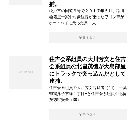
捕。
松戸市の国道６号で２０１７年５月、稲川
会箱屋一家中村豪組長が乗ったワゴン車が
オートバイに乗った男１人
記事を読む
住吉会系組員の大川芳文と住吉
会系組員の北畠茂徳が大島部屋
にトラックで突っ込んだとして
逮捕。
住吉会系組員の大川芳文容疑者（46）=千葉
県我孫子市緑１丁目=と住吉会系組員の北畠
茂徳容疑者（30）
記事を読む