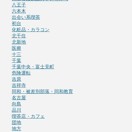
八王子
六本木
出会い系喫茶
初台
化粧品・カラコン
北千住
北新地
医療
十三
千葉
千葉中央・富士見町
危険運転
吉原
吉祥寺
同和・被差別部落・同和教育
名古屋
向島
品川
喫茶店・カフェ
団地
地方