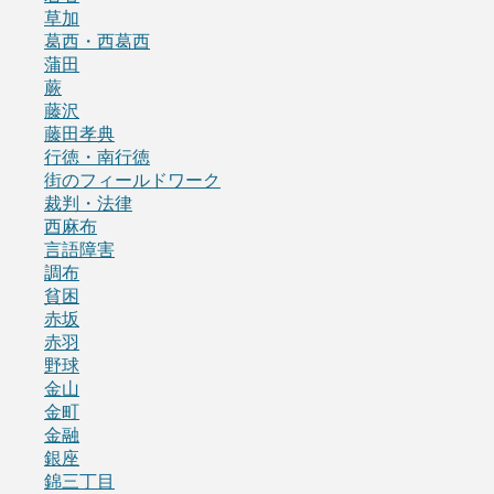
草加
葛西・西葛西
蒲田
蕨
藤沢
藤田孝典
行徳・南行徳
街のフィールドワーク
裁判・法律
西麻布
言語障害
調布
貧困
赤坂
赤羽
野球
金山
金町
金融
銀座
錦三丁目