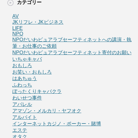
カテゴリー
AV
JKリフレ・JKビジネス
LIFE
NPO
NPOだいわピュアラブセーフティネットへの講演・執
筆・お仕事のご依頼
NPOだいわピュアラブセーフティネット寄付のお願い
いちゃキャバ
おもしろ
お笑い・おもしろ
はあちゅう
ふわっち
ぼったくりキャバクラ
わいせつ事件
アパレル
アマゾン・メルカリ・ヤフオク
アルバイト
インターネットカジノ・ポーカー・賭博
エステ
オタク