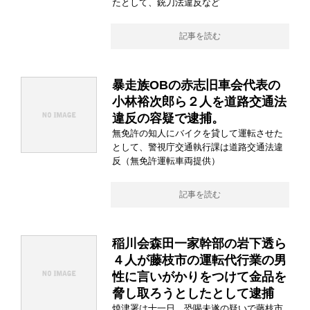
たとして、銃刀法違反など
記事を読む
暴走族OBの赤志旧車会代表の
小林裕次郎ら２人を道路交通法
違反の容疑で逮捕。
無免許の知人にバイクを貸して運転させた
として、警視庁交通執行課は道路交通法違
反（無免許運転車両提供）
記事を読む
稲川会森田一家幹部の岩下透ら
４人が藤枝市の運転代行業の男
性に言いがかりをつけて金品を
脅し取ろうとしたとして逮捕
焼津署は十一日、恐喝未遂の疑いで藤枝市