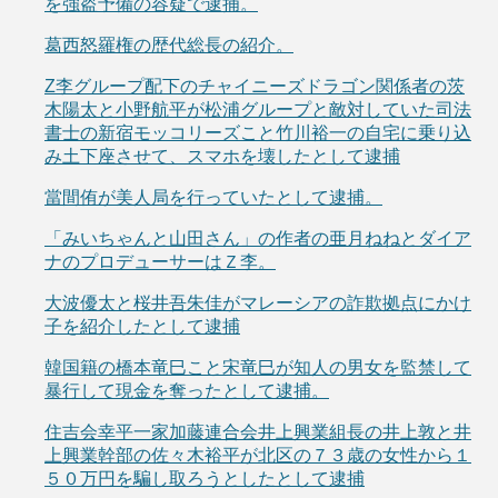
を強盗予備の容疑で逮捕。
葛西怒羅権の歴代総長の紹介。
Z李グループ配下のチャイニーズドラゴン関係者の茨
木陽太と小野航平が松浦グループと敵対していた司法
書士の新宿モッコリーズこと竹川裕一の自宅に乗り込
み土下座させて、スマホを壊したとして逮捕
當間侑が美人局を行っていたとして逮捕。
「みいちゃんと山田さん」の作者の亜月ねねとダイア
ナのプロデューサーはＺ李。
大波優太と桜井吾朱佳がマレーシアの詐欺拠点にかけ
子を紹介したとして逮捕
韓国籍の橋本竜巳こと宋竜巳が知人の男女を監禁して
暴行して現金を奪ったとして逮捕。
住吉会幸平一家加藤連合会井上興業組長の井上敦と井
上興業幹部の佐々木裕平が北区の７３歳の女性から１
５０万円を騙し取ろうとしたとして逮捕