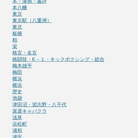
本・漫画・書評
本八幡
東京
東京駅（八重洲）
東北
板橋
柏
栄
格言・名言
格闘技・K－１・キックボクシング・総合
梅木雄平
梅田
横浜
横浜
歴史
池袋
津田沼・習志野・八千代
派遣キャバクラ
浅草
浜松町
浦和
浦安