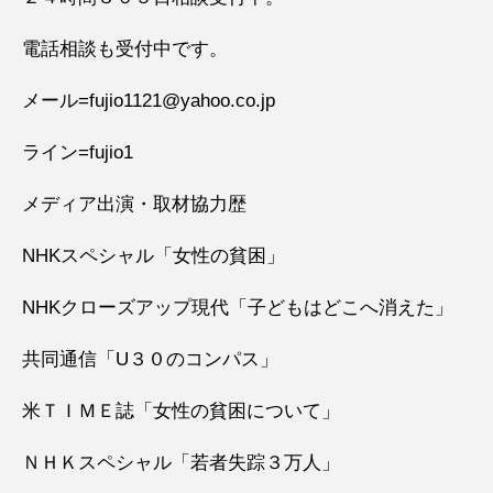
電話相談も受付中です。
メール=fujio1121@yahoo.co.jp
ライン=fujio1
メディア出演・取材協力歴
NHKスペシャル「女性の貧困」
NHKクローズアップ現代「子どもはどこへ消えた」
共同通信「U３０のコンパス」
米ＴＩＭＥ誌「女性の貧困について」
ＮＨＫスペシャル「若者失踪３万人」