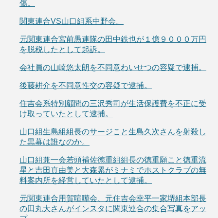
傷。
関東連合VS山口組系中野会。
元関東連合宮前愚連隊の田中鉄也が１億９０００万円
を脱税したとして起訴。
会社員の山崎悠太朗を不同意わいせつの容疑で逮捕。
後藤耕介を不同意性交の容疑で逮捕。
住吉会系特別顧問の三沢秀司が生活保護費を不正に受
け取っていたとして逮捕。
山口組生島組組長のサージこと生島久次さんを射殺し
た黒幕は誰なのか。
山口組兼一会若頭補佐徳重組組長の徳重願こと徳重流
星と吉田真由美と大森累がミナミでホストクラブの無
料案内所を経営していたとして逮捕。
元関東連合用賀喧嘩会、元住吉会幸平一家堺組本部長
の田丸大さんがインスタに関東連合の集合写真をアッ