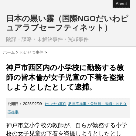
About
日本の黒い霧（国際NGOだいわピ
ュアラブセーフティネット）
陰謀・謀略・未解決事件・冤罪事件
ホーム
>
わいせつ事件
>
神戸市西区内の小学校に勤務する教
師の皆木倫が女子児童の下着を盗撮
しようとしたとして逮捕。
公開日：
2025/02/09
:
わいせつ事件
,
教員不祥事・公務員・医師・ＮＰＯ
不祥事
神戸市立小学校の教師が、自らが勤務する小学
校の女子児童の下着を盗撮しようとしたとし