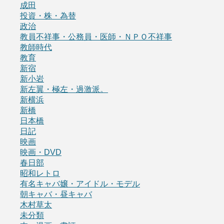
成田
投資・株・為替
政治
教員不祥事・公務員・医師・ＮＰＯ不祥事
教師時代
教育
新宿
新小岩
新左翼・極左・過激派。
新横浜
新橋
日本橋
日記
映画
映画・DVD
春日部
昭和レトロ
有名キャバ嬢・アイドル・モデル
朝キャバ・昼キャバ
木村草太
未分類