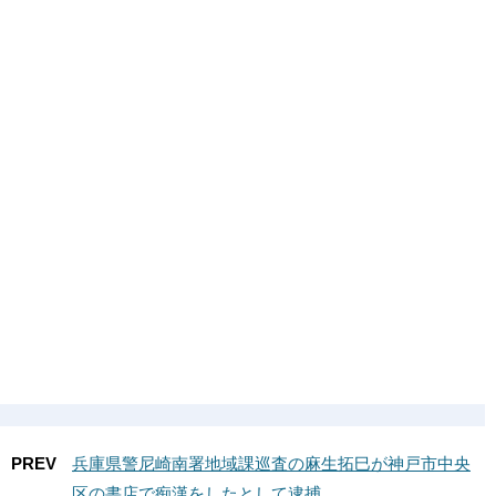
PREV
兵庫県警尼崎南署地域課巡査の麻生拓巳が神戸市中央
区の書店で痴漢をしたとして逮捕。