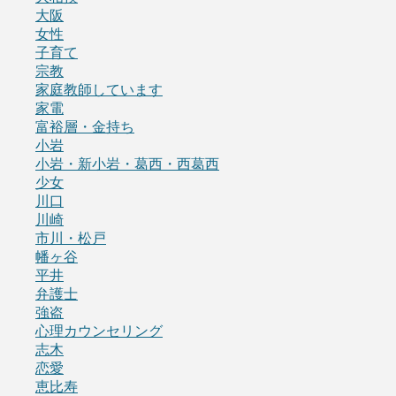
大阪
女性
子育て
宗教
家庭教師しています
家電
富裕層・金持ち
小岩
小岩・新小岩・葛西・西葛西
少女
川口
川崎
市川・松戸
幡ヶ谷
平井
弁護士
強盗
心理カウンセリング
志木
恋愛
恵比寿