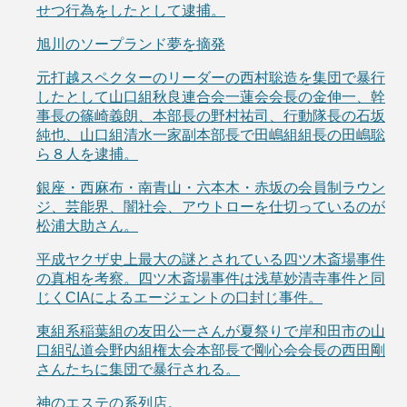
せつ行為をしたとして逮捕。
旭川のソープランド夢を摘発
元打越スペクターのリーダーの西村聡造を集団で暴行
したとして山口組秋良連合会一蓮会会長の金伸一、幹
事長の篠崎義朗、本部長の野村祐司、行動隊長の石坂
純也、山口組清水一家副本部長で田嶋組組長の田嶋聡
ら８人を逮捕。
銀座・西麻布・南青山・六本木・赤坂の会員制ラウン
ジ、芸能界、闇社会、アウトローを仕切っているのが
松浦大助さん。
平成ヤクザ史上最大の謎とされている四ツ木斎場事件
の真相を考察。四ツ木斎場事件は浅草妙清寺事件と同
じくCIAによるエージェントの口封じ事件。
東組系稲葉組の友田公一さんが夏祭りで岸和田市の山
口組弘道会野内組権太会本部長で剛心会会長の西田剛
さんたちに集団で暴行される。
神のエステの系列店。