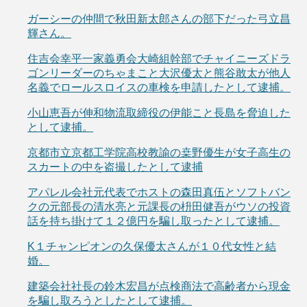
ガーシーの仲間で秋田新太郎さんの部下だった弓立昌
輝さん。
住吉会幸平一家義勇会大崎組幹部でチャイニーズドラ
ゴンリーダーのちゃまこと大沢優太と熊谷敢太が他人
名義でロールスロイスの車検を申請したとして逮捕。
小山恵吾が伸和物流取締役の伊能こと長島を脅迫した
として逮捕。
京都市立京都工学院高校教諭の桒野優生が女子高生の
スカートの中を盗撮したとして逮捕
アパレル会社元代表でホストの森田真伍とソフトバン
クの元部長の清水亮と元課長の枡田健吾がウソの投資
話を持ち掛けて１２億円を騙し取ったとして逮捕。
K１チャンピオンの久保優太さんが１０代女性と結
婚。
建築会社社長の鈴木宏昌が点検商法で高齢者から現金
を騙し取ろうとしたとして逮捕。