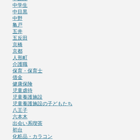
中学生
中目黒
中野
亀戸
五井
五反田
京橋
京都
人形町
介護職
保育・保育士
借金
健康保険
児童虐待
児童養護施設
児童養護施設の子どもたち
八王子
六本木
出会い系喫茶
初台
化粧品・カラコン