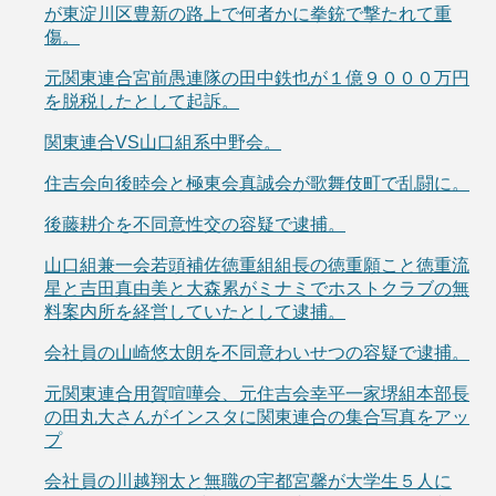
が東淀川区豊新の路上で何者かに拳銃で撃たれて重
傷。
元関東連合宮前愚連隊の田中鉄也が１億９０００万円
を脱税したとして起訴。
関東連合VS山口組系中野会。
住吉会向後睦会と極東会真誠会が歌舞伎町で乱闘に。
後藤耕介を不同意性交の容疑で逮捕。
山口組兼一会若頭補佐徳重組組長の徳重願こと徳重流
星と吉田真由美と大森累がミナミでホストクラブの無
料案内所を経営していたとして逮捕。
会社員の山崎悠太朗を不同意わいせつの容疑で逮捕。
元関東連合用賀喧嘩会、元住吉会幸平一家堺組本部長
の田丸大さんがインスタに関東連合の集合写真をアッ
プ
会社員の川越翔太と無職の宇都宮馨が大学生５人に