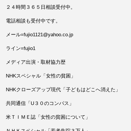
２４時間３６５日相談受付中。
電話相談も受付中です。
メール=fujio1121@yahoo.co.jp
ライン=fujio1
メディア出演・取材協力歴
NHKスペシャル「女性の貧困」
NHKクローズアップ現代「子どもはどこへ消えた」
共同通信「U３０のコンパス」
米ＴＩＭＥ誌「女性の貧困について」
ＮＨＫスペシャル「若者失踪３万人」