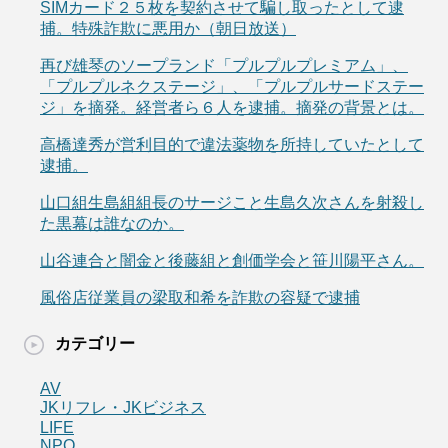
SIMカード２５枚を契約させて騙し取ったとして逮
捕。特殊詐欺に悪用か（朝日放送）
再び雄琴のソープランド「プルプルプレミアム」、
「プルプルネクステージ」、「プルプルサードステー
ジ」を摘発。経営者ら６人を逮捕。摘発の背景とは。
高橋達秀が営利目的で違法薬物を所持していたとして
逮捕。
山口組生島組組長のサージこと生島久次さんを射殺し
た黒幕は誰なのか。
山谷連合と闇金と後藤組と創価学会と笹川陽平さん。
風俗店従業員の梁取和希を詐欺の容疑で逮捕
カテゴリー
AV
JKリフレ・JKビジネス
LIFE
NPO