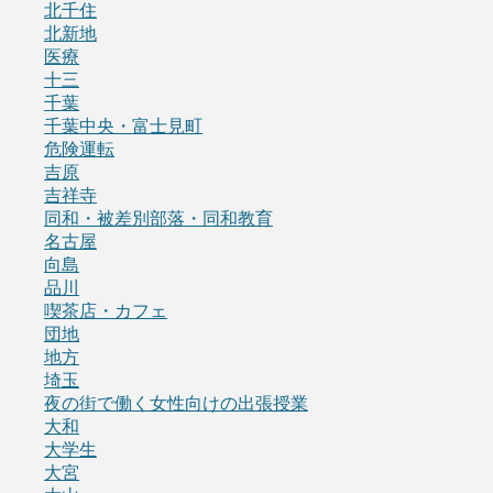
北千住
北新地
医療
十三
千葉
千葉中央・富士見町
危険運転
吉原
吉祥寺
同和・被差別部落・同和教育
名古屋
向島
品川
喫茶店・カフェ
団地
地方
埼玉
夜の街で働く女性向けの出張授業
大和
大学生
大宮