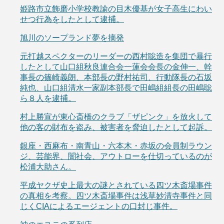
姫路市立飾磨小学校教諭の目木優基が女子高生にわい
せつ行為をしたとして逮捕。
旭川のソープランド夢を摘発
元打越スペクターのリーダーの西村聡造を集団で暴行
したとして山口組秋良連合会一蓮会会長の金伸一、幹
事長の篠崎義朗、本部長の野村祐司、行動隊長の石坂
純也、山口組清水一家副本部長で田嶋組組長の田嶋聡
ら８人を逮捕。
村上勝宣が東心斎橋のクラブ「ザピンク」を放火して
他の客の財布を盗み、被害者を脅迫したとして起訴。
銀座・西麻布・南青山・六本木・赤坂の会員制ラウン
ジ、芸能界、闇社会、アウトローを仕切っているのが
松浦大助さん。
平成ヤクザ史上最大の謎とされている四ツ木斎場事件
の真相を考察。四ツ木斎場事件は浅草妙清寺事件と同
じくCIAによるエージェントの口封じ事件。