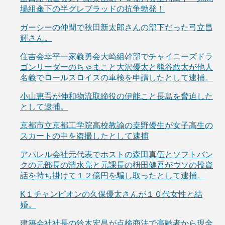
場組傘下の半グレブラッドの抗争勃発！
ガーシーの仲間で秋田新太郎さんの部下だった弓立昌
輝さん。
住吉会幸平一家義勇会大崎組幹部でチャイニーズドラ
ゴンリーダーのちゃまこと大沢優太と熊谷敢太が他人
名義でロールスロイスの車検を申請したとして逮捕。
小山恵吾が伸和物流取締役の伊能こと長島を脅迫した
として逮捕。
京都市立京都工学院高校教諭の桒野優生が女子高生の
スカートの中を盗撮したとして逮捕
アパレル会社元代表でホストの森田真伍とソフトバン
クの元部長の清水亮と元課長の枡田健吾がウソの投資
話を持ち掛けて１２億円を騙し取ったとして逮捕。
K１チャンピオンの久保優太さんが１０代女性と結
婚。
建築会社社長の鈴木宏昌が点検商法で高齢者から現金