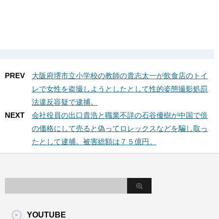
PREV
大阪府堺市立小学校の教師の貴志太一が飲食店のトイ
レで女性を盗撮しようとしたとして性的姿態撮影処罰
法違反容疑で逮捕。
NEXT
会社役員の出口貴浩と職業不詳の石谷優樹が中国で倍
の価格にして売ると偽ってロレックスなどを騙し取っ
たとして逮捕。被害総額は７５億円。
YOUTUBE