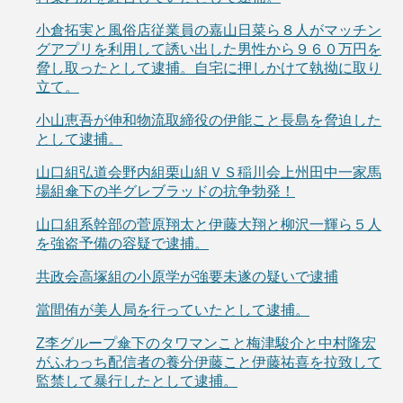
小倉拓実と風俗店従業員の嘉山日菜ら８人がマッチン
グアプリを利用して誘い出した男性から９６０万円を
脅し取ったとして逮捕。自宅に押しかけて執拗に取り
立て。
小山恵吾が伸和物流取締役の伊能こと長島を脅迫した
として逮捕。
山口組弘道会野内組栗山組ＶＳ稲川会上州田中一家馬
場組傘下の半グレブラッドの抗争勃発！
山口組系幹部の菅原翔太と伊藤大翔と柳沢一輝ら５人
を強盗予備の容疑で逮捕。
共政会高塚組の小原学が強要未遂の疑いで逮捕
當間侑が美人局を行っていたとして逮捕。
Z李グループ傘下のタワマンこと梅津駿介と中村隆宏
がふわっち配信者の養分伊藤こと伊藤祐喜を拉致して
監禁して暴行したとして逮捕。