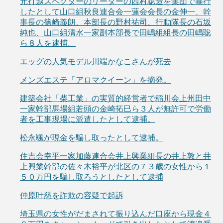
元打越スペクターのリーダーの西村聡造を集団で暴行
したとして山口組秋良連合会一蓮会会長の金伸一、幹
事長の篠崎義朗、本部長の野村祐司、行動隊長の石坂
純也、山口組清水一家副本部長で田嶋組組長の田嶋聡
ら８人を逮捕。
エッグの人気モデル川端かなこさんが死去
メンズエステ「アロマクイーン」を摘発。
建築会社「柴工業」の実質的経営者で稲川会上州田中
一家幹部馬場組若頭の金崎拓巳ら３人が無許可で労働
者を工事現場に派遣したとして逮捕。
松永颯が現金を騙し取ったとして逮捕。
住吉会幸平一家加藤連合会井上興業組長の井上敦と井
上興業幹部の佐々木裕平が北区の７３歳の女性から１
５０万円を騙し取ろうとしたとして逮捕
仲原叶慈を詐欺の容疑で起訴
埼玉県の女性がだまされて振り込んだ口座から現金４