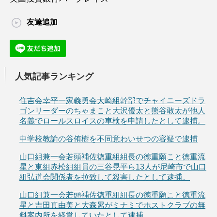
友達追加
人気記事ランキング
住吉会幸平一家義勇会大崎組幹部でチャイニーズドラ
ゴンリーダーのちゃまこと大沢優太と熊谷敢太が他人
名義でロールスロイスの車検を申請したとして逮捕。
中学校教諭の谷侑樹を不同意わいせつの容疑で逮捕
山口組兼一会若頭補佐徳重組組長の徳重願こと徳重流
星と東組赤松組組員の三谷晃平ら13人が尼崎市で山口
組弘道会関係者を拉致して殺害したとして逮捕。
山口組兼一会若頭補佐徳重組組長の徳重願こと徳重流
星と吉田真由美と大森累がミナミでホストクラブの無
料案内所を経営していたとして逮捕。