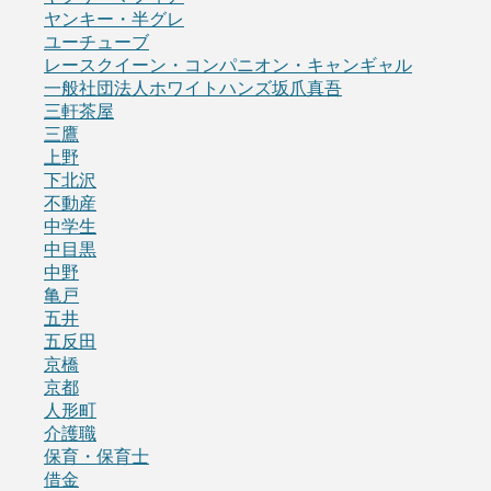
ヤンキー・半グレ
ユーチューブ
レースクイーン・コンパニオン・キャンギャル
一般社団法人ホワイトハンズ坂爪真吾
三軒茶屋
三鷹
上野
下北沢
不動産
中学生
中目黒
中野
亀戸
五井
五反田
京橋
京都
人形町
介護職
保育・保育士
借金