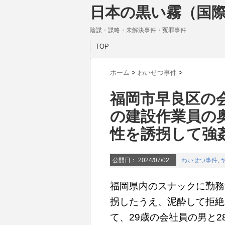
日本の黒い霧（国際
陰謀・謀略・未解決事件・冤罪事件
TOP
ホーム
>
わいせつ事件
>
福岡市早良区の
の建設作業員の
性を誘拐して強
公開日：
2024/07/02
:
わいせつ事件
,
福岡県内のスナックに勤務
拐したうえ、泥酔して拒絶
て、29歳の会社員の男と