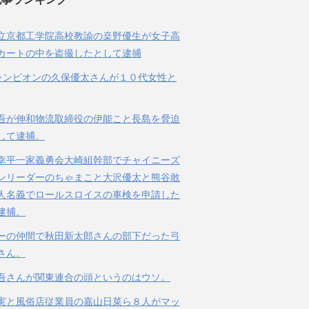
立京都工学院高校教諭の桒野優生が女子高
カートの中を盗撮したとして逮捕
ャンピオンの久保優太さんが１０代女性と
吾が伸和物流取締役の伊能こと長島を脅迫
して逮捕。
幸平一家義勇会大崎組幹部でチャイニーズ
ンリーダーのちゃまこと大沢優太と熊谷敢
人名義でロールスロイスの車検を申請した
逮捕。
ーの仲間で秋田新太郎さんの部下だった弓
さん。
吾さんが関東連合の頭というのはウソ。
実と風俗店従業員の嘉山日菜ら８人がマッ