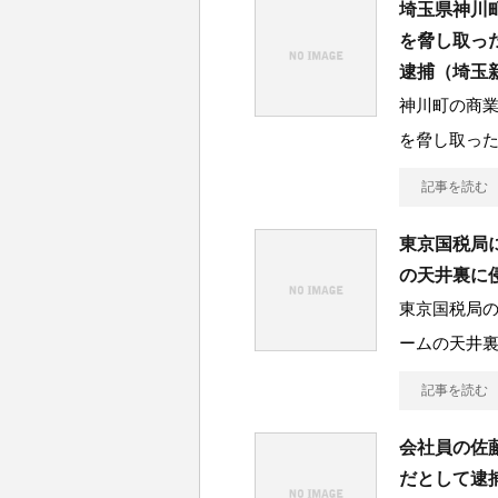
埼玉県神川
を脅し取っ
逮捕（埼玉
神川町の商業
を脅し取っ
記事を読む
東京国税局
の天井裏に
東京国税局
ームの天井
記事を読む
会社員の佐
だとして逮