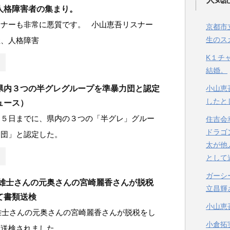
人格障害者の集まり。
スナーも非常に悪質です。 小山恵吾リスナー
京都市
生のス
症、人格障害
K１チ
結婚。
県内３つの半グレグループを準暴力団と認定
小山恵
したと
ュース）
１５日までに、県内の３つの「半グレ」グルー
住吉会
ドラゴ
力団」と認定した。
太が他
として
ガーシ
中雄士さんの元奥さんの宮崎麗香さんが脱税
立昌輝
て書類送検
小山恵
雄士さんの元奥さんの宮崎麗香さんが脱税をし
小倉拓
類送検されました。