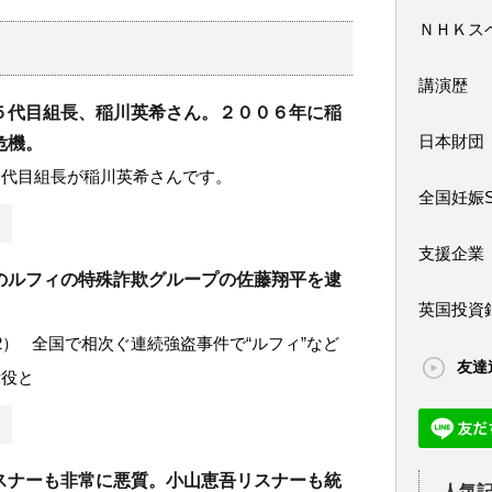
ＮＨＫス
講演歴
５代目組長、稲川英希さん。２００６年に稲
日本財団
危機。
５代目組長が稲川英希さんです。
全国妊娠
支援企業
のルフィの特殊詐欺グループの佐藤翔平を逮
英国投資
2） 全国で相次ぐ連続強盗事件で“ルフィ”など
友達
示役と
スナーも非常に悪質。小山恵吾リスナーも統
人気