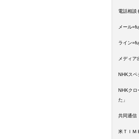
電話相談
メール=fuji
ライン=fuj
メディア
NHKス
NHKク
た」
共同通信
米ＴＩＭ