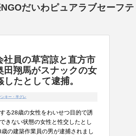
NGOだいわピュアラブセーフテ
会社員の草宮諒と直方市
奥田翔馬がスナックの女
姦したとして逮捕。
ヤンキー・半グレ
する28歳の女性をわいせつ目的で誘
できない状態の女性と性交したとし
28歳の建築作業員の男が逮捕されまし