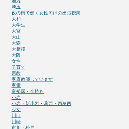
地方
埼玉
夜の街で働く女性向けの出張授業
大和
大学生
大宮
大山
大森
大相撲
大阪
女性
子育て
宗教
家庭教師しています
家電
富裕層・金持ち
小岩
小岩・新小岩・葛西・西葛西
少女
川口
川崎
市川・松戸