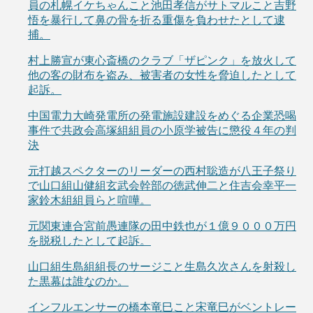
員の札幌イケちゃんこと池田孝信がサトマルこと吉野
悟を暴行して鼻の骨を折る重傷を負わせたとして逮
捕。
村上勝宣が東心斎橋のクラブ「ザピンク」を放火して
他の客の財布を盗み、被害者の女性を脅迫したとして
起訴。
中国電力大崎発電所の発電施設建設をめぐる企業恐喝
事件で共政会高塚組組員の小原学被告に懲役４年の判
決
元打越スペクターのリーダーの西村聡造が八王子祭り
で山口組山健組玄武会幹部の徳武伸二と住吉会幸平一
家鈴木組組員らと喧嘩。
元関東連合宮前愚連隊の田中鉄也が１億９０００万円
を脱税したとして起訴。
山口組生島組組長のサージこと生島久次さんを射殺し
た黒幕は誰なのか。
インフルエンサーの橋本竜巳こと宋竜巳がベントレー