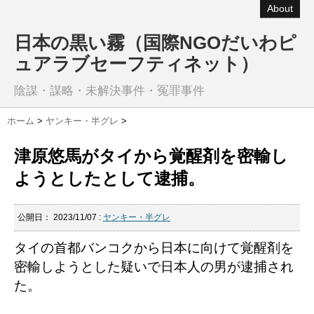
About
日本の黒い霧（国際NGOだいわピ
ュアラブセーフティネット）
陰謀・謀略・未解決事件・冤罪事件
ホーム
>
ヤンキー・半グレ
>
津原悠馬がタイから覚醒剤を密輸し
ようとしたとして逮捕。
公開日：
2023/11/07
:
ヤンキー・半グレ
タイの首都バンコクから日本に向けて覚醒剤を
密輸しようとした疑いで日本人の男が逮捕され
た。