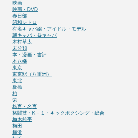
映画
映画・DVD
春日部
昭和レトロ
有名キャバ嬢・アイドル・モデル
朝キャバ・昼キャバ
木村草太
未分類
本・漫画・書評
本八幡
東京
東京駅（八重洲）
東北
板橋
柏
栄
格言・名言
格闘技・K－１・キックボクシング・総合
梅木雄平
梅田
横浜