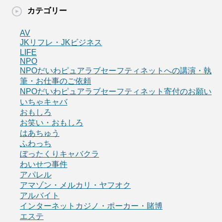
カテゴリー
AV
JKリフレ・JKビジネス
LIFE
NPO
NPOだいわピュアラブセーフティネットへの講演・執
筆・お仕事のご依頼
NPOだいわピュアラブセーフティネット寄付のお願い
いちゃキャバ
おもしろ
お笑い・おもしろ
はあちゅう
ふわっち
ぼったくりキャバクラ
わいせつ事件
アパレル
アマゾン・メルカリ・ヤフオク
アルバイト
インターネットカジノ・ポーカー・賭博
エステ