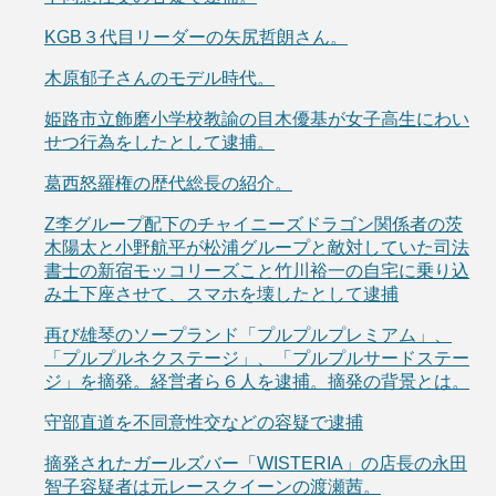
KGB３代目リーダーの矢尻哲朗さん。
木原郁子さんのモデル時代。
姫路市立飾磨小学校教諭の目木優基が女子高生にわい
せつ行為をしたとして逮捕。
葛西怒羅権の歴代総長の紹介。
Z李グループ配下のチャイニーズドラゴン関係者の茨
木陽太と小野航平が松浦グループと敵対していた司法
書士の新宿モッコリーズこと竹川裕一の自宅に乗り込
み土下座させて、スマホを壊したとして逮捕
再び雄琴のソープランド「プルプルプレミアム」、
「プルプルネクステージ」、「プルプルサードステー
ジ」を摘発。経営者ら６人を逮捕。摘発の背景とは。
守部直道を不同意性交などの容疑で逮捕
摘発されたガールズバー「WISTERIA」の店長の永田
智子容疑者は元レースクイーンの渡瀬茜。