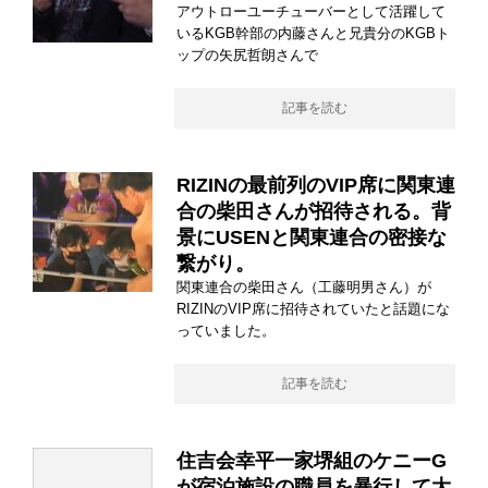
アウトローユーチューバーとして活躍して
いるKGB幹部の内藤さんと兄貴分のKGBト
ップの矢尻哲朗さんで
記事を読む
RIZINの最前列のVIP席に関東連
合の柴田さんが招待される。背
景にUSENと関東連合の密接な
繋がり。
関東連合の柴田さん（工藤明男さん）が
RIZINのVIP席に招待されていたと話題にな
っていました。
記事を読む
住吉会幸平一家堺組のケニーG
が宿泊施設の職員を暴行して大