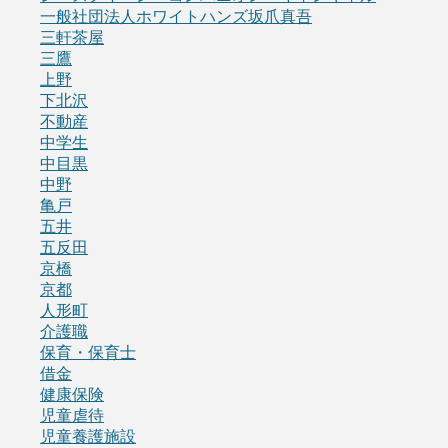
一般社団法人ホワイトハンズ坂爪真吾
三軒茶屋
三鷹
上野
下北沢
不動産
中学生
中目黒
中野
亀戸
五井
五反田
京橋
京都
人形町
介護職
保育・保育士
借金
健康保険
児童虐待
児童養護施設