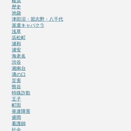
横浜
歴史
池袋
津田沼・習志野・八千代
派遣キャバクラ
浅草
浜松町
浦和
浦安
海老名
渋谷
湘南台
溝の口
災害
熊谷
特殊詐欺
王子
町田
発達障害
盛岡
看護師
社会