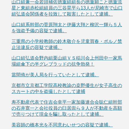
山口組兼一会若頭補佐徳重組組長の徳重願こと徳重流
星と東組赤松組組員の三谷晃平ら13人が尼崎市で山口
組弘道会関係者を拉致して殺害したとして逮捕。
山口組系幹部の菅原翔太と伊藤大翔と柳沢一輝ら５人
を強盗予備の容疑で逮捕。
三重県の小学校教師の鈴木敬介を児童買春・ポルノ禁
止法違反の容疑で逮捕。
山口組弘道会野内組栗山組ＶＳ稲川会上州田中一家馬
場組傘下の半グレブラッドの抗争勃発！
當間侑が美人局を行っていたとして逮捕。
京都市立京都工学院高校教諭の桒野優生が女子高生の
スカートの中を盗撮したとして逮捕
寿不動産代表で住吉会幸平一家加藤連合会聡仁組幹部
の石井寛一と会社役員の臼居崇ら９人が不動産を高額
で売りつけて現金を騙し取ったとして逮捕。
美容師の橋本光を不同意わいせつの容疑で逮捕。