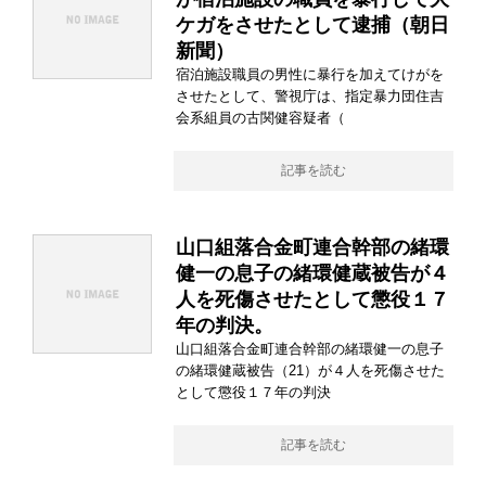
ケガをさせたとして逮捕（朝日
新聞）
宿泊施設職員の男性に暴行を加えてけがを
させたとして、警視庁は、指定暴力団住吉
会系組員の古関健容疑者（
記事を読む
山口組落合金町連合幹部の緒環
健一の息子の緒環健蔵被告が４
人を死傷させたとして懲役１７
年の判決。
山口組落合金町連合幹部の緒環健一の息子
の緒環健蔵被告（21）が４人を死傷させた
として懲役１７年の判決
記事を読む