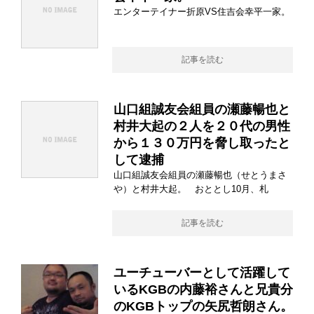
エンターテイナー折原VS住吉会幸平一家。
記事を読む
山口組誠友会組員の瀬藤暢也と
村井大起の２人を２０代の男性
から１３０万円を脅し取ったと
して逮捕
山口組誠友会組員の瀬藤暢也（せとうまさ
や）と村井大起。 おととし10月、札
記事を読む
ユーチューバーとして活躍して
いるKGBの内藤裕さんと兄貴分
のKGBトップの矢尻哲朗さん。