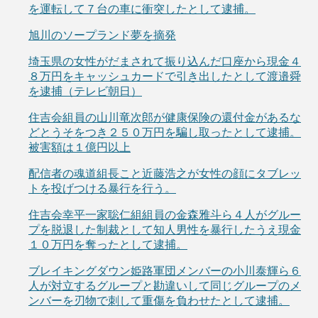
を運転して７台の車に衝突したとして逮捕。
旭川のソープランド夢を摘発
埼玉県の女性がだまされて振り込んだ口座から現金４
８万円をキャッシュカードで引き出したとして渡邉舜
を逮捕（テレビ朝日）
住吉会組員の山川竜次郎が健康保険の還付金があるな
どとうそをつき２５０万円を騙し取ったとして逮捕。
被害額は１億円以上
配信者の魂道組長こと近藤浩之が女性の顔にタブレッ
トを投げつける暴行を行う。
住吉会幸平一家聡仁組組員の金森雅斗ら４人がグルー
プを脱退した制裁として知人男性を暴行したうえ現金
１０万円を奪ったとして逮捕。
ブレイキングダウン姫路軍団メンバーの小川泰輝ら６
人が対立するグループと勘違いして同じグループのメ
ンバーを刃物で刺して重傷を負わせたとして逮捕。