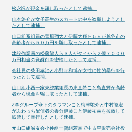
松永颯が現金を騙し取ったとして逮捕。
山本悠介が女子高生のスカートの中を盗撮しようとし
たとして逮捕。
山口組系組員の菅原翔太と伊藤大翔ら５人が越谷市の
高齢者から５０万円を騙し取ったとして逮捕。
建設作業員の松藤龍人ら３人がタイから２億７０００
万円相当の覚醒剤を密輸したとして逮捕。
会社員の柴田孝治と小野寺和博が女性に性的暴行を行
ったとして逮捕。
山口組小西一家東総業組長の東直希こと島直輝が高齢
者から現金を騙し取ったとして逮捕。
Z李グループ傘下のタワマンこと梅津駿介と中村隆宏
がふわっち配信者の養分伊藤こと伊藤祐喜を拉致して
監禁して暴行したとして逮捕。
元山口組誠友会小仲組一賢組若頭で中古車販売会社役