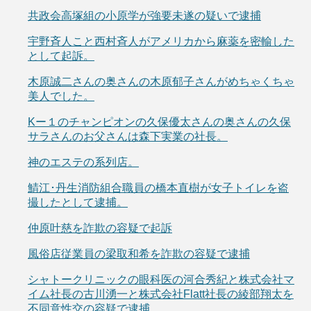
共政会高塚組の小原学が強要未遂の疑いで逮捕
宇野斉人こと西村斉人がアメリカから麻薬を密輸した
として起訴。
木原誠二さんの奥さんの木原郁子さんがめちゃくちゃ
美人でした。
Kー１のチャンピオンの久保優太さんの奥さんの久保
サラさんのお父さんは森下実業の社長。
神のエステの系列店。
鯖江･丹生消防組合職員の橋本直樹が女子トイレを盗
撮したとして逮捕。
仲原叶慈を詐欺の容疑で起訴
風俗店従業員の梁取和希を詐欺の容疑で逮捕
シャトークリニックの眼科医の河合秀紀と株式会社マ
イム社長の古川湧一と株式会社Flatt社長の綾部翔太を
不同意性交の容疑で逮捕。