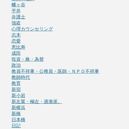
幡ヶ谷
平井
弁護士
強盗
心理カウンセリング
志木
恋愛
恵比寿
成田
投資・株・為替
政治
教員不祥事・公務員・医師・ＮＰＯ不祥事
教師時代
教育
新宿
新小岩
新左翼・極左・過激派。
新横浜
新橋
日本橋
日記