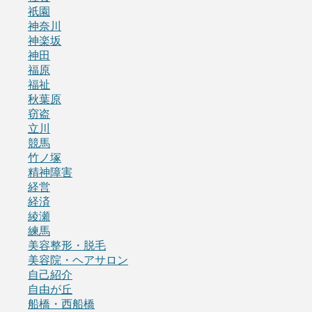
祇園
神奈川
神楽坂
神田
福原
福祉
秋葉原
窃盗
立川
競馬
竹ノ塚
精神障害
経営
経済
綾瀬
練馬
美容整形・脱毛
美容院・ヘアサロン
自己紹介
自由が丘
船橋・西船橋