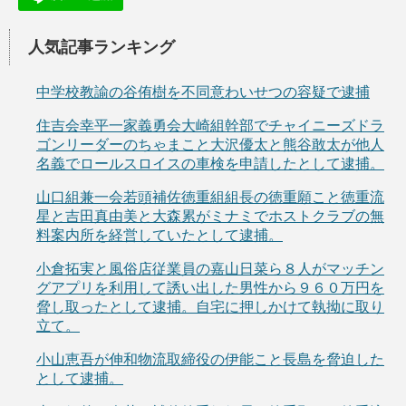
人気記事ランキング
中学校教諭の谷侑樹を不同意わいせつの容疑で逮捕
住吉会幸平一家義勇会大崎組幹部でチャイニーズドラ
ゴンリーダーのちゃまこと大沢優太と熊谷敢太が他人
名義でロールスロイスの車検を申請したとして逮捕。
山口組兼一会若頭補佐徳重組組長の徳重願こと徳重流
星と吉田真由美と大森累がミナミでホストクラブの無
料案内所を経営していたとして逮捕。
小倉拓実と風俗店従業員の嘉山日菜ら８人がマッチン
グアプリを利用して誘い出した男性から９６０万円を
脅し取ったとして逮捕。自宅に押しかけて執拗に取り
立て。
小山恵吾が伸和物流取締役の伊能こと長島を脅迫した
として逮捕。