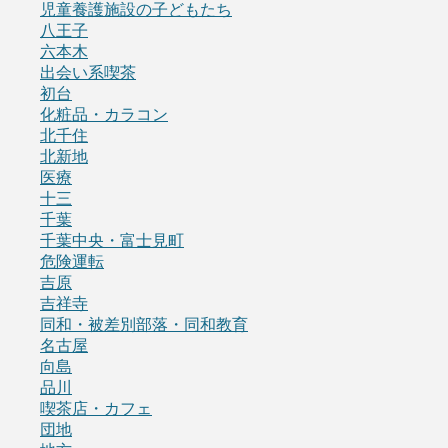
児童養護施設の子どもたち
八王子
六本木
出会い系喫茶
初台
化粧品・カラコン
北千住
北新地
医療
十三
千葉
千葉中央・富士見町
危険運転
吉原
吉祥寺
同和・被差別部落・同和教育
名古屋
向島
品川
喫茶店・カフェ
団地