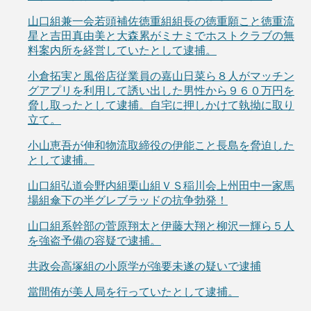
山口組兼一会若頭補佐徳重組組長の徳重願こと徳重流
星と吉田真由美と大森累がミナミでホストクラブの無
料案内所を経営していたとして逮捕。
小倉拓実と風俗店従業員の嘉山日菜ら８人がマッチン
グアプリを利用して誘い出した男性から９６０万円を
脅し取ったとして逮捕。自宅に押しかけて執拗に取り
立て。
小山恵吾が伸和物流取締役の伊能こと長島を脅迫した
として逮捕。
山口組弘道会野内組栗山組ＶＳ稲川会上州田中一家馬
場組傘下の半グレブラッドの抗争勃発！
山口組系幹部の菅原翔太と伊藤大翔と柳沢一輝ら５人
を強盗予備の容疑で逮捕。
共政会高塚組の小原学が強要未遂の疑いで逮捕
當間侑が美人局を行っていたとして逮捕。