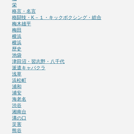
栄
格言・名言
格闘技・K－１・キックボクシング・総合
梅木雄平
梅田
横浜
横浜
歴史
池袋
津田沼・習志野・八千代
派遣キャバクラ
浅草
浜松町
浦和
浦安
海老名
渋谷
湘南台
溝の口
災害
熊谷