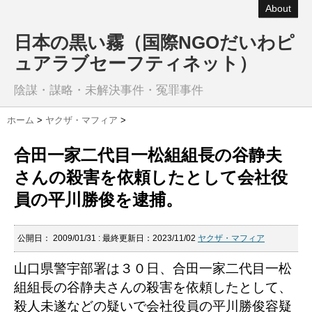
About
日本の黒い霧（国際NGOだいわピ
ュアラブセーフティネット）
陰謀・謀略・未解決事件・冤罪事件
ホーム
>
ヤクザ・マフィア
>
合田一家二代目一松組組長の谷静夫
さんの殺害を依頼したとして会社役
員の平川勝俊を逮捕。
公開日：
2009/01/31
: 最終更新日：2023/11/02
ヤクザ・マフィア
山口県警宇部署は３０日、合田一家二代目一松
組組長の谷静夫さんの殺害を依頼したとして、
殺人未遂などの疑いで会社役員の平川勝俊容疑