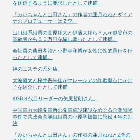
を送信するように要求したとして逮捕。
「みいちゃんと山田さん」の作者の亜月ねねとダイア
ナのプロデューサーはＺ李。
山口組系組員の菅原翔太と伊藤大翔ら５人が越谷市の
高齢者から５０万円を騙し取ったとして逮捕。
会社員の柴田孝治と小野寺和博が女性に性的暴行を行
ったとして逮捕。
神のエステの系列店。
大波優太と桜井吾朱佳がマレーシアの詐欺拠点にかけ
子を紹介したとして逮捕
KGB３代目リーダーの矢尻哲朗さん。
中国電力大崎発電所の発電施設建設をめぐる企業恐喝
事件で共政会高塚組組員の小原学被告に懲役４年の判
決
「みいちゃんと山田さん」の作者の亜月ねねとZ李の