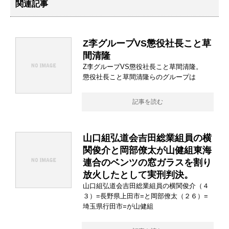
関連記事
Z李グループVS懲役社長こと草
間清隆
Z李グループVS懲役社長こと草間清隆。
懲役社長こと草間清隆らのグループは
記事を読む
山口組弘道会吉田総業組員の横
関俊介と岡部僚太が山健組東海
連合のベンツの窓ガラスを割り
放火したとして実刑判決。
山口組弘道会吉田総業組員の横関俊介（４
３）=長野県上田市=と岡部僚太（２６）=
埼玉県行田市=が山健組