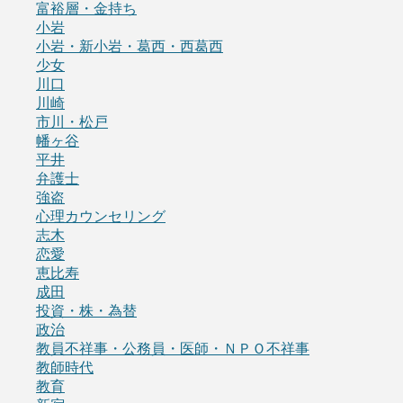
富裕層・金持ち
小岩
小岩・新小岩・葛西・西葛西
少女
川口
川崎
市川・松戸
幡ヶ谷
平井
弁護士
強盗
心理カウンセリング
志木
恋愛
恵比寿
成田
投資・株・為替
政治
教員不祥事・公務員・医師・ＮＰＯ不祥事
教師時代
教育