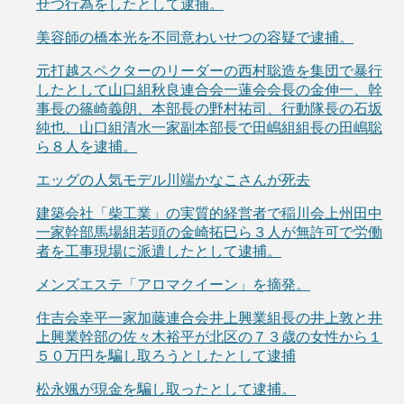
せつ行為をしたとして逮捕。
美容師の橋本光を不同意わいせつの容疑で逮捕。
元打越スペクターのリーダーの西村聡造を集団で暴行
したとして山口組秋良連合会一蓮会会長の金伸一、幹
事長の篠崎義朗、本部長の野村祐司、行動隊長の石坂
純也、山口組清水一家副本部長で田嶋組組長の田嶋聡
ら８人を逮捕。
エッグの人気モデル川端かなこさんが死去
建築会社「柴工業」の実質的経営者で稲川会上州田中
一家幹部馬場組若頭の金崎拓巳ら３人が無許可で労働
者を工事現場に派遣したとして逮捕。
メンズエステ「アロマクイーン」を摘発。
住吉会幸平一家加藤連合会井上興業組長の井上敦と井
上興業幹部の佐々木裕平が北区の７３歳の女性から１
５０万円を騙し取ろうとしたとして逮捕
松永颯が現金を騙し取ったとして逮捕。