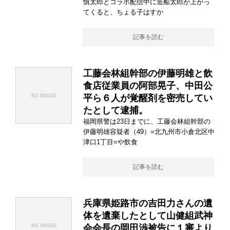
慎太郎とコラボ配信中に造船太郎が上がっ
てくると、ちょる子はすか
記事を読む
工藤会林組幹部の伊藤明雄と飲
食店従業員の阿部晃子、中田公
平ら６人が覚醒剤を密売してい
たとして逮捕。
福岡県警は23日までに、工藤会林組幹部の
伊藤明雄容疑者（49）=北九州市小倉北区中
津口1丁目=や飲食
記事を読む
兵庫県姫路市の吉田力さんの遺
体を遺棄したとして山健組武神
会会長の岡田渉被告に１審より