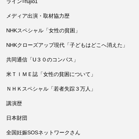
ライン=fujio1
メディア出演・取材協力歴
NHKスペシャル「女性の貧困」
NHKクローズアップ現代「子どもはどこへ消えた」
共同通信「U３０のコンパス」
米ＴＩＭＥ誌「女性の貧困について」
ＮＨＫスペシャル「若者失踪３万人」
講演歴
日本財団
全国妊娠SOSネットワークさん