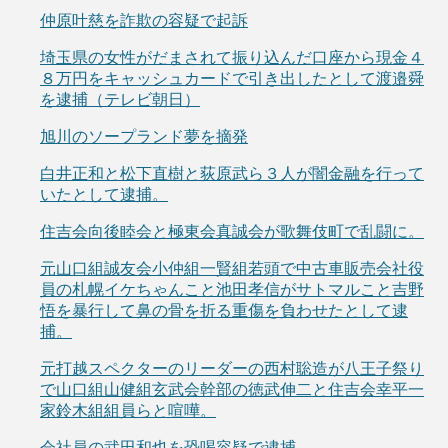
仲原叶慈を詐欺の容疑で起訴
埼玉県の女性がだまされて振り込んだ口座から現金４
８万円をキャッシュカードで引き出したとして渡邉舜
を逮捕（テレビ朝日）
旭川のソープランド夢を摘発
白井正和と松下直樹と荻原武ら３人が闇金融を行って
いたとして逮捕。
住吉会向後睦会と極東会真誠会が歌舞伎町で乱闘に。
元山口組誠友会小仲組一賢組若頭で中古車販売会社役
員の札幌イケちゃんこと池田孝信がサトマルこと吉野
悟を暴行して鼻の骨を折る重傷を負わせたとして逮
捕。
元打越スペクターのリーダーの西村聡造が八王子祭り
で山口組山健組玄武会幹部の徳武伸二と住吉会幸平一
家鈴木組組員らと喧嘩。
会社員の武田和也を恐喝容疑で逮捕。