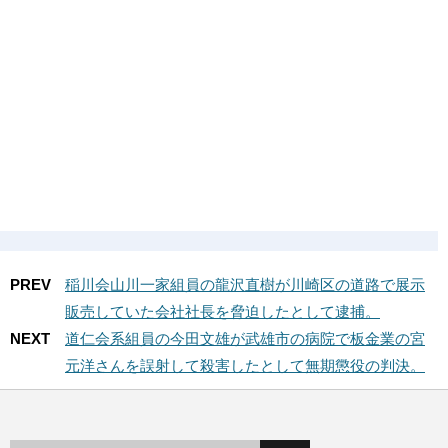
PREV
稲川会山川一家組員の龍沢直樹が川崎区の道路で展示
販売していた会社社長を脅迫したとして逮捕。
NEXT
道仁会系組員の今田文雄が武雄市の病院で板金業の宮
元洋さんを誤射して殺害したとして無期懲役の判決。