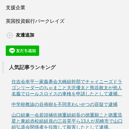
支援企業
英国投資銀行バークレイズ
友達追加
人気記事ランキング
住吉会幸平一家義勇会大崎組幹部でチャイニーズドラ
ゴンリーダーのちゃまこと大沢優太と熊谷敢太が他人
名義でロールスロイスの車検を申請したとして逮捕。
中学校教諭の谷侑樹を不同意わいせつの容疑で逮捕
山口組兼一会若頭補佐徳重組組長の徳重願こと徳重流
星と東組赤松組組員の三谷晃平ら13人が尼崎市で山口
組弘道会関係者を拉致して殺害したとして逮捕。