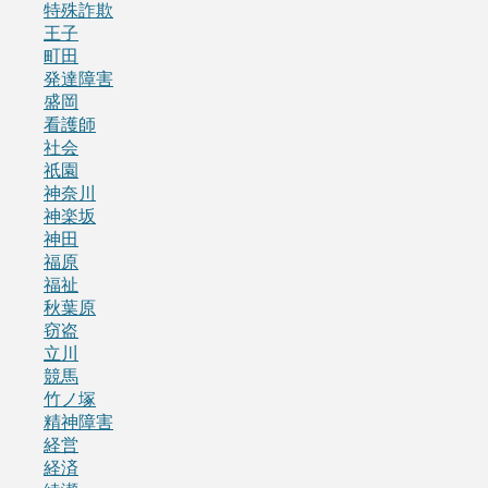
特殊詐欺
王子
町田
発達障害
盛岡
看護師
社会
祇園
神奈川
神楽坂
神田
福原
福祉
秋葉原
窃盗
立川
競馬
竹ノ塚
精神障害
経営
経済