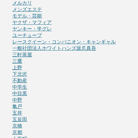
メルカリ
メンズエステ
モデル・芸能
ヤクザ・マフィア
ヤンキー・半グレ
ユーチューブ
レースクイーン・コンパニオン・キャンギャル
一般社団法人ホワイトハンズ坂爪真吾
三軒茶屋
三鷹
上野
下北沢
不動産
中学生
中目黒
中野
亀戸
五井
五反田
京橋
京都