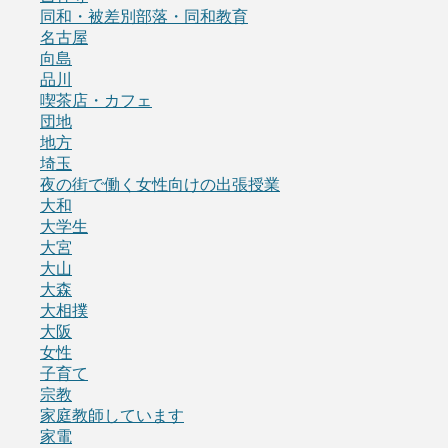
同和・被差別部落・同和教育
名古屋
向島
品川
喫茶店・カフェ
団地
地方
埼玉
夜の街で働く女性向けの出張授業
大和
大学生
大宮
大山
大森
大相撲
大阪
女性
子育て
宗教
家庭教師しています
家電