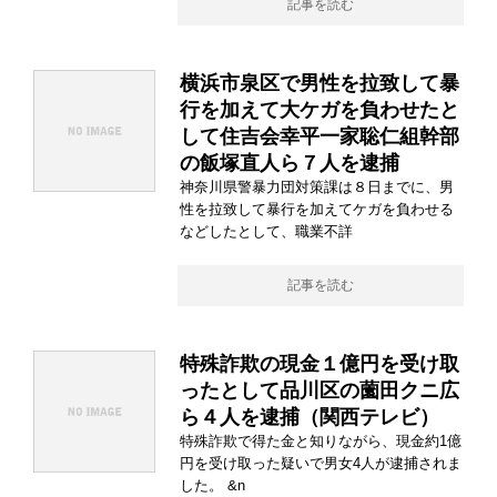
記事を読む
横浜市泉区で男性を拉致して暴
行を加えて大ケガを負わせたと
して住吉会幸平一家聡仁組幹部
の飯塚直人ら７人を逮捕
神奈川県警暴力団対策課は８日までに、男
性を拉致して暴行を加えてケガを負わせる
などしたとして、職業不詳
記事を読む
特殊詐欺の現金１億円を受け取
ったとして品川区の薗田クニ広
ら４人を逮捕（関西テレビ）
特殊詐欺で得た金と知りながら、現金約1億
円を受け取った疑いで男女4人が逮捕されま
した。 &n