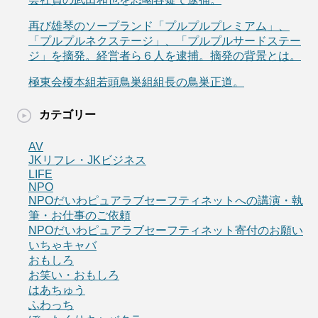
再び雄琴のソープランド「プルプルプレミアム」、
「プルプルネクステージ」、「プルプルサードステー
ジ」を摘発。経営者ら６人を逮捕。摘発の背景とは。
極東会榎本組若頭鳥巣組組長の鳥巣正道。
カテゴリー
AV
JKリフレ・JKビジネス
LIFE
NPO
NPOだいわピュアラブセーフティネットへの講演・執
筆・お仕事のご依頼
NPOだいわピュアラブセーフティネット寄付のお願い
いちゃキャバ
おもしろ
お笑い・おもしろ
はあちゅう
ふわっち