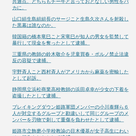
共通点。どちらもチー牛と言っておとなしい男性をバ
カに。
山口組生島組組長のサージこと生島久次さんを射殺し
た黒幕は誰なのか。
韓国籍の橋本竜巳こと宋竜巳が知人の男女を監禁して
暴行して現金を奪ったとして逮捕。
三重県の教師の鈴木敬介を児童買春・ポルノ禁止法違
反の容疑で逮捕。
宇野斉人こと西村斉人がアメリカから麻薬を密輸した
として起訴。
静岡県立浜松商業高校教師の浜田卓幸が少女の下着を
盗撮したとして逮捕。
ブレイキングダウン姫路軍団メンバーの小川泰輝ら６
人が対立するグループと勘違いして同じグループのメ
ンバーを刃物で刺して重傷を負わせたとして逮捕。
姫路市立飾磨小学校教諭の目木優基が女子高生にわい