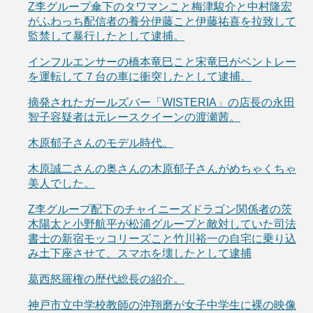
Z李グループ傘下のタワマンこと梅津駿介と中村隆宏
がふわっち配信者の養分伊藤こと伊藤祐喜を拉致して
監禁して暴行したとして逮捕。
インフルエンサーの橋本竜巳こと宋竜巳がベントレー
を運転して７台の車に衝突したとして逮捕。
摘発されたガールズバー「WISTERIA」の店長の永田
智子容疑者は元レースクイーンの渡瀬茜。
木原郁子さんのモデル時代。
木原誠二さんの奥さんの木原郁子さんがめちゃくちゃ
美人でした。
Z李グループ配下のチャイニーズドラゴン関係者の茨
木陽太と小野航平が松浦グループと敵対していた司法
書士の新宿モッコリーズこと竹川裕一の自宅に乗り込
み土下座させて、スマホを壊したとして逮捕
葛西怒羅権の歴代総長の紹介。
神戸市立中学校教師の沖翔磨が女子中学生に裸の映像