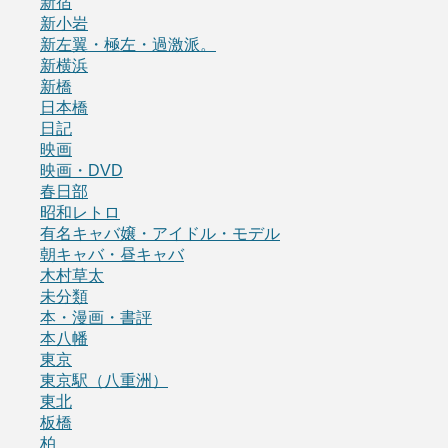
新宿
新小岩
新左翼・極左・過激派。
新横浜
新橋
日本橋
日記
映画
映画・DVD
春日部
昭和レトロ
有名キャバ嬢・アイドル・モデル
朝キャバ・昼キャバ
木村草太
未分類
本・漫画・書評
本八幡
東京
東京駅（八重洲）
東北
板橋
柏