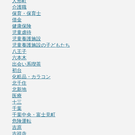
人形町
介護職
保育・保育士
借金
健康保険
児童虐待
児童養護施設
児童養護施設の子どもたち
八王子
六本木
出会い系喫茶
初台
化粧品・カラコン
北千住
北新地
医療
十三
千葉
千葉中央・富士見町
危険運転
吉原
吉祥寺