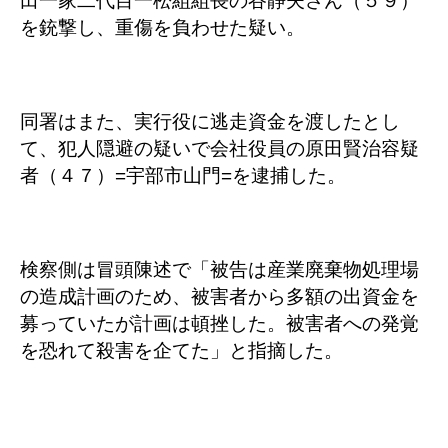
田一家二代目一松組組長の谷静夫さん（５９）
を銃撃し、重傷を負わせた疑い。
同署はまた、実行役に逃走資金を渡したとし
て、犯人隠避の疑いで会社役員の原田賢治容疑
者（４７）=宇部市山門=を逮捕した。
検察側は冒頭陳述で「被告は産業廃棄物処理場
の造成計画のため、
被害者から多額の出資金を
募っていたが計画は頓挫した。
被害者への発覚
を恐れて殺害を企てた」と指摘した。