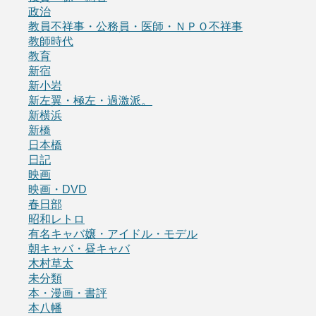
政治
教員不祥事・公務員・医師・ＮＰＯ不祥事
教師時代
教育
新宿
新小岩
新左翼・極左・過激派。
新横浜
新橋
日本橋
日記
映画
映画・DVD
春日部
昭和レトロ
有名キャバ嬢・アイドル・モデル
朝キャバ・昼キャバ
木村草太
未分類
本・漫画・書評
本八幡