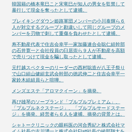
韓国籍の橋本竜巳こと宋竜巳が知人の男女を監禁して
暴行して現金を奪ったとして逮捕。
ブレイキングダウン姫路軍団メンバーの小川泰輝ら６
人が対立するグループと勘違いして同じグループのメ
ンバーを刃物で刺して重傷を負わせたとして逮捕。
寿不動産代表で住吉会幸平一家加藤連合会聡仁組幹部
の石井寛一と会社役員の臼居崇ら９人が不動産を高額
で売りつけて現金を騙し取ったとして逮捕。
元打越スペクターのリーダーの西村聡造が八王子祭り
で山口組山健組玄武会幹部の徳武伸二と住吉会幸平一
家鈴木組組員らと喧嘩。
メンズエステ「アロマクイーン」を摘発。
再び雄琴のソープランド「プルプルプレミアム」、
「プルプルネクステージ」、「プルプルサードステー
ジ」を摘発。経営者ら６人を逮捕。摘発の背景とは。
シャトークリニックの眼科医の河合秀紀と株式会社マ
イム社長の古川湧一と株式会社Flatt社長の綾部翔太を