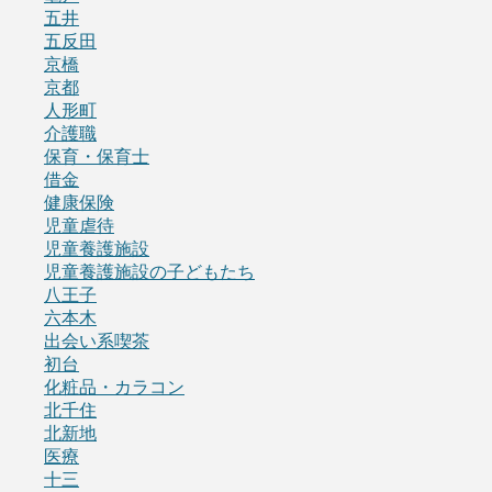
五井
五反田
京橋
京都
人形町
介護職
保育・保育士
借金
健康保険
児童虐待
児童養護施設
児童養護施設の子どもたち
八王子
六本木
出会い系喫茶
初台
化粧品・カラコン
北千住
北新地
医療
十三