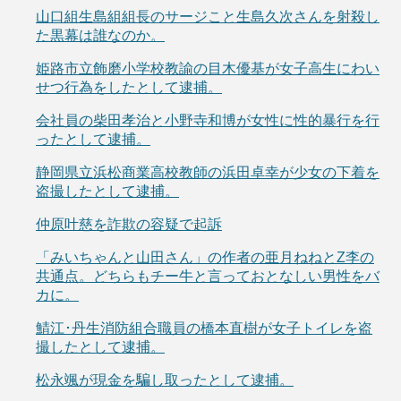
山口組生島組組長のサージこと生島久次さんを射殺し
た黒幕は誰なのか。
姫路市立飾磨小学校教諭の目木優基が女子高生にわい
せつ行為をしたとして逮捕。
会社員の柴田孝治と小野寺和博が女性に性的暴行を行
ったとして逮捕。
静岡県立浜松商業高校教師の浜田卓幸が少女の下着を
盗撮したとして逮捕。
仲原叶慈を詐欺の容疑で起訴
「みいちゃんと山田さん」の作者の亜月ねねとZ李の
共通点。どちらもチー牛と言っておとなしい男性をバ
カに。
鯖江･丹生消防組合職員の橋本直樹が女子トイレを盗
撮したとして逮捕。
松永颯が現金を騙し取ったとして逮捕。