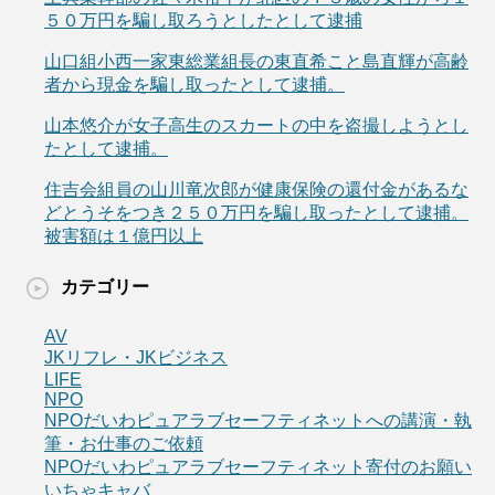
５０万円を騙し取ろうとしたとして逮捕
山口組小西一家東総業組長の東直希こと島直輝が高齢
者から現金を騙し取ったとして逮捕。
山本悠介が女子高生のスカートの中を盗撮しようとし
たとして逮捕。
住吉会組員の山川竜次郎が健康保険の還付金があるな
どとうそをつき２５０万円を騙し取ったとして逮捕。
被害額は１億円以上
カテゴリー
AV
JKリフレ・JKビジネス
LIFE
NPO
NPOだいわピュアラブセーフティネットへの講演・執
筆・お仕事のご依頼
NPOだいわピュアラブセーフティネット寄付のお願い
いちゃキャバ