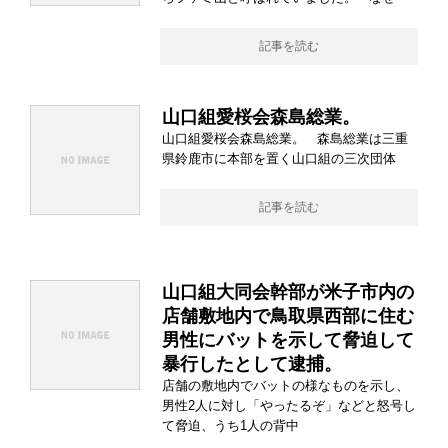
記事を読む
山口組愛桜会森島総業。
山口組愛桜会森島総業。 森島総業は三重
県鈴鹿市に本部を置く山口組の三次団体
記事を読む
山口組大同会幹部が米子市内の
店舗敷地内で鳥取県西部に住む
男性にバットを示して脅迫して
暴行したとして逮捕。
店舗の敷地内でバットの様なものを示し、
男性2人に対し「やったるぞ」などと怒号し
て脅迫、うち1人の背中