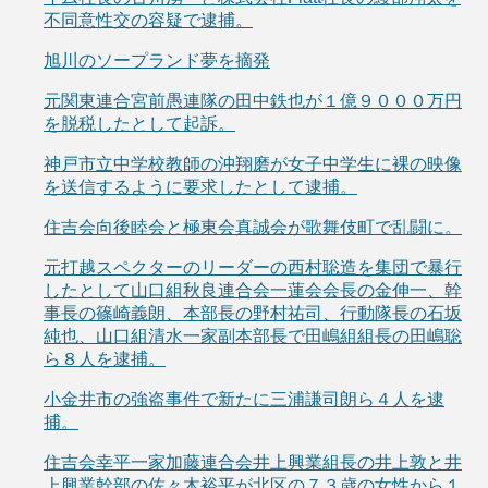
不同意性交の容疑で逮捕。
旭川のソープランド夢を摘発
元関東連合宮前愚連隊の田中鉄也が１億９０００万円
を脱税したとして起訴。
神戸市立中学校教師の沖翔磨が女子中学生に裸の映像
を送信するように要求したとして逮捕。
住吉会向後睦会と極東会真誠会が歌舞伎町で乱闘に。
元打越スペクターのリーダーの西村聡造を集団で暴行
したとして山口組秋良連合会一蓮会会長の金伸一、幹
事長の篠崎義朗、本部長の野村祐司、行動隊長の石坂
純也、山口組清水一家副本部長で田嶋組組長の田嶋聡
ら８人を逮捕。
小金井市の強盗事件で新たに三浦謙司朗ら４人を逮
捕。
住吉会幸平一家加藤連合会井上興業組長の井上敦と井
上興業幹部の佐々木裕平が北区の７３歳の女性から１