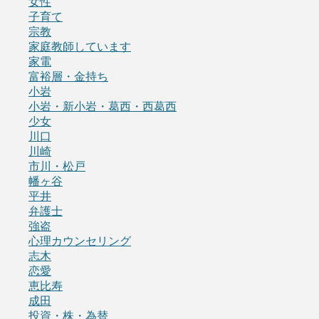
女性
子育て
宗教
家庭教師しています
家電
富裕層・金持ち
小岩
小岩・新小岩・葛西・西葛西
少女
川口
川崎
市川・松戸
幡ヶ谷
平井
弁護士
強盗
心理カウンセリング
志木
恋愛
恵比寿
成田
投資・株・為替