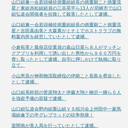
山口組兼一会若頭補佐徳重組組長の徳重願こと徳重流
星と東組赤松組組員の三谷晃平ら13人が尼崎市で山口
組弘道会関係者を拉致して殺害したとして逮捕。
山口組兼一会若頭補佐徳重組組長の徳重願こと徳重流
星と吉田真由美と大森累がミナミでホストクラブの無
料案内所を経営していたとして逮捕。
小倉拓実と風俗店従業員の嘉山日菜ら８人がマッチン
グアプリを利用して誘い出した男性から９６０万円を
脅し取ったとして逮捕。自宅に押しかけて執拗に取り
立て。
小山恵吾が伸和物流取締役の伊能こと長島を脅迫した
として逮捕。
山口組系幹部の菅原翔太と伊藤大翔と柳沢一輝ら５人
を強盗予備の容疑で逮捕。
山口組弘道会野内組栗山組ＶＳ稲川会上州田中一家馬
場組傘下の半グレブラッドの抗争勃発！
當間侑が美人局を行っていたとして逮捕。