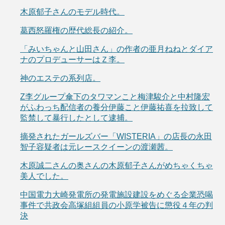
木原郁子さんのモデル時代。
葛西怒羅権の歴代総長の紹介。
「みいちゃんと山田さん」の作者の亜月ねねとダイア
ナのプロデューサーはＺ李。
神のエステの系列店。
Z李グループ傘下のタワマンこと梅津駿介と中村隆宏
がふわっち配信者の養分伊藤こと伊藤祐喜を拉致して
監禁して暴行したとして逮捕。
摘発されたガールズバー「WISTERIA」の店長の永田
智子容疑者は元レースクイーンの渡瀬茜。
木原誠二さんの奥さんの木原郁子さんがめちゃくちゃ
美人でした。
中国電力大崎発電所の発電施設建設をめぐる企業恐喝
事件で共政会高塚組組員の小原学被告に懲役４年の判
決