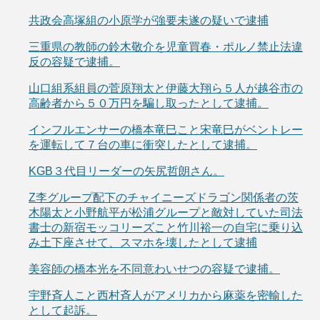
共政会高塚組の小原学が強要未遂の疑いで逮捕
三重県の教師の鈴木敬介を児童買春・ポルノ禁止法違
反の容疑で逮捕。
山口組系組員の菅原翔太と伊藤大翔ら５人が越谷市の
高齢者から５０万円を騙し取ったとして逮捕。
インフルエンサーの橋本竜巳こと宋竜巳がベントレー
を運転して７台の車に衝突したとして逮捕。
KGB３代目リーダーの矢尻哲朗さん。
Z李グループ配下のチャイニーズドラゴン関係者の茨
木陽太と小野航平が松浦グループと敵対していた司法
書士の新宿モッコリーズこと竹川裕一の自宅に乗り込
み土下座させて、スマホを壊したとして逮捕
美容師の橋本光を不同意わいせつの容疑で逮捕。
宇野斉人こと西村斉人がアメリカから麻薬を密輸した
として起訴。