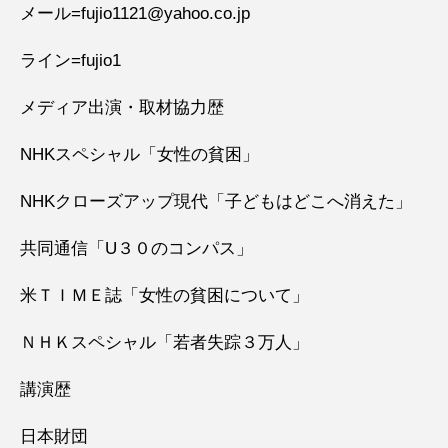
メール=fujio1121@yahoo.co.jp
ライン=fujio1
メディア出演・取材協力歴
NHKスペシャル「女性の貧困」
NHKクローズアップ現代「子どもはどこへ消えた」
共同通信「U３０のコンパス」
米ＴＩＭＥ誌「女性の貧困について」
ＮＨＫスペシャル「若者失踪３万人」
講演歴
日本財団