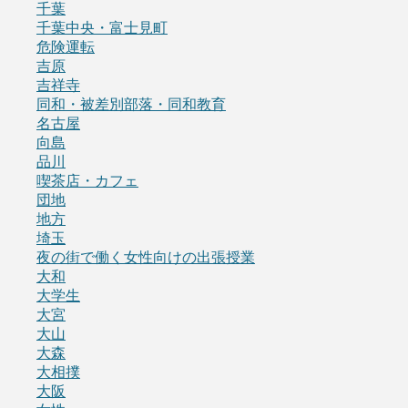
千葉
千葉中央・富士見町
危険運転
吉原
吉祥寺
同和・被差別部落・同和教育
名古屋
向島
品川
喫茶店・カフェ
団地
地方
埼玉
夜の街で働く女性向けの出張授業
大和
大学生
大宮
大山
大森
大相撲
大阪