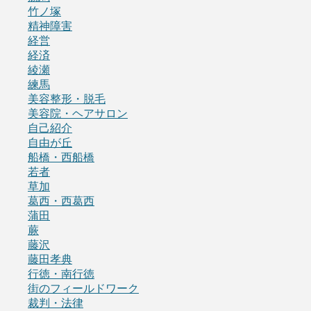
竹ノ塚
精神障害
経営
経済
綾瀬
練馬
美容整形・脱毛
美容院・ヘアサロン
自己紹介
自由が丘
船橋・西船橋
若者
草加
葛西・西葛西
蒲田
蕨
藤沢
藤田孝典
行徳・南行徳
街のフィールドワーク
裁判・法律