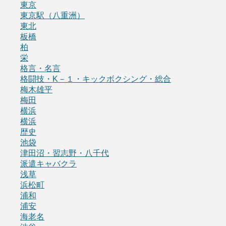
東京
東京駅（八重洲）
東北
板橋
柏
栄
格言・名言
格闘技・K－１・キックボクシング・総合
梅木雄平
梅田
横浜
横浜
歴史
池袋
津田沼・習志野・八千代
派遣キャバクラ
浅草
浜松町
浦和
浦安
海老名