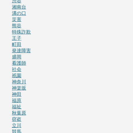
渋谷
湘南台
溝の口
災害
熊谷
特殊詐欺
王子
町田
発達障害
盛岡
看護師
社会
祇園
神奈川
神楽坂
神田
福原
福祉
秋葉原
窃盗
立川
競馬