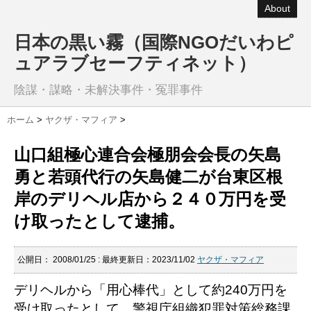
About
日本の黒い霧（国際NGOだいわピ
ュアラブセーフティネット）
陰謀・謀略・未解決事件・冤罪事件
ホーム
>
ヤクザ・マフィア
>
山口組極心連合会極朋会会長の矢島
勇と若頭代行の矢島健二が台東区根
岸のデリヘル店から２４０万円を受
け取ったとして逮捕。
公開日：
2008/01/25
: 最終更新日：2023/11/02
ヤクザ・マフィア
デリヘルから「用心棒代」として約240万円を
受け取ったとして、警視庁組織犯罪対策総務課