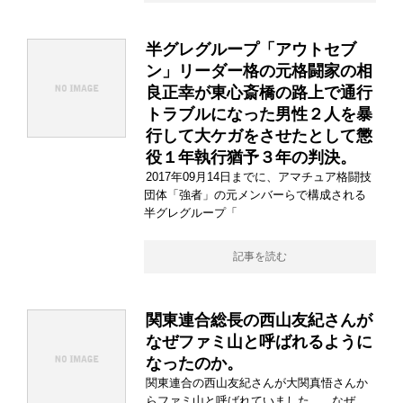
半グレグループ「アウトセブ
ン」リーダー格の元格闘家の相
良正幸が東心斎橋の路上で通行
トラブルになった男性２人を暴
行して大ケガをさせたとして懲
役１年執行猶予３年の判決。
2017年09月14日までに、アマチュア格闘技
団体「強者」の元メンバーらで構成される
半グレグループ「
記事を読む
関東連合総長の西山友紀さんが
なぜファミ山と呼ばれるように
なったのか。
関東連合の西山友紀さんが大関真悟さんか
らファミ山と呼ばれていました。 なぜ