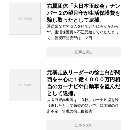
右翼団体「大日本玉政会」ナン
バー２の望月守が生活保護費を
騙し取ったとして逮捕。
運送業などで収入を得ていたにもかかわら
ず、生活保護費を不正受給していたたとし
て、警視庁公安部は１２日
記事を読む
元暴走族リーダーの徐士白が関
西を中心に１億４０００万円相
当のカーナビや自動車を盗んだ
として逮捕。
大阪府警高槻署は１０日、カーナビ盗を繰
り返したとして窃盗の疑いで、韓国籍の住
所不定、無職の徐士白被告
記事を読む