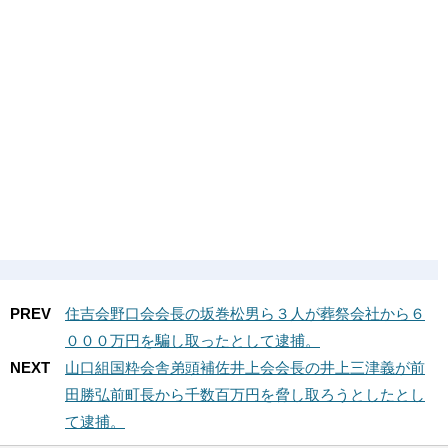
PREV
住吉会野口会会長の坂巻松男ら３人が葬祭会社から６
０００万円を騙し取ったとして逮捕。
NEXT
山口組国粋会舎弟頭補佐井上会会長の井上三津義が前
田勝弘前町長から千数百万円を脅し取ろうとしたとし
て逮捕。