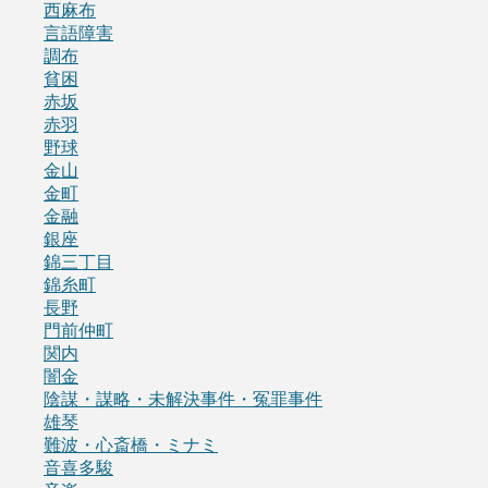
西麻布
言語障害
調布
貧困
赤坂
赤羽
野球
金山
金町
金融
銀座
錦三丁目
錦糸町
長野
門前仲町
関内
闇金
陰謀・謀略・未解決事件・冤罪事件
雄琴
難波・心斎橋・ミナミ
音喜多駿