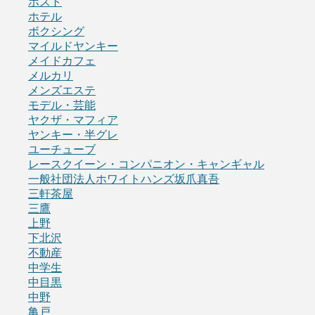
ホスト
ホテル
ボクシング
マイルドヤンキー
メイドカフェ
メルカリ
メンズエステ
モデル・芸能
ヤクザ・マフィア
ヤンキー・半グレ
ユーチューブ
レースクイーン・コンパニオン・キャンギャル
一般社団法人ホワイトハンズ坂爪真吾
三軒茶屋
三鷹
上野
下北沢
不動産
中学生
中目黒
中野
亀戸