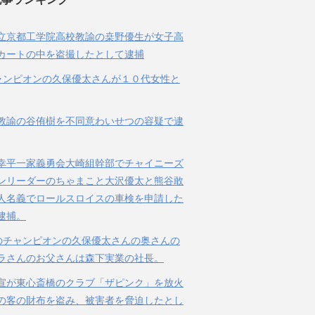
立京都工学院高校教諭の桒野優生が女子高
カートの中を盗撮したとして逮捕
ャンピオンの久保優太さんが１０代女性と
教諭の谷侑樹を不同意わいせつの容疑で逮
幸平一家義勇会大崎組幹部でチャイニーズ
ンリーダーのちゃまこと大沢優太と熊谷敢
人名義でロールスロイスの車検を申請した
逮捕。
のチャンピオンの久保優太さんの奥さんの
ラさんのお父さんは森下実業の社長。
宣が東心斎橋のクラブ「ザピンク」を放火
の客の財布を盗み、被害者を脅迫したとし