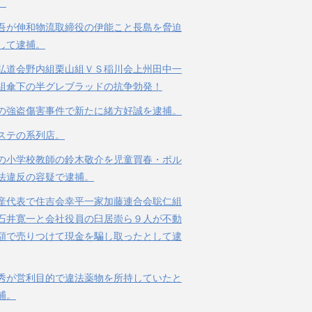
。
吾が伸和物流取締役の伊能こと長島を脅迫
して逮捕。
弘道会野内組栗山組ＶＳ稲川会上州田中一
組傘下の半グレブラッドの抗争勃発！
の強盗傷害事件で新たに緒方好誠を逮捕。
ステの系列店。
の小学校教師の鈴木敬介を児童買春・ポル
法違反の容疑で逮捕。
産代表で住吉会幸平一家加藤連合会聡仁組
石井寛一と会社役員の臼居崇ら９人が不動
額で売りつけて現金を騙し取ったとして逮
秀が営利目的で違法薬物を所持していたと
捕。