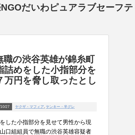
NGOだいわピュアラブセーフテ
無職の渋谷英雄が錦糸町
指詰めをした小指部分を
７万円を脅し取ったとし
10/27
ヤクザ・マフィア
,
ヤンキー・半グレ
をした小指部分を見せて男性から現
山口組組員で無職の渋谷英雄容疑者