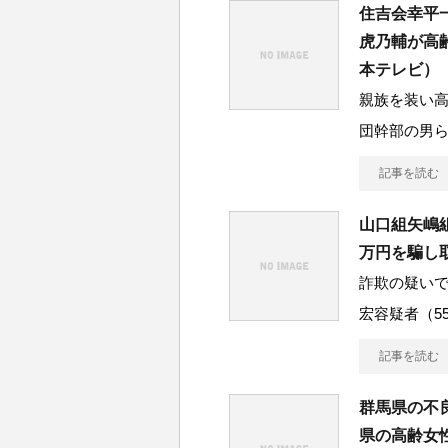
住吉会幸平
虎乃輔が高
本テレビ）
親族を装い
団幹部の男ら
記事を読む
山口組矢嶋
万円を騙し
詐欺の疑い
宏容疑者（5
記事を読む
群馬県の不
県の高齢女