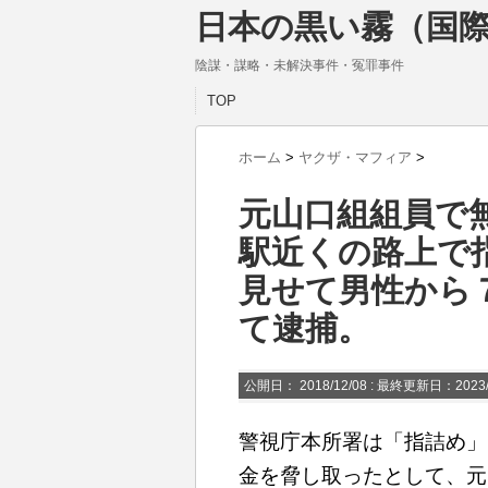
日本の黒い霧（国際
陰謀・謀略・未解決事件・冤罪事件
TOP
ホーム
>
ヤクザ・マフィア
>
元山口組組員で
駅近くの路上で
見せて男性から
て逮捕。
公開日：
2018/12/08
: 最終更新日：2023/
警視庁本所署は「指詰め」
金を脅し取ったとして、元