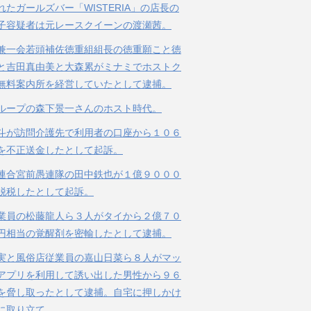
れたガールズバー「WISTERIA」の店長の
子容疑者は元レースクイーンの渡瀬茜。
兼一会若頭補佐徳重組組長の徳重願こと徳
と吉田真由美と大森累がミナミでホストク
無料案内所を経営していたとして逮捕。
ループの森下景一さんのホスト時代。
斗が訪問介護先で利用者の口座から１０６
を不正送金したとして起訴。
連合宮前愚連隊の田中鉄也が１億９０００
脱税したとして起訴。
業員の松藤龍人ら３人がタイから２億７０
円相当の覚醒剤を密輸したとして逮捕。
実と風俗店従業員の嘉山日菜ら８人がマッ
アプリを利用して誘い出した男性から９６
を脅し取ったとして逮捕。自宅に押しかけ
に取り立て。