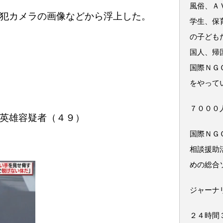
風俗、Ａ
犯カメラの画像などから浮上した。
学生、保
の子ども
国人、帰
国際ＮＧ
をやって
７０００
英雄容疑者（４９）
国際ＮＧ
相談援助
めの総合
ジャーナ
２４時間