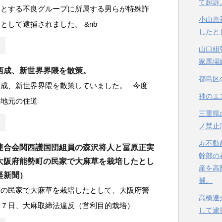
て起訴
点とする不良グループに所属する男らが特殊詐
小山恵
として逮捕されました。 &nb
したと
山口組
家馬場
西成、新世界界隈を散策。
都島区
西成、新世界界隈を散策していました。 今度
神のエ
の地元の住道
三重県
ノ禁止
寿不動
連合会関西護国団組員の森沢将人と冨原正実
幹部の
大阪府能勢町の民家で大麻草を栽培したとし
産を高
経新聞）
捕。
町の民家で大麻草を栽培したとして、大阪府警
高橋達
１７日、大麻取締法違反（営利目的栽培）
して逮