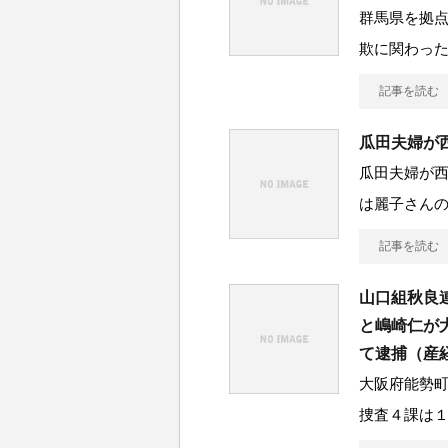
群馬県を拠
欺に関わった
記事を読む
瓜田夫婦が
瓜田夫婦が
は麗子さん
記事を読む
山口組秋良
と嶋崎仁が
て逮捕（産
大阪府能勢
捜査４課は