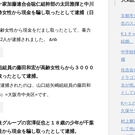
一家加藤連合会聡仁組幹部の太田雅揮と中川
齢女性から現金を騙し取ったとして逮捕（日
京都市
生のス
高齢女性から現金をだまし取ったとして、暴力
K１チ
2人が逮捕されました。 &nb
結婚。
中学校
捕
組組員の藤田和宏が高齢女性らから３０００
住吉会
取ったとして逮捕。
ドラゴ
で逮捕されたのは、山口組矢嶋組組員の藤田和
太が他
として
5）=大阪市中央区=です。
Kー１
久保サ
村上勝
良グループの宮澤征也と１８歳の少年が千葉
して他
性から現金を騙し取ったとして逮捕。