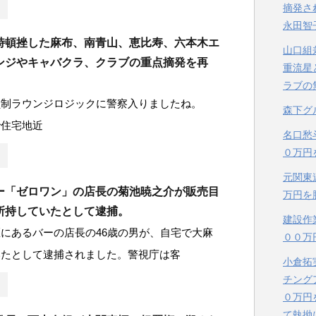
摘発さ
永田智
時頓挫した麻布、南青山、恵比寿、六本木エ
山口組
ンジやキャバクラ、クラブの重点摘発を再
重流星
ラブの
員制ラウンジロジックに警察入りましたね。
森下グ
で住宅地近
名口愁
０万円
元関東
ー「ゼロワン」の店長の菊池暁之介が販売目
万円を
所持していたとして逮捕。
建設作
にあるバーの店長の46歳の男が、自宅で大麻
００万
いたとして逮捕されました。警視庁は客
小倉拓
チング
０万円
て執拗