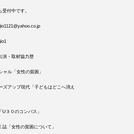
も受付中です。
o1121@yahoo.co.jp
io1
出演・取材協力歴
ペシャル「女性の貧困」
ローズアップ現代「子どもはどこへ消え
「U３０のコンパス」
Ｅ誌「女性の貧困について」