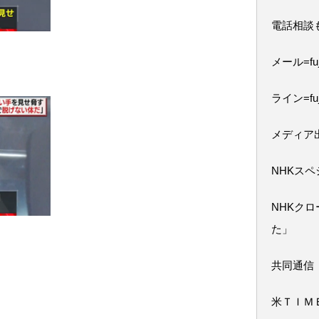
電話相談
メール=fuji
ライン=fuj
メディア
NHKス
NHKク
た」
共同通信
米ＴＩＭ