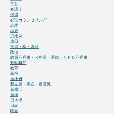
平井
弁護士
強盗
心理カウンセリング
志木
恋愛
恵比寿
成田
投資・株・為替
政治
教員不祥事・公務員・医師・ＮＰＯ不祥事
教師時代
教育
新宿
新小岩
新左翼・極左・過激派。
新横浜
新橋
日本橋
日記
映画