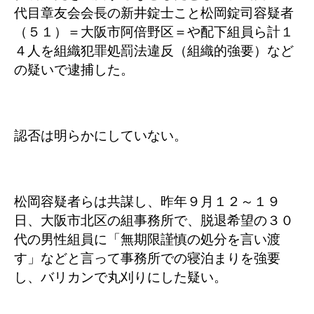
代目章友会会長の新井錠士こと松岡錠司容疑者
（５１）＝大阪市阿倍野区＝や配下組員ら計１
４人を組織犯罪処罰法違反（組織的強要）など
の疑いで逮捕した。
認否は明らかにしていない。
松岡容疑者らは共謀し、昨年９月１２～１９
日、大阪市北区の組事務所で、脱退希望の３０
代の男性組員に「無期限謹慎の処分を言い渡
す」などと言って事務所での寝泊まりを強要
し、バリカンで丸刈りにした疑い。