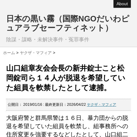
About
日本の黒い霧（国際NGOだいわピ
ュアラブセーフティネット）
陰謀・謀略・未解決事件・冤罪事件
ホーム
>
ヤクザ・マフィア
>
山口組章友会会長の新井錠士こと松
岡錠司ら１４人が脱退を希望してい
た組員を軟禁したとして逮捕。
公開日：
2019/01/16
: 最終更新日：2026/04/22
ヤクザ・マフィア
大阪府警と群馬県警は１６日、暴力団からの脱
退を希望していた組員を軟禁し、組事務所への
住所変更を強要するなどしたとして、山口組二