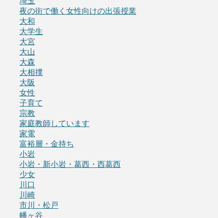
埼玉
夜の街で働く女性向けの出張授業
大和
大学生
大宮
大山
大森
大相撲
大阪
女性
子育て
宗教
家庭教師しています
家電
富裕層・金持ち
小岩
小岩・新小岩・葛西・西葛西
少女
川口
川崎
市川・松戸
幡ヶ谷