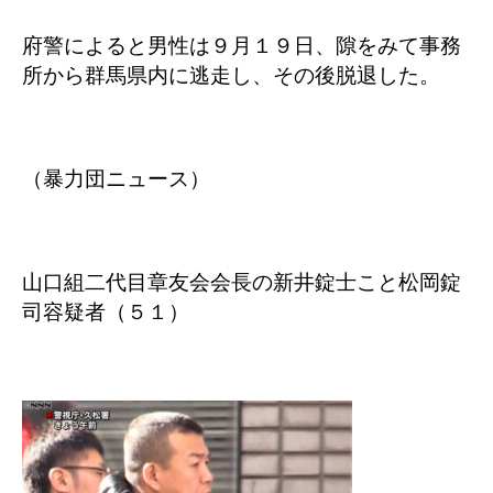
府警によると男性は９月１９日、隙をみて事務
所から群馬県内に逃走し、その後脱退した。
（暴力団ニュース）
山口組二代目章友会会長の新井錠士こと松岡錠
司容疑者（５１）