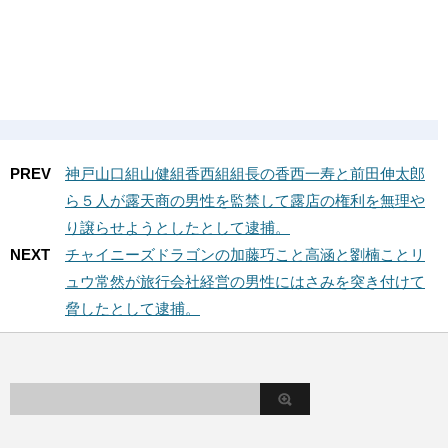
PREV
神戸山口組山健組香西組組長の香西一寿と前田伸太郎
ら５人が露天商の男性を監禁して露店の権利を無理や
り譲らせようとしたとして逮捕。
NEXT
チャイニーズドラゴンの加藤巧こと高涵と劉楠ことリ
ュウ常然が旅行会社経営の男性にはさみを突き付けて
脅したとして逮捕。