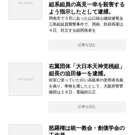
組系組員の高見一幸を殺害する
よう指示したとして逮捕。
周南市で３月にあった山口組山健組健竜会
三島組組員襲撃事件で、周南、防府両署は
４日、対立する組関係者を
記事を読む
右翼団体「大日本天神党桃組」
組長の迫田修一を逮捕。
街宣に使っていた白い高級車の使用者名義
を偽り、車検を通したとして、大阪府警警
備部は２９日、電磁的公正
記事を読む
怒羅権は統一教会・創価学会の