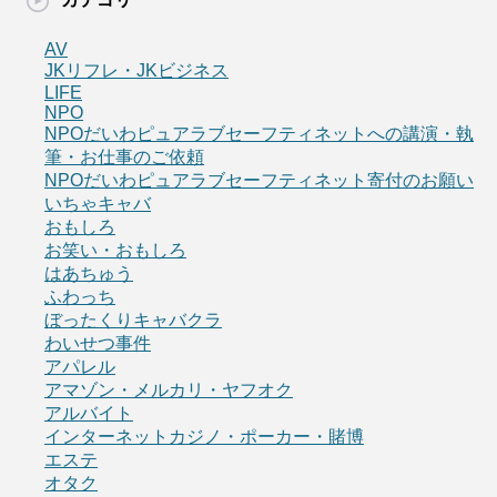
AV
JKリフレ・JKビジネス
LIFE
NPO
NPOだいわピュアラブセーフティネットへの講演・執
筆・お仕事のご依頼
NPOだいわピュアラブセーフティネット寄付のお願い
いちゃキャバ
おもしろ
お笑い・おもしろ
はあちゅう
ふわっち
ぼったくりキャバクラ
わいせつ事件
アパレル
アマゾン・メルカリ・ヤフオク
アルバイト
インターネットカジノ・ポーカー・賭博
エステ
オタク