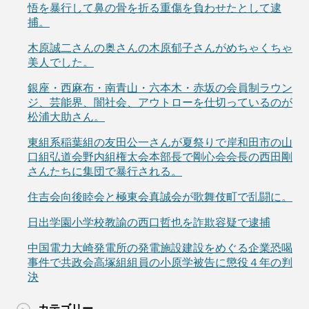
悟を暴行して鼻の骨を折る重傷を負わせたとして逮
捕。
木原誠二さんの奥さんの木原郁子さんがめちゃくちゃ
美人でした。
銀座・西麻布・南青山・六本木・赤坂の会員制ラウン
ジ、芸能界、闇社会、アウトローを仕切っているのが
松浦大助さん。
東組系稲葉組の友田公一さんが夏祭りで岸和田市の山
口組弘道会野内組権太会本部長で剛心会会長の西田剛
さんたちに集団で暴行される。
住吉会向後睦会と極東会真誠会が歌舞伎町で乱闘に。
日出学園小学校教諭の西口哲也を詐欺容疑で逮捕
中国電力大崎発電所の発電施設建設をめぐる企業恐喝
事件で共政会高塚組組員の小原学被告に懲役４年の判
決
カテゴリー