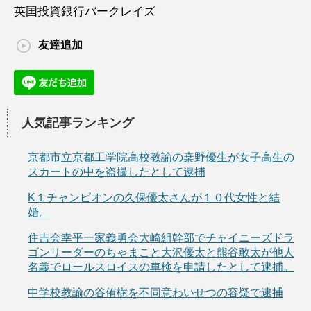
英国投資銀行バークレイズ
友達追加
人気記事ランキング
京都市立京都工学院高校教諭の桒野優生が女子高生の
スカートの中を盗撮したとして逮捕
K１チャンピオンの久保優太さんが１０代女性と結
婚。
住吉会幸平一家義勇会大崎組幹部でチャイニーズドラ
ゴンリーダーのちゃまこと大沢優太と熊谷敢太が他人
名義でロールスロイスの車検を申請したとして逮捕。
中学校教諭の谷侑樹を不同意わいせつの容疑で逮捕