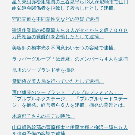
星と東組赤松組組員の三谷晃平ら13人が尼崎市で山口
組弘道会関係者を拉致して殺害したとして逮捕。
守部直道を不同意性交などの容疑で逮捕
建設作業員の松藤龍人ら３人がタイから２億７０００
万円相当の覚醒剤を密輸したとして逮捕。
美容師の橋本光を不同意わいせつの容疑で逮捕。
ラッパーグループ「舐達麻」のメンバーら４人を逮捕
旭川のソープランド夢を摘発
當間侑が美人局を行っていたとして逮捕。
再び雄琴のソープランド「プルプルプレミアム」、
「プルプルネクステージ」、「プルプルサードステー
ジ」を摘発。経営者ら６人を逮捕。摘発の背景とは。
木原郁子さんのモデル時代。
山口組系幹部の菅原翔太と伊藤大翔と柳沢一輝ら５人
を強盗予備の容疑で逮捕。