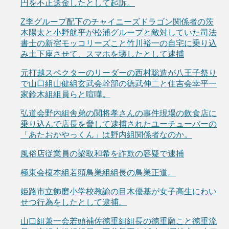
円を不正送金したとして起訴。
Z李グループ配下のチャイニーズドラゴン関係者の茨
木陽太と小野航平が松浦グループと敵対していた司法
書士の新宿モッコリーズこと竹川裕一の自宅に乗り込
み土下座させて、スマホを壊したとして逮捕
元打越スペクターのリーダーの西村聡造が八王子祭り
で山口組山健組玄武会幹部の徳武伸二と住吉会幸平一
家鈴木組組員らと喧嘩。
弘道会野内組舎弟の関将孝さんの事件現場の飲食店に
乗り込んで店長を脅して逮捕されたユーチューバーの
「あたおかやっくん」は野内組関係者なのか。
風俗店従業員の梁取和希を詐欺の容疑で逮捕
極東会榎本組若頭鳥巣組組長の鳥巣正道。
姫路市立飾磨小学校教諭の目木優基が女子高生にわい
せつ行為をしたとして逮捕。
山口組兼一会若頭補佐徳重組組長の徳重願こと徳重流