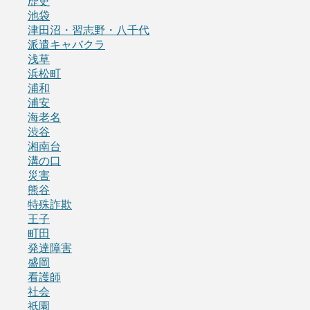
歴史
池袋
津田沼・習志野・八千代
派遣キャバクラ
浅草
浜松町
浦和
浦安
海老名
渋谷
湘南台
溝の口
災害
熊谷
特殊詐欺
王子
町田
発達障害
盛岡
看護師
社会
祇園