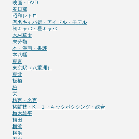
映画・DVD
春日部
昭和レトロ
有名キャバ嬢・アイドル・モデル
朝キャバ・昼キャバ
木村草太
未分類
本・漫画・書評
本八幡
東京
東京駅（八重洲）
東北
板橋
柏
栄
格言・名言
格闘技・K－１・キックボクシング・総合
梅木雄平
梅田
横浜
横浜