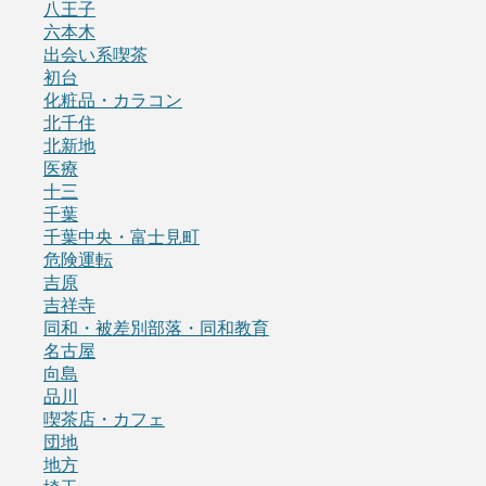
八王子
六本木
出会い系喫茶
初台
化粧品・カラコン
北千住
北新地
医療
十三
千葉
千葉中央・富士見町
危険運転
吉原
吉祥寺
同和・被差別部落・同和教育
名古屋
向島
品川
喫茶店・カフェ
団地
地方