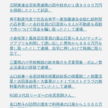
元関東連合宮前愚連隊の田中鉄也が１億９０００万円
を脱税したとして起訴。
寿不動産代表で住吉会幸平一家加藤連合会聡仁組幹部
の石井寛一と会社役員の臼居崇ら９人が不動産を高額
で売りつけて現金を騙し取ったとして逮捕。
小倉拓実と風俗店従業員の嘉山日菜ら８人がマッチン
グアプリを利用して誘い出した男性から９６０万円を
脅し取ったとして逮捕。自宅に押しかけて執拗に取り
立て。
三重県の小学校教師の鈴木敬介を児童買春・ポルノ禁
止法違反の容疑で逮捕。
山口組兼一会若頭補佐徳重組組長の徳重願こと徳重流
星と吉田真由美と大森累がミナミでホストクラブの無
料案内所を経営していたとして逮捕。
KGB３代目リーダーの矢尻哲朗さん。
名口愁斗が訪問介護先で利用者の口座から１０６０万