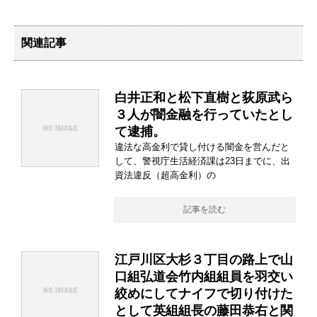
関連記事
白井正和と松下直樹と荻原武ら
３人が闇金融を行っていたとし
て逮捕。
違法な高金利で貸し付ける闇金を営んだと
して、警視庁生活経済課は23日までに、出
資法違反（超高金利）の
記事を読む
江戸川区大杉３丁目の路上で山
口組弘道会竹内組組員を羽交い
絞めにしてナイフで切り付けた
として英組組長の藤田恭右と関