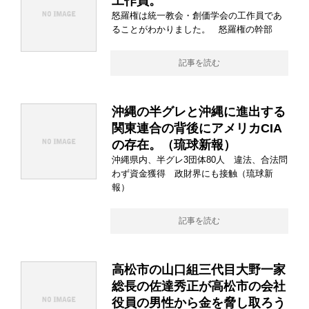
工作員。
怒羅権は統一教会・創価学会の工作員であ
ることがわかりました。 怒羅権の幹部
記事を読む
沖縄の半グレと沖縄に進出する
関東連合の背後にアメリカCIA
の存在。（琉球新報）
沖縄県内、半グレ3団体80人 違法、合法問
わず資金獲得 政財界にも接触（琉球新
報）
記事を読む
高松市の山口組三代目大野一家
総長の佐達秀正が高松市の会社
役員の男性から金を脅し取ろう