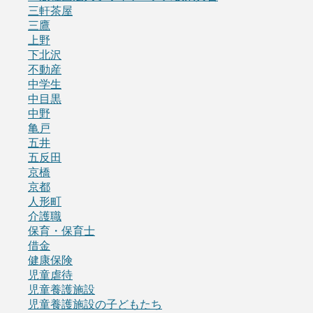
三軒茶屋
三鷹
上野
下北沢
不動産
中学生
中目黒
中野
亀戸
五井
五反田
京橋
京都
人形町
介護職
保育・保育士
借金
健康保険
児童虐待
児童養護施設
児童養護施設の子どもたち