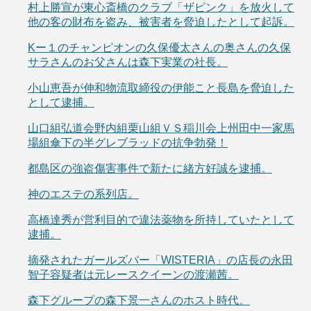
村上勝宣が東心斎橋のクラブ「ザピンク」を放火して
他の客の財布を盗み、被害者を脅迫したとして起訴。
Kー１のチャンピオンの久保優太さんの奥さんの久保
サラさんのお父さんは森下実業の社長。
小山恵吾が伸和物流取締役の伊能こと長島を脅迫した
として逮捕。
山口組弘道会野内組栗山組ＶＳ稲川会上州田中一家馬
場組傘下の半グレブラッドの抗争勃発！
都島区の強盗傷害事件で新たに緒方好誠を逮捕。
神のエステの系列店。
高橋達秀が営利目的で違法薬物を所持していたとして
逮捕。
摘発されたガールズバー「WISTERIA」の店長の永田
智子容疑者は元レースクイーンの渡瀬茜。
森下グループの森下景一さんのホスト時代。