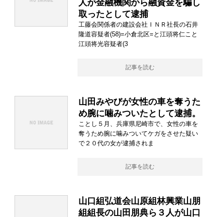
人が金融機関から融資金を騙し
取ったとして逮捕
工藤会関係者の建設会社ＩＮＲ社長の石井
隆道容疑者(58)=小倉北区=と江頭将仁こと
江頭将光容疑者(3
記事を読む
山田みやびが女性の車を奪うた
め腕に噛みついたとして逮捕。
ことし５月、兵庫県尼崎市で、女性の車を
奪うため腕に噛みついてケガをさせた疑い
で２０代の女が逮捕されま
記事を読む
山口組弘道会山原組林興業山朋
組組長の山田朋典ら３人が山口