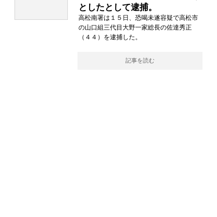
としたとして逮捕。
高松南署は１５日、恐喝未遂容疑で高松市
の山口組三代目大野一家総長の佐達秀正
（４４）を逮捕した。
記事を読む