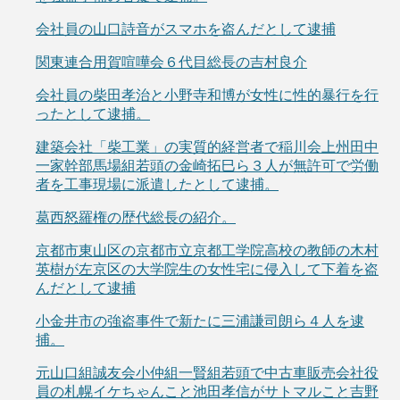
会社員の山口詩音がスマホを盗んだとして逮捕
関東連合用賀喧嘩会６代目総長の吉村良介
会社員の柴田孝治と小野寺和博が女性に性的暴行を行
ったとして逮捕。
建築会社「柴工業」の実質的経営者で稲川会上州田中
一家幹部馬場組若頭の金崎拓巳ら３人が無許可で労働
者を工事現場に派遣したとして逮捕。
葛西怒羅権の歴代総長の紹介。
京都市東山区の京都市立京都工学院高校の教師の木村
英樹が左京区の大学院生の女性宅に侵入して下着を盗
んだとして逮捕
小金井市の強盗事件で新たに三浦謙司朗ら４人を逮
捕。
元山口組誠友会小仲組一賢組若頭で中古車販売会社役
員の札幌イケちゃんこと池田孝信がサトマルこと吉野