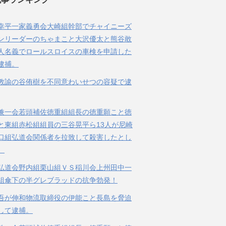
幸平一家義勇会大崎組幹部でチャイニーズ
ンリーダーのちゃまこと大沢優太と熊谷敢
人名義でロールスロイスの車検を申請した
逮捕。
教諭の谷侑樹を不同意わいせつの容疑で逮
兼一会若頭補佐徳重組組長の徳重願こと徳
と東組赤松組組員の三谷晃平ら13人が尼崎
口組弘道会関係者を拉致して殺害したとし
。
弘道会野内組栗山組ＶＳ稲川会上州田中一
組傘下の半グレブラッドの抗争勃発！
吾が伸和物流取締役の伊能こと長島を脅迫
して逮捕。