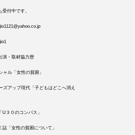
も受付中です。
o1121@yahoo.co.jp
io1
出演・取材協力歴
ペシャル「女性の貧困」
ローズアップ現代「子どもはどこへ消え
「U３０のコンパス」
Ｅ誌「女性の貧困について」