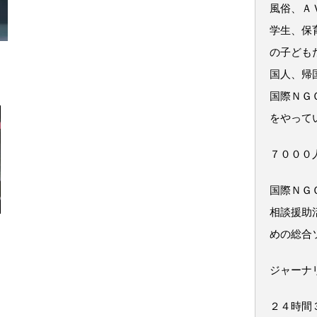
風俗、Ａ
学生、保
の子ども
国人、帰
国際ＮＧ
をやって
７０００
国際ＮＧ
相談援助
めの総合
ジャーナ
２４時間