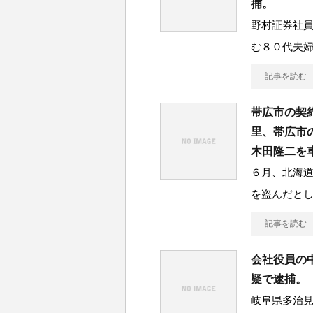
捕。
野村証券社
む８０代夫
記事を読む
帯広市の契
里、帯広市
木田隆二を
６月、北海
を盗んだと
記事を読む
会社役員の
疑で逮捕。
岐阜県多治