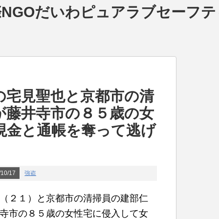
NGOだいわピュアラブセーフテ
の宅見聖也と京都市の清
が藤井寺市の８５歳の女
現金と通帳を奪って逃げ
10/17
強盗
（２１）と京都市の清掃員の建部仁
寺市の８５歳の女性宅に侵入して女