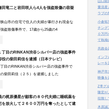
山口組
重流星
鎌田竜二と岩田咲人ら4人を強盗致傷の容疑
ラブの
小倉拓
県狭山市の住宅で住人の夫婦が暴行され現金な
チング
強盗致傷事件で、17歳から25歳の4
０万円
て執拗
共政会
丁目のRINKAN渋谷シルバー店の強盗事件
インフ
却役の柴田莉佳を逮捕（日本テレビ）
レーを
丁目のRINKAN渋谷シルバー店の強盗事件で
神戸市
役の柴田莉佳（２５）を逮捕しました
映像を
Z李グ
隆宏が
員の梶原優星が顧客の８０代夫婦に睡眠薬を
拉致し
宅を放火して２６００万円を奪ったとして逮
木原誠