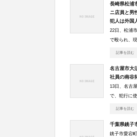
長崎県松浦
ニ店員と男
犯人は外国
22日、松浦
で殴られ、
記事を読む
名古屋市大
社員の南谷
13日、名古
で、犯行に
記事を読む
千葉県銚子
銚子市愛宕