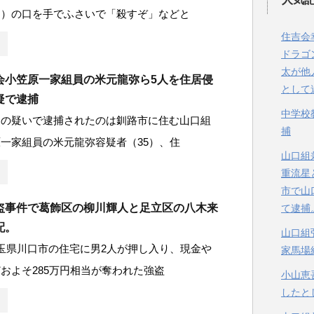
６）の口を手でふさいで「殺すぞ」などと
住吉会
ドラゴ
太が他
会小笠原一家組員の米元龍弥ら5人を住居侵
として
疑で逮捕
中学校
遂の疑いで逮捕されたのは釧路市に住む山口組
捕
一家組員の米元龍弥容疑者（35）、住
山口組
重流星
市で山
盗事件で葛飾区の柳川輝人と足立区の八木来
て逮捕
配。
山口組
玉県川口市の住宅に男2人が押し入り、現金や
家馬場
およそ285万円相当が奪われた強盗
小山恵
したと