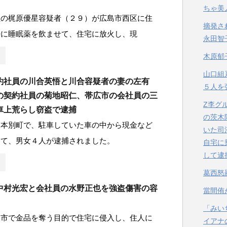
ちゃ美
員の梶原優星容疑者（２９）が広島市西区に住
摘発さ
婦に睡眠薬を飲ませて、住宅に放火し、現
永田智
木原郁
山口組
約社員の川合英悟と川合容疑者の妻の左有
５人を
の契約社員の菊地昭仁、帯広市の会社員の三
Z李グ
車上荒らし窃盗で逮捕
の茨木
道本別町で、駐車していた車の中から現金など
いた司
して、男女４人が逮捕されました。
自宅に
して逮
葛西怒
中村光宏と会社員の水野正也を強盗傷害の容
當間侑
「みい
見市で金品を奪う目的で住宅に侵入し、住人に
イアナ