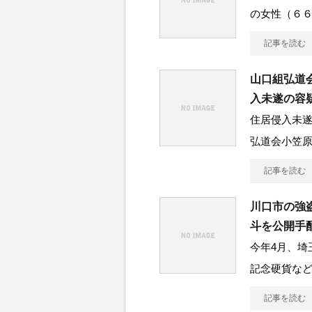
の女性（６
記事を読む
山口組弘道
入未遂の容
住居侵入未
弘道会小笠原
記事を読む
川口市の強
斗を公開手
今年4月、埼
記念硬貨など
記事を読む