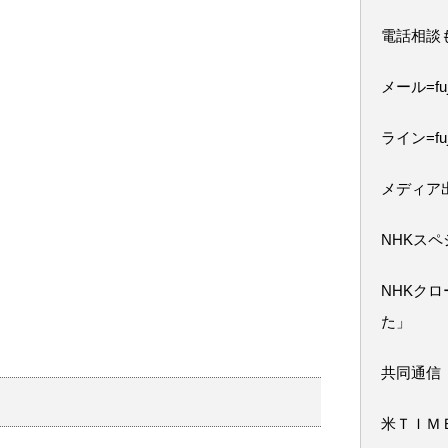
電話相談
メール=fuji
ライン=fuj
メディア
NHKス
NHKク
た」
共同通信
米ＴＩＭ