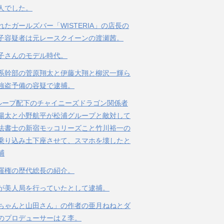
人でした。
れたガールズバー「WISTERIA」の店長の
子容疑者は元レースクイーンの渡瀬茜。
子さんのモデル時代。
系幹部の菅原翔太と伊藤大翔と柳沢一輝ら
強盗予備の容疑で逮捕。
ループ配下のチャイニーズドラゴン関係者
陽太と小野航平が松浦グループと敵対して
法書士の新宿モッコリーズこと竹川裕一の
乗り込み土下座させて、スマホを壊したと
捕
羅権の歴代総長の紹介。
が美人局を行っていたとして逮捕。
ちゃんと山田さん」の作者の亜月ねねとダ
のプロデューサーはＺ李。