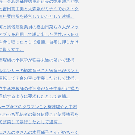
兼一会若頭補佐徳重組組長の徳重願こと徳
と吉田真由美と大森累がミナミでホストク
無料案内所を経営していたとして逮捕。
実と風俗店従業員の嘉山日菜ら８人がマッ
アプリを利用して誘い出した男性から９６
を脅し取ったとして逮捕。自宅に押しかけ
に取り立て。
高塚組の小原学が強要未遂の疑いで逮捕
ルエンサーの橋本竜巳こと宋竜巳がベント
運転して７台の車に衝突したとして逮捕。
立中学校教師の沖翔磨が女子中学生に裸の
送信するように要求したとして逮捕。
ループ傘下のタワマンこと梅津駿介と中村
ふわっち配信者の養分伊藤こと伊藤祐喜を
て監禁して暴行したとして逮捕。
二さんの奥さんの木原郁子さんがめちゃく