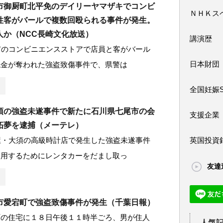
市御厨町北平免のデイリーヤマザキでコンビ
ＮＨＫス
性客がバールで複数回殴られる事件が発生。
人か（NCC長崎文化放送）
講演歴
市のコンビニエンスストアで店員と客がバール
日本財団
現金が奪われた強盗致傷事件で、県警は
全国妊娠
須の強盗未遂事件で新たに石川県七尾市の会
支援企業
拓夢を逮捕（メーテレ）
英国投資
屋・大須の高級時計店で発生した強盗未遂事件
使用するためにレンタカーをだまし取っ
友達
市愛宕町で強盗致傷事件が発生（千葉日報）
町の住宅に１８日午後１１時半ごろ、男が住人
人気