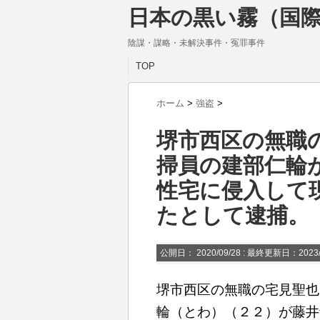
日本の黒い霧（国際
陰謀・謀略・未解決事件・冤罪事件
TOP
ホーム
>
強盗
>
堺市西区の無職
掃員の建部仁輪
性宅に侵入して
たとして逮捕。
公開日：
2020/09/28
: 最終更新日：2023/
堺市西区の無職の宅見聖也
輪（とわ）（２２）が藤井