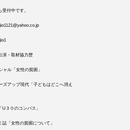
も受付中です。
o1121@yahoo.co.jp
io1
出演・取材協力歴
ペシャル「女性の貧困」
ローズアップ現代「子どもはどこへ消え
「U３０のコンパス」
Ｅ誌「女性の貧困について」