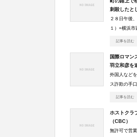
町の路上で
刺殺したと
２８日午後
１）=横浜市
記事を読む
国際ロマン
羽立和彦を
外国人など
ス詐欺の手
記事を読む
ホストクラ
（CBC）
無許可で営