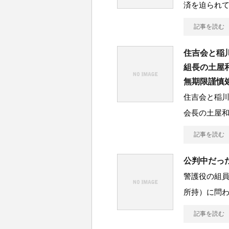
済を迫られ
記事を読む
住吉会と稲
組長の土屋
無期限謹慎
住吉会と稲
会長の土屋
記事を読む
公判中だっ
警護役の組
所持）に問
記事を読む