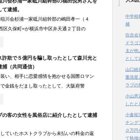
稲川会杉浦一家砥川組幹部の福田悦男さんを
して逮捕。
中学校
、稲川会杉浦一家砥川組幹部の嶋田孝一（４
捕
西区久保町=が横浜市中区弁天通２丁目の
住吉会
ドラゴ
太が他
ス詐欺で５億円を騙し取ったとして森川光と
として
逮捕（共同通信）
山口組
を装い、相手に恋愛感情を抱かせる国際ロマン
重流星
ラブの
口で金銭をだまし取ったとして、大阪府警
小山恵
したと
小倉拓
ブの客の女性を風俗店に紹介したとして逮捕
チング
０万円
業していたホストクラブから未払いの料金の返
て執拗