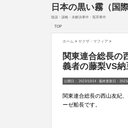
日本の黒い霧（国際
陰謀・謀略・未解決事件・冤罪事件
TOP
ホーム
>
ヤクザ・マフィア
>
関東連合総長の
義者の藤梨VS
公開日：
2023/10/14
: 最終更新日：2023/
関東連合総長の西山友紀、
ーゼ船長です。