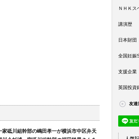
ＮＨＫス
講演歴
日本財団
全国妊娠
支援企業
英国投資
友達
一家砥川組幹部の嶋田孝一が横浜市中区弁天
人気