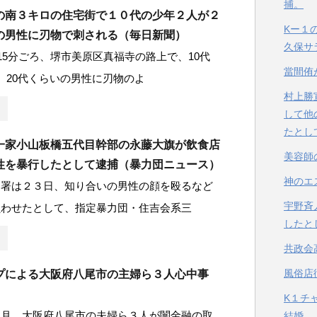
捕。
の南３キロの住宅街で１０代の少年２人が２
Kー１
の男性に刃物で刺される（毎日新聞）
久保サ
時15分ごろ、堺市美原区真福寺の路上で、10代
當間侑
、20代くらいの男性に刃物のよ
村上勝
して他
たとし
一家小山板橋五代目幹部の永藤大旗が飲食店
美容師
性を暴行したとして逮捕（暴力団ニュース）
神のエ
山署は２３日、知り合いの男性の顔を殴るなど
宇野斉
負わせたとして、指定暴力団・住吉会系三
したと
共政会
風俗店
プによる大阪府八尾市の主婦ら３人心中事
K１チ
６月、大阪府八尾市の夫婦ら３人が闇金融の取
結婚。