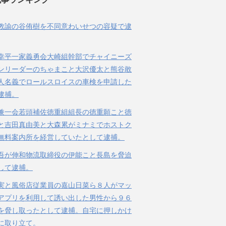
教諭の谷侑樹を不同意わいせつの容疑で逮
幸平一家義勇会大崎組幹部でチャイニーズ
ンリーダーのちゃまこと大沢優太と熊谷敢
人名義でロールスロイスの車検を申請した
逮捕。
兼一会若頭補佐徳重組組長の徳重願こと徳
と吉田真由美と大森累がミナミでホストク
無料案内所を経営していたとして逮捕。
吾が伸和物流取締役の伊能こと長島を脅迫
して逮捕。
実と風俗店従業員の嘉山日菜ら８人がマッ
アプリを利用して誘い出した男性から９６
を脅し取ったとして逮捕。自宅に押しかけ
に取り立て。