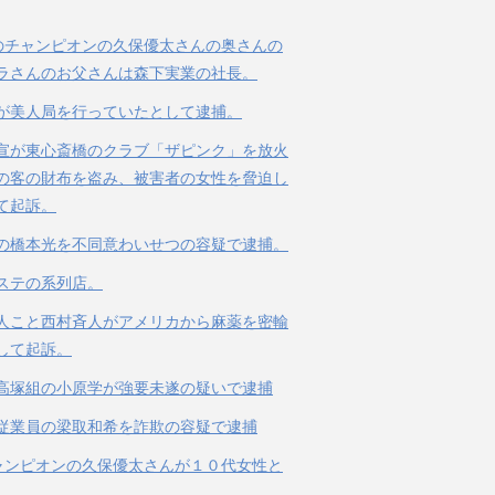
のチャンピオンの久保優太さんの奥さんの
ラさんのお父さんは森下実業の社長。
が美人局を行っていたとして逮捕。
宣が東心斎橋のクラブ「ザピンク」を放火
の客の財布を盗み、被害者の女性を脅迫し
て起訴。
の橋本光を不同意わいせつの容疑で逮捕。
ステの系列店。
人こと西村斉人がアメリカから麻薬を密輸
して起訴。
高塚組の小原学が強要未遂の疑いで逮捕
従業員の梁取和希を詐欺の容疑で逮捕
ャンピオンの久保優太さんが１０代女性と