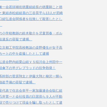
兼一会若頭補佐徳重組組長の徳重願こと徳
と東組赤松組組員の三谷晃平ら13人が尼崎
口組弘道会関係者を拉致して殺害したとし
。
の小学校教師の鈴木敬介を児童買春・ポル
法違反の容疑で逮捕。
立京都工学院高校教諭の桒野優生が女子高
カートの中を盗撮したとして逮捕
弘道会野内組栗山組ＶＳ稲川会上州田中一
組傘下の半グレブラッドの抗争勃発！
系幹部の菅原翔太と伊藤大翔と柳沢一輝ら
強盗予備の容疑で逮捕。
産代表で住吉会幸平一家加藤連合会聡仁組
石井寛一と会社役員の臼居崇ら９人が不動
額で売りつけて現金を騙し取ったとして逮