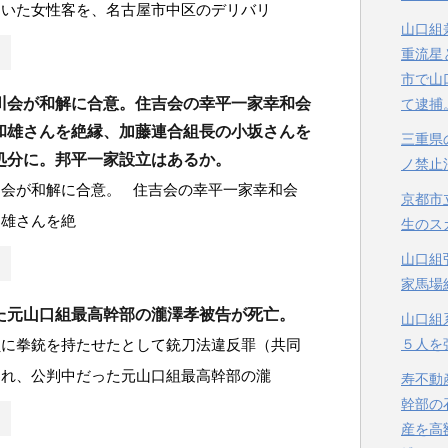
ていた女性客を、名古屋市中区のデリバリ
山口組
重流星
市で山
川会が和解に合意。住吉会の幸平一家幸和会
て逮捕
和雄さんを絶縁、加藤連合組長の小坂さんを
三重県
処分に。邦平一家設立はあるか。
ノ禁止
川会が和解に合意。 住吉会の幸平一家幸和会
京都市
和雄さんを絶
生のス
山口組
家馬場
た元山口組最高幹部の瀧澤孝被告が死亡。
山口組
員に拳銃を持たせたとして銃刀法違反罪（共同
５人を
われ、公判中だった元山口組最高幹部の瀧
寿不動
幹部の
産を高