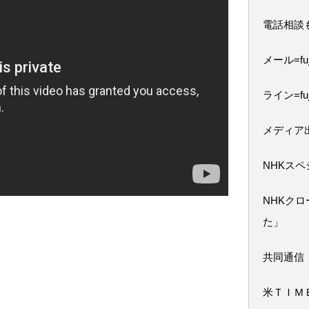
電話相談
メール=fuji
ライン=fuj
メディア
NHKス
NHKク
た」
共同通信
米ＴＩＭ