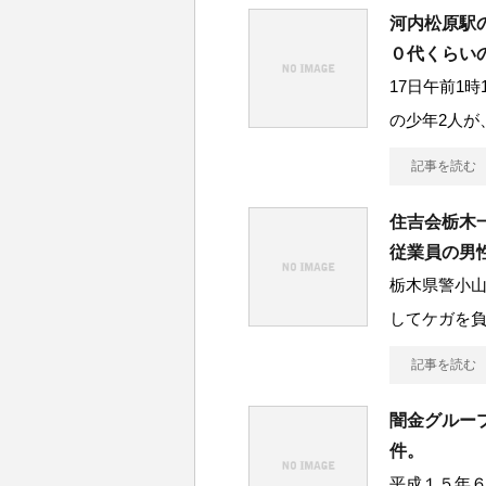
河内松原駅
０代くらい
17日午前1
の少年2人が
記事を読む
住吉会栃木
従業員の男
栃木県警小
してケガを
記事を読む
闇金グルー
件。
平成１５年