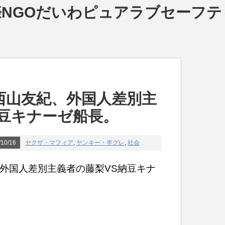
NGOだいわピュアラブセーフテ
西山友紀、外国人差別主
納豆キナーゼ船長。
10/16
ヤクザ・マフィア
,
ヤンキー・半グレ
,
社会
外国人差別主義者の藤梨VS納豆キナ