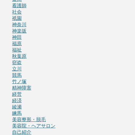
看護師
社会
祇園
神奈川
神楽坂
神田
福原
福祉
秋葉原
窃盗
立川
競馬
竹ノ塚
精神障害
経営
経済
綾瀬
練馬
美容整形・脱毛
美容院・ヘアサロン
自己紹介