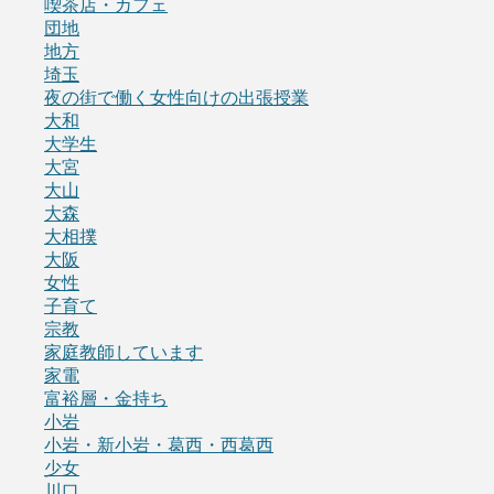
喫茶店・カフェ
団地
地方
埼玉
夜の街で働く女性向けの出張授業
大和
大学生
大宮
大山
大森
大相撲
大阪
女性
子育て
宗教
家庭教師しています
家電
富裕層・金持ち
小岩
小岩・新小岩・葛西・西葛西
少女
川口