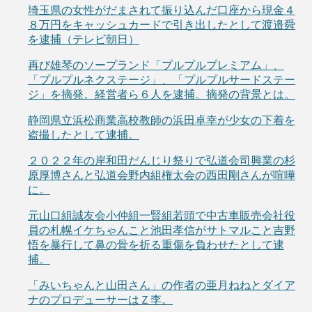
埼玉県の女性がだまされて振り込んだ口座から現金４
８万円をキャッシュカードで引き出したとして渡邉舜
を逮捕（テレビ朝日）
再び雄琴のソープランド「プルプルプレミアム」、
「プルプルネクステージ」、「プルプルサードステー
ジ」を摘発。経営者ら６人を逮捕。摘発の背景とは。
静岡県立浜松商業高校教師の浜田卓幸が少女の下着を
盗撮したとして逮捕。
２０２２年の岸和田だんじり祭りで弘道会司興業の杉
原厚博さんと弘道会野内組権太会の西田剛さんが喧嘩
に。
元山口組誠友会小仲組一賢組若頭で中古車販売会社役
員の札幌イケちゃんこと池田孝信がサトマルこと吉野
悟を暴行して鼻の骨を折る重傷を負わせたとして逮
捕。
「みいちゃんと山田さん」の作者の亜月ねねとダイア
ナのプロデューサーはＺ李。