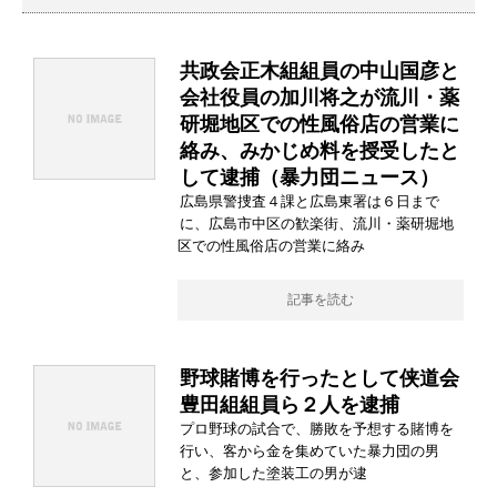
共政会正木組組員の中山国彦と
会社役員の加川将之が流川・薬
研堀地区での性風俗店の営業に
絡み、みかじめ料を授受したと
して逮捕（暴力団ニュース）
広島県警捜査４課と広島東署は６日まで
に、広島市中区の歓楽街、流川・薬研堀地
区での性風俗店の営業に絡み
記事を読む
野球賭博を行ったとして侠道会
豊田組組員ら２人を逮捕
プロ野球の試合で、勝敗を予想する賭博を
行い、客から金を集めていた暴力団の男
と、参加した塗装工の男が逮