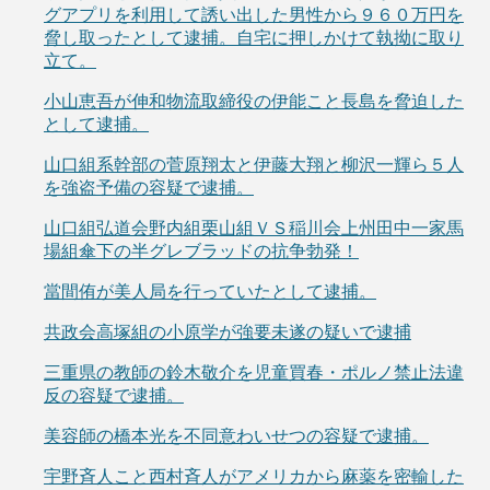
グアプリを利用して誘い出した男性から９６０万円を
脅し取ったとして逮捕。自宅に押しかけて執拗に取り
立て。
小山恵吾が伸和物流取締役の伊能こと長島を脅迫した
として逮捕。
山口組系幹部の菅原翔太と伊藤大翔と柳沢一輝ら５人
を強盗予備の容疑で逮捕。
山口組弘道会野内組栗山組ＶＳ稲川会上州田中一家馬
場組傘下の半グレブラッドの抗争勃発！
當間侑が美人局を行っていたとして逮捕。
共政会高塚組の小原学が強要未遂の疑いで逮捕
三重県の教師の鈴木敬介を児童買春・ポルノ禁止法違
反の容疑で逮捕。
美容師の橋本光を不同意わいせつの容疑で逮捕。
宇野斉人こと西村斉人がアメリカから麻薬を密輸した