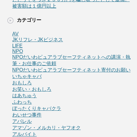
被害額は１億円以上
カテゴリー
AV
JKリフレ・JKビジネス
LIFE
NPO
NPOだいわピュアラブセーフティネットへの講演・執
筆・お仕事のご依頼
NPOだいわピュアラブセーフティネット寄付のお願い
いちゃキャバ
おもしろ
お笑い・おもしろ
はあちゅう
ふわっち
ぼったくりキャバクラ
わいせつ事件
アパレル
アマゾン・メルカリ・ヤフオク
アルバイト