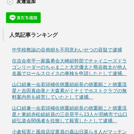
友達追加
人気記事ランキング
中学校教諭の谷侑樹を不同意わいせつの容疑で逮捕
住吉会幸平一家義勇会大崎組幹部でチャイニーズドラ
ゴンリーダーのちゃまこと大沢優太と熊谷敢太が他人
名義でロールスロイスの車検を申請したとして逮捕。
山口組兼一会若頭補佐徳重組組長の徳重願こと徳重流
星と吉田真由美と大森累がミナミでホストクラブの無
料案内所を経営していたとして逮捕。
山口組兼一会若頭補佐徳重組組長の徳重願こと徳重流
星と東組赤松組組員の三谷晃平ら13人が尼崎市で山口
組弘道会関係者を拉致して殺害したとして逮捕。
小倉拓実と風俗店従業員の嘉山日菜ら８人がマッチン