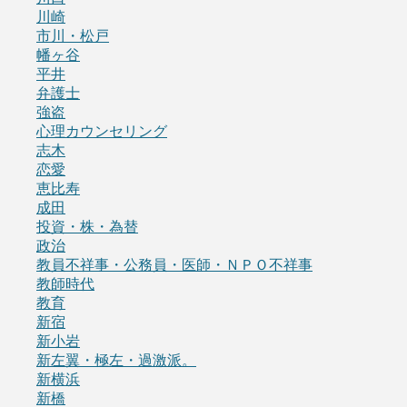
川崎
市川・松戸
幡ヶ谷
平井
弁護士
強盗
心理カウンセリング
志木
恋愛
恵比寿
成田
投資・株・為替
政治
教員不祥事・公務員・医師・ＮＰＯ不祥事
教師時代
教育
新宿
新小岩
新左翼・極左・過激派。
新横浜
新橋