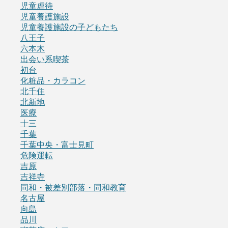
児童虐待
児童養護施設
児童養護施設の子どもたち
八王子
六本木
出会い系喫茶
初台
化粧品・カラコン
北千住
北新地
医療
十三
千葉
千葉中央・富士見町
危険運転
吉原
吉祥寺
同和・被差別部落・同和教育
名古屋
向島
品川