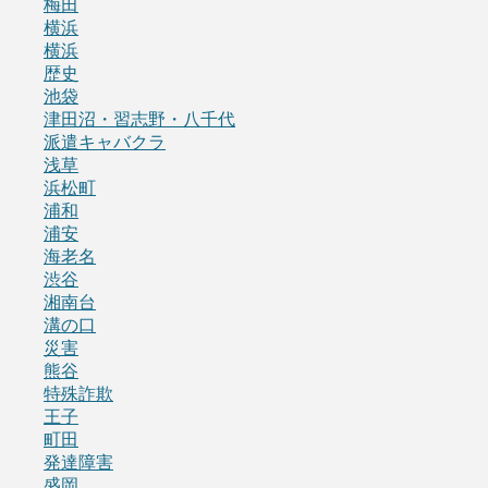
梅田
横浜
横浜
歴史
池袋
津田沼・習志野・八千代
派遣キャバクラ
浅草
浜松町
浦和
浦安
海老名
渋谷
湘南台
溝の口
災害
熊谷
特殊詐欺
王子
町田
発達障害
盛岡