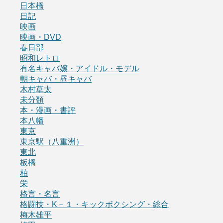
日本橋
日記
映画
映画・DVD
春日部
昭和レトロ
有名キャバ嬢・アイドル・モデル
朝キャバ・昼キャバ
木村草太
未分類
本・漫画・書評
本八幡
東京
東京駅（八重洲）
東北
板橋
柏
栄
格言・名言
格闘技・K－１・キックボクシング・総合
梅木雄平