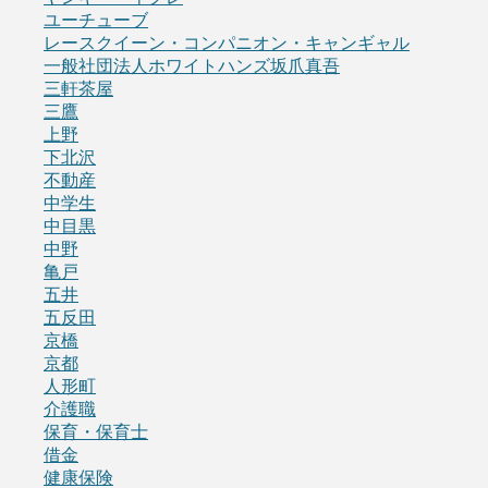
ユーチューブ
レースクイーン・コンパニオン・キャンギャル
一般社団法人ホワイトハンズ坂爪真吾
三軒茶屋
三鷹
上野
下北沢
不動産
中学生
中目黒
中野
亀戸
五井
五反田
京橋
京都
人形町
介護職
保育・保育士
借金
健康保険