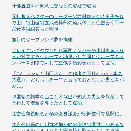
守部直道を不同意性交などの容疑で逮捕
元打越スペクターのリーダーの西村聡造が八王子祭り
で山口組山健組玄武会幹部の徳武伸二と住吉会幸平一
家鈴木組組員らと喧嘩。
旭川のソープランド夢を摘発
ブレイキングダウン姫路軍団メンバーの小川泰輝ら６
人が対立するグループと勘違いして同じグループのメ
ンバーを刃物で刺して重傷を負わせたとして逮捕。
「みいちゃんと山田さん」の作者の亜月ねねとZ李の
共通点。どちらもチー牛と言っておとなしい男性をバ
カに。
韓国籍の橋本竜巳こと宋竜巳が知人の男女を監禁して
暴行して現金を奪ったとして逮捕。
住吉会向後睦会と極東会真誠会が歌舞伎町で乱闘に。
住吉会組員の山川竜次郎が健康保険の還付金があるな
どとうそをつき２５０万円を騙し取ったとして逮捕。