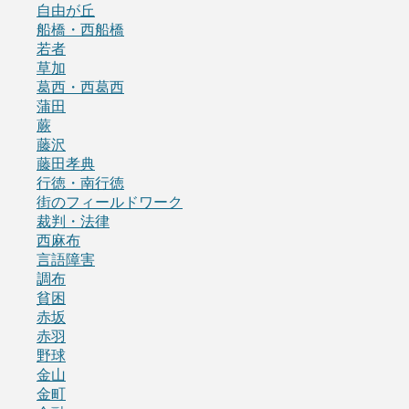
自由が丘
船橋・西船橋
若者
草加
葛西・西葛西
蒲田
蕨
藤沢
藤田孝典
行徳・南行徳
街のフィールドワーク
裁判・法律
西麻布
言語障害
調布
貧困
赤坂
赤羽
野球
金山
金町