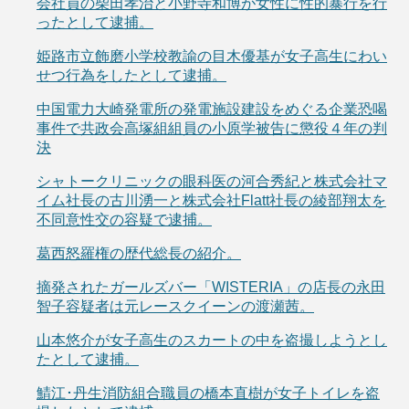
会社員の柴田孝治と小野寺和博が女性に性的暴行を行
ったとして逮捕。
姫路市立飾磨小学校教諭の目木優基が女子高生にわい
せつ行為をしたとして逮捕。
中国電力大崎発電所の発電施設建設をめぐる企業恐喝
事件で共政会高塚組組員の小原学被告に懲役４年の判
決
シャトークリニックの眼科医の河合秀紀と株式会社マ
イム社長の古川湧一と株式会社Flatt社長の綾部翔太を
不同意性交の容疑で逮捕。
葛西怒羅権の歴代総長の紹介。
摘発されたガールズバー「WISTERIA」の店長の永田
智子容疑者は元レースクイーンの渡瀬茜。
山本悠介が女子高生のスカートの中を盗撮しようとし
たとして逮捕。
鯖江･丹生消防組合職員の橋本直樹が女子トイレを盗