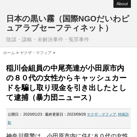
About
日本の黒い霧（国際NGOだいわピ
ュアラブセーフティネット）
陰謀・謀略・未解決事件・冤罪事件
ホーム
>
ヤクザ・マフィア
>
稲川会組員の中尾亮達が小田原市内
の８０代の女性からキャッシュカー
ドを騙し取り現金を引き出したとし
て逮捕（暴力団ニュース）
公開日：
2020/01/23
: 最終更新日：2023/09/28
ヤクザ・マフィア
,
特殊詐
欺
神奈川県警は、小田原市内に住む８０代の女性