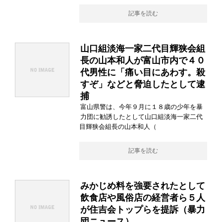
記事を読む
山口組淡海一家二代目輝狭会組
長の山本和人が富山市内で４０
代男性に「痛い目にあわす。殺
すぞ」などと脅迫したとして逮
捕
富山県警は、今年９月に１８歳の少年を暴
力団に勧誘したとして山口組淡海一家二代
目輝狭会組長の山本和人（
記事を読む
みかじめ料を強要されたとして
飲食店や風俗店の経営者ら５人
が住吉会トップらを提訴（暴力
団ニュース）