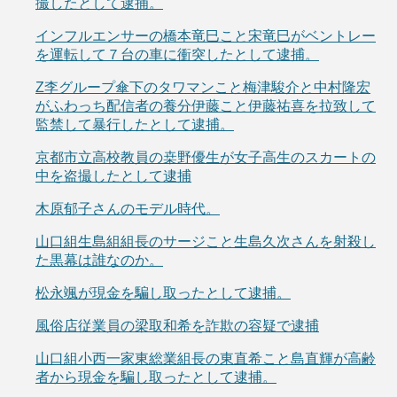
撮したとして逮捕。
インフルエンサーの橋本竜巳こと宋竜巳がベントレー
を運転して７台の車に衝突したとして逮捕。
Z李グループ傘下のタワマンこと梅津駿介と中村隆宏
がふわっち配信者の養分伊藤こと伊藤祐喜を拉致して
監禁して暴行したとして逮捕。
京都市立高校教員の桒野優生が女子高生のスカートの
中を盗撮したとして逮捕
木原郁子さんのモデル時代。
山口組生島組組長のサージこと生島久次さんを射殺し
た黒幕は誰なのか。
松永颯が現金を騙し取ったとして逮捕。
風俗店従業員の梁取和希を詐欺の容疑で逮捕
山口組小西一家東総業組長の東直希こと島直輝が高齢
者から現金を騙し取ったとして逮捕。