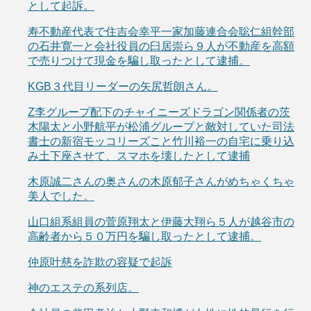
として起訴。
寿不動産代表で住吉会幸平一家加藤連合会聡仁組幹部
の石井寛一と会社役員の臼居崇ら９人が不動産を高額
で売りつけて現金を騙し取ったとして逮捕。
KGB３代目リーダーの矢尻哲朗さん。
Z李グループ配下のチャイニーズドラゴン関係者の茨
木陽太と小野航平が松浦グループと敵対していた司法
書士の新宿モッコリーズこと竹川裕一の自宅に乗り込
み土下座させて、スマホを壊したとして逮捕
木原誠二さんの奥さんの木原郁子さんがめちゃくちゃ
美人でした。
山口組系組員の菅原翔太と伊藤大翔ら５人が越谷市の
高齢者から５０万円を騙し取ったとして逮捕。
仲原叶慈を詐欺の容疑で起訴
神のエステの系列店。