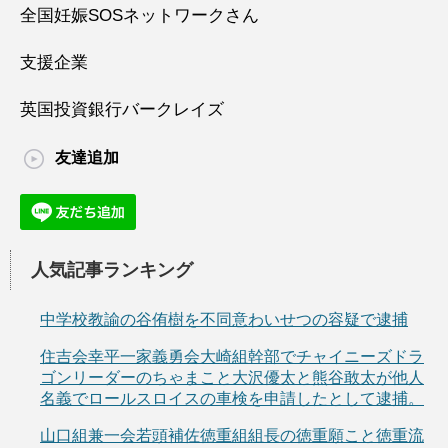
全国妊娠SOSネットワークさん
支援企業
英国投資銀行バークレイズ
友達追加
人気記事ランキング
中学校教諭の谷侑樹を不同意わいせつの容疑で逮捕
住吉会幸平一家義勇会大崎組幹部でチャイニーズドラ
ゴンリーダーのちゃまこと大沢優太と熊谷敢太が他人
名義でロールスロイスの車検を申請したとして逮捕。
山口組兼一会若頭補佐徳重組組長の徳重願こと徳重流