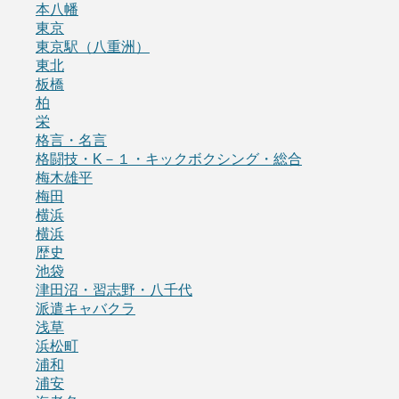
本八幡
東京
東京駅（八重洲）
東北
板橋
柏
栄
格言・名言
格闘技・K－１・キックボクシング・総合
梅木雄平
梅田
横浜
横浜
歴史
池袋
津田沼・習志野・八千代
派遣キャバクラ
浅草
浜松町
浦和
浦安