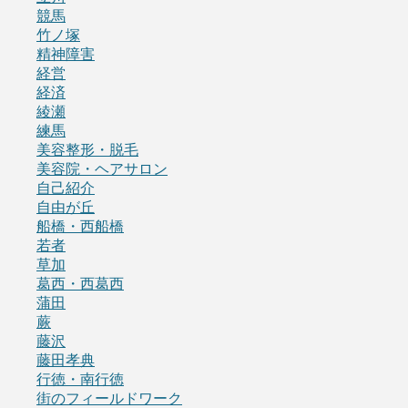
競馬
竹ノ塚
精神障害
経営
経済
綾瀬
練馬
美容整形・脱毛
美容院・ヘアサロン
自己紹介
自由が丘
船橋・西船橋
若者
草加
葛西・西葛西
蒲田
蕨
藤沢
藤田孝典
行徳・南行徳
街のフィールドワーク