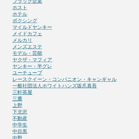
ブラック企業
ホスト
ホテル
ボクシング
マイルドヤンキー
メイドカフェ
メルカリ
メンズエステ
モデル・芸能
ヤクザ・マフィア
ヤンキー・半グレ
ユーチューブ
レースクイーン・コンパニオン・キャンギャル
一般社団法人ホワイトハンズ坂爪真吾
三軒茶屋
三鷹
上野
下北沢
不動産
中学生
中目黒
中野