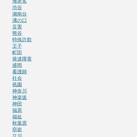
海老名
渋谷
湘南台
溝の口
災害
熊谷
特殊詐欺
王子
町田
発達障害
盛岡
看護師
社会
祇園
神奈川
神楽坂
神田
福原
福祉
秋葉原
窃盗
立川