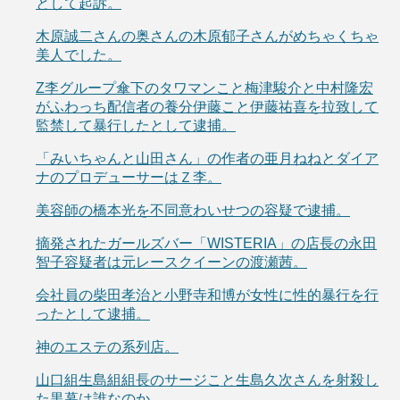
として起訴。
木原誠二さんの奥さんの木原郁子さんがめちゃくちゃ
美人でした。
Z李グループ傘下のタワマンこと梅津駿介と中村隆宏
がふわっち配信者の養分伊藤こと伊藤祐喜を拉致して
監禁して暴行したとして逮捕。
「みいちゃんと山田さん」の作者の亜月ねねとダイア
ナのプロデューサーはＺ李。
美容師の橋本光を不同意わいせつの容疑で逮捕。
摘発されたガールズバー「WISTERIA」の店長の永田
智子容疑者は元レースクイーンの渡瀬茜。
会社員の柴田孝治と小野寺和博が女性に性的暴行を行
ったとして逮捕。
神のエステの系列店。
山口組生島組組長のサージこと生島久次さんを射殺し
た黒幕は誰なのか。