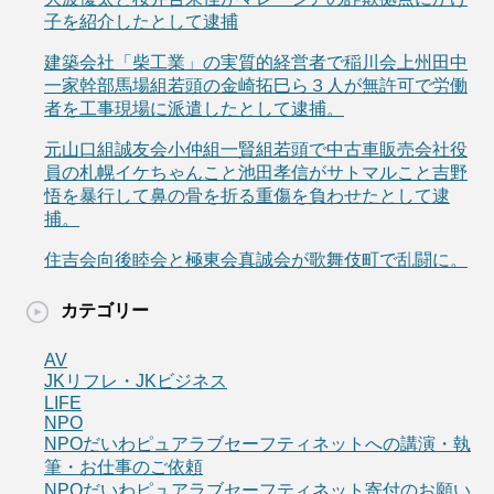
子を紹介したとして逮捕
建築会社「柴工業」の実質的経営者で稲川会上州田中
一家幹部馬場組若頭の金崎拓巳ら３人が無許可で労働
者を工事現場に派遣したとして逮捕。
元山口組誠友会小仲組一賢組若頭で中古車販売会社役
員の札幌イケちゃんこと池田孝信がサトマルこと吉野
悟を暴行して鼻の骨を折る重傷を負わせたとして逮
捕。
住吉会向後睦会と極東会真誠会が歌舞伎町で乱闘に。
カテゴリー
AV
JKリフレ・JKビジネス
LIFE
NPO
NPOだいわピュアラブセーフティネットへの講演・執
筆・お仕事のご依頼
NPOだいわピュアラブセーフティネット寄付のお願い