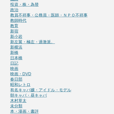
投資・株・為替
政治
教員不祥事・公務員・医師・ＮＰＯ不祥事
教師時代
教育
新宿
新小岩
新左翼・極左・過激派。
新横浜
新橋
日本橋
日記
映画
映画・DVD
春日部
昭和レトロ
有名キャバ嬢・アイドル・モデル
朝キャバ・昼キャバ
木村草太
未分類
本・漫画・書評