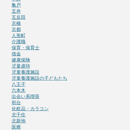
亀戸
五井
五反田
京橋
京都
人形町
介護職
保育・保育士
借金
健康保険
児童虐待
児童養護施設
児童養護施設の子どもたち
八王子
六本木
出会い系喫茶
初台
化粧品・カラコン
北千住
北新地
医療