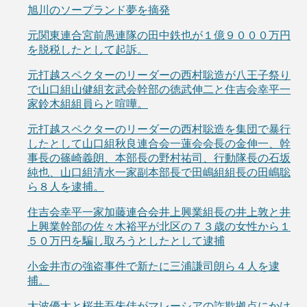
旭川のソープランド夢を摘発
元関東連合宮前愚連隊の田中鉄也が１億９０００万円
を脱税したとして起訴。
元打越スペクターのリーダーの西村聡造が八王子祭り
で山口組山健組玄武会幹部の徳武伸二と住吉会幸平一
家鈴木組組員らと喧嘩。
元打越スペクターのリーダーの西村聡造を集団で暴行
したとして山口組秋良連合会一蓮会会長の金伸一、幹
事長の篠崎義朗、本部長の野村祐司、行動隊長の石坂
純也、山口組清水一家副本部長で田嶋組組長の田嶋聡
ら８人を逮捕。
住吉会幸平一家加藤連合会井上興業組長の井上敦と井
上興業幹部の佐々木裕平が北区の７３歳の女性から１
５０万円を騙し取ろうとしたとして逮捕
小金井市の強盗事件で新たに三浦謙司朗ら４人を逮
捕。
大波優太と桜井吾朱佳がマレーシアの詐欺拠点にかけ