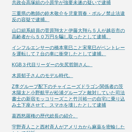
共政会高塚組の小原学が強要未遂の疑いで逮捕
三重県の教師の鈴木敬介を児童買春・ポルノ禁止法違
反の容疑で逮捕。
山口組系組員の菅原翔太と伊藤大翔ら５人が越谷市の
高齢者から５０万円を騙し取ったとして逮捕。
インフルエンサーの橋本竜巳こと宋竜巳がベントレー
を運転して７台の車に衝突したとして逮捕。
KGB３代目リーダーの矢尻哲朗さん。
木原郁子さんのモデル時代。
Z李グループ配下のチャイニーズドラゴン関係者の茨
木陽太と小野航平が松浦グループと敵対していた司法
書士の新宿モッコリーズこと竹川裕一の自宅に乗り込
み土下座させて、スマホを壊したとして逮捕
葛西怒羅権の歴代総長の紹介。
宇野斉人こと西村斉人がアメリカから麻薬を密輸した