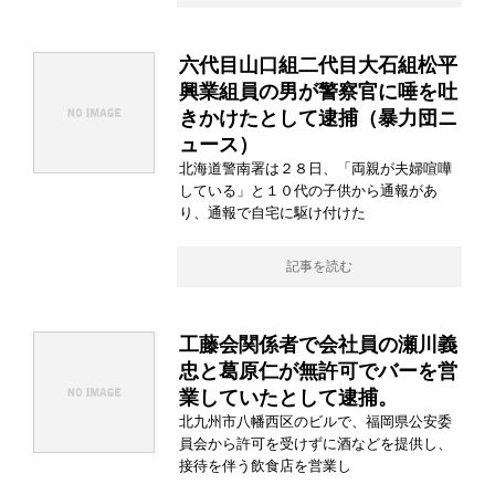
六代目山口組二代目大石組松平
興業組員の男が警察官に唾を吐
きかけたとして逮捕（暴力団ニ
ュース）
北海道警南署は２８日、「両親が夫婦喧嘩
している」と１０代の子供から通報があ
り、通報で自宅に駆け付けた
記事を読む
工藤会関係者で会社員の瀬川義
忠と葛原仁が無許可でバーを営
業していたとして逮捕。
北九州市八幡西区のビルで、福岡県公安委
員会から許可を受けずに酒などを提供し、
接待を伴う飲食店を営業し