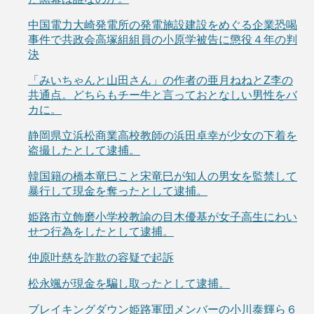
中国電力大崎発電所の発電施設建設をめぐる企業恐喝
事件で共政会高塚組組員の小原学被告に懲役４年の判
決
「みいちゃんと山田さん」の作者の亜月ねねとZ李の
共通点。どちらもチー牛と言っておとなしい男性をバ
カに。
静岡県立浜松商業高校教師の浜田卓幸が少女の下着を
盗撮したとして逮捕。
韓国籍の橋本竜巳こと宋竜巳が知人の男女を監禁して
暴行して現金を奪ったとして逮捕。
姫路市立飾磨小学校教諭の目木優基が女子高生にわい
せつ行為をしたとして逮捕。
仲原叶慈を詐欺の容疑で起訴
松永颯が現金を騙し取ったとして逮捕。
ブレイキングダウン姫路軍団メンバーの小川泰輝ら６