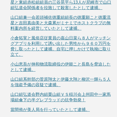
星と東組赤松組組員の三谷晃平ら13人が尼崎市で山口
組弘道会関係者を拉致して殺害したとして逮捕。
山口組兼一会若頭補佐徳重組組長の徳重願こと徳重流
星と吉田真由美と大森累がミナミでホストクラブの無
料案内所を経営していたとして逮捕。
小倉拓実と風俗店従業員の嘉山日菜ら８人がマッチン
グアプリを利用して誘い出した男性から９６０万円を
脅し取ったとして逮捕。自宅に押しかけて執拗に取り
立て。
小山恵吾が伸和物流取締役の伊能こと長島を脅迫した
として逮捕。
山口組系幹部の菅原翔太と伊藤大翔と柳沢一輝ら５人
を強盗予備の容疑で逮捕。
山口組弘道会野内組栗山組ＶＳ稲川会上州田中一家馬
場組傘下の半グレブラッドの抗争勃発！
當間侑が美人局を行っていたとして逮捕。