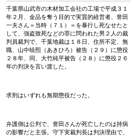
千葉県山武市の木材加工会社の工場で平成３１
年２月、金品を奪う目的で実質的経営者、誉田
一夫さん＝当時（７１）＝を暴行し死なせたと
して、強盗致死などの罪に問われた男２人の裁
判員裁判で、千葉地裁は１８日、住所不定、無
職、山中暁熙（あきひろ）被告（２９）に懲役
２８年、同、大竹純平被告（２８）に懲役２６
年の判決を言い渡した。
求刑はいずれも無期懲役だった。
弁護側は公判で、誉田さんが死亡したのは持病
の影響だと主張。守下実裁判長は判決理由で、