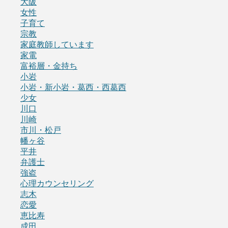
大阪
女性
子育て
宗教
家庭教師しています
家電
富裕層・金持ち
小岩
小岩・新小岩・葛西・西葛西
少女
川口
川崎
市川・松戸
幡ヶ谷
平井
弁護士
強盗
心理カウンセリング
志木
恋愛
恵比寿
成田