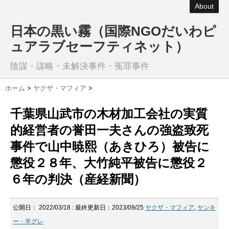
About
日本の黒い霧（国際NGOだいわピ
ュアラブセーフティネット）
陰謀・謀略・未解決事件・冤罪事件
ホーム
>
ヤクザ・マフィア
>
千葉県山武市の木材加工会社の実質
的経営者の誉田一夫さんの強盗致死
事件で山中暁熙（あきひろ）被告に
懲役２８年、大竹純平被告に懲役２
６年の判決（産経新聞）
公開日：
2022/03/18
: 最終更新日：2023/09/25
ヤクザ・マフィア
,
ヤンキ
ー・半グレ