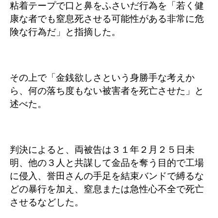
粘着テープで口と鼻をふさいだ行為を「若く健
康な者でも窒息死させる可能性がある非常に危
険な行為だ」と指摘した。
その上で「金銭欲しさという身勝手な考えか
ら、何の落ち度もない被害者を死亡させた」と
述べた。
判決によると、両被告は３１年２月２５日未
明、他の３人と共謀して金品を奪う目的で工場
に侵入、誉田さんの手足を結束バンドで縛るな
どの暴行を加え、窒息または急性心不全で死亡
させるなどした。