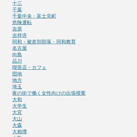
十三
千葉
千葉中央・富士見町
危険運転
吉原
吉祥寺
同和・被差別部落・同和教育
名古屋
向島
品川
喫茶店・カフェ
団地
地方
埼玉
夜の街で働く女性向けの出張授業
大和
大学生
大宮
大山
大森
大相撲