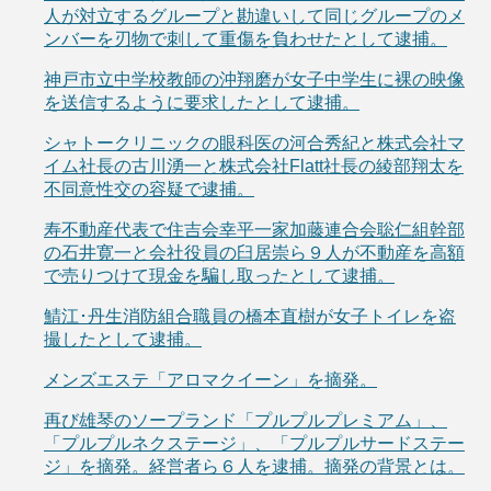
人が対立するグループと勘違いして同じグループのメ
ンバーを刃物で刺して重傷を負わせたとして逮捕。
神戸市立中学校教師の沖翔磨が女子中学生に裸の映像
を送信するように要求したとして逮捕。
シャトークリニックの眼科医の河合秀紀と株式会社マ
イム社長の古川湧一と株式会社Flatt社長の綾部翔太を
不同意性交の容疑で逮捕。
寿不動産代表で住吉会幸平一家加藤連合会聡仁組幹部
の石井寛一と会社役員の臼居崇ら９人が不動産を高額
で売りつけて現金を騙し取ったとして逮捕。
鯖江･丹生消防組合職員の橋本直樹が女子トイレを盗
撮したとして逮捕。
メンズエステ「アロマクイーン」を摘発。
再び雄琴のソープランド「プルプルプレミアム」、
「プルプルネクステージ」、「プルプルサードステー
ジ」を摘発。経営者ら６人を逮捕。摘発の背景とは。