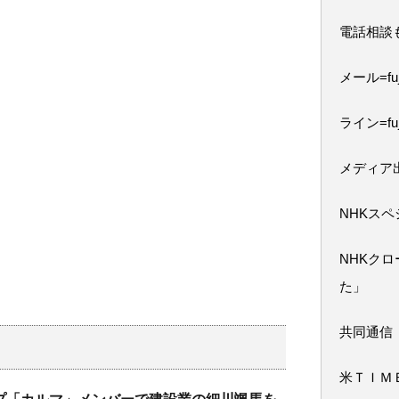
電話相談
メール=fuji
ライン=fuj
メディア
NHKス
NHKク
た」
共同通信
米ＴＩＭ