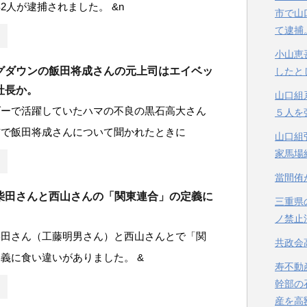
2人が逮捕されました。 &n
市で山
て逮捕
小山恵
グダウンの飯田将成さんの元上司はエイベッ
したと
社長か。
山口組
ダーで活躍していたハマの不良の黒石高大さん
５人を
信で飯田将成さんについて聞かれたときに
山口組
家馬場
當間侑
柴田さんと西山さんの「関東連合」の定義に
三重県
ノ禁止
柴田さん（工藤明男さん）と西山さんとで「関
共政会
義に食い違いがありました。 &
寿不動
幹部の
産を高