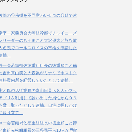
教諭の谷侑樹を不同意わいせつの容疑で逮
幸平一家義勇会大崎組幹部でチャイニーズ
ンリーダーのちゃまこと大沢優太と熊谷敢
人名義でロールスロイスの車検を申請した
逮捕。
兼一会若頭補佐徳重組組長の徳重願こと徳
と吉田真由美と大森累がミナミでホストク
無料案内所を経営していたとして逮捕。
実と風俗店従業員の嘉山日菜ら８人がマッ
アプリを利用して誘い出した男性から９６
を脅し取ったとして逮捕。自宅に押しかけ
に取り立て。
兼一会若頭補佐徳重組組長の徳重願こと徳
と東組赤松組組員の三谷晃平ら13人が尼崎