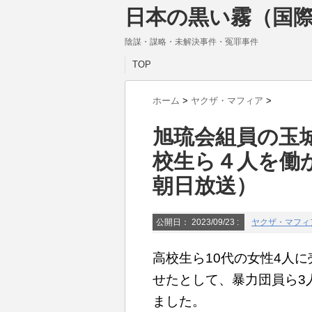
日本の黒い霧（国際
陰謀・謀略・未解決事件・冤罪事件
TOP
ホーム
>
ヤクザ・マフィア
>
旭琉会組員の玉
校生ら４人を働
朝日放送）
公開日：
2023/09/23
:
ヤクザ・マフィ
高校生ら10代の女性4人
せたとして、暴力団員ら3
ました。