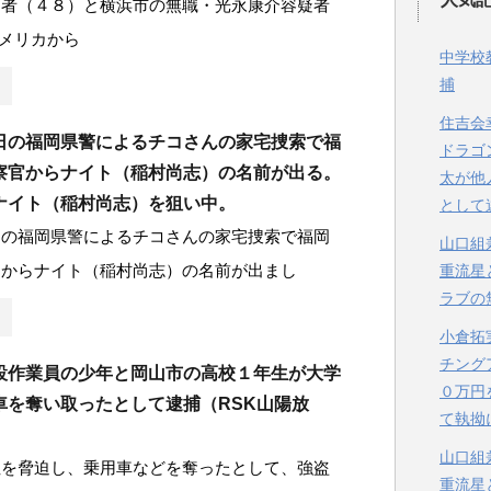
疑者（４８）と横浜市の無職・光永康介容疑者
メリカから
中学校
捕
住吉会
日の福岡県警によるチコさんの家宅捜索で福
ドラゴ
察官からナイト（稲村尚志）の名前が出る。
太が他
ナイト（稲村尚志）を狙い中。
として
日の福岡県警によるチコさんの家宅捜索で福岡
山口組
官からナイト（稲村尚志）の名前が出まし
重流星
ラブの
小倉拓
チング
設作業員の少年と岡山市の高校１年生が大学
０万円
車を奪い取ったとして逮捕（RSK山陽放
て執拗
山口組
性を脅迫し、乗用車などを奪ったとして、強盗
重流星