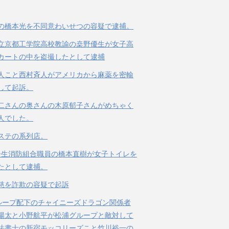
の橋本光を不同意わいせつの容疑で逮捕。
立京都工学院高校教諭の桒野優生が女子高
カートの中を盗撮したとして逮捕
人こと西村斉人がアメリカから麻薬を密輸
して起訴。
二さんの奥さんの木原郁子さんがめちゃく
人でした。
ステの系列店。
丹生消防組合職員の橋本直樹が女子トイレを
たとして逮捕。
慈を詐欺の容疑で起訴
ループ配下のチャイニーズドラゴン関係者
陽太と小野航平が松浦グループと敵対して
法書士の新宿モッコリーズこと竹川裕一の