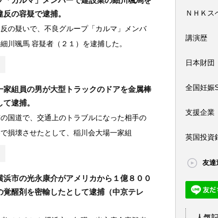
プ「カルマ」メンバーで建設業の細川颯馬を
ＮＨＫス
違反の容疑で逮捕。
違反の疑いで、不良グループ「カルマ」メンバ
講演歴
細川颯馬 容疑者（２１）を逮捕した。
日本財団
全国妊娠
一家組員の男が大型トラックのドアを金属棒
して逮捕。
支援企業
市の国道で、交通上のトラブルになった相手の
棒で損壊させたとして、稲川会大場一家組
英国投資
友達
横浜市の光永康介がアメリカから１億８００
の覚醒剤を密輸したとして逮捕（中京テレ
人気