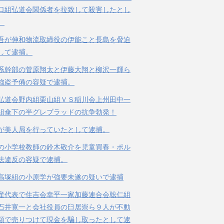
口組弘道会関係者を拉致して殺害したとし
。
吾が伸和物流取締役の伊能こと長島を脅迫
して逮捕。
系幹部の菅原翔太と伊藤大翔と柳沢一輝ら
強盗予備の容疑で逮捕。
弘道会野内組栗山組ＶＳ稲川会上州田中一
組傘下の半グレブラッドの抗争勃発！
が美人局を行っていたとして逮捕。
の小学校教師の鈴木敬介を児童買春・ポル
法違反の容疑で逮捕。
高塚組の小原学が強要未遂の疑いで逮捕
産代表で住吉会幸平一家加藤連合会聡仁組
石井寛一と会社役員の臼居崇ら９人が不動
額で売りつけて現金を騙し取ったとして逮