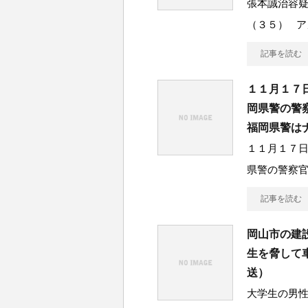
張本誠治容
（３５） ア
記事を読む
１１月１７
岡県警の警
福岡県警は
１１月１７
県警の警察
記事を読む
岡山市の建
生を脅して
送）
大学生の男