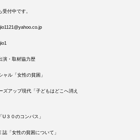
も受付中です。
o1121@yahoo.co.jp
io1
出演・取材協力歴
ペシャル「女性の貧困」
ローズアップ現代「子どもはどこへ消え
「U３０のコンパス」
Ｅ誌「女性の貧困について」