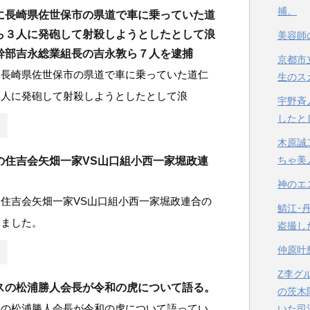
捕。
に長崎県佐世保市の県道で車に乗っていた道
ら３人に発砲して射殺しようとしたとして浪
美容師
幹部吉永総業組長の吉永敦ら７人を逮捕
京都市
に長崎県佐世保市の県道で車に乗っていた道仁
生のス
３人に発砲して射殺しようとしたとして浪
宇野斉
したと
木原誠
ちゃ美
の住吉会矢畑一家VS山口組小西一家堀政連
神のエ
住吉会矢畑一家VS山口組小西一家堀政連合の
鯖江･
しました。
盗撮し
仲原叶
Z李グ
スの松浦勝人会長が令和の虎について語る。
の茨木
スの松浦勝人会長が令和の虎について語ってい
いた司