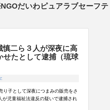
NGOだいわピュアラブセーフテ
城慎二ら３人が深夜に高
かせたとして逮捕（琉球
ア
に売り子として深夜につまみの販売をさ
人が児童福祉法違反の疑いで逮捕され