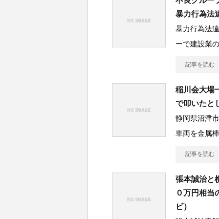
不良グルー
暴力行為法
暴力行為法
ーで建設業の
記事を読む
稲川会大場
で叩いたと
静岡県沼津
車両を金属
記事を読む
張本誠治と
０万円相当
ビ）