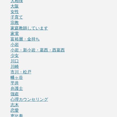
大相撲
大阪
女性
子育て
宗教
家庭教師しています
家電
富裕層・金持ち
小岩
小岩・新小岩・葛西・西葛西
少女
川口
川崎
市川・松戸
幡ヶ谷
平井
弁護士
強盗
心理カウンセリング
志木
恋愛
恵比寿