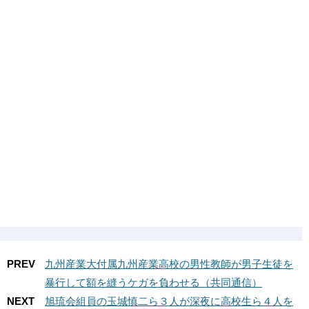
PREV
九州産業大付属九州産業高校の男性教師が男子生徒を
暴行して額を縫うケガを負わせる（共同通信）
NEXT
旭琉会組員の玉城慎二ら３人が深夜に高校生ら４人を