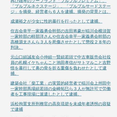
再び雄琴のソープランド「プルプルプレミアム」、
「プルプルネクステージ」、「プルプルサードステー
ジ」を摘発。経営者ら６人を逮捕。摘発の背景とは。
成瀬裕之が少女に性的暴行を行ったとして逮捕。
住吉会幸平一家義勇会幹部の吉田将豪が稲川会横須賀
一家幹部の軽部洋さんや住吉会幸平一家義勇会幹部の
高橋源太さんら３人を死傷させたとして懲役２８年の
判決。
元山口組誠友会小仲組一賢組若頭で中古車販売会社役
員の札幌イケちゃんこと池田孝信がサトマルこと吉野
悟を暴行して鼻の骨を折る重傷を負わせたとして逮
捕。
建築会社「柴工業」の実質的経営者で稲川会上州田中
一家幹部馬場組若頭の金崎拓巳ら３人が無許可で労働
者を工事現場に派遣したとして逮捕。
浜松拘置支所刑務官の高良琉碧を未成年者誘拐の容疑
で逮捕