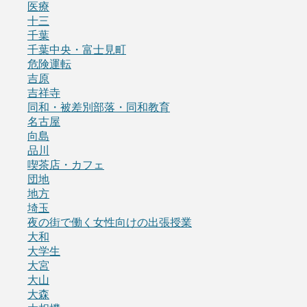
医療
十三
千葉
千葉中央・富士見町
危険運転
吉原
吉祥寺
同和・被差別部落・同和教育
名古屋
向島
品川
喫茶店・カフェ
団地
地方
埼玉
夜の街で働く女性向けの出張授業
大和
大学生
大宮
大山
大森