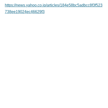
https://news.yahoo.co.jp/articles/184e58bc5adbcc8f3f523
738ee19024ec46629f3