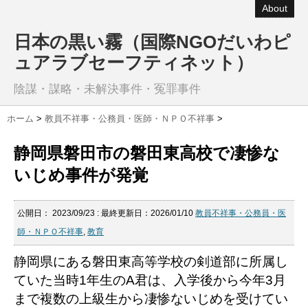
About
日本の黒い霧（国際NGOだいわピ
ュアラブセーフティネット）
陰謀・謀略・未解決事件・冤罪事件
ホーム
>
教員不祥事・公務員・医師・ＮＰＯ不祥事
>
静岡県磐田市の磐田東高校で凄惨な
いじめ事件が発覚
公開日：
2023/09/23
: 最終更新日：2026/01/10
教員不祥事・公務員・医
師・ＮＰＯ不祥事
,
教育
静岡県にある磐田東高等学校の剣道部に所属し
ていた当時1年生のA君は、入学後から今年3月
まで複数の上級生から凄惨ないじめを受けてい