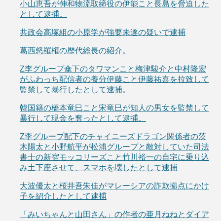
小山恵吾が伸和物流取締役の伊能こと長島を脅迫した
として逮捕。
共政会高塚組の小原学が強要未遂の疑いで逮捕
葛西怒羅権の歴代総長の紹介。
Z李グループ傘下のタワマンこと梅津駿介と中村隆宏
がふわっち配信者の養分伊藤こと伊藤祐喜を拉致して
監禁して暴行したとして逮捕。
韓国籍の橋本竜巳こと宋竜巳が知人の男女を監禁して
暴行して現金を奪ったとして逮捕。
Z李グループ配下のチャイニーズドラゴン関係者の茨
木陽太と小野航平が松浦グループと敵対していた司法
書士の新宿モッコリーズこと竹川裕一の自宅に乗り込
み土下座させて、スマホを壊したとして逮捕
大波優太と桜井吾朱佳がマレーシアの詐欺拠点にかけ
子を紹介したとして逮捕
「みいちゃんと山田さん」の作者の亜月ねねとダイア