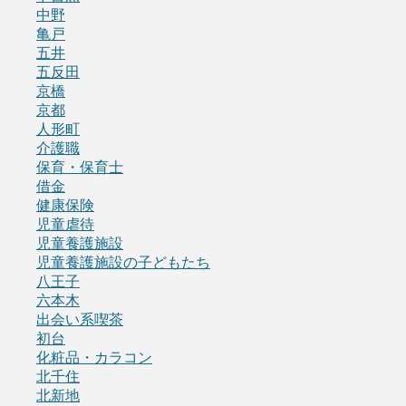
中野
亀戸
五井
五反田
京橋
京都
人形町
介護職
保育・保育士
借金
健康保険
児童虐待
児童養護施設
児童養護施設の子どもたち
八王子
六本木
出会い系喫茶
初台
化粧品・カラコン
北千住
北新地