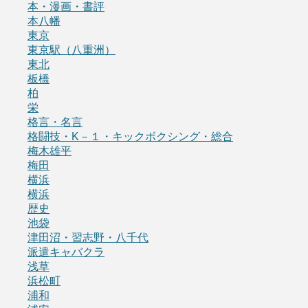
本・漫画・書評
本八幡
東京
東京駅（八重洲）
東北
板橋
柏
栄
格言・名言
格闘技・K－１・キックボクシング・総合
梅木雄平
梅田
横浜
横浜
歴史
池袋
津田沼・習志野・八千代
派遣キャバクラ
浅草
浜松町
浦和