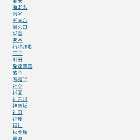
浦安
海老名
渋谷
湘南台
溝の口
災害
熊谷
特殊詐欺
王子
町田
発達障害
盛岡
看護師
社会
祇園
神奈川
神楽坂
神田
福原
福祉
秋葉原
窃盗