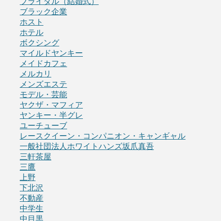
ブライダル（結婚式）
ブラック企業
ホスト
ホテル
ボクシング
マイルドヤンキー
メイドカフェ
メルカリ
メンズエステ
モデル・芸能
ヤクザ・マフィア
ヤンキー・半グレ
ユーチューブ
レースクイーン・コンパニオン・キャンギャル
一般社団法人ホワイトハンズ坂爪真吾
三軒茶屋
三鷹
上野
下北沢
不動産
中学生
中目黒