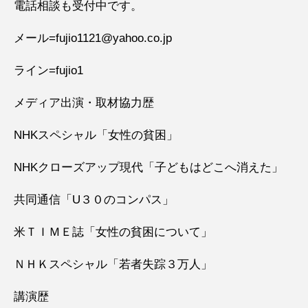
電話相談も受付中です。
メール=fujio1121@yahoo.co.jp
ライン=fujio1
メディア出演・取材協力歴
NHKスペシャル「女性の貧困」
NHKクローズアップ現代「子どもはどこへ消えた」
共同通信「U３０のコンパス」
米ＴＩＭＥ誌「女性の貧困について」
ＮＨＫスペシャル「若者失踪３万人」
講演歴