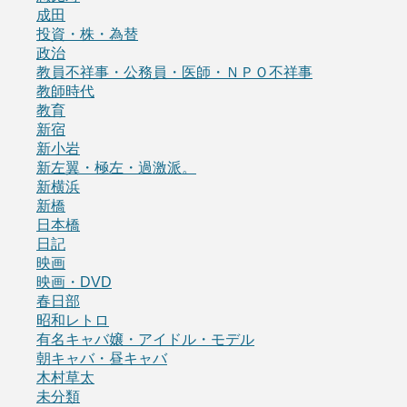
成田
投資・株・為替
政治
教員不祥事・公務員・医師・ＮＰＯ不祥事
教師時代
教育
新宿
新小岩
新左翼・極左・過激派。
新横浜
新橋
日本橋
日記
映画
映画・DVD
春日部
昭和レトロ
有名キャバ嬢・アイドル・モデル
朝キャバ・昼キャバ
木村草太
未分類