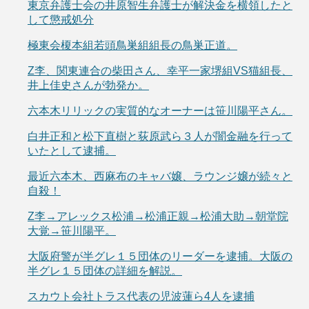
東京弁護士会の井原智生弁護士が解決金を横領したと
して懲戒処分
極東会榎本組若頭鳥巣組組長の鳥巣正道。
Z李、関東連合の柴田さん、幸平一家堺組VS猫組長、
井上佳史さんが勃発か。
六本木リリックの実質的なオーナーは笹川陽平さん。
白井正和と松下直樹と荻原武ら３人が闇金融を行って
いたとして逮捕。
最近六本木、西麻布のキャバ嬢、ラウンジ嬢が続々と
自殺！
Z李→アレックス松浦→松浦正親→松浦大助→朝堂院
大覚→笹川陽平。
大阪府警が半グレ１５団体のリーダーを逮捕。大阪の
半グレ１５団体の詳細を解説。
スカウト会社トラス代表の児波蓮ら4人を逮捕