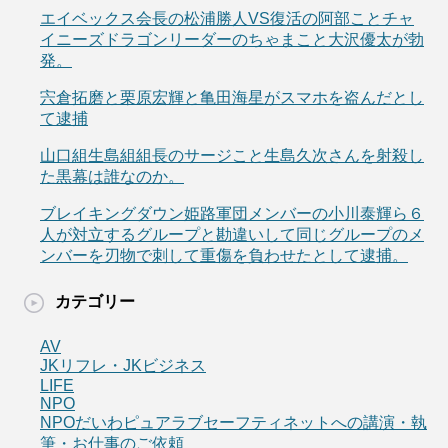
エイベックス会長の松浦勝人VS復活の阿部ことチャ
イニーズドラゴンリーダーのちゃまこと大沢優太が勃
発。
宍倉拓磨と栗原宏輝と亀田海星がスマホを盗んだとし
て逮捕
山口組生島組組長のサージこと生島久次さんを射殺し
た黒幕は誰なのか。
ブレイキングダウン姫路軍団メンバーの小川泰輝ら６
人が対立するグループと勘違いして同じグループのメ
ンバーを刃物で刺して重傷を負わせたとして逮捕。
カテゴリー
AV
JKリフレ・JKビジネス
LIFE
NPO
NPOだいわピュアラブセーフティネットへの講演・執
筆・お仕事のご依頼