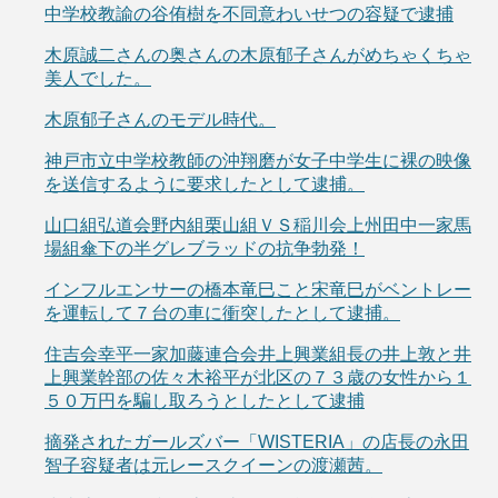
中学校教諭の谷侑樹を不同意わいせつの容疑で逮捕
木原誠二さんの奥さんの木原郁子さんがめちゃくちゃ
美人でした。
木原郁子さんのモデル時代。
神戸市立中学校教師の沖翔磨が女子中学生に裸の映像
を送信するように要求したとして逮捕。
山口組弘道会野内組栗山組ＶＳ稲川会上州田中一家馬
場組傘下の半グレブラッドの抗争勃発！
インフルエンサーの橋本竜巳こと宋竜巳がベントレー
を運転して７台の車に衝突したとして逮捕。
住吉会幸平一家加藤連合会井上興業組長の井上敦と井
上興業幹部の佐々木裕平が北区の７３歳の女性から１
５０万円を騙し取ろうとしたとして逮捕
摘発されたガールズバー「WISTERIA」の店長の永田
智子容疑者は元レースクイーンの渡瀬茜。