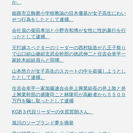
か。
姫路市立飾磨小学校教諭の目木優基が女子高生にわい
せつ行為をしたとして逮捕。
会社員の柴田孝治と小野寺和博が女性に性的暴行を行
ったとして逮捕。
元打越スペクターのリーダーの西村聡造が八王子祭り
で山口組山健組玄武会幹部の徳武伸二と住吉会幸平一
家鈴木組組員らと喧嘩。
山本悠介が女子高生のスカートの中を盗撮しようとし
たとして逮捕。
住吉会幸平一家加藤連合会井上興業組長の井上敦と井
上興業幹部の盛隆司こと林隆司が高齢者から５５００
万円を騙し取ったとして逮捕
KGB３代目リーダーの矢尻哲朗さん。
旭川のソープランド夢を摘発