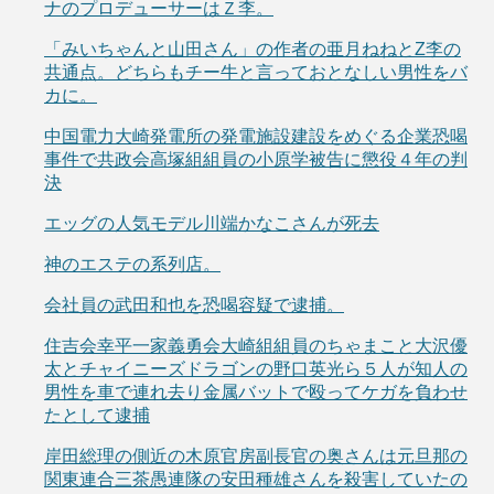
ナのプロデューサーはＺ李。
「みいちゃんと山田さん」の作者の亜月ねねとZ李の
共通点。どちらもチー牛と言っておとなしい男性をバ
カに。
中国電力大崎発電所の発電施設建設をめぐる企業恐喝
事件で共政会高塚組組員の小原学被告に懲役４年の判
決
エッグの人気モデル川端かなこさんが死去
神のエステの系列店。
会社員の武田和也を恐喝容疑で逮捕。
住吉会幸平一家義勇会大崎組組員のちゃまこと大沢優
太とチャイニーズドラゴンの野口英光ら５人が知人の
男性を車で連れ去り金属バットで殴ってケガを負わせ
たとして逮捕
岸田総理の側近の木原官房副長官の奥さんは元旦那の
関東連合三茶愚連隊の安田種雄さんを殺害していたの