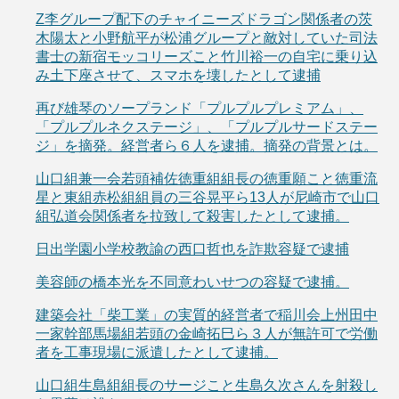
Z李グループ配下のチャイニーズドラゴン関係者の茨
木陽太と小野航平が松浦グループと敵対していた司法
書士の新宿モッコリーズこと竹川裕一の自宅に乗り込
み土下座させて、スマホを壊したとして逮捕
再び雄琴のソープランド「プルプルプレミアム」、
「プルプルネクステージ」、「プルプルサードステー
ジ」を摘発。経営者ら６人を逮捕。摘発の背景とは。
山口組兼一会若頭補佐徳重組組長の徳重願こと徳重流
星と東組赤松組組員の三谷晃平ら13人が尼崎市で山口
組弘道会関係者を拉致して殺害したとして逮捕。
日出学園小学校教諭の西口哲也を詐欺容疑で逮捕
美容師の橋本光を不同意わいせつの容疑で逮捕。
建築会社「柴工業」の実質的経営者で稲川会上州田中
一家幹部馬場組若頭の金崎拓巳ら３人が無許可で労働
者を工事現場に派遣したとして逮捕。
山口組生島組組長のサージこと生島久次さんを射殺し