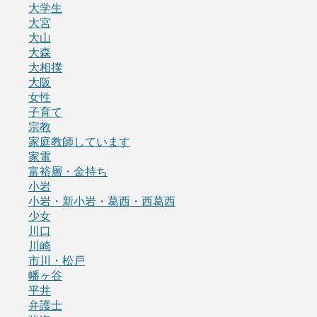
大学生
大宮
大山
大森
大相撲
大阪
女性
子育て
宗教
家庭教師しています
家電
富裕層・金持ち
小岩
小岩・新小岩・葛西・西葛西
少女
川口
川崎
市川・松戸
幡ヶ谷
平井
弁護士