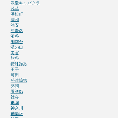
派遣キャバクラ
浅草
浜松町
浦和
浦安
海老名
渋谷
湘南台
溝の口
災害
熊谷
特殊詐欺
王子
町田
発達障害
盛岡
看護師
社会
祇園
神奈川
神楽坂