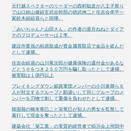
元打越スペクターのリーダーの西村聡造が八王子祭り
で山口組山健組玄武会幹部の徳武伸二と住吉会幸平一
家鈴木組組員らと喧嘩。
「みいちゃんと山田さん」の作者の亜月ねねとダイア
ナのプロデューサーはＺ李。
建設作業員の柏原龍成が貴金属買取店で金品を盗んだ
として逮捕。
住吉会組員の山川竜次郎が健康保険の還付金があるな
どとうそをつき２５０万円を騙し取ったとして逮捕。
被害額は１億円以上
ブレイキングダウン姫路軍団メンバーの小川泰輝ら６
人が対立するグループと勘違いして同じグループのメ
ンバーを刃物で刺して重傷を負わせたとして逮捕。
韓国籍の橋本竜巳こと宋竜巳が知人の男女を監禁して
暴行して現金を奪ったとして逮捕。
建築会社「柴工業」の実質的経営者で稲川会上州田中