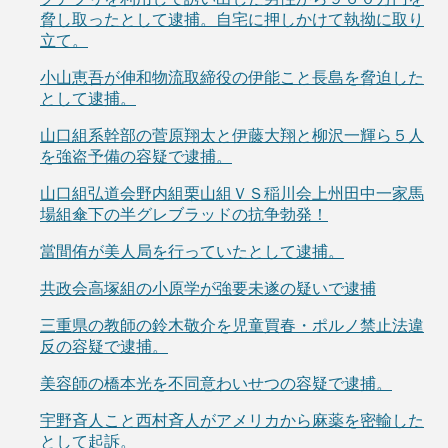
脅し取ったとして逮捕。自宅に押しかけて執拗に取り
立て。
小山恵吾が伸和物流取締役の伊能こと長島を脅迫した
として逮捕。
山口組系幹部の菅原翔太と伊藤大翔と柳沢一輝ら５人
を強盗予備の容疑で逮捕。
山口組弘道会野内組栗山組ＶＳ稲川会上州田中一家馬
場組傘下の半グレブラッドの抗争勃発！
當間侑が美人局を行っていたとして逮捕。
共政会高塚組の小原学が強要未遂の疑いで逮捕
三重県の教師の鈴木敬介を児童買春・ポルノ禁止法違
反の容疑で逮捕。
美容師の橋本光を不同意わいせつの容疑で逮捕。
宇野斉人こと西村斉人がアメリカから麻薬を密輸した
として起訴。