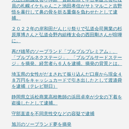
員の札幌イケちゃんこと池田孝信がサトマルこと吉野
悟を暴行して鼻の骨を折る重傷を負わせたとして逮
捕。
２０２２年の岸和田だんじり祭りで弘道会司興業の杉
原厚博さんと弘道会野内組権太会の西田剛さんが喧嘩
に。
再び雄琴のソープランド「プルプルプレミアム」、
「プルプルネクステージ」、「プルプルサードステー
ジ」を摘発。経営者ら６人を逮捕。摘発の背景とは。
埼玉県の女性がだまされて振り込んだ口座から現金４
８万円をキャッシュカードで引き出したとして渡邉舜
を逮捕（テレビ朝日）
静岡県立浜松商業高校教師の浜田卓幸が少女の下着を
盗撮したとして逮捕。
守部直道を不同意性交などの容疑で逮捕
旭川のソープランド夢を摘発