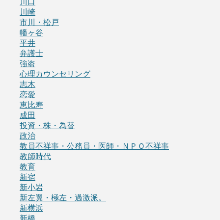
川口
川崎
市川・松戸
幡ヶ谷
平井
弁護士
強盗
心理カウンセリング
志木
恋愛
恵比寿
成田
投資・株・為替
政治
教員不祥事・公務員・医師・ＮＰＯ不祥事
教師時代
教育
新宿
新小岩
新左翼・極左・過激派。
新横浜
新橋