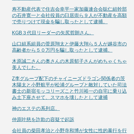
寿不動産代表で住吉会幸平一家加藤連合会聡仁組幹部
の石井寛一と会社役員の臼居崇ら９人が不動産を高額
で売りつけて現金を騙し取ったとして逮捕。
KGB３代目リーダーの矢尻哲朗さん。
山口組系組員の菅原翔太と伊藤大翔ら５人が越谷市の
高齢者から５０万円を騙し取ったとして逮捕。
木原誠二さんの奥さんの木原郁子さんがめちゃくちゃ
美人でした。
Z李グループ配下のチャイニーズドラゴン関係者の茨
木陽太と小野航平が松浦グループと敵対していた司法
書士の新宿モッコリーズこと竹川裕一の自宅に乗り込
み土下座させて、スマホを壊したとして逮捕
神のエステの系列店。
仲原叶慈を詐欺の容疑で起訴
会社員の柴田孝治と小野寺和博が女性に性的暴行を行