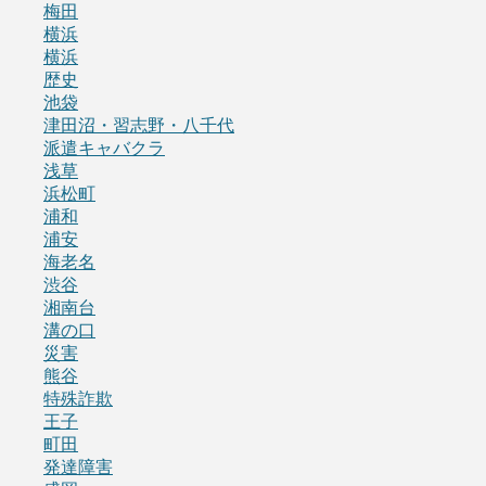
梅田
横浜
横浜
歴史
池袋
津田沼・習志野・八千代
派遣キャバクラ
浅草
浜松町
浦和
浦安
海老名
渋谷
湘南台
溝の口
災害
熊谷
特殊詐欺
王子
町田
発達障害