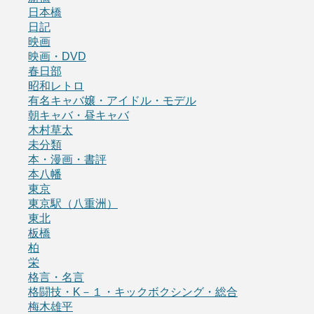
日本橋
日記
映画
映画・DVD
春日部
昭和レトロ
有名キャバ嬢・アイドル・モデル
朝キャバ・昼キャバ
木村草太
未分類
本・漫画・書評
本八幡
東京
東京駅（八重洲）
東北
板橋
柏
栄
格言・名言
格闘技・K－１・キックボクシング・総合
梅木雄平