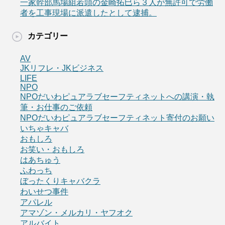
一家幹部馬場組若頭の金崎拓巳ら３人が無許可で労働
者を工事現場に派遣したとして逮捕。
カテゴリー
AV
JKリフレ・JKビジネス
LIFE
NPO
NPOだいわピュアラブセーフティネットへの講演・執
筆・お仕事のご依頼
NPOだいわピュアラブセーフティネット寄付のお願い
いちゃキャバ
おもしろ
お笑い・おもしろ
はあちゅう
ふわっち
ぼったくりキャバクラ
わいせつ事件
アパレル
アマゾン・メルカリ・ヤフオク
アルバイト