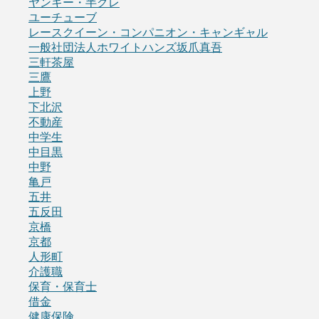
ヤンキー・半グレ
ユーチューブ
レースクイーン・コンパニオン・キャンギャル
一般社団法人ホワイトハンズ坂爪真吾
三軒茶屋
三鷹
上野
下北沢
不動産
中学生
中目黒
中野
亀戸
五井
五反田
京橋
京都
人形町
介護職
保育・保育士
借金
健康保険