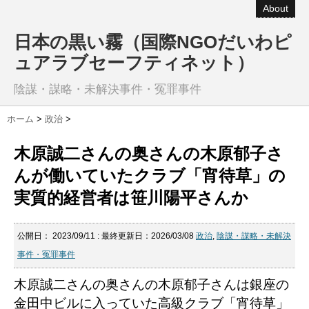
About
日本の黒い霧（国際NGOだいわピ
ュアラブセーフティネット）
陰謀・謀略・未解決事件・冤罪事件
ホーム
>
政治
>
木原誠二さんの奥さんの木原郁子さ
んが働いていたクラブ「宵待草」の
実質的経営者は笹川陽平さんか
公開日：
2023/09/11
: 最終更新日：2026/03/08
政治
,
陰謀・謀略・未解決
事件・冤罪事件
木原誠二さんの奥さんの木原郁子さんは銀座の
金田中ビルに入っていた高級クラブ「宵待草」