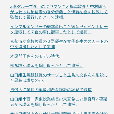
Z李グループ傘下のタワマンこと梅津駿介と中村隆宏
がふわっち配信者の養分伊藤こと伊藤祐喜を拉致して
監禁して暴行したとして逮捕。
インフルエンサーの橋本竜巳こと宋竜巳がベントレー
を運転して７台の車に衝突したとして逮捕。
京都市立高校教員の桒野優生が女子高生のスカートの
中を盗撮したとして逮捕
木原郁子さんのモデル時代。
松永颯が現金を騙し取ったとして逮捕。
山口組生島組組長のサージこと生島久次さんを射殺し
た黒幕は誰なのか。
風俗店従業員の梁取和希を詐欺の容疑で逮捕
山口組小西一家東総業組長の東直希こと島直輝が高齢
者から現金を騙し取ったとして逮捕。
元山口組誠友会小仲組一賢組若頭で中古車販売会社役