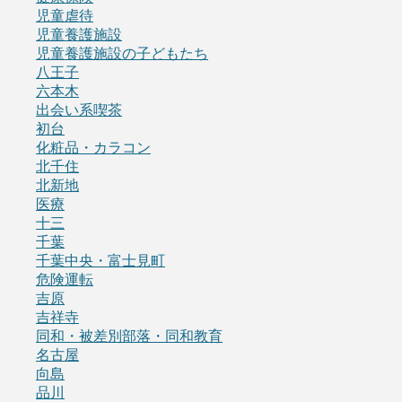
児童虐待
児童養護施設
児童養護施設の子どもたち
八王子
六本木
出会い系喫茶
初台
化粧品・カラコン
北千住
北新地
医療
十三
千葉
千葉中央・富士見町
危険運転
吉原
吉祥寺
同和・被差別部落・同和教育
名古屋
向島
品川