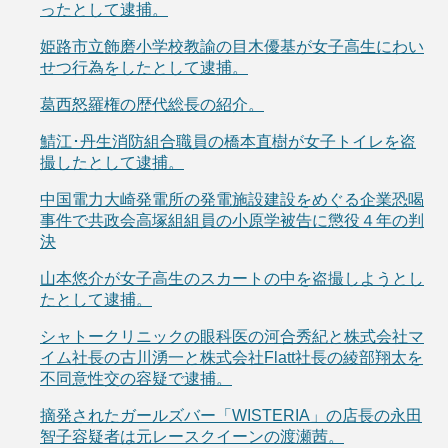
ったとして逮捕。
姫路市立飾磨小学校教諭の目木優基が女子高生にわい
せつ行為をしたとして逮捕。
葛西怒羅権の歴代総長の紹介。
鯖江･丹生消防組合職員の橋本直樹が女子トイレを盗
撮したとして逮捕。
中国電力大崎発電所の発電施設建設をめぐる企業恐喝
事件で共政会高塚組組員の小原学被告に懲役４年の判
決
山本悠介が女子高生のスカートの中を盗撮しようとし
たとして逮捕。
シャトークリニックの眼科医の河合秀紀と株式会社マ
イム社長の古川湧一と株式会社Flatt社長の綾部翔太を
不同意性交の容疑で逮捕。
摘発されたガールズバー「WISTERIA」の店長の永田
智子容疑者は元レースクイーンの渡瀬茜。