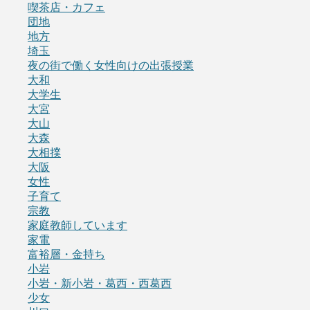
喫茶店・カフェ
団地
地方
埼玉
夜の街で働く女性向けの出張授業
大和
大学生
大宮
大山
大森
大相撲
大阪
女性
子育て
宗教
家庭教師しています
家電
富裕層・金持ち
小岩
小岩・新小岩・葛西・西葛西
少女