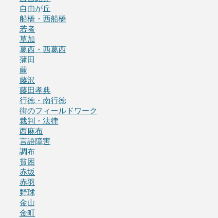
自由が丘
船橋・西船橋
若者
草加
葛西・西葛西
蒲田
蕨
藤沢
藤田孝典
行徳・南行徳
街のフィールドワーク
裁判・法律
西麻布
言語障害
調布
貧困
赤坂
赤羽
野球
金山
金町