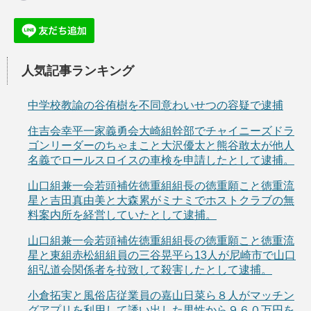
人気記事ランキング
中学校教諭の谷侑樹を不同意わいせつの容疑で逮捕
住吉会幸平一家義勇会大崎組幹部でチャイニーズドラ
ゴンリーダーのちゃまこと大沢優太と熊谷敢太が他人
名義でロールスロイスの車検を申請したとして逮捕。
山口組兼一会若頭補佐徳重組組長の徳重願こと徳重流
星と吉田真由美と大森累がミナミでホストクラブの無
料案内所を経営していたとして逮捕。
山口組兼一会若頭補佐徳重組組長の徳重願こと徳重流
星と東組赤松組組員の三谷晃平ら13人が尼崎市で山口
組弘道会関係者を拉致して殺害したとして逮捕。
小倉拓実と風俗店従業員の嘉山日菜ら８人がマッチン
グアプリを利用して誘い出した男性から９６０万円を