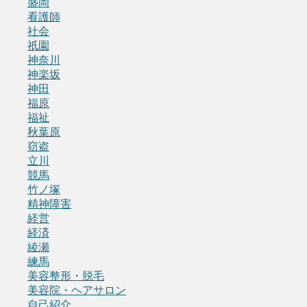
盛岡
看護師
社会
祇園
神奈川
神楽坂
神田
福原
福祉
秋葉原
窃盗
立川
競馬
竹ノ塚
精神障害
経営
経済
綾瀬
練馬
美容整形・脱毛
美容院・ヘアサロン
自己紹介