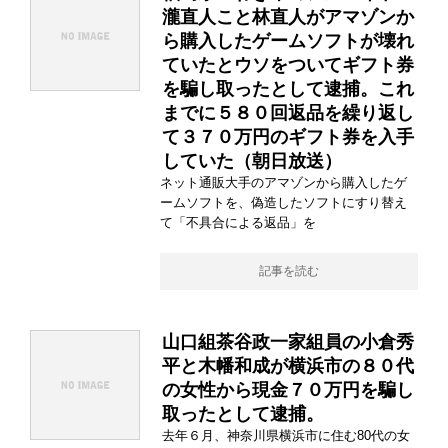
瀧直人こと林直人がアマゾンか
ら購入したゲームソフトが壊れ
ていたとウソをついてギフト券
を騙し取ったとして逮捕。これ
までに５８０回返品を繰り返し
て３７０万円のギフト券を入手
していた（朝日放送）
ネット通販大手のアマゾンから購入したゲ
ームソフトを、偽造したソフトにすり替え
て「不具合による返品」を
記事を読む
山口組茶谷政一家組員の小倉秀
平と木幡和成が横浜市の８０代
の女性から現金７０万円を騙し
取ったとして逮捕。
去年６月、神奈川県横浜市に住む80代の女