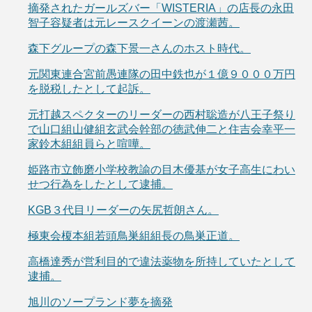
摘発されたガールズバー「WISTERIA」の店長の永田
智子容疑者は元レースクイーンの渡瀬茜。
森下グループの森下景一さんのホスト時代。
元関東連合宮前愚連隊の田中鉄也が１億９０００万円
を脱税したとして起訴。
元打越スペクターのリーダーの西村聡造が八王子祭り
で山口組山健組玄武会幹部の徳武伸二と住吉会幸平一
家鈴木組組員らと喧嘩。
姫路市立飾磨小学校教諭の目木優基が女子高生にわい
せつ行為をしたとして逮捕。
KGB３代目リーダーの矢尻哲朗さん。
極東会榎本組若頭鳥巣組組長の鳥巣正道。
高橋達秀が営利目的で違法薬物を所持していたとして
逮捕。
旭川のソープランド夢を摘発