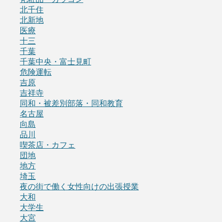
北千住
北新地
医療
十三
千葉
千葉中央・富士見町
危険運転
吉原
吉祥寺
同和・被差別部落・同和教育
名古屋
向島
品川
喫茶店・カフェ
団地
地方
埼玉
夜の街で働く女性向けの出張授業
大和
大学生
大宮