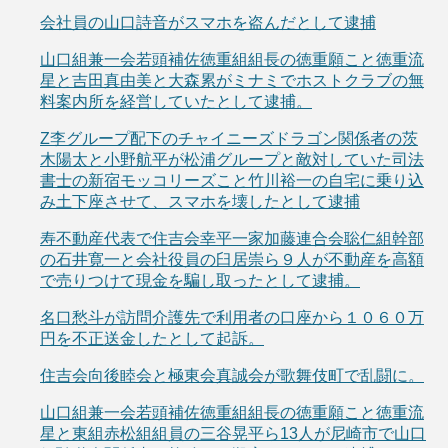
会社員の山口詩音がスマホを盗んだとして逮捕
山口組兼一会若頭補佐徳重組組長の徳重願こと徳重流
星と吉田真由美と大森累がミナミでホストクラブの無
料案内所を経営していたとして逮捕。
Z李グループ配下のチャイニーズドラゴン関係者の茨
木陽太と小野航平が松浦グループと敵対していた司法
書士の新宿モッコリーズこと竹川裕一の自宅に乗り込
み土下座させて、スマホを壊したとして逮捕
寿不動産代表で住吉会幸平一家加藤連合会聡仁組幹部
の石井寛一と会社役員の臼居崇ら９人が不動産を高額
で売りつけて現金を騙し取ったとして逮捕。
名口愁斗が訪問介護先で利用者の口座から１０６０万
円を不正送金したとして起訴。
住吉会向後睦会と極東会真誠会が歌舞伎町で乱闘に。
山口組兼一会若頭補佐徳重組組長の徳重願こと徳重流
星と東組赤松組組員の三谷晃平ら13人が尼崎市で山口