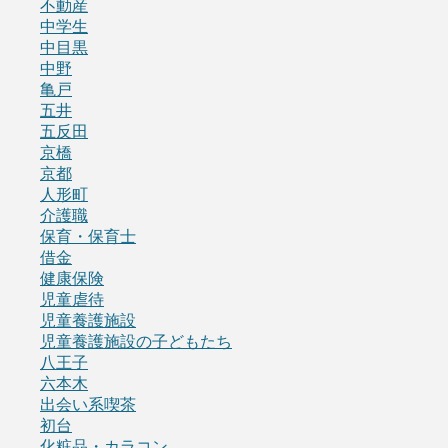
不動産
中学生
中目黒
中野
亀戸
五井
五反田
京橋
京都
人形町
介護職
保育・保育士
借金
健康保険
児童虐待
児童養護施設
児童養護施設の子どもたち
八王子
六本木
出会い系喫茶
初台
化粧品・カラコン