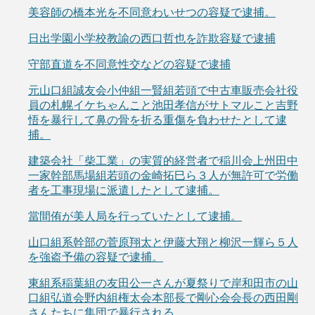
美容師の橋本光を不同意わいせつの容疑で逮捕。
日出学園小学校教諭の西口哲也を詐欺容疑で逮捕
守部直道を不同意性交などの容疑で逮捕
元山口組誠友会小仲組一賢組若頭で中古車販売会社役
員の札幌イケちゃんこと池田孝信がサトマルこと吉野
悟を暴行して鼻の骨を折る重傷を負わせたとして逮
捕。
建築会社「柴工業」の実質的経営者で稲川会上州田中
一家幹部馬場組若頭の金崎拓巳ら３人が無許可で労働
者を工事現場に派遣したとして逮捕。
當間侑が美人局を行っていたとして逮捕。
山口組系幹部の菅原翔太と伊藤大翔と柳沢一輝ら５人
を強盗予備の容疑で逮捕。
東組系稲葉組の友田公一さんが夏祭りで岸和田市の山
口組弘道会野内組権太会本部長で剛心会会長の西田剛
さんたちに集団で暴行される。