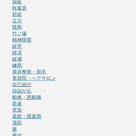
福祉
秋葉原
窃盗
立川
競馬
竹ノ塚
精神障害
経営
経済
綾瀬
練馬
美容整形・脱毛
美容院・ヘアサロン
自己紹介
自由が丘
船橋・西船橋
若者
草加
葛西・西葛西
蒲田
蕨
藤沢