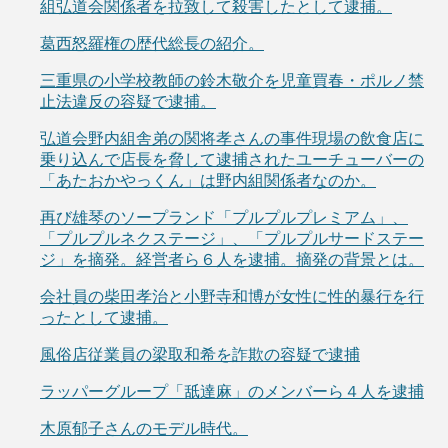
組弘道会関係者を拉致して殺害したとして逮捕。
葛西怒羅権の歴代総長の紹介。
三重県の小学校教師の鈴木敬介を児童買春・ポルノ禁
止法違反の容疑で逮捕。
弘道会野内組舎弟の関将孝さんの事件現場の飲食店に
乗り込んで店長を脅して逮捕されたユーチューバーの
「あたおかやっくん」は野内組関係者なのか。
再び雄琴のソープランド「プルプルプレミアム」、
「プルプルネクステージ」、「プルプルサードステー
ジ」を摘発。経営者ら６人を逮捕。摘発の背景とは。
会社員の柴田孝治と小野寺和博が女性に性的暴行を行
ったとして逮捕。
風俗店従業員の梁取和希を詐欺の容疑で逮捕
ラッパーグループ「舐達麻」のメンバーら４人を逮捕
木原郁子さんのモデル時代。