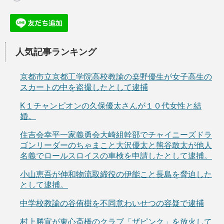
人気記事ランキング
京都市立京都工学院高校教諭の桒野優生が女子高生の
スカートの中を盗撮したとして逮捕
K１チャンピオンの久保優太さんが１０代女性と結
婚。
住吉会幸平一家義勇会大崎組幹部でチャイニーズドラ
ゴンリーダーのちゃまこと大沢優太と熊谷敢太が他人
名義でロールスロイスの車検を申請したとして逮捕。
小山恵吾が伸和物流取締役の伊能こと長島を脅迫した
として逮捕。
中学校教諭の谷侑樹を不同意わいせつの容疑で逮捕
村上勝宣が東心斎橋のクラブ「ザピンク」を放火して