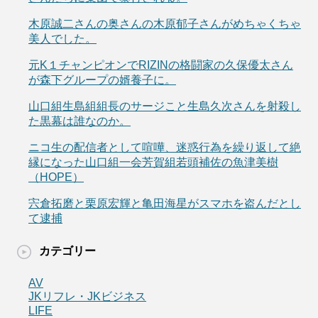
木原誠二さんの奥さんの木原郁子さんがめちゃくちゃ
美人でした。
元K１チャンピオンでRIZINの格闘家の久保優太さん
が森下グループの婿養子に。
山口組生島組組長のサージこと生島久次さんを射殺し
た黒幕は誰なのか。
ニコ生の配信者として喧嘩、迷惑行為を繰り返して絶
縁になった山口組一会芳賀組若頭補佐の魚津美樹
（HOPE）
宍倉拓磨と栗原宏輝と亀田海星がスマホを盗んだとし
て逮捕
カテゴリー
AV
JKリフレ・JKビジネス
LIFE