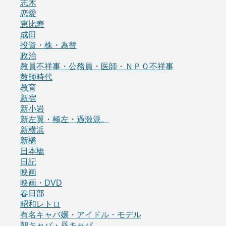
志木
恋愛
恵比寿
成田
投資・株・為替
政治
教員不祥事・公務員・医師・ＮＰＯ不祥事
教師時代
教育
新宿
新小岩
新左翼・極左・過激派。
新横浜
新橋
日本橋
日記
映画
映画・DVD
春日部
昭和レトロ
有名キャバ嬢・アイドル・モデル
朝キャバ・昼キャバ