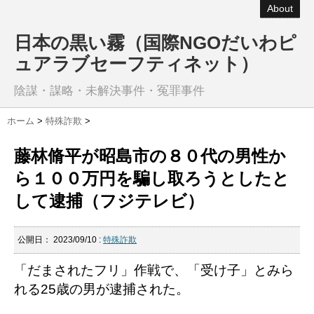
About
日本の黒い霧（国際NGOだいわピ
ュアラブセーフティネット）
陰謀・謀略・未解決事件・冤罪事件
ホーム
>
特殊詐欺
>
藤林脩平が昭島市の８０代の男性か
ら１００万円を騙し取ろうとしたと
して逮捕（フジテレビ）
公開日：
2023/09/10
:
特殊詐欺
「だまされたフリ」作戦で、「受け子」とみら
れる25歳の男が逮捕された。