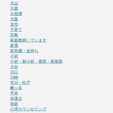
大山
大森
大相撲
大阪
女性
子育て
宗教
家庭教師しています
家電
富裕層・金持ち
小岩
小岩・新小岩・葛西・西葛西
少女
川口
川崎
市川・松戸
幡ヶ谷
平井
弁護士
強盗
心理カウンセリング