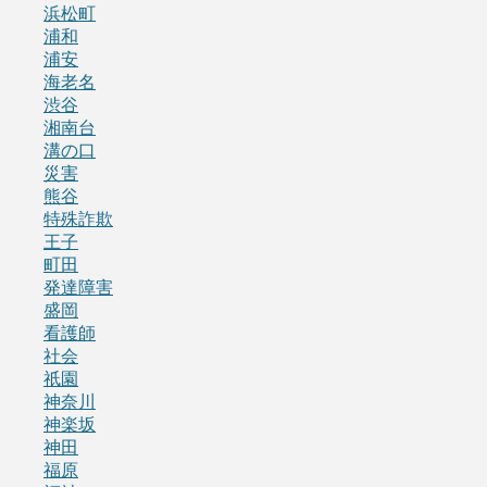
浜松町
浦和
浦安
海老名
渋谷
湘南台
溝の口
災害
熊谷
特殊詐欺
王子
町田
発達障害
盛岡
看護師
社会
祇園
神奈川
神楽坂
神田
福原