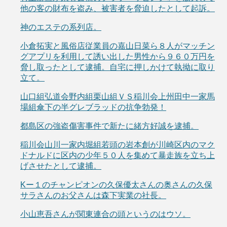
他の客の財布を盗み、被害者を脅迫したとして起訴。
神のエステの系列店。
小倉拓実と風俗店従業員の嘉山日菜ら８人がマッチン
グアプリを利用して誘い出した男性から９６０万円を
脅し取ったとして逮捕。自宅に押しかけて執拗に取り
立て。
山口組弘道会野内組栗山組ＶＳ稲川会上州田中一家馬
場組傘下の半グレブラッドの抗争勃発！
都島区の強盗傷害事件で新たに緒方好誠を逮捕。
稲川会山川一家内堀組若頭の岩本創が川崎区内のマク
ドナルドに区内の少年５０人を集めて暴走族を立ち上
げさせたとして逮捕。
Kー１のチャンピオンの久保優太さんの奥さんの久保
サラさんのお父さんは森下実業の社長。
小山恵吾さんが関東連合の頭というのはウソ。