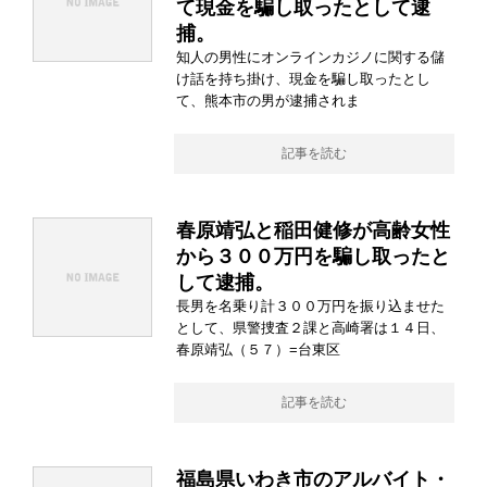
て現金を騙し取ったとして逮
捕。
知人の男性にオンラインカジノに関する儲
け話を持ち掛け、現金を騙し取ったとし
て、熊本市の男が逮捕されま
記事を読む
春原靖弘と稲田健修が高齢女性
から３００万円を騙し取ったと
して逮捕。
長男を名乗り計３００万円を振り込ませた
として、県警捜査２課と高崎署は１４日、
春原靖弘（５７）=台東区
記事を読む
福島県いわき市のアルバイト・