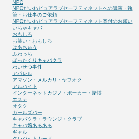
NPO
NPOだいわピュアラブセーフティネットへの講演・執
筆・お仕事のご依頼
NPOだいわピュアラブセーフティネット寄付のお願い
いちゃキャバ
おもしろ
お笑い・おもしろ
はあちゅう
ふわっち
ぼったくりキャバクラ
わいせつ事件
アパレル
アマゾン・メルカリ・ヤフオク
アルバイト
インターネットカジノ・ポーカー・賭博
エステ
オタク
ガールズバー
キャバクラ・ラウンジ・クラブ
キャバ嬢あるある
ギャル
クレジットカード