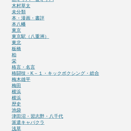
木村草太
未分類
本・漫画・書評
本八幡
東京
東京駅（八重洲）
東北
板橋
柏
栄
格言・名言
格闘技・K－１・キックボクシング・総合
梅木雄平
梅田
横浜
横浜
歴史
池袋
津田沼・習志野・八千代
派遣キャバクラ
浅草