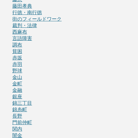
藤田孝典
行徳・南行徳
街のフィールドワーク
裁判・法律
西麻布
言語障害
調布
貧困
赤坂
赤羽
野球
金山
金町
金融
銀座
錦三丁目
錦糸町
長野
門前仲町
関内
闇金