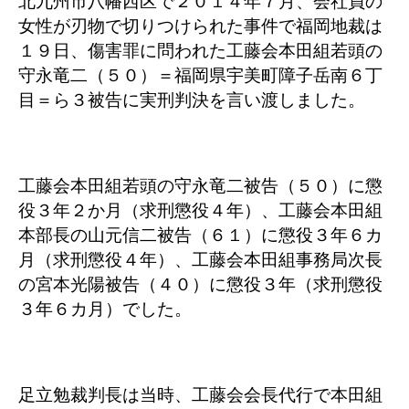
北九州市八幡西区で２０１４年７月、会社員の
女性が刃物で切りつけられた事件で福岡地裁は
１９日、傷害罪に問われた工藤会本田組若頭の
守永竜二（５０）＝福岡県宇美町障子岳南６丁
目＝ら３被告に実刑判決を言い渡しました。
工藤会本田組若頭の守永竜二被告（５０）に懲
役３年２か月（求刑懲役４年）、工藤会本田組
本部長の山元信二被告（６１）に懲役３年６カ
月（求刑懲役４年）、工藤会本田組事務局次長
の宮本光陽被告（４０）に懲役３年（求刑懲役
３年６カ月）でした。
足立勉裁判長は当時、工藤会会長代行で本田組