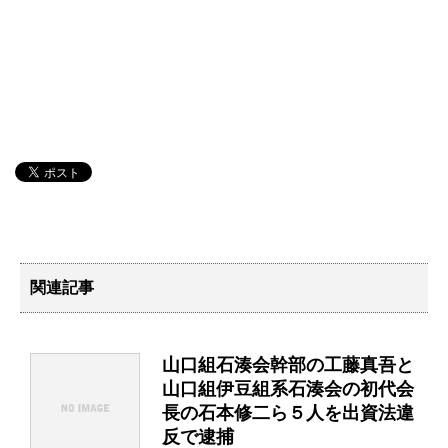
関連記事
山口組石湊会幹部の工藤真吾と
山口組伊豆組系石湊会の初代会
長の石本修二ら５人を出資法違
反で逮捕