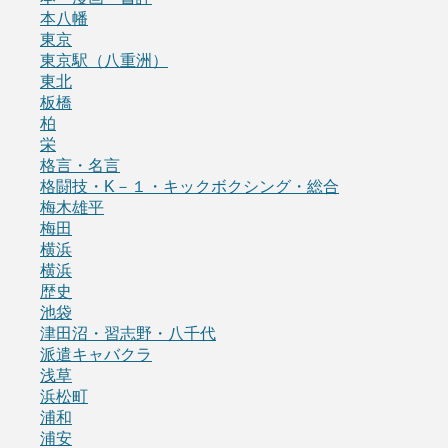
本八幡
東京
東京駅（八重洲）
東北
板橋
柏
栄
格言・名言
格闘技・K－１・キックボクシング・総合
梅木雄平
梅田
横浜
横浜
歴史
池袋
津田沼・習志野・八千代
派遣キャバクラ
浅草
浜松町
浦和
浦安