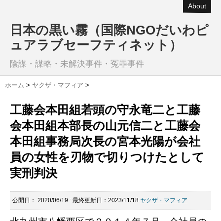
About
日本の黒い霧（国際NGOだいわピ
ュアラブセーフティネット）
陰謀・謀略・未解決事件・冤罪事件
ホーム
>
ヤクザ・マフィア
>
工藤会本田組若頭の守永竜二と工藤
会本田組本部長の山元信二と工藤会
本田組事務局次長の宮本光陽が会社
員の女性を刃物で切りつけたとして
実刑判決
公開日：
2020/06/19
: 最終更新日：2023/11/18
ヤクザ・マフィア