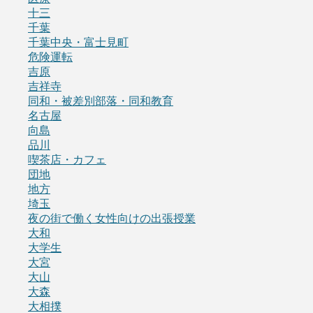
十三
千葉
千葉中央・富士見町
危険運転
吉原
吉祥寺
同和・被差別部落・同和教育
名古屋
向島
品川
喫茶店・カフェ
団地
地方
埼玉
夜の街で働く女性向けの出張授業
大和
大学生
大宮
大山
大森
大相撲