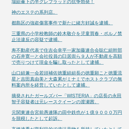
場組傘下の半グレブラッドの抗争勃発！
神のエステの系列店。
都島区の強盗傷害事件で新たに緒方好誠を逮捕。
三重県の小学校教師の鈴木敬介を児童買春・ポルノ禁
止法違反の容疑で逮捕。
寿不動産代表で住吉会幸平一家加藤連合会聡仁組幹部
の石井寛一と会社役員の臼居崇ら９人が不動産を高額
で売りつけて現金を騙し取ったとして逮捕。
山口組兼一会若頭補佐徳重組組長の徳重願こと徳重流
星と吉田真由美と大森累がミナミでホストクラブの無
料案内所を経営していたとして逮捕。
摘発されたガールズバー「WISTERIA」の店長の永田
智子容疑者は元レースクイーンの渡瀬茜。
元関東連合宮前愚連隊の田中鉄也が１億９０００万円
を脱税したとして起訴。