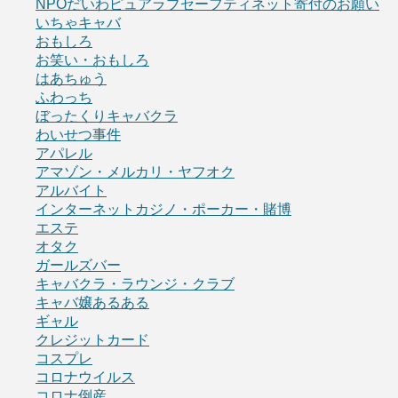
NPOだいわピュアラブセーフティネット寄付のお願い
いちゃキャバ
おもしろ
お笑い・おもしろ
はあちゅう
ふわっち
ぼったくりキャバクラ
わいせつ事件
アパレル
アマゾン・メルカリ・ヤフオク
アルバイト
インターネットカジノ・ポーカー・賭博
エステ
オタク
ガールズバー
キャバクラ・ラウンジ・クラブ
キャバ嬢あるある
ギャル
クレジットカード
コスプレ
コロナウイルス
コロナ倒産