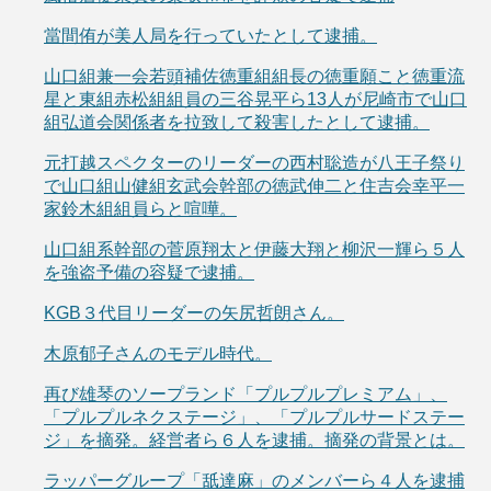
當間侑が美人局を行っていたとして逮捕。
山口組兼一会若頭補佐徳重組組長の徳重願こと徳重流
星と東組赤松組組員の三谷晃平ら13人が尼崎市で山口
組弘道会関係者を拉致して殺害したとして逮捕。
元打越スペクターのリーダーの西村聡造が八王子祭り
で山口組山健組玄武会幹部の徳武伸二と住吉会幸平一
家鈴木組組員らと喧嘩。
山口組系幹部の菅原翔太と伊藤大翔と柳沢一輝ら５人
を強盗予備の容疑で逮捕。
KGB３代目リーダーの矢尻哲朗さん。
木原郁子さんのモデル時代。
再び雄琴のソープランド「プルプルプレミアム」、
「プルプルネクステージ」、「プルプルサードステー
ジ」を摘発。経営者ら６人を逮捕。摘発の背景とは。
ラッパーグループ「舐達麻」のメンバーら４人を逮捕