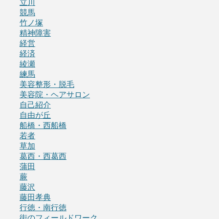
立川
競馬
竹ノ塚
精神障害
経営
経済
綾瀬
練馬
美容整形・脱毛
美容院・ヘアサロン
自己紹介
自由が丘
船橋・西船橋
若者
草加
葛西・西葛西
蒲田
蕨
藤沢
藤田孝典
行徳・南行徳
街のフィールドワーク