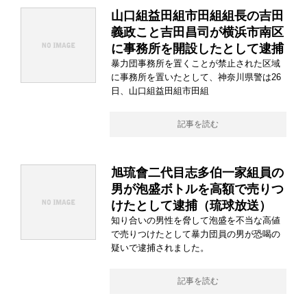
山口組益田組市田組組長の吉田
義政こと吉田昌司が横浜市南区
に事務所を開設したとして逮捕
暴力団事務所を置くことが禁止された区域
に事務所を置いたとして、神奈川県警は26
日、山口組益田組市田組
記事を読む
旭琉會二代目志多伯一家組員の
男が泡盛ボトルを高額で売りつ
けたとして逮捕（琉球放送）
知り合いの男性を脅して泡盛を不当な高値
で売りつけたとして暴力団員の男が恐喝の
疑いで逮捕されました。
記事を読む