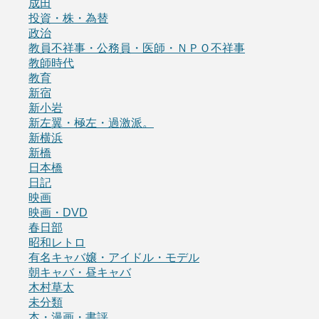
成田
投資・株・為替
政治
教員不祥事・公務員・医師・ＮＰＯ不祥事
教師時代
教育
新宿
新小岩
新左翼・極左・過激派。
新横浜
新橋
日本橋
日記
映画
映画・DVD
春日部
昭和レトロ
有名キャバ嬢・アイドル・モデル
朝キャバ・昼キャバ
木村草太
未分類
本・漫画・書評