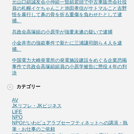
元山口組誠友会小仲組一賢組若頭で中古車販売会社役
員の札幌イケちゃんこと池田孝信がサトマルこと吉野
悟を暴行して鼻の骨を折る重傷を負わせたとして逮
捕。
共政会高塚組の小原学が強要未遂の疑いで逮捕
小金井市の強盗事件で新たに三浦謙司朗ら４人を逮
捕。
中国電力大崎発電所の発電施設建設をめぐる企業恐喝
事件で共政会高塚組組員の小原学被告に懲役４年の判
決
カテゴリー
AV
JKリフレ・JKビジネス
LIFE
NPO
NPOだいわピュアラブセーフティネットへの講演・執
筆・お仕事のご依頼