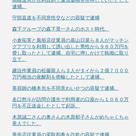
高橋達秀が営利目的で違法薬物を所持していたとして
逮捕。
守部直道を不同意性交などの容疑で逮捕
森下グループの森下景一さんのホスト時代。
小倉拓実と風俗店従業員の嘉山日菜ら８人がマッチン
グアプリを利用して誘い出した男性から９６０万円を
脅し取ったとして逮捕。自宅に押しかけて執拗に取り
立て。
建設作業員の松藤龍人ら３人がタイから２億７０００
万円相当の覚醒剤を密輸したとして逮捕。
美容師の橋本光を不同意わいせつの容疑で逮捕。
名口愁斗が訪問介護先で利用者の口座から１０６０万
円を不正送金したとして起訴。
木原誠二さんの奥さんの木原郁子さんがめちゃくちゃ
美人でした。
風俗店従業員の梁取和希を詐欺の容疑で逮捕