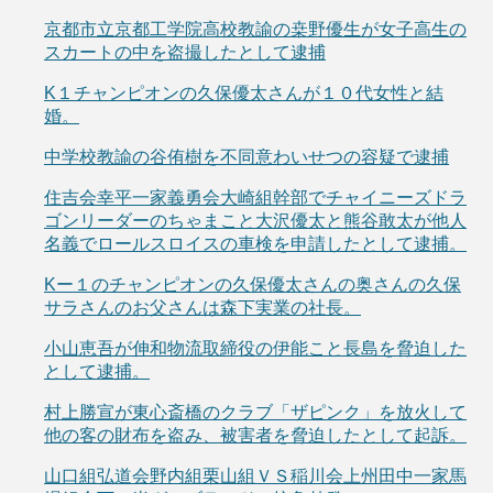
京都市立京都工学院高校教諭の桒野優生が女子高生の
スカートの中を盗撮したとして逮捕
K１チャンピオンの久保優太さんが１０代女性と結
婚。
中学校教諭の谷侑樹を不同意わいせつの容疑で逮捕
住吉会幸平一家義勇会大崎組幹部でチャイニーズドラ
ゴンリーダーのちゃまこと大沢優太と熊谷敢太が他人
名義でロールスロイスの車検を申請したとして逮捕。
Kー１のチャンピオンの久保優太さんの奥さんの久保
サラさんのお父さんは森下実業の社長。
小山恵吾が伸和物流取締役の伊能こと長島を脅迫した
として逮捕。
村上勝宣が東心斎橋のクラブ「ザピンク」を放火して
他の客の財布を盗み、被害者を脅迫したとして起訴。
山口組弘道会野内組栗山組ＶＳ稲川会上州田中一家馬