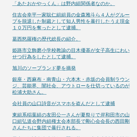
「あたおかやっくん」は野内組関係者なのか。
住吉会幸平一家聡仁組組員の金森雅斗ら４人がグルー
プを脱退した制裁として知人男性を暴行したうえ現金
１０万円を奪ったとして逮捕。
葛西怒羅権の歴代総長の紹介。
姫路市立飾磨小学校教諭の目木優基が女子高生にわい
せつ行為をしたとして逮捕。
旭川のソープランド夢を摘発
銀座・西麻布・南青山・六本木・赤坂の会員制ラウン
ジ、芸能界、闇社会、アウトローを仕切っているのが
松浦大助さん。
会社員の山口詩音がスマホを盗んだとして逮捕
東組系稲葉組の友田公一さんが夏祭りで岸和田市の山
口組弘道会野内組権太会本部長で剛心会会長の西田剛
さんたちに集団で暴行される。