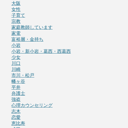
大阪
女性
子育て
宗教
家庭教師しています
家電
富裕層・金持ち
小岩
小岩・新小岩・葛西・西葛西
少女
川口
川崎
市川・松戸
幡ヶ谷
平井
弁護士
強盗
心理カウンセリング
志木
恋愛
恵比寿