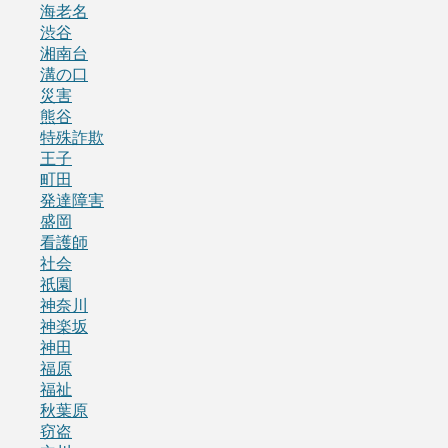
海老名
渋谷
湘南台
溝の口
災害
熊谷
特殊詐欺
王子
町田
発達障害
盛岡
看護師
社会
祇園
神奈川
神楽坂
神田
福原
福祉
秋葉原
窃盗