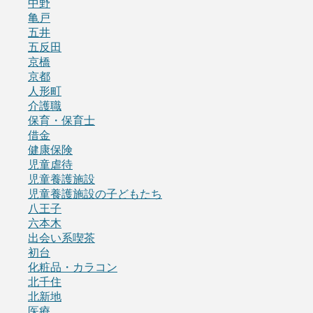
中野
亀戸
五井
五反田
京橋
京都
人形町
介護職
保育・保育士
借金
健康保険
児童虐待
児童養護施設
児童養護施設の子どもたち
八王子
六本木
出会い系喫茶
初台
化粧品・カラコン
北千住
北新地
医療