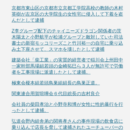
京都市東山区の京都市立京都工学院高校の教師の木村
英樹が左京区の大学院生の女性宅に侵入して下着を盗
んだとして逮捕
Z李グループ配下のチャイニーズドラゴン関係者の茨
木陽太と小野航平が松浦グループと敵対していた司法
書士の新宿モッコリーズこと竹川裕一の自宅に乗り込
み土下座させて、スマホを壊したとして逮捕
建築会社「柴工業」の実質的経営者で稲川会上州田中
一家幹部馬場組若頭の金崎拓巳ら３人が無許可で労働
者を工事現場に派遣したとして逮捕。
極東会榎本組若頭鳥巣組組長の鳥巣正道。
関東連合用賀喧嘩会６代目総長の吉村良介
会社員の柴田孝治と小野寺和博が女性に性的暴行を行
ったとして逮捕。
弘道会野内組舎弟の関将孝さんの事件現場の飲食店に
乗り込んで店長を脅して逮捕されたユーチューバーの