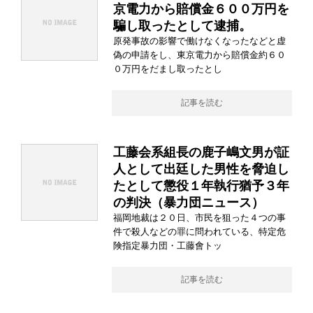
京電力から賠償金６００万円を
騙し取ったとして逮捕。
原発事故の影響で働けなくなったなどと虚
偽の申請をし、東京電力から賠償金約６０
０万円をだまし取ったとし
記事を読む
工藤会系組長の鹿子嶋文男が証
人として出廷した男性を脅迫し
たとして懲役１年執行猶予３年
の判決（暴力団ニュース）
福岡地裁は２０日、市民を狙った４つの事
件で殺人などの罪に問われている、特定危
険指定暴力団・工藤會トッ
記事を読む