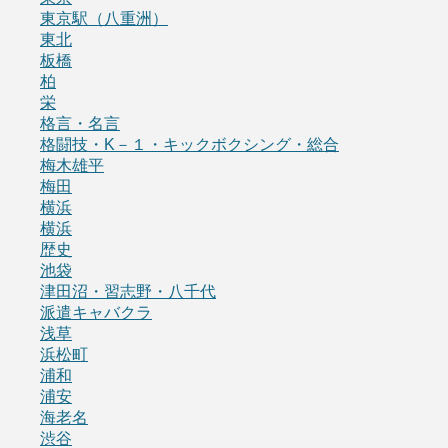
東京駅（八重洲）
東北
板橋
柏
栄
格言・名言
格闘技・K－１・キックボクシング・総合
梅木雄平
梅田
横浜
横浜
歴史
池袋
津田沼・習志野・八千代
派遣キャバクラ
浅草
浜松町
浦和
浦安
海老名
渋谷