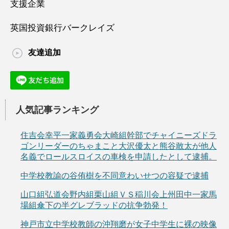
支援企業
英国投資銀行バークレイズ
友達追加
人気記事ランキング
住吉会幸平一家義勇会大崎組幹部でチャイニーズドラ
ゴンリーダーのちゃまこと大沢優太と熊谷敢太が他人
名義でロールスロイスの車検を申請したとして逮捕。
中学校教諭の谷侑樹を不同意わいせつの容疑で逮捕
山口組弘道会野内組栗山組ＶＳ稲川会上州田中一家馬
場組傘下の半グレブラッドの抗争勃発！
神戸市立中学校教師の沖翔磨が女子中学生に裸の映像