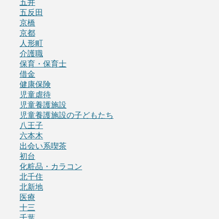
五井
五反田
京橋
京都
人形町
介護職
保育・保育士
借金
健康保険
児童虐待
児童養護施設
児童養護施設の子どもたち
八王子
六本木
出会い系喫茶
初台
化粧品・カラコン
北千住
北新地
医療
十三
千葉