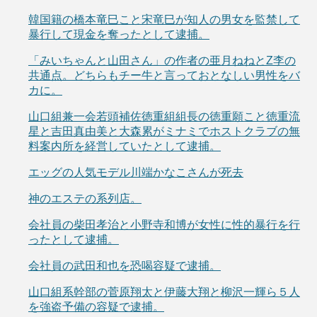
韓国籍の橋本竜巳こと宋竜巳が知人の男女を監禁して
暴行して現金を奪ったとして逮捕。
「みいちゃんと山田さん」の作者の亜月ねねとZ李の
共通点。どちらもチー牛と言っておとなしい男性をバ
カに。
山口組兼一会若頭補佐徳重組組長の徳重願こと徳重流
星と吉田真由美と大森累がミナミでホストクラブの無
料案内所を経営していたとして逮捕。
エッグの人気モデル川端かなこさんが死去
神のエステの系列店。
会社員の柴田孝治と小野寺和博が女性に性的暴行を行
ったとして逮捕。
会社員の武田和也を恐喝容疑で逮捕。
山口組系幹部の菅原翔太と伊藤大翔と柳沢一輝ら５人
を強盗予備の容疑で逮捕。