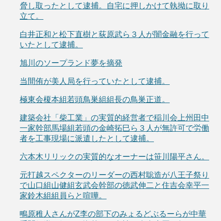
脅し取ったとして逮捕。自宅に押しかけて執拗に取り
立て。
白井正和と松下直樹と荻原武ら３人が闇金融を行って
いたとして逮捕。
旭川のソープランド夢を摘発
当間侑が美人局を行っていたとして逮捕。
極東会榎本組若頭鳥巣組組長の鳥巣正道。
建築会社「柴工業」の実質的経営者で稲川会上州田中
一家幹部馬場組若頭の金崎拓巳ら３人が無許可で労働
者を工事現場に派遣したとして逮捕。
六本木リリックの実質的なオーナーは笹川陽平さん。
元打越スペクターのリーダーの西村聡造が八王子祭り
で山口組山健組玄武会幹部の徳武伸二と住吉会幸平一
家鈴木組組員らと喧嘩。
鴫原稚人さんがZ李の部下のみょるどぶるーらが中華