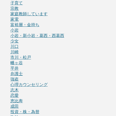
子育て
宗教
家庭教師しています
家電
富裕層・金持ち
小岩
小岩・新小岩・葛西・西葛西
少女
川口
川崎
市川・松戸
幡ヶ谷
平井
弁護士
強盗
心理カウンセリング
志木
恋愛
恵比寿
成田
投資・株・為替