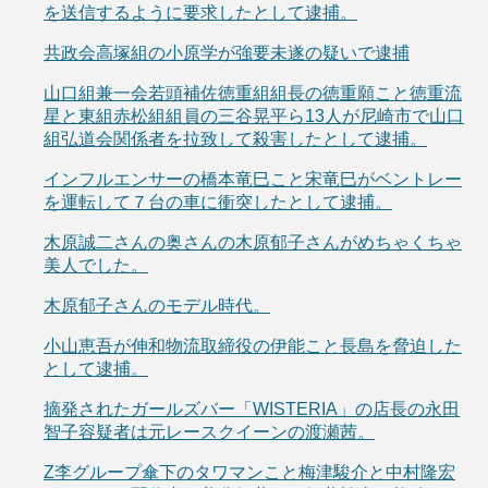
を送信するように要求したとして逮捕。
共政会高塚組の小原学が強要未遂の疑いで逮捕
山口組兼一会若頭補佐徳重組組長の徳重願こと徳重流
星と東組赤松組組員の三谷晃平ら13人が尼崎市で山口
組弘道会関係者を拉致して殺害したとして逮捕。
インフルエンサーの橋本竜巳こと宋竜巳がベントレー
を運転して７台の車に衝突したとして逮捕。
木原誠二さんの奥さんの木原郁子さんがめちゃくちゃ
美人でした。
木原郁子さんのモデル時代。
小山恵吾が伸和物流取締役の伊能こと長島を脅迫した
として逮捕。
摘発されたガールズバー「WISTERIA」の店長の永田
智子容疑者は元レースクイーンの渡瀬茜。
Z李グループ傘下のタワマンこと梅津駿介と中村隆宏