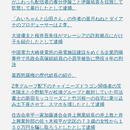
がふわっち配信者の養分伊藤こと伊藤祐喜を拉致して
監禁して暴行したとして逮捕。
「みいちゃんと山田さん」の作者の亜月ねねとダイア
ナのプロデューサーはＺ李。
大波優太と桜井吾朱佳がマレーシアの詐欺拠点にかけ
子を紹介したとして逮捕
中国電力大崎発電所の発電施設建設をめぐる企業恐喝
事件で共政会高塚組組員の小原学被告に懲役４年の判
決
葛西怒羅権の歴代総長の紹介。
Z李グループ配下のチャイニーズドラゴン関係者の茨
木陽太と小野航平が松浦グループと敵対していた司法
書士の新宿モッコリーズこと竹川裕一の自宅に乗り込
み土下座させて、スマホを壊したとして逮捕
住吉会幸平一家加藤連合会井上興業組長の井上敦と井
上興業幹部の佐々木裕平が北区の７３歳の女性から１
５０万円を騙し取ろうとしたとして逮捕