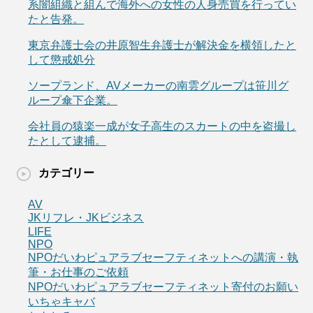
系闇組織と組んで海外への女性の人身売買を行ってい
たと告発。
東京弁護士会の井原智生弁護士が解決金を横領したと
して懲戒処分
ソープランド、AVメーカーの南雲グループは笹川グ
ループ傘下企業。
会社員の猿楽一成が女子高生のスカートの中を盗撮し
たとして逮捕。
カテゴリー
AV
JKリフレ・JKビジネス
LIFE
NPO
NPOだいわピュアラブセーフティネットへの講演・執
筆・お仕事のご依頼
NPOだいわピュアラブセーフティネット寄付のお願い
いちゃキャバ