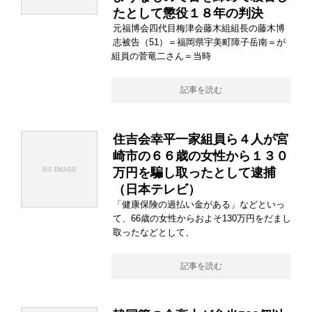
たとして懲役１８年の判決
元福博会四代目梅津会藤木組組長の藤木博
志被告（51）＝福岡県宇美町障子岳南＝が
組員の菅竜二さん＝当時
記事を読む
住吉会幸平一家組員ら４人が宮
崎市の６６歳の女性から１３０
万円を騙し取ったとして逮捕
（日本テレビ）
「健康保険の過払い金がある」などといっ
て、66歳の女性からおよそ130万円をだまし
取ったなどとして、
記事を読む