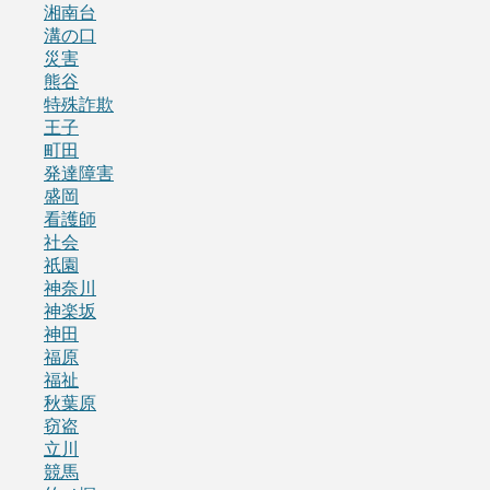
湘南台
溝の口
災害
熊谷
特殊詐欺
王子
町田
発達障害
盛岡
看護師
社会
祇園
神奈川
神楽坂
神田
福原
福祉
秋葉原
窃盗
立川
競馬