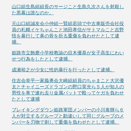
山口組生島組組長のサージこと生島久次さんを射殺し
た黒幕は誰なのか。
元山口組誠友会小仲組一賢組若頭で中古車販売会社役
員の札幌イケちゃんこと池田孝信がサトマルこと吉野
悟を暴行して鼻の骨を折る重傷を負わせたとして逮
捕。
姫路市立飾磨小学校教諭の目木優基が女子高生にわい
せつ行為をしたとして逮捕。
成瀬裕之が少女に性的暴行を行ったとして逮捕。
住吉会幸平一家義勇会大崎組組員のちゃまこと大沢優
太とチャイニーズドラゴンの野口英光ら５人が知人の
男性を車で連れ去り金属バットで殴ってケガを負わせ
たとして逮捕
ブレイキングダウン姫路軍団メンバーの小川泰輝ら６
人が対立するグループと勘違いして同じグループのメ
ンバーを刃物で刺して重傷を負わせたとして逮捕。