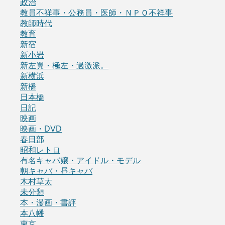
政治
教員不祥事・公務員・医師・ＮＰＯ不祥事
教師時代
教育
新宿
新小岩
新左翼・極左・過激派。
新横浜
新橋
日本橋
日記
映画
映画・DVD
春日部
昭和レトロ
有名キャバ嬢・アイドル・モデル
朝キャバ・昼キャバ
木村草太
未分類
本・漫画・書評
本八幡
東京