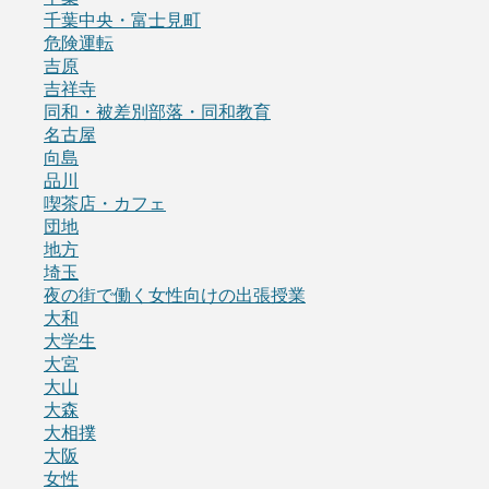
千葉中央・富士見町
危険運転
吉原
吉祥寺
同和・被差別部落・同和教育
名古屋
向島
品川
喫茶店・カフェ
団地
地方
埼玉
夜の街で働く女性向けの出張授業
大和
大学生
大宮
大山
大森
大相撲
大阪
女性