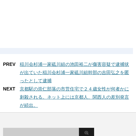
PREV
稲川会杉浦一家砥川組の池田裕二が傷害容疑で逮捕状
が出ていた稲川会杉浦一家砥川組幹部の吉田弘之を匿
ったとして逮捕
NEXT
京都駅の崇仁部落の市営住宅で２４歳女性が何者かに
刺殺される。ネット上には京都人、関西人の差別発言
が続出。