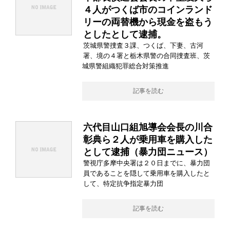
４人がつくば市のコインランド
リーの両替機から現金を盗もう
としたとして逮捕。
茨城県警捜査３課、つくば、下妻、古河
署、境の４署と栃木県警の合同捜査班、茨
城県警組織犯罪総合対策推進
記事を読む
六代目山口組旭導会会長の川合
彰典ら２人が乗用車を購入した
として逮捕（暴力団ニュース）
警視庁多摩中央署は２０日までに、暴力団
員であることを隠して乗用車を購入したと
して、特定抗争指定暴力団
記事を読む