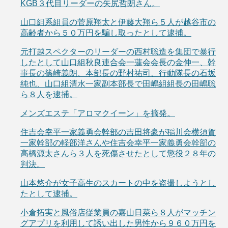
KGB３代目リーダーの矢尻哲朗さん。
山口組系組員の菅原翔太と伊藤大翔ら５人が越谷市の
高齢者から５０万円を騙し取ったとして逮捕。
元打越スペクターのリーダーの西村聡造を集団で暴行
したとして山口組秋良連合会一蓮会会長の金伸一、幹
事長の篠崎義朗、本部長の野村祐司、行動隊長の石坂
純也、山口組清水一家副本部長で田嶋組組長の田嶋聡
ら８人を逮捕。
メンズエステ「アロマクイーン」を摘発。
住吉会幸平一家義勇会幹部の吉田将豪が稲川会横須賀
一家幹部の軽部洋さんや住吉会幸平一家義勇会幹部の
高橋源太さんら３人を死傷させたとして懲役２８年の
判決。
山本悠介が女子高生のスカートの中を盗撮しようとし
たとして逮捕。
小倉拓実と風俗店従業員の嘉山日菜ら８人がマッチン
グアプリを利用して誘い出した男性から９６０万円を