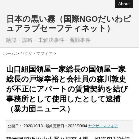
About
日本の黒い霧（国際NGOだいわピ
ュアラブセーフティネット）
陰謀・謀略・未解決事件・冤罪事件
ホーム
>
ヤクザ・マフィア
>
山口組国領屋一家総長の国領屋一家
総長の戸塚幸裕と会社員の森川敦史
が不正にアパートの賃貸契約を結び
事務所として使用したとして逮捕
（暴力団ニュース）
公開日：
2020/10/13
: 最終更新日：2023/09/04
ヤクザ・マフィア