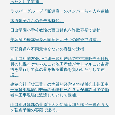
ったとして逮捕。
ラッパーグループ「舐達麻」のメンバーら４人を逮捕
木原郁子さんのモデル時代。
日出学園小学校教諭の西口哲也を詐欺容疑で逮捕
美容師の橋本光を不同意わいせつの容疑で逮捕。
守部直道を不同意性交などの容疑で逮捕
元山口組誠友会小仲組一賢組若頭で中古車販売会社役
員の札幌イケちゃんこと池田孝信がサトマルこと吉野
悟を暴行して鼻の骨を折る重傷を負わせたとして逮
捕。
建築会社「柴工業」の実質的経営者で稲川会上州田中
一家幹部馬場組若頭の金崎拓巳ら３人が無許可で労働
者を工事現場に派遣したとして逮捕。
山口組系幹部の菅原翔太と伊藤大翔と柳沢一輝ら５人
を強盗予備の容疑で逮捕。