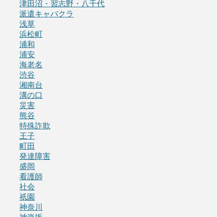
津田沼・習志野・八千代
派遣キャバクラ
浅草
浜松町
浦和
浦安
海老名
渋谷
湘南台
溝の口
災害
熊谷
特殊詐欺
王子
町田
発達障害
盛岡
看護師
社会
祇園
神奈川