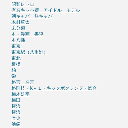
昭和レトロ
有名キャバ嬢・アイドル・モデル
朝キャバ・昼キャバ
木村草太
未分類
本・漫画・書評
本八幡
東京
東京駅（八重洲）
東北
板橋
柏
栄
格言・名言
格闘技・K－１・キックボクシング・総合
梅木雄平
梅田
横浜
横浜
歴史
池袋