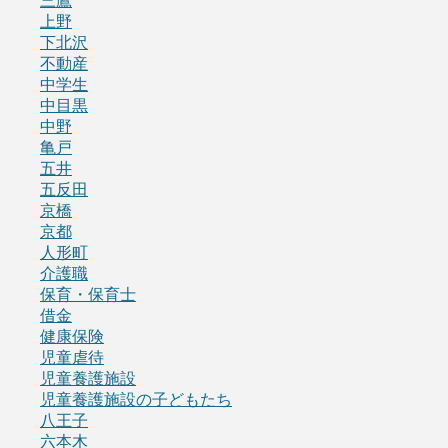
三鷹
上野
下北沢
不動産
中学生
中目黒
中野
亀戸
五井
五反田
京橋
京都
人形町
介護職
保育・保育士
借金
健康保険
児童虐待
児童養護施設
児童養護施設の子どもたち
八王子
六本木