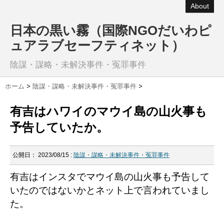
About
日本の黒い霧（国際NGOだいわピ
ュアラブセーフティネット）
陰謀・謀略・未解決事件・冤罪事件
ホーム
>
陰謀・謀略・未解決事件・冤罪事件
>
有吉はハワイのマウイ島の山火事も
予告していたか。
公開日：
2023/08/15
:
陰謀・謀略・未解決事件・冤罪事件
有吉はインスタでマウイ島の山火事も予告して
いたのではないかとネット上で言われていまし
た。