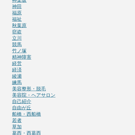
神楽坂
神田
福原
福祉
秋葉原
窃盗
立川
競馬
竹ノ塚
精神障害
経営
経済
綾瀬
練馬
美容整形・脱毛
美容院・ヘアサロン
自己紹介
自由が丘
船橋・西船橋
若者
草加
葛西・西葛西