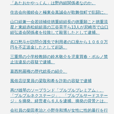
「あたおかやっくん」は野内組関係者なのか。
住吉会向後睦会と極東会真誠会が歌舞伎町で乱闘に。
山口組兼一会若頭補佐徳重組組長の徳重願こと徳重流
星と東組赤松組組員の三谷晃平ら13人が尼崎市で山口
組弘道会関係者を拉致して殺害したとして逮捕。
名口愁斗が訪問介護先で利用者の口座から１０６０万
円を不正送金したとして起訴。
三重県の小学校教師の鈴木敬介を児童買春・ポルノ禁
止法違反の容疑で逮捕。
葛西怒羅権の歴代総長の紹介。
風俗店従業員の梁取和希を詐欺の容疑で逮捕
再び雄琴のソープランド「プルプルプレミアム」、
「プルプルネクステージ」、「プルプルサードステー
ジ」を摘発。経営者ら６人を逮捕。摘発の背景とは。
会社員の柴田孝治と小野寺和博が女性に性的暴行を行