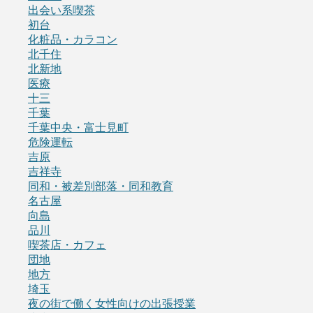
出会い系喫茶
初台
化粧品・カラコン
北千住
北新地
医療
十三
千葉
千葉中央・富士見町
危険運転
吉原
吉祥寺
同和・被差別部落・同和教育
名古屋
向島
品川
喫茶店・カフェ
団地
地方
埼玉
夜の街で働く女性向けの出張授業