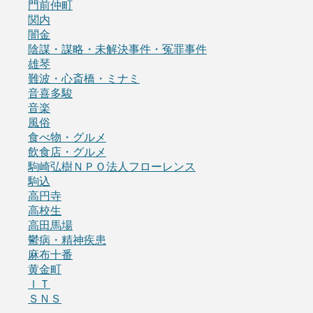
門前仲町
関内
闇金
陰謀・謀略・未解決事件・冤罪事件
雄琴
難波・心斎橋・ミナミ
音喜多駿
音楽
風俗
食べ物・グルメ
飲食店・グルメ
駒崎弘樹ＮＰＯ法人フローレンス
駒込
高円寺
高校生
高田馬場
鬱病・精神疾患
麻布十番
黄金町
ＩＴ
ＳＮＳ