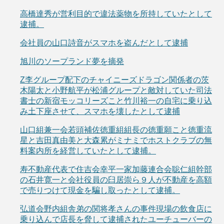
高橋達秀が営利目的で違法薬物を所持していたとして
逮捕。
会社員の山口詩音がスマホを盗んだとして逮捕
旭川のソープランド夢を摘発
Z李グループ配下のチャイニーズドラゴン関係者の茨
木陽太と小野航平が松浦グループと敵対していた司法
書士の新宿モッコリーズこと竹川裕一の自宅に乗り込
み土下座させて、スマホを壊したとして逮捕
山口組兼一会若頭補佐徳重組組長の徳重願こと徳重流
星と吉田真由美と大森累がミナミでホストクラブの無
料案内所を経営していたとして逮捕。
寿不動産代表で住吉会幸平一家加藤連合会聡仁組幹部
の石井寛一と会社役員の臼居崇ら９人が不動産を高額
で売りつけて現金を騙し取ったとして逮捕。
弘道会野内組舎弟の関将孝さんの事件現場の飲食店に
乗り込んで店長を脅して逮捕されたユーチューバーの