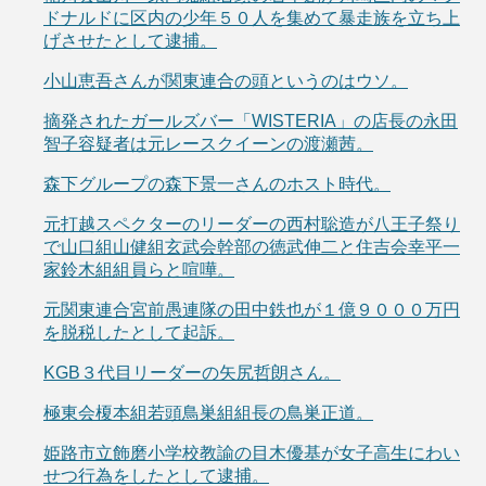
ドナルドに区内の少年５０人を集めて暴走族を立ち上
げさせたとして逮捕。
小山恵吾さんが関東連合の頭というのはウソ。
摘発されたガールズバー「WISTERIA」の店長の永田
智子容疑者は元レースクイーンの渡瀬茜。
森下グループの森下景一さんのホスト時代。
元打越スペクターのリーダーの西村聡造が八王子祭り
で山口組山健組玄武会幹部の徳武伸二と住吉会幸平一
家鈴木組組員らと喧嘩。
元関東連合宮前愚連隊の田中鉄也が１億９０００万円
を脱税したとして起訴。
KGB３代目リーダーの矢尻哲朗さん。
極東会榎本組若頭鳥巣組組長の鳥巣正道。
姫路市立飾磨小学校教諭の目木優基が女子高生にわい
せつ行為をしたとして逮捕。