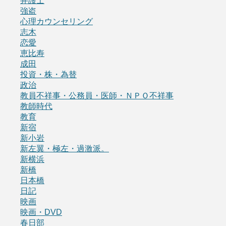
弁護士
強盗
心理カウンセリング
志木
恋愛
恵比寿
成田
投資・株・為替
政治
教員不祥事・公務員・医師・ＮＰＯ不祥事
教師時代
教育
新宿
新小岩
新左翼・極左・過激派。
新横浜
新橋
日本橋
日記
映画
映画・DVD
春日部