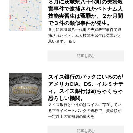
８月に茨城県八千代町の夫婦殺
害事件で逮捕されたベトナム人
技能実習生は冤罪か。２か月間
で３件の類似事件が発生。
８月に茨城県八千代町の夫婦殺害事件で逮
捕されたベトナム人技能実習生は冤罪だと
思います。 &nb
記事を読む
スイス銀行のバックにいるのが
アメリカCIA、DS、イルミナテ
ィ。スイス銀行はめちゃくちゃ
恐ろしい機関。
スイス銀行というのはスイスに存在してい
るプライベートバンクの総称で、資産額が
一定以上の富裕層の顧客を
記事を読む