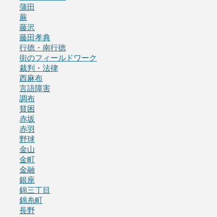
蒲田
蕨
藤沢
藤田孝典
行徳・南行徳
街のフィールドワーク
裁判・法律
西麻布
言語障害
調布
貧困
赤坂
赤羽
野球
金山
金町
金融
銀座
錦三丁目
錦糸町
長野