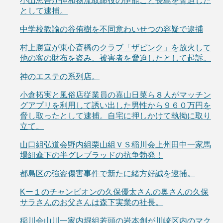
小山恵吾が伸和物流取締役の伊能こと長島を脅迫した
として逮捕。
中学校教諭の谷侑樹を不同意わいせつの容疑で逮捕
村上勝宣が東心斎橋のクラブ「ザピンク」を放火して
他の客の財布を盗み、被害者を脅迫したとして起訴。
神のエステの系列店。
小倉拓実と風俗店従業員の嘉山日菜ら８人がマッチン
グアプリを利用して誘い出した男性から９６０万円を
脅し取ったとして逮捕。自宅に押しかけて執拗に取り
立て。
山口組弘道会野内組栗山組ＶＳ稲川会上州田中一家馬
場組傘下の半グレブラッドの抗争勃発！
都島区の強盗傷害事件で新たに緒方好誠を逮捕。
Kー１のチャンピオンの久保優太さんの奥さんの久保
サラさんのお父さんは森下実業の社長。
稲川会山川一家内堀組若頭の岩本創が川崎区内のマク