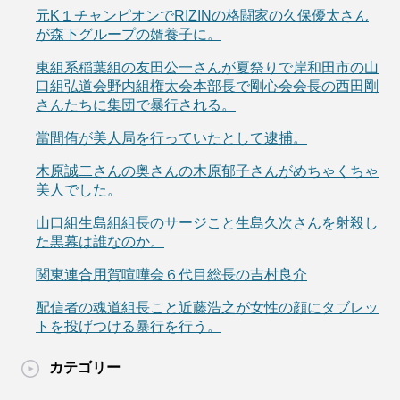
元K１チャンピオンでRIZINの格闘家の久保優太さん
が森下グループの婿養子に。
東組系稲葉組の友田公一さんが夏祭りで岸和田市の山
口組弘道会野内組権太会本部長で剛心会会長の西田剛
さんたちに集団で暴行される。
當間侑が美人局を行っていたとして逮捕。
木原誠二さんの奥さんの木原郁子さんがめちゃくちゃ
美人でした。
山口組生島組組長のサージこと生島久次さんを射殺し
た黒幕は誰なのか。
関東連合用賀喧嘩会６代目総長の吉村良介
配信者の魂道組長こと近藤浩之が女性の顔にタブレッ
トを投げつける暴行を行う。
カテゴリー