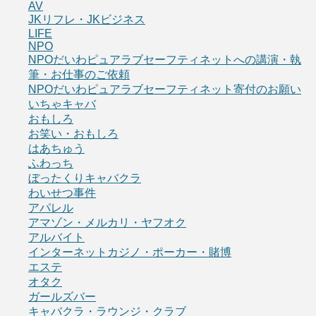
AV
JKリフレ・JKビジネス
LIFE
NPO
NPOだいわピュアラブセーフティネットへの講演・執
筆・お仕事のご依頼
NPOだいわピュアラブセーフティネット寄付のお願い
いちゃキャバ
おもしろ
お笑い・おもしろ
はあちゅう
ふわっち
ぼったくりキャバクラ
わいせつ事件
アパレル
アマゾン・メルカリ・ヤフオク
アルバイト
インターネットカジノ・ポーカー・賭博
エステ
オタク
ガールズバー
キャバクラ・ラウンジ・クラブ