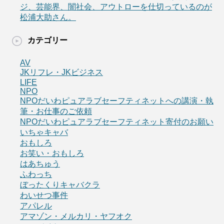
ジ、芸能界、闇社会、アウトローを仕切っているのが
松浦大助さん。
カテゴリー
AV
JKリフレ・JKビジネス
LIFE
NPO
NPOだいわピュアラブセーフティネットへの講演・執
筆・お仕事のご依頼
NPOだいわピュアラブセーフティネット寄付のお願い
いちゃキャバ
おもしろ
お笑い・おもしろ
はあちゅう
ふわっち
ぼったくりキャバクラ
わいせつ事件
アパレル
アマゾン・メルカリ・ヤフオク