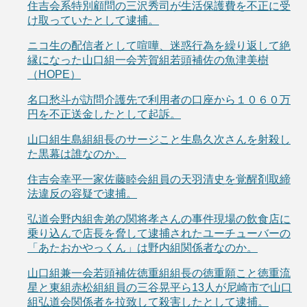
住吉会系特別顧問の三沢秀司が生活保護費を不正に受
け取っていたとして逮捕。
ニコ生の配信者として喧嘩、迷惑行為を繰り返して絶
縁になった山口組一会芳賀組若頭補佐の魚津美樹
（HOPE）
名口愁斗が訪問介護先で利用者の口座から１０６０万
円を不正送金したとして起訴。
山口組生島組組長のサージこと生島久次さんを射殺し
た黒幕は誰なのか。
住吉会幸平一家佐藤睦会組員の天羽清史を覚醒剤取締
法違反の容疑で逮捕。
弘道会野内組舎弟の関将孝さんの事件現場の飲食店に
乗り込んで店長を脅して逮捕されたユーチューバーの
「あたおかやっくん」は野内組関係者なのか。
山口組兼一会若頭補佐徳重組組長の徳重願こと徳重流
星と東組赤松組組員の三谷晃平ら13人が尼崎市で山口
組弘道会関係者を拉致して殺害したとして逮捕。