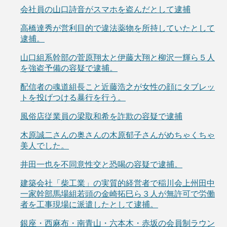
会社員の山口詩音がスマホを盗んだとして逮捕
高橋達秀が営利目的で違法薬物を所持していたとして
逮捕。
山口組系幹部の菅原翔太と伊藤大翔と柳沢一輝ら５人
を強盗予備の容疑で逮捕。
配信者の魂道組長こと近藤浩之が女性の顔にタブレッ
トを投げつける暴行を行う。
風俗店従業員の梁取和希を詐欺の容疑で逮捕
木原誠二さんの奥さんの木原郁子さんがめちゃくちゃ
美人でした。
井田一也を不同意性交と恐喝の容疑で逮捕。
建築会社「柴工業」の実質的経営者で稲川会上州田中
一家幹部馬場組若頭の金崎拓巳ら３人が無許可で労働
者を工事現場に派遣したとして逮捕。
銀座・西麻布・南青山・六本木・赤坂の会員制ラウン