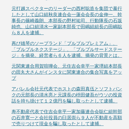
元打越スペクターのリーダーの西村聡造を集団で暴行
したとして山口組秋良連合会一蓮会会長の金伸一、幹
事長の篠崎義朗、本部長の野村祐司、行動隊長の石坂
純也、山口組清水一家副本部長で田嶋組組長の田嶋聡
ら８人を逮捕。
再び雄琴のソープランド「プルプルプレミアム」、
「プルプルネクステージ」、「プルプルサードステー
ジ」を摘発。経営者ら６人を逮捕。摘発の背景とは。
元関東連合用賀喧嘩会、元住吉会幸平一家堺組本部長
の田丸大さんがインスタに関東連合の集合写真をアッ
プ
アパレル会社元代表でホストの森田真伍とソフトバン
クの元部長の清水亮と元課長の枡田健吾がウソの投資
話を持ち掛けて１２億円を騙し取ったとして逮捕。
寿不動産代表で住吉会幸平一家加藤連合会聡仁組幹部
の石井寛一と会社役員の臼居崇ら９人が不動産を高額
で売りつけて現金を騙し取ったとして逮捕。