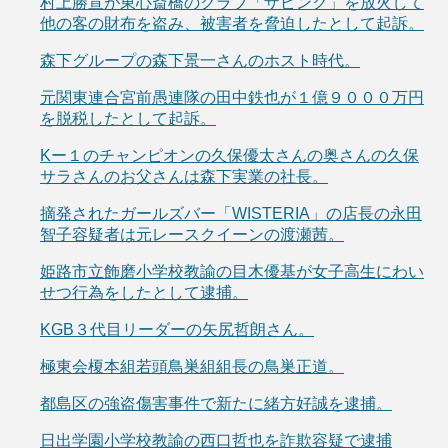
村上勝宣が東心斎橋のクラブ「ザピンク」を放火して
他の客の財布を盗み、被害者を脅迫したとして起訴。
森下グループの森下景一さんのホスト時代。
元関東連合宮前愚連隊の田中鉄也が１億９０００万円
を脱税したとして起訴。
Kー１のチャンピオンの久保優太さんの奥さんの久保
サラさんのお父さんは森下実業の社長。
摘発されたガールズバー「WISTERIA」の店長の永田
智子容疑者は元レースクイーンの渡瀬茜。
姫路市立飾磨小学校教諭の目木優基が女子高生にわい
せつ行為をしたとして逮捕。
KGB３代目リーダーの矢尻哲朗さん。
極東会榎本組若頭鳥巣組組長の鳥巣正道。
都島区の強盗傷害事件で新たに緒方好誠を逮捕。
日出学園小学校教諭の西口哲也を詐欺容疑で逮捕