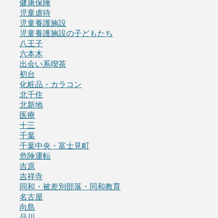
健康保険
児童虐待
児童養護施設
児童養護施設の子どもたち
八王子
六本木
出会い系喫茶
初台
化粧品・カラコン
北千住
北新地
医療
十三
千葉
千葉中央・富士見町
危険運転
吉原
吉祥寺
同和・被差別部落・同和教育
名古屋
向島
品川