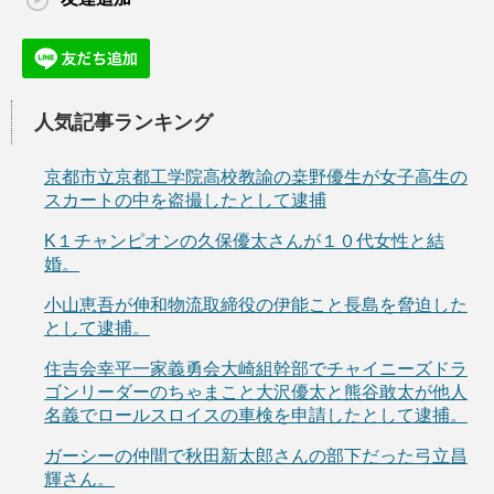
人気記事ランキング
京都市立京都工学院高校教諭の桒野優生が女子高生の
スカートの中を盗撮したとして逮捕
K１チャンピオンの久保優太さんが１０代女性と結
婚。
小山恵吾が伸和物流取締役の伊能こと長島を脅迫した
として逮捕。
住吉会幸平一家義勇会大崎組幹部でチャイニーズドラ
ゴンリーダーのちゃまこと大沢優太と熊谷敢太が他人
名義でロールスロイスの車検を申請したとして逮捕。
ガーシーの仲間で秋田新太郎さんの部下だった弓立昌
輝さん。