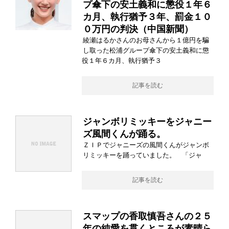
プ傘下の安土義和に懲役１年６
カ月、執行猶予３年、罰金１０
０万円の判決（中国新聞）
綾瀬はるかさんのお母さんから１億円を騙
し取った松浦グループ傘下の安土義和に懲
役１年６カ月、執行猶予３
記事を読む
ジャンボリミッキーをジャニー
ズ風間くんが踊る。
ＺＩＰでジャニーズの風間くんがジャンボ
リミッキーを踊っていました。 「ジャ
記事を読む
スマップの香取慎吾さんの２５
年の純愛を貫くところが素晴ら