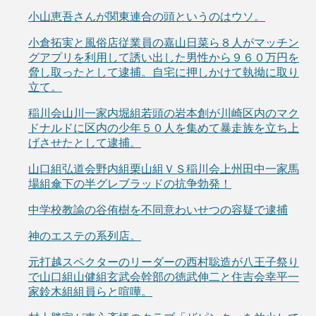
小山恵吾さんが関東連合の頭というのはウソ。
小倉拓実と風俗店従業員の嘉山日菜ら８人がマッチン
グアプリを利用して誘い出した男性から９６０万円を
脅し取ったとして逮捕。自宅に押しかけて執拗に取り
立て。
稲川会山川一家内堀組若頭の岩本創が川崎区内のマク
ドナルドに区内の少年５０人を集めて暴走族を立ち上
げさせたとして逮捕。
山口組弘道会野内組栗山組ＶＳ稲川会上州田中一家馬
場組傘下の半グレブラッドの抗争勃発！
中学校教諭の谷侑樹を不同意わいせつの容疑で逮捕
神のエステの系列店。
元打越スペクターのリーダーの西村聡造が八王子祭り
で山口組山健組玄武会幹部の徳武伸二と住吉会幸平一
家鈴木組組員らと喧嘩。