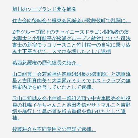
旭川のソープランド夢を摘発
住吉会向後睦会と極東会真誠会が歌舞伎町で乱闘に。
Z李グループ配下のチャイニーズドラゴン関係者の茨
木陽太と小野航平が松浦グループと敵対していた司法
書士の新宿モッコリーズこと竹川裕一の自宅に乗り込
み土下座させて、スマホを壊したとして逮捕
葛西怒羅権の歴代総長の紹介。
山口組兼一会若頭補佐徳重組組長の徳重願こと徳重流
星と吉田真由美と大森累がミナミでホストクラブの無
料案内所を経営していたとして逮捕。
元山口組誠友会小仲組一賢組若頭で中古車販売会社役
員の札幌イケちゃんこと池田孝信がサトマルこと吉野
悟を暴行して鼻の骨を折る重傷を負わせたとして逮
捕。
後藤耕介を不同意性交の容疑で逮捕。