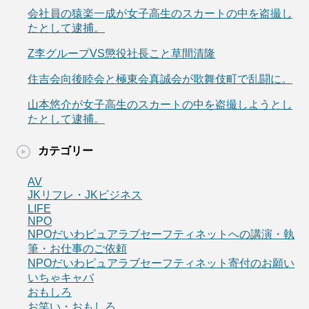
会社員の猿楽一成が女子高生のスカートの中を盗撮し
たとして逮捕。
Z李グループVS懲役社長こと草間清隆
住吉会向後睦会と極東会真誠会が歌舞伎町で乱闘に。
山本悠介が女子高生のスカートの中を盗撮しようとし
たとして逮捕。
カテゴリー
AV
JKリフレ・JKビジネス
LIFE
NPO
NPOだいわピュアラブセーフティネットへの講演・執
筆・お仕事のご依頼
NPOだいわピュアラブセーフティネット寄付のお願い
いちゃキャバ
おもしろ
お笑い・おもしろ