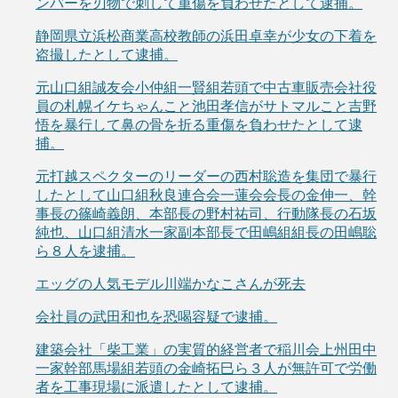
ンバーを刃物で刺して重傷を負わせたとして逮捕。
静岡県立浜松商業高校教師の浜田卓幸が少女の下着を
盗撮したとして逮捕。
元山口組誠友会小仲組一賢組若頭で中古車販売会社役
員の札幌イケちゃんこと池田孝信がサトマルこと吉野
悟を暴行して鼻の骨を折る重傷を負わせたとして逮
捕。
元打越スペクターのリーダーの西村聡造を集団で暴行
したとして山口組秋良連合会一蓮会会長の金伸一、幹
事長の篠崎義朗、本部長の野村祐司、行動隊長の石坂
純也、山口組清水一家副本部長で田嶋組組長の田嶋聡
ら８人を逮捕。
エッグの人気モデル川端かなこさんが死去
会社員の武田和也を恐喝容疑で逮捕。
建築会社「柴工業」の実質的経営者で稲川会上州田中
一家幹部馬場組若頭の金崎拓巳ら３人が無許可で労働
者を工事現場に派遣したとして逮捕。