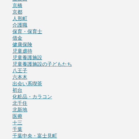
京橋
京都
人形町
介護職
保育・保育士
借金
健康保険
児童虐待
児童養護施設
児童養護施設の子どもたち
八王子
六本木
出会い系喫茶
初台
化粧品・カラコン
北千住
北新地
医療
十三
千葉
千葉中央・富士見町