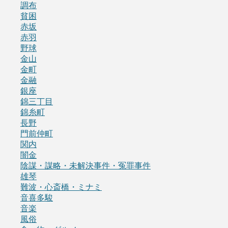
調布
貧困
赤坂
赤羽
野球
金山
金町
金融
銀座
錦三丁目
錦糸町
長野
門前仲町
関内
闇金
陰謀・謀略・未解決事件・冤罪事件
雄琴
難波・心斎橋・ミナミ
音喜多駿
音楽
風俗