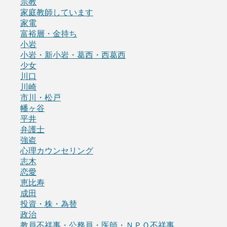
宗教
家庭教師しています
家電
富裕層・金持ち
小岩
小岩・新小岩・葛西・西葛西
少女
川口
川崎
市川・松戸
幡ヶ谷
平井
弁護士
強盗
心理カウンセリング
志木
恋愛
恵比寿
成田
投資・株・為替
政治
教員不祥事・公務員・医師・ＮＰＯ不祥事