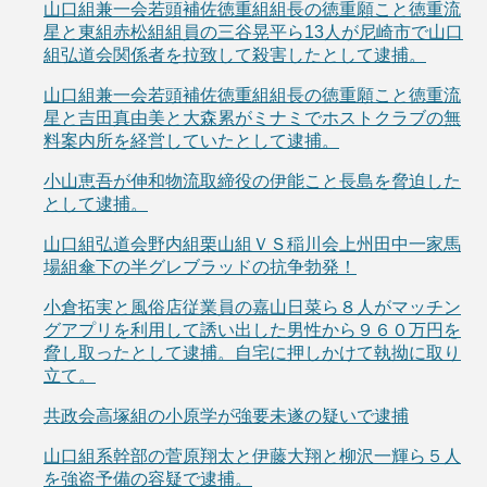
山口組兼一会若頭補佐徳重組組長の徳重願こと徳重流
星と東組赤松組組員の三谷晃平ら13人が尼崎市で山口
組弘道会関係者を拉致して殺害したとして逮捕。
山口組兼一会若頭補佐徳重組組長の徳重願こと徳重流
星と吉田真由美と大森累がミナミでホストクラブの無
料案内所を経営していたとして逮捕。
小山恵吾が伸和物流取締役の伊能こと長島を脅迫した
として逮捕。
山口組弘道会野内組栗山組ＶＳ稲川会上州田中一家馬
場組傘下の半グレブラッドの抗争勃発！
小倉拓実と風俗店従業員の嘉山日菜ら８人がマッチン
グアプリを利用して誘い出した男性から９６０万円を
脅し取ったとして逮捕。自宅に押しかけて執拗に取り
立て。
共政会高塚組の小原学が強要未遂の疑いで逮捕
山口組系幹部の菅原翔太と伊藤大翔と柳沢一輝ら５人
を強盗予備の容疑で逮捕。