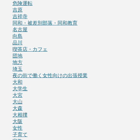
危険運転
吉原
吉祥寺
同和・被差別部落・同和教育
名古屋
向島
品川
喫茶店・カフェ
団地
地方
埼玉
夜の街で働く女性向けの出張授業
大和
大学生
大宮
大山
大森
大相撲
大阪
女性
子育て