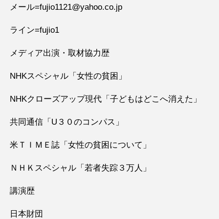
メール=fujio1121@yahoo.co.jp
ライン=fujio1
メディア出演・取材協力歴
NHKスペシャル「女性の貧困」
NHKクローズアップ現代「子どもはどこへ消えた」
共同通信「U３０のコンパス」
米ＴＩＭＥ誌「女性の貧困について」
ＮＨＫスペシャル「若者失踪３万人」
講演歴
日本財団