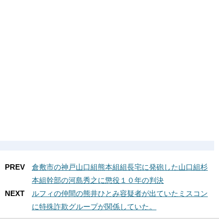
PREV
倉敷市の神戸山口組熊本組組長宅に発砲した山口組杉
本組幹部の河島秀之に懲役１０年の判決
NEXT
ルフィの仲間の熊井ひとみ容疑者が出ていたミスコン
に特殊詐欺グループが関係していた。