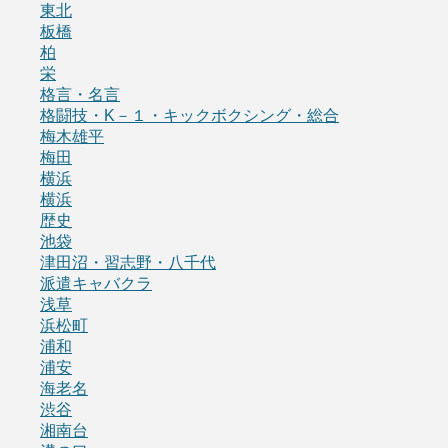
東北
板橋
柏
栄
格言・名言
格闘技・K－１・キックボクシング・総合
梅木雄平
梅田
横浜
横浜
歴史
池袋
津田沼・習志野・八千代
派遣キャバクラ
浅草
浜松町
浦和
浦安
海老名
渋谷
湘南台