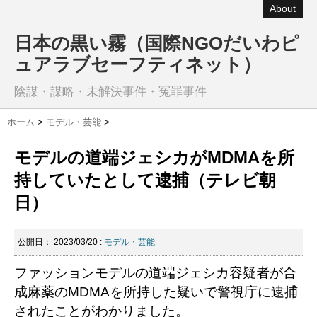
About
日本の黒い霧（国際NGOだいわピ
ュアラブセーフティネット）
陰謀・謀略・未解決事件・冤罪事件
ホーム
>
モデル・芸能
>
モデルの道端ジェシカがMDMAを所
持していたとして逮捕（テレビ朝
日）
公開日：
2023/03/20
:
モデル・芸能
ファッションモデルの道端ジェシカ容疑者が合
成麻薬のMDMAを所持した疑いで警視庁に逮捕
されたことがわかりました。