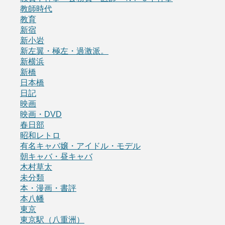
教師時代
教育
新宿
新小岩
新左翼・極左・過激派。
新横浜
新橋
日本橋
日記
映画
映画・DVD
春日部
昭和レトロ
有名キャバ嬢・アイドル・モデル
朝キャバ・昼キャバ
木村草太
未分類
本・漫画・書評
本八幡
東京
東京駅（八重洲）