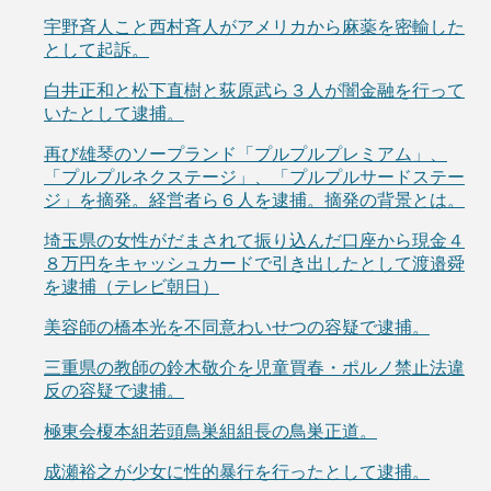
宇野斉人こと西村斉人がアメリカから麻薬を密輸した
として起訴。
白井正和と松下直樹と荻原武ら３人が闇金融を行って
いたとして逮捕。
再び雄琴のソープランド「プルプルプレミアム」、
「プルプルネクステージ」、「プルプルサードステー
ジ」を摘発。経営者ら６人を逮捕。摘発の背景とは。
埼玉県の女性がだまされて振り込んだ口座から現金４
８万円をキャッシュカードで引き出したとして渡邉舜
を逮捕（テレビ朝日）
美容師の橋本光を不同意わいせつの容疑で逮捕。
三重県の教師の鈴木敬介を児童買春・ポルノ禁止法違
反の容疑で逮捕。
極東会榎本組若頭鳥巣組組長の鳥巣正道。
成瀬裕之が少女に性的暴行を行ったとして逮捕。