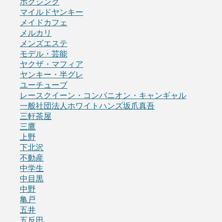
ボクシング
マイルドヤンキー
メイドカフェ
メルカリ
メンズエステ
モデル・芸能
ヤクザ・マフィア
ヤンキー・半グレ
ユーチューブ
レースクイーン・コンパニオン・キャンギャル
一般社団法人ホワイトハンズ坂爪真吾
三軒茶屋
三鷹
上野
下北沢
不動産
中学生
中目黒
中野
亀戸
五井
五反田