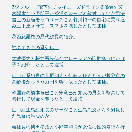
Z李グループ配下のチャイニーズドラゴン関係者の茨
木陽太と小野航平が松浦グループと敵対していた司法
書士の新宿モッコリーズこと竹川裕一の自宅に乗り込
み土下座させて、スマホを壊したとして逮捕
葛西怒羅権の歴代総長の紹介。
神のエステの系列店。
大波優太と桜井吾朱佳がマレーシアの詐欺拠点にかけ
子を紹介したとして逮捕
山口組系組員の菅原翔太と伊藤大翔ら５人が越谷市の
高齢者から５０万円を騙し取ったとして逮捕。
韓国籍の橋本竜巳こと宋竜巳が知人の男女を監禁して
暴行して現金を奪ったとして逮捕。
山口組生島組組長のサージこと生島久次さんを射殺し
た黒幕は誰なのか。
会社員の柴田孝治と小野寺和博が女性に性的暴行を行