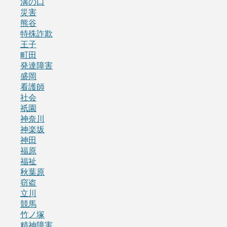
溝の口
災害
熊谷
特殊詐欺
王子
町田
発達障害
盛岡
看護師
社会
祇園
神奈川
神楽坂
神田
福原
福祉
秋葉原
窃盗
立川
競馬
竹ノ塚
精神障害