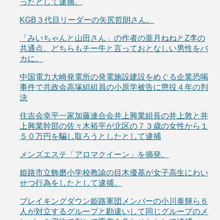
ったとして逮捕。
KGB３代目リーダーの矢尻哲朗さん。
「みいちゃんと山田さん」の作者の亜月ねねとZ李の
共通点。どちらもチー牛と言っておとなしい男性をバ
カに。
中国電力大崎発電所の発電施設建設をめぐる企業恐喝
事件で共政会高塚組組員の小原学被告に懲役４年の判
決
住吉会幸平一家加藤連合会井上興業組長の井上敦と井
上興業幹部の佐々木裕平が北区の７３歳の女性から１
５０万円を騙し取ろうとしたとして逮捕
メンズエステ「アロマクイーン」を摘発。
姫路市立飾磨小学校教諭の目木優基が女子高生にわい
せつ行為をしたとして逮捕。
ブレイキングダウン姫路軍団メンバーの小川泰輝ら６
人が対立するグループと勘違いして同じグループのメ