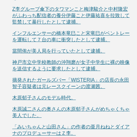
Z李グループ傘下のタワマンこと梅津駿介と中村隆宏
がふわっち配信者の養分伊藤こと伊藤祐喜を拉致して
監禁して暴行したとして逮捕。
インフルエンサーの橋本竜巳こと宋竜巳がベントレー
を運転して７台の車に衝突したとして逮捕。
當間侑が美人局を行っていたとして逮捕。
神戸市立中学校教師の沖翔磨が女子中学生に裸の映像
を送信するように要求したとして逮捕。
摘発されたガールズバー「WISTERIA」の店長の永田
智子容疑者は元レースクイーンの渡瀬茜。
木原郁子さんのモデル時代。
木原誠二さんの奥さんの木原郁子さんがめちゃくちゃ
美人でした。
「みいちゃんと山田さん」の作者の亜月ねねとダイア
ナのプロデューサーはＺ李。