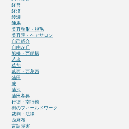
経営
経済
綾瀬
練馬
美容整形・脱毛
美容院・ヘアサロン
自己紹介
自由が丘
船橋・西船橋
若者
草加
葛西・西葛西
蒲田
蕨
藤沢
藤田孝典
行徳・南行徳
街のフィールドワーク
裁判・法律
西麻布
言語障害