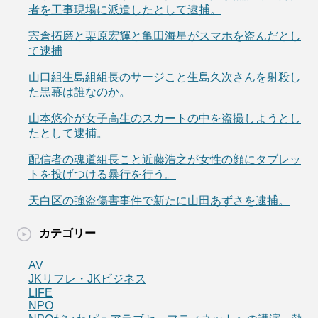
者を工事現場に派遣したとして逮捕。
宍倉拓磨と栗原宏輝と亀田海星がスマホを盗んだとし
て逮捕
山口組生島組組長のサージこと生島久次さんを射殺し
た黒幕は誰なのか。
山本悠介が女子高生のスカートの中を盗撮しようとし
たとして逮捕。
配信者の魂道組長こと近藤浩之が女性の顔にタブレッ
トを投げつける暴行を行う。
天白区の強盗傷害事件で新たに山田あずさを逮捕。
カテゴリー
AV
JKリフレ・JKビジネス
LIFE
NPO