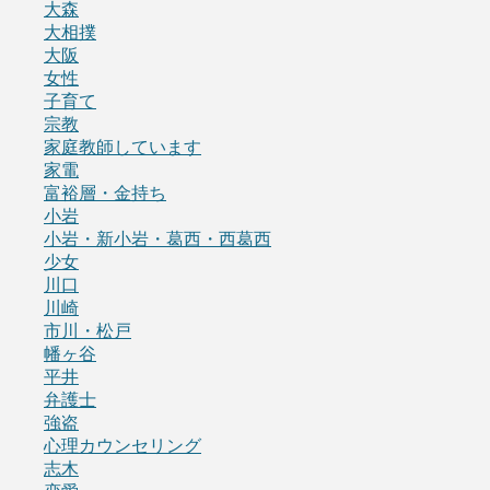
大森
大相撲
大阪
女性
子育て
宗教
家庭教師しています
家電
富裕層・金持ち
小岩
小岩・新小岩・葛西・西葛西
少女
川口
川崎
市川・松戸
幡ヶ谷
平井
弁護士
強盗
心理カウンセリング
志木