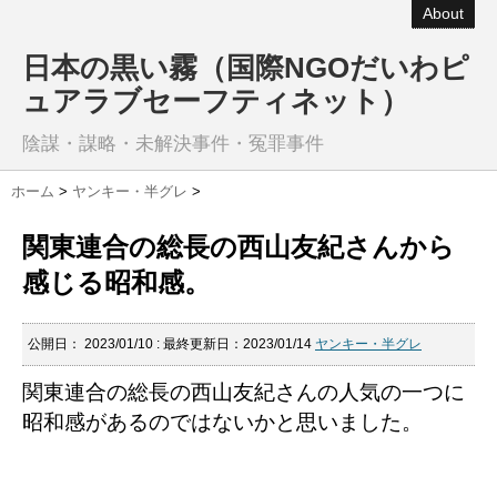
About
日本の黒い霧（国際NGOだいわピ
ュアラブセーフティネット）
陰謀・謀略・未解決事件・冤罪事件
ホーム
>
ヤンキー・半グレ
>
関東連合の総長の西山友紀さんから
感じる昭和感。
公開日：
2023/01/10
: 最終更新日：2023/01/14
ヤンキー・半グレ
関東連合の総長の西山友紀さんの人気の一つに
昭和感があるのではないかと思いました。