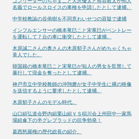
ゴンリーダーのちゃまこと大沢優太と熊谷敢太が他人
名義でロールスロイスの車検を申請したとして逮捕。
中学校教諭の谷侑樹を不同意わいせつの容疑で逮捕
インフルエンサーの橋本竜巳こと宋竜巳がベントレー
を運転して７台の車に衝突したとして逮捕。
木原誠二さんの奥さんの木原郁子さんがめちゃくちゃ
美人でした。
韓国籍の橋本竜巳こと宋竜巳が知人の男女を監禁して
暴行して現金を奪ったとして逮捕。
神戸市立中学校教師の沖翔磨が女子中学生に裸の映像
を送信するように要求したとして逮捕。
木原郁子さんのモデル時代。
山口組弘道会野内組栗山組ＶＳ稲川会上州田中一家馬
場組傘下の半グレブラッドの抗争勃発！
葛西怒羅権の歴代総長の紹介。