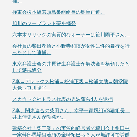
捕。
極東会榎本組若頭鳥巣組組長の鳥巣正道。
旭川のソープランド夢を摘発
六本木リリックの実質的なオーナーは笹川陽平さん。
会社員の柴田孝治と小野寺和博が女性に性的暴行を行
ったとして逮捕。
東京弁護士会の井原智生弁護士が解決金を横領したと
して懲戒処分
Z李→アレックス松浦→松浦正親→松浦大助→朝堂院
大覚→笹川陽平。
スカウト会社トラス代表の児波蓮ら4人を逮捕
Z李、関東連合の柴田さん、幸平一家堺組VS猫組長、
井上佳史さんが勃発か。
建築会社「柴工業」の実質的経営者で稲川会上州田中
一家幹部馬場組若頭の金崎拓巳ら３人が無許可で労働