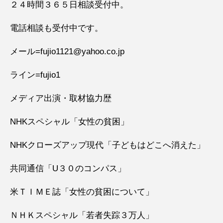
２４時間３６５日相談受付中。
電話相談も受付中です。
メール=fujio1121@yahoo.co.jp
ライン=fujio1
メディア出演・取材協力歴
NHKスペシャル「女性の貧困」
NHKクローズアップ現代「子どもはどこへ消えた」
共同通信「U３０のコンパス」
米ＴＩＭＥ誌「女性の貧困について」
ＮＨＫスペシャル「若者失踪３万人」