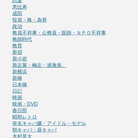
恋愛
恵比寿
成田
投資・株・為替
政治
教員不祥事・公務員・医師・ＮＰＯ不祥事
教師時代
教育
新宿
新小岩
新左翼・極左・過激派。
新横浜
新橋
日本橋
日記
映画
映画・DVD
春日部
昭和レトロ
有名キャバ嬢・アイドル・モデル
朝キャバ・昼キャバ
木村草太