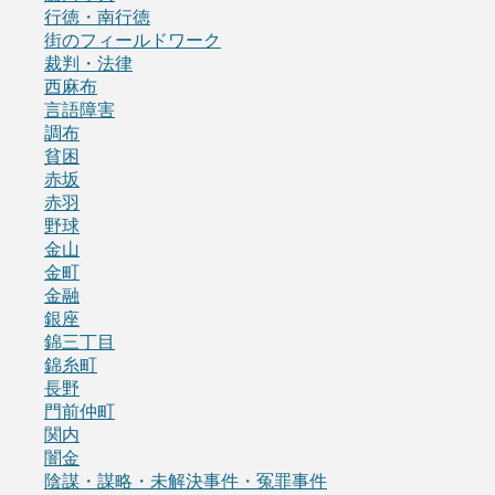
行徳・南行徳
街のフィールドワーク
裁判・法律
西麻布
言語障害
調布
貧困
赤坂
赤羽
野球
金山
金町
金融
銀座
錦三丁目
錦糸町
長野
門前仲町
関内
闇金
陰謀・謀略・未解決事件・冤罪事件