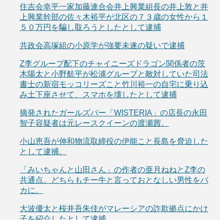
住吉会幸平一家加藤連合会井上興業組長の井上敦と井
上興業幹部の佐々木裕平が北区の７３歳の女性から１
５０万円を騙し取ろうとしたとして逮捕
共政会高塚組の小原学が強要未遂の疑いで逮捕
Z李グループ配下のチャイニーズドラゴン関係者の茨
木陽太と小野航平が松浦グループと敵対していた司法
書士の新宿モッコリーズこと竹川裕一の自宅に乗り込
み土下座させて、スマホを壊したとして逮捕
摘発されたガールズバー「WISTERIA」の店長の永田
智子容疑者は元レースクイーンの渡瀬茜。
小山恵吾が伸和物流取締役の伊能こと長島を脅迫した
として逮捕。
「みいちゃんと山田さん」の作者の亜月ねねとZ李の
共通点。どちらもチー牛と言っておとなしい男性をバ
カに。
大波優太と桜井吾朱佳がマレーシアの詐欺拠点にかけ
子を紹介したとして逮捕