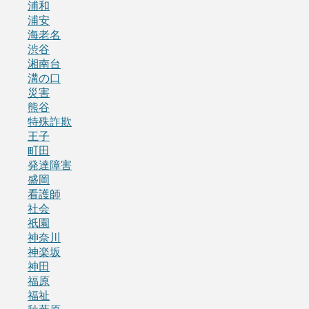
浦和
浦安
海老名
渋谷
湘南台
溝の口
災害
熊谷
特殊詐欺
王子
町田
発達障害
盛岡
看護師
社会
祇園
神奈川
神楽坂
神田
福原
福祉