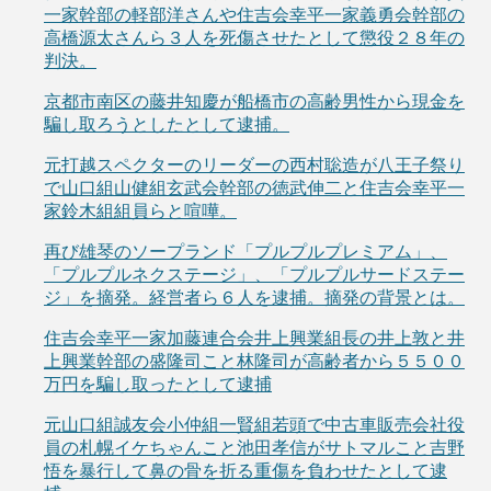
一家幹部の軽部洋さんや住吉会幸平一家義勇会幹部の
高橋源太さんら３人を死傷させたとして懲役２８年の
判決。
京都市南区の藤井知慶が船橋市の高齢男性から現金を
騙し取ろうとしたとして逮捕。
元打越スペクターのリーダーの西村聡造が八王子祭り
で山口組山健組玄武会幹部の徳武伸二と住吉会幸平一
家鈴木組組員らと喧嘩。
再び雄琴のソープランド「プルプルプレミアム」、
「プルプルネクステージ」、「プルプルサードステー
ジ」を摘発。経営者ら６人を逮捕。摘発の背景とは。
住吉会幸平一家加藤連合会井上興業組長の井上敦と井
上興業幹部の盛隆司こと林隆司が高齢者から５５００
万円を騙し取ったとして逮捕
元山口組誠友会小仲組一賢組若頭で中古車販売会社役
員の札幌イケちゃんこと池田孝信がサトマルこと吉野
悟を暴行して鼻の骨を折る重傷を負わせたとして逮