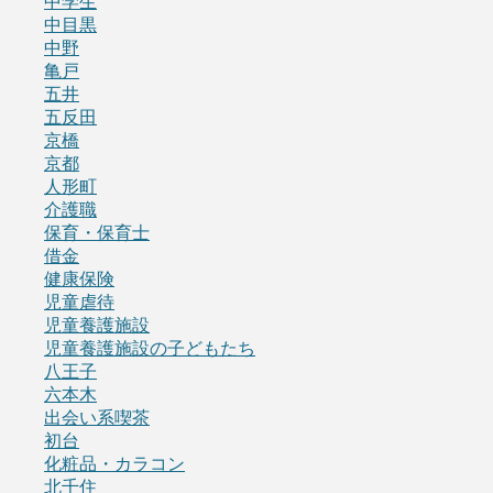
中学生
中目黒
中野
亀戸
五井
五反田
京橋
京都
人形町
介護職
保育・保育士
借金
健康保険
児童虐待
児童養護施設
児童養護施設の子どもたち
八王子
六本木
出会い系喫茶
初台
化粧品・カラコン
北千住