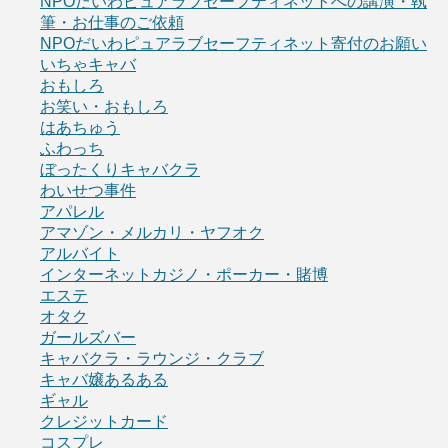
NPOだいわピュアラブセーフティネットへの講演・執
筆・お仕事のご依頼
NPOだいわピュアラブセーフティネット寄付のお願い
いちゃキャバ
おもしろ
お笑い・おもしろ
はあちゅう
ふわっち
ぼったくりキャバクラ
わいせつ事件
アパレル
アマゾン・メルカリ・ヤフオク
アルバイト
インターネットカジノ・ポーカー・賭博
エステ
オタク
ガールズバー
キャバクラ・ラウンジ・クラブ
キャバ嬢あるある
ギャル
クレジットカード
コスプレ