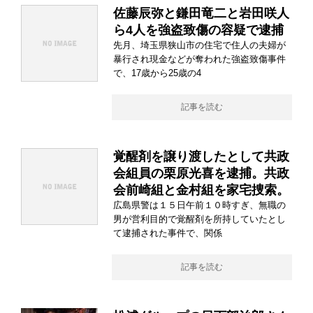
佐藤辰弥と鎌田竜二と岩田咲人
ら4人を強盗致傷の容疑で逮捕
先月、埼玉県狭山市の住宅で住人の夫婦が
暴行され現金などが奪われた強盗致傷事件
で、17歳から25歳の4
記事を読む
覚醒剤を譲り渡したとして共政
会組員の栗原光喜を逮捕。共政
会前崎組と金村組を家宅捜索。
広島県警は１５日午前１０時すぎ、無職の
男が営利目的で覚醒剤を所持していたとし
て逮捕された事件で、関係
記事を読む