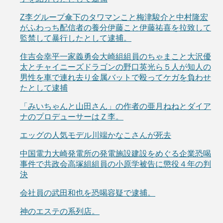
Z李グループ傘下のタワマンこと梅津駿介と中村隆宏
がふわっち配信者の養分伊藤こと伊藤祐喜を拉致して
監禁して暴行したとして逮捕。
住吉会幸平一家義勇会大崎組組員のちゃまこと大沢優
太とチャイニーズドラゴンの野口英光ら５人が知人の
男性を車で連れ去り金属バットで殴ってケガを負わせ
たとして逮捕
「みいちゃんと山田さん」の作者の亜月ねねとダイア
ナのプロデューサーはＺ李。
エッグの人気モデル川端かなこさんが死去
中国電力大崎発電所の発電施設建設をめぐる企業恐喝
事件で共政会高塚組組員の小原学被告に懲役４年の判
決
会社員の武田和也を恐喝容疑で逮捕。
神のエステの系列店。