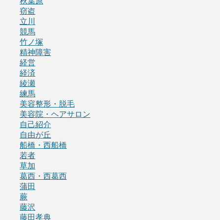
秋葉原
窃盗
立川
競馬
竹ノ塚
精神障害
経営
経済
綾瀬
練馬
美容整形・脱毛
美容院・ヘアサロン
自己紹介
自由が丘
船橋・西船橋
若者
草加
葛西・西葛西
蒲田
蕨
藤沢
藤田孝典