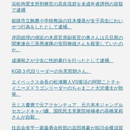
浜松拘置支所刑務官の高良琉碧を未成年者誘拐の容疑
で逮捕
姫路市立飾磨小学校教諭の目木優基が女子高生にわい
せつ行為をしたとして逮捕。
岸田総理の側近の木原官房副長官の奥さんは元旦那の
関東連合三茶愚連隊の安田種雄さんを殺害していたの
か。
成瀬裕之が少女に性的暴行を行ったとして逮捕。
KGB３代目リーダーの矢尻哲朗さん。
エイベックス会長の松浦勝人VS復活の阿部ことチャ
イニーズドラゴンリーダーのちゃまこと大沢優太が勃
発。
元ミス慶應で元アクセンチュア、元六本木ジャングル
セカンドキャバ嬢、国民民主党衆院候補者の高橋茉莉
さんが自殺。
住吉会幸平一家義勇会幹部の吉田将豪が稲川会横須賀