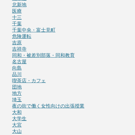
北新地
医療
十三
千葉
千葉中央・富士見町
危険運転
吉原
吉祥寺
同和・被差別部落・同和教育
名古屋
向島
品川
喫茶店・カフェ
団地
地方
埼玉
夜の街で働く女性向けの出張授業
大和
大学生
大宮
大山