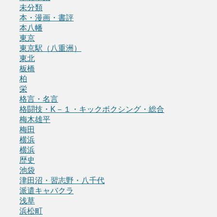
未分類
本・漫画・書評
本八幡
東京
東京駅（八重洲）
東北
板橋
柏
栄
格言・名言
格闘技・K－１・キックボクシング・総合
梅木雄平
梅田
横浜
横浜
歴史
池袋
津田沼・習志野・八千代
派遣キャバクラ
浅草
浜松町