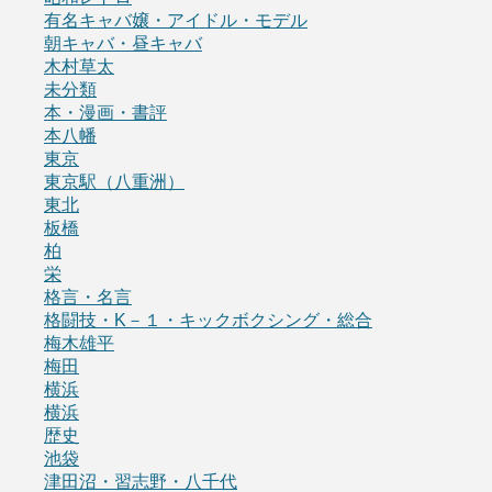
有名キャバ嬢・アイドル・モデル
朝キャバ・昼キャバ
木村草太
未分類
本・漫画・書評
本八幡
東京
東京駅（八重洲）
東北
板橋
柏
栄
格言・名言
格闘技・K－１・キックボクシング・総合
梅木雄平
梅田
横浜
横浜
歴史
池袋
津田沼・習志野・八千代