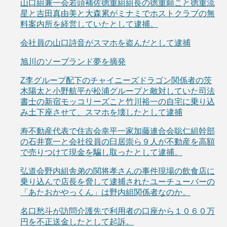
山口組兼一会若頭補佐徳重組組長の徳重願こと徳重流
星と吉田真由美と大森累がミナミでホストクラブの無
料案内所を経営していたとして逮捕。
会社員の山口詩音がスマホを盗んだとして逮捕
旭川のソープランド夢を摘発
Z李グループ配下のチャイニーズドラゴン関係者の茨
木陽太と小野航平が松浦グループと敵対していた司法
書士の新宿モッコリーズこと竹川裕一の自宅に乗り込
み土下座させて、スマホを壊したとして逮捕
寿不動産代表で住吉会幸平一家加藤連合会聡仁組幹部
の石井寛一と会社役員の臼居崇ら９人が不動産を高額
で売りつけて現金を騙し取ったとして逮捕。
弘道会野内組舎弟の関将孝さんの事件現場の飲食店に
乗り込んで店長を脅して逮捕されたユーチューバーの
「あたおかやっくん」は野内組関係者なのか。
名口愁斗が訪問介護先で利用者の口座から１０６０万
円を不正送金したとして起訴。