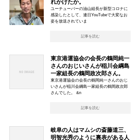
れかけたか。
ユーチューバーの油山組長が新型コロナに
感染したとして、連日YouTubeで大変なお
姿を放送されていま
記事を読む
東京港運協会の会長の鶴岡純一
さんのおじいさんが稲川会綱島
一家組長の鶴岡政次郎さん。
東京港運協会の会長の鶴岡純一さんのおじ
いさんが稲川会綱島一家組長の鶴岡政次郎
さんでした。 &n
記事を読む
岐阜の人はマムシの斎藤道三、
明智光秀のように裏表がある人