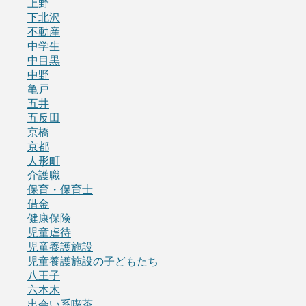
上野
下北沢
不動産
中学生
中目黒
中野
亀戸
五井
五反田
京橋
京都
人形町
介護職
保育・保育士
借金
健康保険
児童虐待
児童養護施設
児童養護施設の子どもたち
八王子
六本木
出会い系喫茶