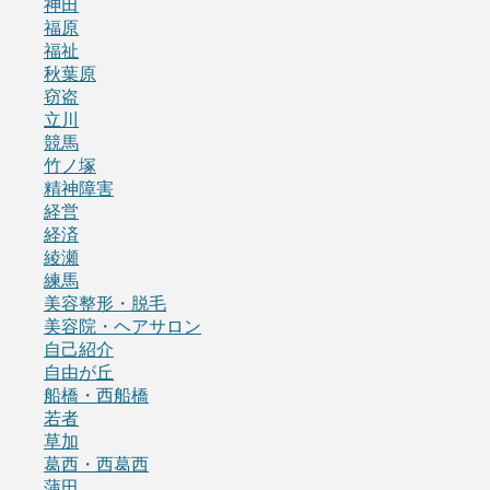
神田
福原
福祉
秋葉原
窃盗
立川
競馬
竹ノ塚
精神障害
経営
経済
綾瀬
練馬
美容整形・脱毛
美容院・ヘアサロン
自己紹介
自由が丘
船橋・西船橋
若者
草加
葛西・西葛西
蒲田