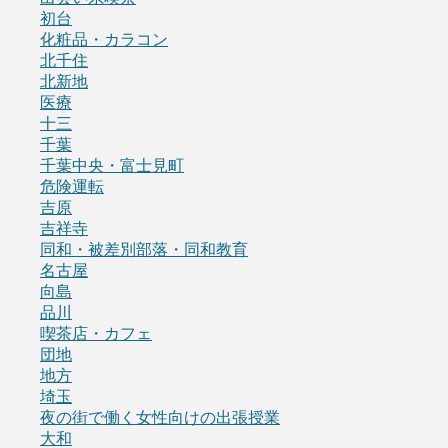
初台
化粧品・カラコン
北千住
北新地
医療
十三
千葉
千葉中央・富士見町
危険運転
吉原
吉祥寺
同和・被差別部落・同和教育
名古屋
向島
品川
喫茶店・カフェ
団地
地方
埼玉
夜の街で働く女性向けの出張授業
大和