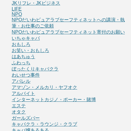
JKリフレ・JKビジネス
LIFE
NPO
NPOだいわピュアラブセーフティネットへの講演・執
筆・お仕事のご依頼
NPOだいわピュアラブセーフティネット寄付のお願い
いちゃキャバ
おもしろ
お笑い・おもしろ
はあちゅう
ふわっち
ぼったくりキャバクラ
わいせつ事件
アパレル
アマゾン・メルカリ・ヤフオク
アルバイト
インターネットカジノ・ポーカー・賭博
エステ
オタク
ガールズバー
キャバクラ・ラウンジ・クラブ
キャバ嬢あるある