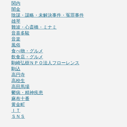
関内
闇金
陰謀・謀略・未解決事件・冤罪事件
雄琴
難波・心斎橋・ミナミ
音喜多駿
音楽
風俗
食べ物・グルメ
飲食店・グルメ
駒崎弘樹ＮＰＯ法人フローレンス
駒込
高円寺
高校生
高田馬場
鬱病・精神疾患
麻布十番
黄金町
ＩＴ
ＳＮＳ