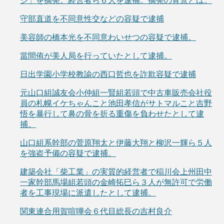
ジ」を摘発。経営者ら６人を逮捕。摘発の背景とは。
守部直道を不同意性交などの容疑で逮捕
美容師の橋本光を不同意わいせつの容疑で逮捕。
當間侑が美人局を行っていたとして逮捕。
日出学園小学校教諭の西口哲也を詐欺容疑で逮捕
元山口組誠友会小仲組一賢組若頭で中古車販売会社役
員の札幌イケちゃんこと池田孝信がサトマルこと吉野
悟を暴行して鼻の骨を折る重傷を負わせたとして逮
捕。
山口組系幹部の菅原翔太と伊藤大翔と柳沢一輝ら５人
を強盗予備の容疑で逮捕。
建築会社「柴工業」の実質的経営者で稲川会上州田中
一家幹部馬場組若頭の金崎拓巳ら３人が無許可で労働
者を工事現場に派遣したとして逮捕。
関東連合用賀喧嘩会６代目総長の吉村良介