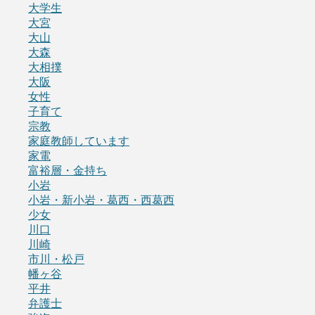
大学生
大宮
大山
大森
大相撲
大阪
女性
子育て
宗教
家庭教師しています
家電
富裕層・金持ち
小岩
小岩・新小岩・葛西・西葛西
少女
川口
川崎
市川・松戸
幡ヶ谷
平井
弁護士