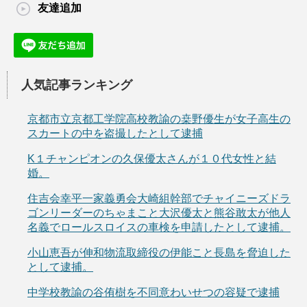
友達追加
人気記事ランキング
京都市立京都工学院高校教諭の桒野優生が女子高生の
スカートの中を盗撮したとして逮捕
K１チャンピオンの久保優太さんが１０代女性と結
婚。
住吉会幸平一家義勇会大崎組幹部でチャイニーズドラ
ゴンリーダーのちゃまこと大沢優太と熊谷敢太が他人
名義でロールスロイスの車検を申請したとして逮捕。
小山恵吾が伸和物流取締役の伊能こと長島を脅迫した
として逮捕。
中学校教諭の谷侑樹を不同意わいせつの容疑で逮捕