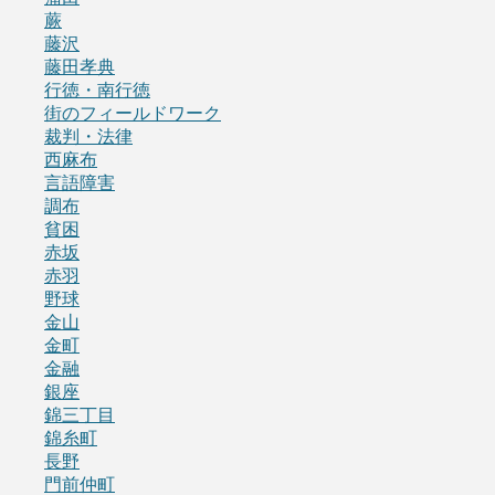
蕨
藤沢
藤田孝典
行徳・南行徳
街のフィールドワーク
裁判・法律
西麻布
言語障害
調布
貧困
赤坂
赤羽
野球
金山
金町
金融
銀座
錦三丁目
錦糸町
長野
門前仲町