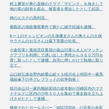
村上勝宣が東心斎橋のクラブ「ザピンク」を放火して
他の客の財布を盗み、被害者を脅迫したとして起訴。
神のエステの系列店。
都島区の強盗傷害事件で新たに緒方好誠を逮捕。
Kー１のチャンピオンの久保優太さんの奥さんの久保
サラさんのお父さんは森下実業の社長。
小倉拓実と風俗店従業員の嘉山日菜ら８人がマッチン
グアプリを利用して誘い出した男性から９６０万円を
脅し取ったとして逮捕。自宅に押しかけて執拗に取り
立て。
山口組弘道会野内組栗山組ＶＳ稲川会上州田中一家馬
場組傘下の半グレブラッドの抗争勃発！
稲川会山川一家内堀組若頭の岩本創が川崎区内のマク
ドナルドに区内の少年５０人を集めて暴走族を立ち上
げさせたとして逮捕。
摘発されたガールズバー「WISTERIA」の店長の永田