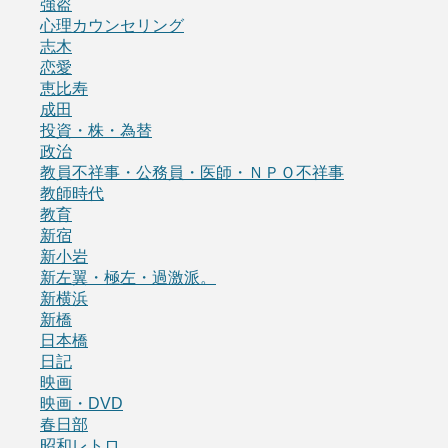
強盗
心理カウンセリング
志木
恋愛
恵比寿
成田
投資・株・為替
政治
教員不祥事・公務員・医師・ＮＰＯ不祥事
教師時代
教育
新宿
新小岩
新左翼・極左・過激派。
新横浜
新橋
日本橋
日記
映画
映画・DVD
春日部
昭和レトロ