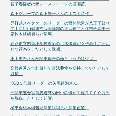
智子容疑者は元レースクイーンの渡瀬茜。
森下グループの森下景一さんのホスト時代。
元打越スペクターのリーダーの西村聡造が八王子祭り
で山口組山健組玄武会幹部の徳武伸二と住吉会幸平一
家鈴木組組員らと喧嘩。
姫路市立飾磨小学校教諭の目木優基が女子高生にわい
せつ行為をしたとして逮捕。
小山恵吾さんが関東連合の頭というのはウソ。
高橋達秀が営利目的で違法薬物を所持していたとして
逮捕。
KGB３代目リーダーの矢尻哲朗さん。
元関東連合宮前愚連隊の田中鉄也が１億９０００万円
を脱税したとして起訴。
極東会榎本組若頭鳥巣組組長の鳥巣正道。