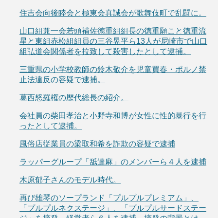
住吉会向後睦会と極東会真誠会が歌舞伎町で乱闘に。
山口組兼一会若頭補佐徳重組組長の徳重願こと徳重流
星と東組赤松組組員の三谷晃平ら13人が尼崎市で山口
組弘道会関係者を拉致して殺害したとして逮捕。
三重県の小学校教師の鈴木敬介を児童買春・ポルノ禁
止法違反の容疑で逮捕。
葛西怒羅権の歴代総長の紹介。
会社員の柴田孝治と小野寺和博が女性に性的暴行を行
ったとして逮捕。
風俗店従業員の梁取和希を詐欺の容疑で逮捕
ラッパーグループ「舐達麻」のメンバーら４人を逮捕
木原郁子さんのモデル時代。
再び雄琴のソープランド「プルプルプレミアム」、
「プルプルネクステージ」、「プルプルサードステー