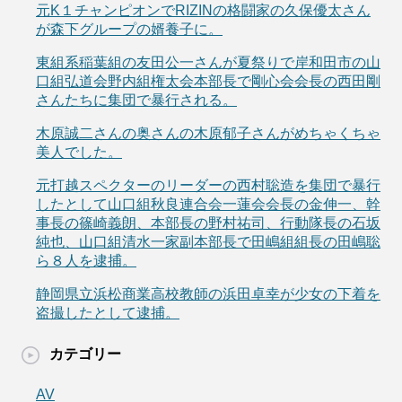
元K１チャンピオンでRIZINの格闘家の久保優太さん
が森下グループの婿養子に。
東組系稲葉組の友田公一さんが夏祭りで岸和田市の山
口組弘道会野内組権太会本部長で剛心会会長の西田剛
さんたちに集団で暴行される。
木原誠二さんの奥さんの木原郁子さんがめちゃくちゃ
美人でした。
元打越スペクターのリーダーの西村聡造を集団で暴行
したとして山口組秋良連合会一蓮会会長の金伸一、幹
事長の篠崎義朗、本部長の野村祐司、行動隊長の石坂
純也、山口組清水一家副本部長で田嶋組組長の田嶋聡
ら８人を逮捕。
静岡県立浜松商業高校教師の浜田卓幸が少女の下着を
盗撮したとして逮捕。
カテゴリー
AV