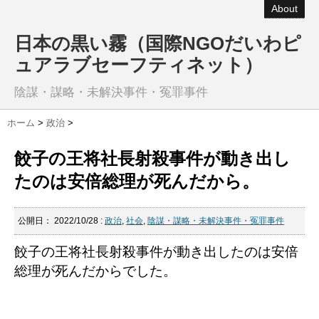
About
日本の黒い霧（国際NGOだいわピ
ュアラブセーフティネット）
陰謀・謀略・未解決事件・冤罪事件
ホーム
>
政治
>
餃子の王将社長射殺事件が動き出し
たのは安倍総理が死んだから。
公開日：
2022/10/28
:
政治
,
社会
,
陰謀・謀略・未解決事件・冤罪事件
餃子の王将社長射殺事件が動き出したのは安倍
総理が死んだからでした。