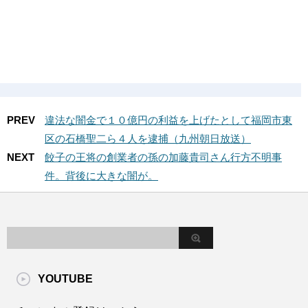
PREV
違法な闇金で１０億円の利益を上げたとして福岡市東
区の石橋聖二ら４人を逮捕（九州朝日放送）
NEXT
餃子の王将の創業者の孫の加藤貴司さん行方不明事
件。背後に大きな闇が。
YOUTUBE