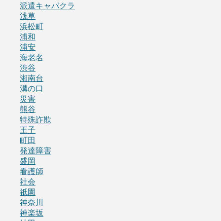
派遣キャバクラ
浅草
浜松町
浦和
浦安
海老名
渋谷
湘南台
溝の口
災害
熊谷
特殊詐欺
王子
町田
発達障害
盛岡
看護師
社会
祇園
神奈川
神楽坂