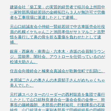
建築会社「柴工業」の実質的経営者で稲川会上州田中
一家幹部馬場組若頭の金崎拓巳ら３人が無許可で労働
者を工事現場に派遣したとして逮捕。
元山口組誠友会小仲組一賢組若頭で中古車販売会社役
員の札幌イケちゃんこと池田孝信がサトマルこと吉野
悟を暴行して鼻の骨を折る重傷を負わせたとして逮
捕。
銀座・西麻布・南青山・六本木・赤坂の会員制ラウン
ジ、芸能界、闇社会、アウトローを仕切っているのが
松浦大助さん。
住吉会向後睦会と極東会真誠会が歌舞伎町で乱闘に。
木原誠二さんの奥さんの木原郁子さんがめちゃくちゃ
美人でした。
元打越スペクターのリーダーの西村聡造を集団で暴行
したとして山口組秋良連合会一蓮会会長の金伸一、幹
事長の篠崎義朗、本部長の野村祐司、行動隊長の石坂
純也、山口組清水一家副本部長で田嶋組組長の田嶋聡