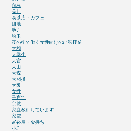
向島
品川
喫茶店・カフェ
団地
地方
埼玉
夜の街で働く女性向けの出張授業
大和
大学生
大宮
大山
大森
大相撲
大阪
女性
子育て
宗教
家庭教師しています
家電
富裕層・金持ち
小岩