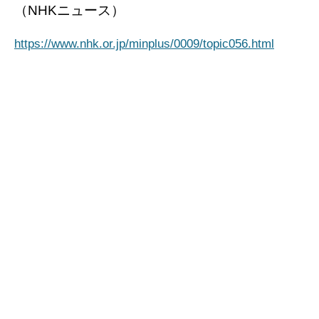
（NHKニュース）
https://www.nhk.or.jp/minplus/0009/topic056.html