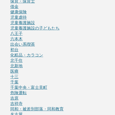
保育・保育士
借金
健康保険
児童虐待
児童養護施設
児童養護施設の子どもたち
八王子
六本木
出会い系喫茶
初台
化粧品・カラコン
北千住
北新地
医療
十三
千葉
千葉中央・富士見町
危険運転
吉原
吉祥寺
同和・被差別部落・同和教育
名古屋