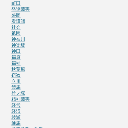
町田
発達障害
盛岡
看護師
社会
祇園
神奈川
神楽坂
神田
福原
福祉
秋葉原
窃盗
立川
競馬
竹ノ塚
精神障害
経営
経済
綾瀬
練馬