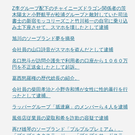
Z李グループ配下のチャイニーズドラゴン関係者の茨
木陽太と小野航平が松浦グループと敵対していた司法
書士の新宿モッコリーズこと竹川裕一の自宅に乗り込
み土下座させて、スマホを壊したとして逮捕
旭川のソープランド夢を摘発
会社員の山口詩音がスマホを盗んだとして逮捕
名口愁斗が訪問介護先で利用者の口座から１０６０万
円を不正送金したとして起訴。
葛西怒羅権の歴代総長の紹介。
会社員の柴田孝治と小野寺和博が女性に性的暴行を行
ったとして逮捕。
ラッパーグループ「舐達麻」のメンバーら４人を逮捕
風俗店従業員の梁取和希を詐欺の容疑で逮捕
再び雄琴のソープランド「プルプルプレミアム」、