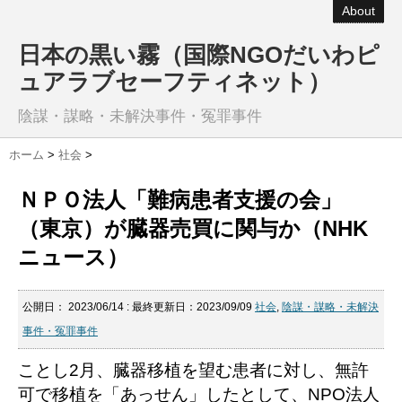
About
日本の黒い霧（国際NGOだいわピ
ュアラブセーフティネット）
陰謀・謀略・未解決事件・冤罪事件
ホーム
>
社会
>
ＮＰＯ法人「難病患者支援の会」
（東京）が臓器売買に関与か（NHK
ニュース）
公開日：
2023/06/14
: 最終更新日：2023/09/09
社会
,
陰謀・謀略・未解決
事件・冤罪事件
ことし2月、臓器移植を望む患者に対し、無許
可で移植を「あっせん」したとして、NPO法人