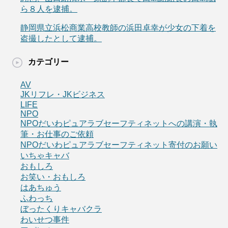
ら８人を逮捕。
静岡県立浜松商業高校教師の浜田卓幸が少女の下着を
盗撮したとして逮捕。
カテゴリー
AV
JKリフレ・JKビジネス
LIFE
NPO
NPOだいわピュアラブセーフティネットへの講演・執
筆・お仕事のご依頼
NPOだいわピュアラブセーフティネット寄付のお願い
いちゃキャバ
おもしろ
お笑い・おもしろ
はあちゅう
ふわっち
ぼったくりキャバクラ
わいせつ事件