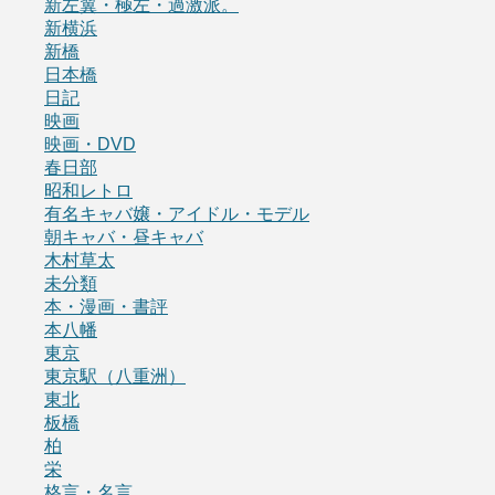
新左翼・極左・過激派。
新横浜
新橋
日本橋
日記
映画
映画・DVD
春日部
昭和レトロ
有名キャバ嬢・アイドル・モデル
朝キャバ・昼キャバ
木村草太
未分類
本・漫画・書評
本八幡
東京
東京駅（八重洲）
東北
板橋
柏
栄
格言・名言