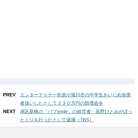
PREV
エンターテイナー折原が旭川市の中学生をいじめ加害
者扱いしたとして３３０万円の賠償命令
NEXT
港区新橋の「パブsmile」の経営者・高野ひとみがぼっ
たくりを行ったとして逮捕（TBS）