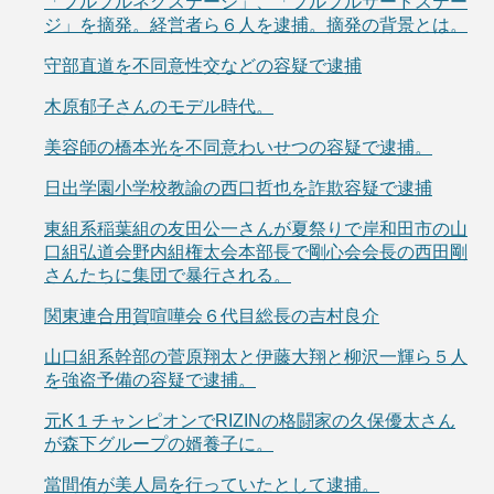
「プルプルネクステージ」、「プルプルサードステー
ジ」を摘発。経営者ら６人を逮捕。摘発の背景とは。
守部直道を不同意性交などの容疑で逮捕
木原郁子さんのモデル時代。
美容師の橋本光を不同意わいせつの容疑で逮捕。
日出学園小学校教諭の西口哲也を詐欺容疑で逮捕
東組系稲葉組の友田公一さんが夏祭りで岸和田市の山
口組弘道会野内組権太会本部長で剛心会会長の西田剛
さんたちに集団で暴行される。
関東連合用賀喧嘩会６代目総長の吉村良介
山口組系幹部の菅原翔太と伊藤大翔と柳沢一輝ら５人
を強盗予備の容疑で逮捕。
元K１チャンピオンでRIZINの格闘家の久保優太さん
が森下グループの婿養子に。
當間侑が美人局を行っていたとして逮捕。