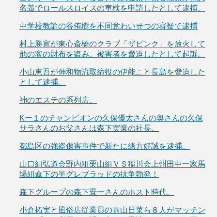
名義でロールスロイスの車検を申請したとして逮捕。
中学校教諭の谷侑樹を不同意わいせつの容疑で逮捕
村上勝宣が東心斎橋のクラブ「ザピンク」を放火して
他の客の財布を盗み、被害者を脅迫したとして起訴。
小山恵吾が伸和物流取締役の伊能こと長島を脅迫した
として逮捕。
神のエステの系列店。
Kー１のチャンピオンの久保優太さんの奥さんの久保
サラさんのお父さんは森下実業の社長。
都島区の強盗傷害事件で新たに緒方好誠を逮捕。
山口組弘道会野内組栗山組ＶＳ稲川会上州田中一家馬
場組傘下の半グレブラッドの抗争勃発！
森下グループの森下景一さんのホスト時代。
小倉拓実と風俗店従業員の嘉山日菜ら８人がマッチン