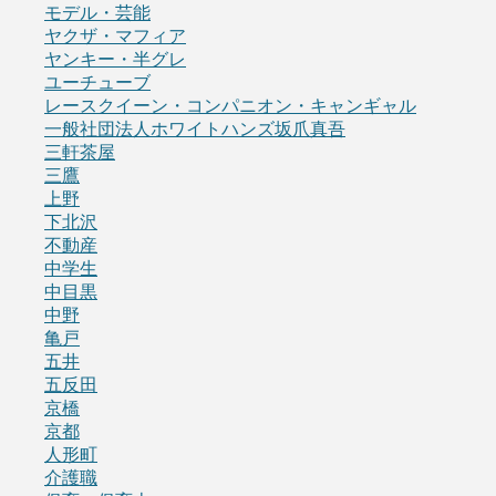
モデル・芸能
ヤクザ・マフィア
ヤンキー・半グレ
ユーチューブ
レースクイーン・コンパニオン・キャンギャル
一般社団法人ホワイトハンズ坂爪真吾
三軒茶屋
三鷹
上野
下北沢
不動産
中学生
中目黒
中野
亀戸
五井
五反田
京橋
京都
人形町
介護職