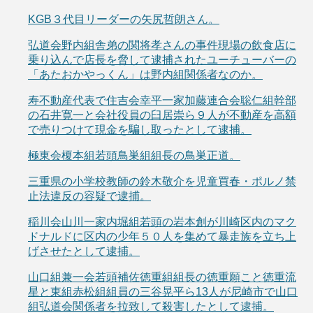
KGB３代目リーダーの矢尻哲朗さん。
弘道会野内組舎弟の関将孝さんの事件現場の飲食店に
乗り込んで店長を脅して逮捕されたユーチューバーの
「あたおかやっくん」は野内組関係者なのか。
寿不動産代表で住吉会幸平一家加藤連合会聡仁組幹部
の石井寛一と会社役員の臼居崇ら９人が不動産を高額
で売りつけて現金を騙し取ったとして逮捕。
極東会榎本組若頭鳥巣組組長の鳥巣正道。
三重県の小学校教師の鈴木敬介を児童買春・ポルノ禁
止法違反の容疑で逮捕。
稲川会山川一家内堀組若頭の岩本創が川崎区内のマク
ドナルドに区内の少年５０人を集めて暴走族を立ち上
げさせたとして逮捕。
山口組兼一会若頭補佐徳重組組長の徳重願こと徳重流
星と東組赤松組組員の三谷晃平ら13人が尼崎市で山口
組弘道会関係者を拉致して殺害したとして逮捕。