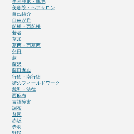
美容整形・脱毛
美容院・ヘアサロン
自己紹介
自由が丘
船橋・西船橋
若者
草加
葛西・西葛西
蒲田
蕨
藤沢
藤田孝典
行徳・南行徳
街のフィールドワーク
裁判・法律
西麻布
言語障害
調布
貧困
赤坂
赤羽
野球