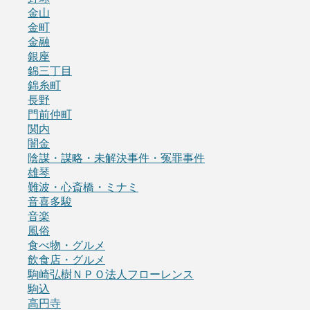
金山
金町
金融
銀座
錦三丁目
錦糸町
長野
門前仲町
関内
闇金
陰謀・謀略・未解決事件・冤罪事件
雄琴
難波・心斎橋・ミナミ
音喜多駿
音楽
風俗
食べ物・グルメ
飲食店・グルメ
駒崎弘樹ＮＰＯ法人フローレンス
駒込
高円寺