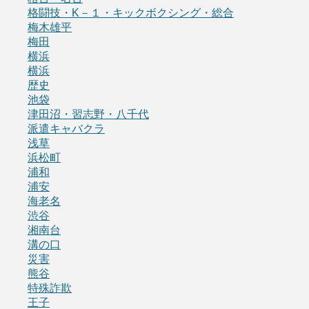
格闘技・K－１・キックボクシング・総合
梅木雄平
梅田
横浜
横浜
歴史
池袋
津田沼・習志野・八千代
派遣キャバクラ
浅草
浜松町
浦和
浦安
海老名
渋谷
湘南台
溝の口
災害
熊谷
特殊詐欺
王子