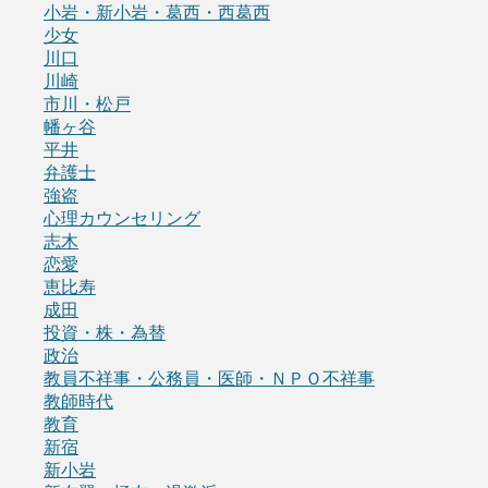
小岩・新小岩・葛西・西葛西
少女
川口
川崎
市川・松戸
幡ヶ谷
平井
弁護士
強盗
心理カウンセリング
志木
恋愛
恵比寿
成田
投資・株・為替
政治
教員不祥事・公務員・医師・ＮＰＯ不祥事
教師時代
教育
新宿
新小岩