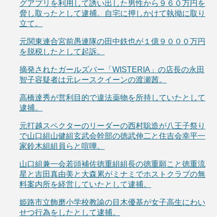
グアプリを利用して誘い出した男性から９６０万円を
脅し取ったとして逮捕。自宅に押しかけて執拗に取り
立て。
元関東連合宮前愚連隊の田中鉄也が１億９０００万円
を脱税したとして起訴。
摘発されたガールズバー「WISTERIA」の店長の永田
智子容疑者は元レースクイーンの渡瀬茜。
高橋達秀が営利目的で違法薬物を所持していたとして
逮捕。
元打越スペクターのリーダーの西村聡造が八王子祭り
で山口組山健組玄武会幹部の徳武伸二と住吉会幸平一
家鈴木組組員らと喧嘩。
山口組兼一会若頭補佐徳重組組長の徳重願こと徳重流
星と吉田真由美と大森累がミナミでホストクラブの無
料案内所を経営していたとして逮捕。
姫路市立飾磨小学校教諭の目木優基が女子高生にわい
せつ行為をしたとして逮捕。