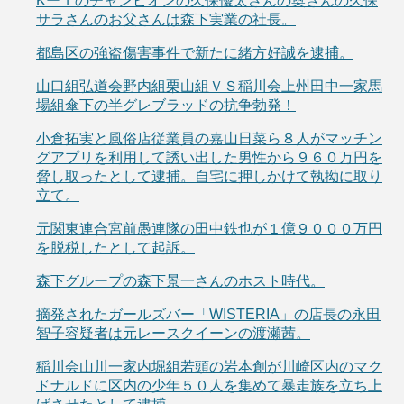
Kー１のチャンピオンの久保優太さんの奥さんの久保
サラさんのお父さんは森下実業の社長。
都島区の強盗傷害事件で新たに緒方好誠を逮捕。
山口組弘道会野内組栗山組ＶＳ稲川会上州田中一家馬
場組傘下の半グレブラッドの抗争勃発！
小倉拓実と風俗店従業員の嘉山日菜ら８人がマッチン
グアプリを利用して誘い出した男性から９６０万円を
脅し取ったとして逮捕。自宅に押しかけて執拗に取り
立て。
元関東連合宮前愚連隊の田中鉄也が１億９０００万円
を脱税したとして起訴。
森下グループの森下景一さんのホスト時代。
摘発されたガールズバー「WISTERIA」の店長の永田
智子容疑者は元レースクイーンの渡瀬茜。
稲川会山川一家内堀組若頭の岩本創が川崎区内のマク
ドナルドに区内の少年５０人を集めて暴走族を立ち上