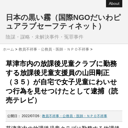
About
日本の黒い霧（国際NGOだいわピ
ュアラブセーフティネット）
陰謀・謀略・未解決事件・冤罪事件
ホーム
>
教員不祥事・公務員・医師・ＮＰＯ不祥事
>
草津市内の放課後児童クラブに勤務
する放課後児童支援員の山田剛正
（３５）が自宅で女子児童にわいせ
つ行為を見せつけたとして逮捕（読
売テレビ）
公開日：
2022/07/26
:
教員不祥事・公務員・医師・ＮＰＯ不祥事