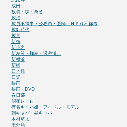
成田
投資・株・為替
政治
教員不祥事・公務員・医師・ＮＰＯ不祥事
教師時代
教育
新宿
新小岩
新左翼・極左・過激派。
新横浜
新橋
日本橋
日記
映画
映画・DVD
春日部
昭和レトロ
有名キャバ嬢・アイドル・モデル
朝キャバ・昼キャバ
木村草太
未分類