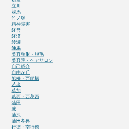
立川
競馬
竹ノ塚
精神障害
経営
経済
綾瀬
練馬
美容整形・脱毛
美容院・ヘアサロン
自己紹介
自由が丘
船橋・西船橋
若者
草加
葛西・西葛西
蒲田
蕨
藤沢
藤田孝典
行徳・南行徳