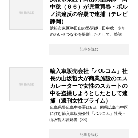
中稔（６６）が児童買春・ポル
ノ法違反の容疑で逮捕（テレビ
静岡）
浜松市東区半田山の塾講師・田中稔 少年
のわいせつな姿を撮影したとして、塾講
記事を読む
輸入車販売会社「バルコム」社
長の山坂哲大が商業施設のエス
カレーターで女性のスカートの
中を盗撮しようとしたとして逮
捕（週刊女性プライム）
広島県警広島中央署は6日、同県広島市中区
に住む輸入車販売会社「バルコム」社長・
山坂哲大容疑者（38）
記事を読む