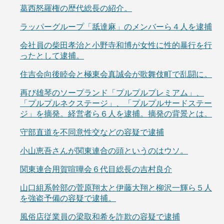
葛西怒羅権の歴代総長の紹介。
ラッパーグループ「舐達麻」のメンバーら４人を逮捕
会社員の柴田孝治と小野寺和博が女性に性的暴行を行
ったとして逮捕。
住吉会向後睦会と極東会真誠会が歌舞伎町で乱闘に。
再び雄琴のソープランド「プルプルプレミアム」、
「プルプルネクステージ」、「プルプルサードステー
ジ」を摘発。経営者ら６人を逮捕。摘発の背景とは。
守部直道を不同意性交などの容疑で逮捕
小山恵吾さんが関東連合の頭というのはウソ。
関東連合用賀喧嘩会６代目総長の吉村良介
山口組系幹部の菅原翔太と伊藤大翔と柳沢一輝ら５人
を強盗予備の容疑で逮捕。
風俗店従業員の梁取和希を詐欺の容疑で逮捕