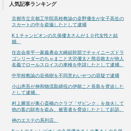
人気記事ランキング
京都市立京都工学院高校教諭の桒野優生が女子高生の
スカートの中を盗撮したとして逮捕
K１チャンピオンの久保優太さんが１０代女性と結
婚。
住吉会幸平一家義勇会大崎組幹部でチャイニーズドラ
ゴンリーダーのちゃまこと大沢優太と熊谷敢太が他人
名義でロールスロイスの車検を申請したとして逮捕。
中学校教諭の谷侑樹を不同意わいせつの容疑で逮捕
小山恵吾が伸和物流取締役の伊能こと長島を脅迫した
として逮捕。
村上勝宣が東心斎橋のクラブ「ザピンク」を放火して
他の客の財布を盗み、被害者を脅迫したとして起訴。
神のエステの系列店。