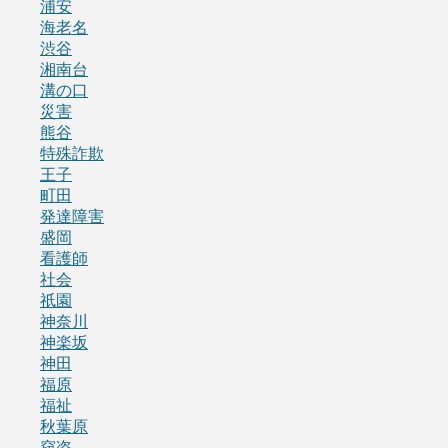
浦安
海老名
渋谷
湘南台
溝の口
災害
熊谷
特殊詐欺
王子
町田
発達障害
盛岡
看護師
社会
祇園
神奈川
神楽坂
神田
福原
福祉
秋葉原
窃盗