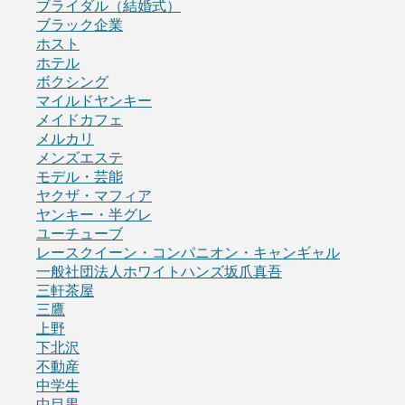
ブライダル（結婚式）
ブラック企業
ホスト
ホテル
ボクシング
マイルドヤンキー
メイドカフェ
メルカリ
メンズエステ
モデル・芸能
ヤクザ・マフィア
ヤンキー・半グレ
ユーチューブ
レースクイーン・コンパニオン・キャンギャル
一般社団法人ホワイトハンズ坂爪真吾
三軒茶屋
三鷹
上野
下北沢
不動産
中学生
中目黒