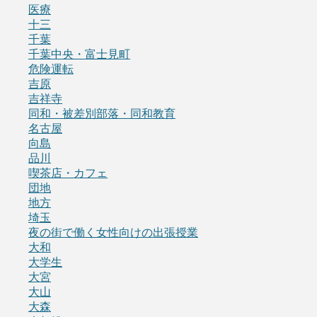
医療
十三
千葉
千葉中央・富士見町
危険運転
吉原
吉祥寺
同和・被差別部落・同和教育
名古屋
向島
品川
喫茶店・カフェ
団地
地方
埼玉
夜の街で働く女性向けの出張授業
大和
大学生
大宮
大山
大森