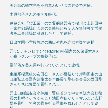
美容師の橋本光を不同意わいせつの容疑で逮捕。
木原郁子さんのモデル時代。
建築会社「柴工業」の実質的経営者で稲川会上州田中
一家幹部馬場組若頭の金崎拓巳ら３人が無許可で労働
者を工事現場に派遣したとして逮捕。
日出学園小学校教諭の西口哲也を詐欺容疑で逮捕
元K１チャンピオンでRIZINの格闘家の久保優太さん
が森下グループの婿養子に。
當間侑が美人局を行っていたとして逮捕。
東組系稲葉組の友田公一さんが夏祭りで岸和田市の山
口組弘道会野内組権太会本部長で剛心会会長の西田剛
さんたちに集団で暴行される。
元山口組誠友会小仲組一賢組若頭で中古車販売会社役
員の札幌イケちゃんこと池田孝信がサトマルこと吉野
悟を暴行して鼻の骨を折る重傷を負わせたとして逮