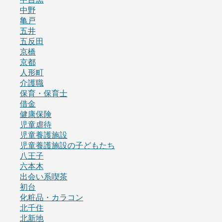
中野
亀戸
五井
五反田
京橋
京都
人形町
介護職
保育・保育士
借金
健康保険
児童虐待
児童養護施設
児童養護施設の子どもたち
八王子
六本木
出会い系喫茶
初台
化粧品・カラコン
北千住
北新地