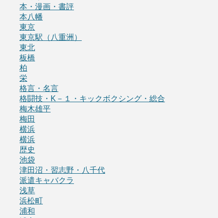
本・漫画・書評
本八幡
東京
東京駅（八重洲）
東北
板橋
柏
栄
格言・名言
格闘技・K－１・キックボクシング・総合
梅木雄平
梅田
横浜
横浜
歴史
池袋
津田沼・習志野・八千代
派遣キャバクラ
浅草
浜松町
浦和