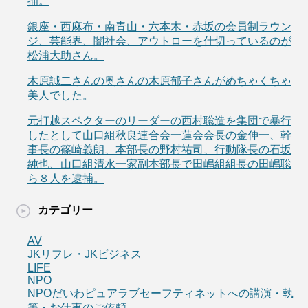
捕。
銀座・西麻布・南青山・六本木・赤坂の会員制ラウン
ジ、芸能界、闇社会、アウトローを仕切っているのが
松浦大助さん。
木原誠二さんの奥さんの木原郁子さんがめちゃくちゃ
美人でした。
元打越スペクターのリーダーの西村聡造を集団で暴行
したとして山口組秋良連合会一蓮会会長の金伸一、幹
事長の篠崎義朗、本部長の野村祐司、行動隊長の石坂
純也、山口組清水一家副本部長で田嶋組組長の田嶋聡
ら８人を逮捕。
カテゴリー
AV
JKリフレ・JKビジネス
LIFE
NPO
NPOだいわピュアラブセーフティネットへの講演・執
筆・お仕事のご依頼