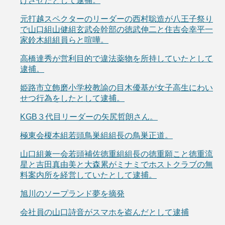
げさせたとして逮捕。
元打越スペクターのリーダーの西村聡造が八王子祭り
で山口組山健組玄武会幹部の徳武伸二と住吉会幸平一
家鈴木組組員らと喧嘩。
高橋達秀が営利目的で違法薬物を所持していたとして
逮捕。
姫路市立飾磨小学校教諭の目木優基が女子高生にわい
せつ行為をしたとして逮捕。
KGB３代目リーダーの矢尻哲朗さん。
極東会榎本組若頭鳥巣組組長の鳥巣正道。
山口組兼一会若頭補佐徳重組組長の徳重願こと徳重流
星と吉田真由美と大森累がミナミでホストクラブの無
料案内所を経営していたとして逮捕。
旭川のソープランド夢を摘発
会社員の山口詩音がスマホを盗んだとして逮捕