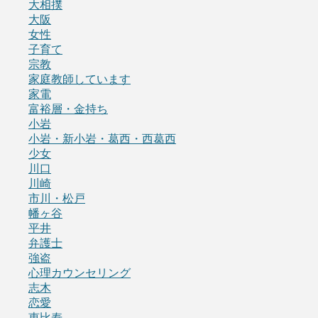
大相撲
大阪
女性
子育て
宗教
家庭教師しています
家電
富裕層・金持ち
小岩
小岩・新小岩・葛西・西葛西
少女
川口
川崎
市川・松戸
幡ヶ谷
平井
弁護士
強盗
心理カウンセリング
志木
恋愛
恵比寿