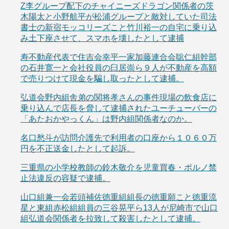
Z李グループ配下のチャイニーズドラゴン関係者の茨
木陽太と小野航平が松浦グループと敵対していた司法
書士の新宿モッコリーズこと竹川裕一の自宅に乗り込
み土下座させて、スマホを壊したとして逮捕
寿不動産代表で住吉会幸平一家加藤連合会聡仁組幹部
の石井寛一と会社役員の臼居崇ら９人が不動産を高額
で売りつけて現金を騙し取ったとして逮捕。
弘道会野内組舎弟の関将孝さんの事件現場の飲食店に
乗り込んで店長を脅して逮捕されたユーチューバーの
「あたおかやっくん」は野内組関係者なのか。
名口愁斗が訪問介護先で利用者の口座から１０６０万
円を不正送金したとして起訴。
三重県の小学校教師の鈴木敬介を児童買春・ポルノ禁
止法違反の容疑で逮捕。
山口組兼一会若頭補佐徳重組組長の徳重願こと徳重流
星と東組赤松組組員の三谷晃平ら13人が尼崎市で山口
組弘道会関係者を拉致して殺害したとして逮捕。