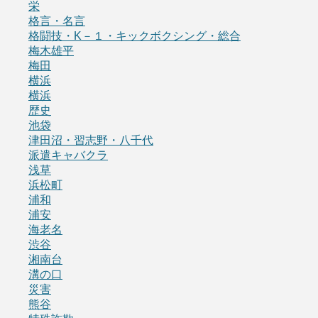
栄
格言・名言
格闘技・K－１・キックボクシング・総合
梅木雄平
梅田
横浜
横浜
歴史
池袋
津田沼・習志野・八千代
派遣キャバクラ
浅草
浜松町
浦和
浦安
海老名
渋谷
湘南台
溝の口
災害
熊谷