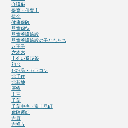
介護職
保育・保育士
借金
健康保険
児童虐待
児童養護施設
児童養護施設の子どもたち
八王子
六本木
出会い系喫茶
初台
化粧品・カラコン
北千住
北新地
医療
十三
千葉
千葉中央・富士見町
危険運転
吉原
吉祥寺