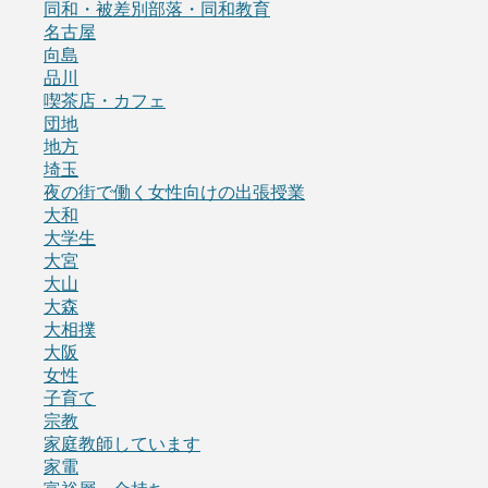
同和・被差別部落・同和教育
名古屋
向島
品川
喫茶店・カフェ
団地
地方
埼玉
夜の街で働く女性向けの出張授業
大和
大学生
大宮
大山
大森
大相撲
大阪
女性
子育て
宗教
家庭教師しています
家電