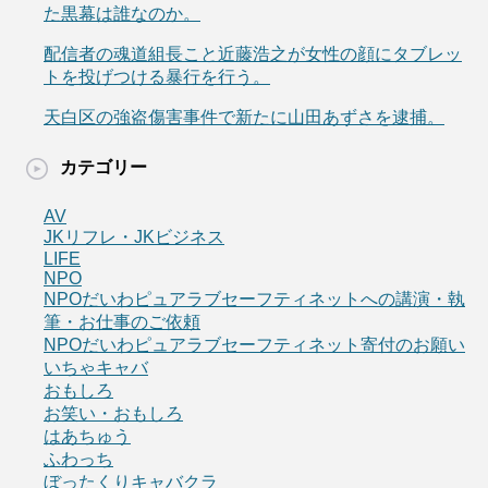
た黒幕は誰なのか。
配信者の魂道組長こと近藤浩之が女性の顔にタブレッ
トを投げつける暴行を行う。
天白区の強盗傷害事件で新たに山田あずさを逮捕。
カテゴリー
AV
JKリフレ・JKビジネス
LIFE
NPO
NPOだいわピュアラブセーフティネットへの講演・執
筆・お仕事のご依頼
NPOだいわピュアラブセーフティネット寄付のお願い
いちゃキャバ
おもしろ
お笑い・おもしろ
はあちゅう
ふわっち
ぼったくりキャバクラ