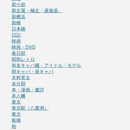
新小岩
新左翼・極左・過激派。
新横浜
新橋
日本橋
日記
映画
映画・DVD
春日部
昭和レトロ
有名キャバ嬢・アイドル・モデル
朝キャバ・昼キャバ
木村草太
未分類
本・漫画・書評
本八幡
東京
東京駅（八重洲）
東北
板橋
柏