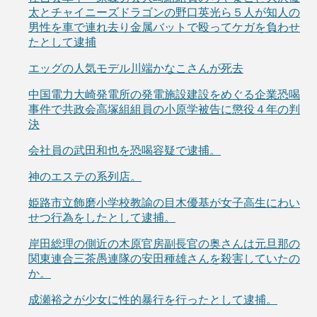
太とチャイニーズドラゴンの野口英光ら５人が知人の
男性を車で連れ去り金属バットで殴ってケガを負わせ
たとして逮捕
エッグの人気モデル川端かなこさんが死去
中国電力大崎発電所の発電施設建設をめぐる企業恐喝
事件で共政会高塚組組員の小原学被告に懲役４年の判
決
会社員の武田和也を恐喝容疑で逮捕。
神のエステの系列店。
姫路市立飾磨小学校教諭の目木優基が女子高生にわい
せつ行為をしたとして逮捕。
岸田総理の側近の木原官房副長官の奥さんは元旦那の
関東連合三茶愚連隊の安田種雄さんを殺害していたの
か。
成瀬裕之が少女に性的暴行を行ったとして逮捕。