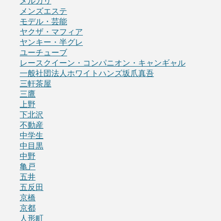
メルカリ
メンズエステ
モデル・芸能
ヤクザ・マフィア
ヤンキー・半グレ
ユーチューブ
レースクイーン・コンパニオン・キャンギャル
一般社団法人ホワイトハンズ坂爪真吾
三軒茶屋
三鷹
上野
下北沢
不動産
中学生
中目黒
中野
亀戸
五井
五反田
京橋
京都
人形町