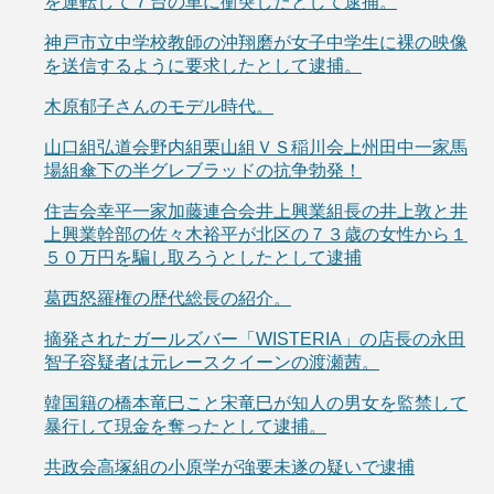
を運転して７台の車に衝突したとして逮捕。
神戸市立中学校教師の沖翔磨が女子中学生に裸の映像
を送信するように要求したとして逮捕。
木原郁子さんのモデル時代。
山口組弘道会野内組栗山組ＶＳ稲川会上州田中一家馬
場組傘下の半グレブラッドの抗争勃発！
住吉会幸平一家加藤連合会井上興業組長の井上敦と井
上興業幹部の佐々木裕平が北区の７３歳の女性から１
５０万円を騙し取ろうとしたとして逮捕
葛西怒羅権の歴代総長の紹介。
摘発されたガールズバー「WISTERIA」の店長の永田
智子容疑者は元レースクイーンの渡瀬茜。
韓国籍の橋本竜巳こと宋竜巳が知人の男女を監禁して
暴行して現金を奪ったとして逮捕。
共政会高塚組の小原学が強要未遂の疑いで逮捕