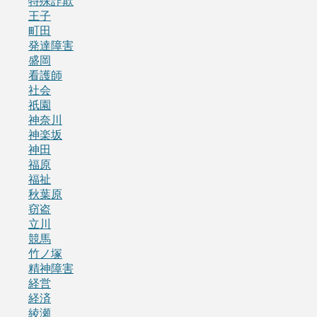
特殊詐欺
王子
町田
発達障害
盛岡
看護師
社会
祇園
神奈川
神楽坂
神田
福原
福祉
秋葉原
窃盗
立川
競馬
竹ノ塚
精神障害
経営
経済
綾瀬