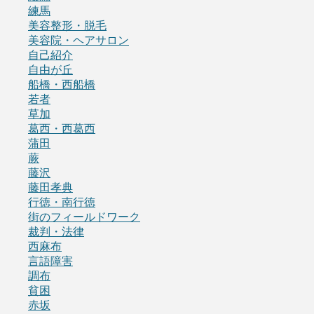
練馬
美容整形・脱毛
美容院・ヘアサロン
自己紹介
自由が丘
船橋・西船橋
若者
草加
葛西・西葛西
蒲田
蕨
藤沢
藤田孝典
行徳・南行徳
街のフィールドワーク
裁判・法律
西麻布
言語障害
調布
貧困
赤坂