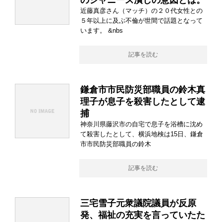
のジャニーズ潰しの意図とは。
近藤真彦さん（マッチ）の２０代女性との
５年以上に及ぶ不倫が世間で話題となって
います。 &nbs
記事を読む
鎌倉市市民防災部職員の鈴木真
理子が息子を殺害したとして逮
捕
神奈川県藤沢市の自宅で息子を浴槽に沈め
て殺害したとして、横浜地検は15日、鎌倉
市市民防災部職員の鈴木
記事を読む
三宅雪子元衆議院議員が反原
発、福祉の充実を言っていたた