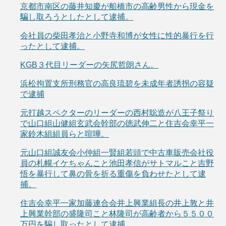
京都市南区の藤井知慶が船橋市の高齢男性から現金を
騙し取ろうとしたとして逮捕。
会社員の柴田孝治と小野寺和博が女性に性的暴行を行
ったとして逮捕。
KGB３代目リーダーの矢尻哲朗さん。
浜松拘置支所刑務官の高良琉碧を未成年者誘拐の容疑
で逮捕
元打越スペクターのリーダーの西村聡造が八王子祭り
で山口組山健組玄武会幹部の徳武伸二と住吉会幸平一
家鈴木組組員らと喧嘩。
元山口組誠友会小仲組一賢組若頭で中古車販売会社役
員の札幌イケちゃんこと池田孝信がサトマルこと吉野
悟を暴行して鼻の骨を折る重傷を負わせたとして逮
捕。
住吉会幸平一家加藤連合会井上興業組長の井上敦と井
上興業幹部の盛隆司こと林隆司が高齢者から５５００
万円を騙し取ったとして逮捕