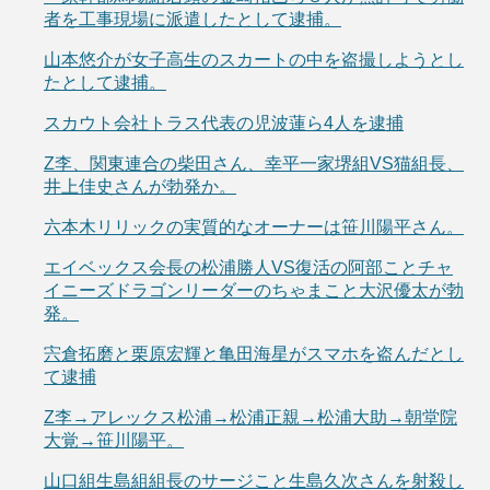
者を工事現場に派遣したとして逮捕。
山本悠介が女子高生のスカートの中を盗撮しようとし
たとして逮捕。
スカウト会社トラス代表の児波蓮ら4人を逮捕
Z李、関東連合の柴田さん、幸平一家堺組VS猫組長、
井上佳史さんが勃発か。
六本木リリックの実質的なオーナーは笹川陽平さん。
エイベックス会長の松浦勝人VS復活の阿部ことチャ
イニーズドラゴンリーダーのちゃまこと大沢優太が勃
発。
宍倉拓磨と栗原宏輝と亀田海星がスマホを盗んだとし
て逮捕
Z李→アレックス松浦→松浦正親→松浦大助→朝堂院
大覚→笹川陽平。
山口組生島組組長のサージこと生島久次さんを射殺し