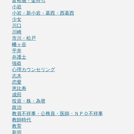
富裕層・金持ち
小岩
小岩・新小岩・葛西・西葛西
少女
川口
川崎
市川・松戸
幡ヶ谷
平井
弁護士
強盗
心理カウンセリング
志木
恋愛
恵比寿
成田
投資・株・為替
政治
教員不祥事・公務員・医師・ＮＰＯ不祥事
教師時代
教育
新宿