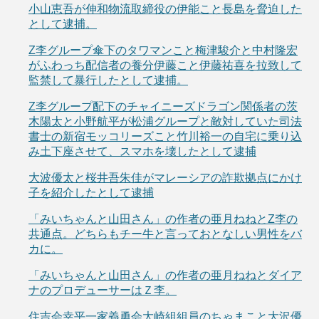
小山恵吾が伸和物流取締役の伊能こと長島を脅迫した
として逮捕。
Z李グループ傘下のタワマンこと梅津駿介と中村隆宏
がふわっち配信者の養分伊藤こと伊藤祐喜を拉致して
監禁して暴行したとして逮捕。
Z李グループ配下のチャイニーズドラゴン関係者の茨
木陽太と小野航平が松浦グループと敵対していた司法
書士の新宿モッコリーズこと竹川裕一の自宅に乗り込
み土下座させて、スマホを壊したとして逮捕
大波優太と桜井吾朱佳がマレーシアの詐欺拠点にかけ
子を紹介したとして逮捕
「みいちゃんと山田さん」の作者の亜月ねねとZ李の
共通点。どちらもチー牛と言っておとなしい男性をバ
カに。
「みいちゃんと山田さん」の作者の亜月ねねとダイア
ナのプロデューサーはＺ李。
住吉会幸平一家義勇会大崎組組員のちゃまこと大沢優