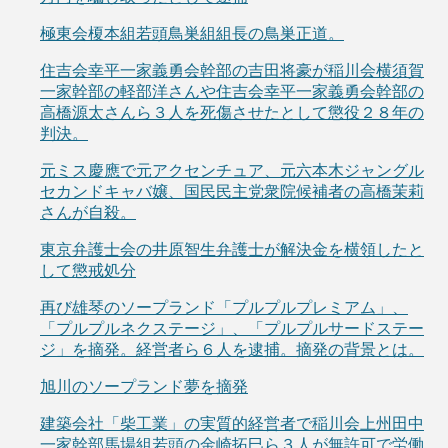
極東会榎本組若頭鳥巣組組長の鳥巣正道。
住吉会幸平一家義勇会幹部の吉田将豪が稲川会横須賀
一家幹部の軽部洋さんや住吉会幸平一家義勇会幹部の
高橋源太さんら３人を死傷させたとして懲役２８年の
判決。
元ミス慶應で元アクセンチュア、元六本木ジャングル
セカンドキャバ嬢、国民民主党衆院候補者の高橋茉莉
さんが自殺。
東京弁護士会の井原智生弁護士が解決金を横領したと
して懲戒処分
再び雄琴のソープランド「プルプルプレミアム」、
「プルプルネクステージ」、「プルプルサードステー
ジ」を摘発。経営者ら６人を逮捕。摘発の背景とは。
旭川のソープランド夢を摘発
建築会社「柴工業」の実質的経営者で稲川会上州田中
一家幹部馬場組若頭の金崎拓巳ら３人が無許可で労働