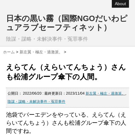
About
日本の黒い霧（国際NGOだいわピ
ュアラブセーフティネット）
陰謀・謀略・未解決事件・冤罪事件
ホーム
>
新左翼・極左・過激派。
>
えらてん（えらいてんちょう）さん
も松浦グループ傘下の人間。
公開日：
2022/06/20
: 最終更新日：2023/11/04
新左翼・極左・過激派。
,
陰謀・謀略・未解決事件・冤罪事件
池袋でバーエデンをやっている、えらてん（え
らいてんちょう）さんも松浦グループ傘下の人
間ですね。