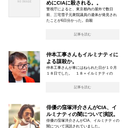
めにCIAに殺される。。
警視庁によると、東京都内の屋外で数日
前、三宅雪子元衆院議員の遺体が発見され
たことが6日分かった。自殺
記事を読む
仲本工事さんもイルミナティに
よる謀殺か。
仲本工事さんが車にはねられた日が１０月
１８日でした。 １８＝イルミナティの
記事を読む
俳優の窪塚洋介さんがCIA、イ
ルミナティの闇について演説。
俳優の窪塚洋介さんがCIA、イルミナティの
闇について演説されていました。