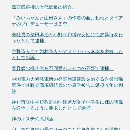
葛西怒羅権の歴代総長の紹介。
「みいちゃんと山田さん」の作者の亜月ねねとダイア
ナのプロデューサーはＺ李。
会社員の柴田孝治と小野寺和博が女性に性的暴行を行
ったとして逮捕。
宇野斉人こと西村斉人がアメリカから麻薬を密輸した
として起訴。
美容師の橋本光を不同意わいせつの容疑で逮捕。
中国電力大崎発電所の発電施設建設をめぐる企業恐喝
事件で共政会高塚組組員の小原学被告に懲役４年の判
決
神戸市立中学校教師の沖翔磨が女子中学生に裸の映像
を送信するように要求したとして逮捕。
神のエステの系列店。
山口組生島組組長のサージこと生島久次さんを射殺し