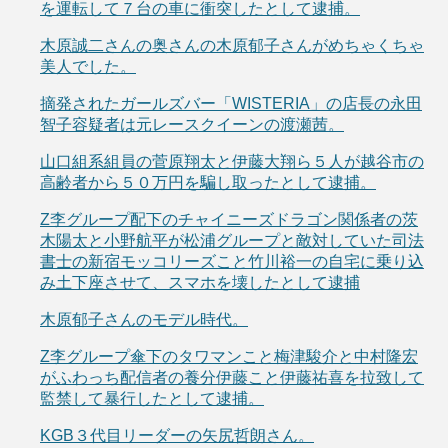
を運転して７台の車に衝突したとして逮捕。
木原誠二さんの奥さんの木原郁子さんがめちゃくちゃ
美人でした。
摘発されたガールズバー「WISTERIA」の店長の永田
智子容疑者は元レースクイーンの渡瀬茜。
山口組系組員の菅原翔太と伊藤大翔ら５人が越谷市の
高齢者から５０万円を騙し取ったとして逮捕。
Z李グループ配下のチャイニーズドラゴン関係者の茨
木陽太と小野航平が松浦グループと敵対していた司法
書士の新宿モッコリーズこと竹川裕一の自宅に乗り込
み土下座させて、スマホを壊したとして逮捕
木原郁子さんのモデル時代。
Z李グループ傘下のタワマンこと梅津駿介と中村隆宏
がふわっち配信者の養分伊藤こと伊藤祐喜を拉致して
監禁して暴行したとして逮捕。
KGB３代目リーダーの矢尻哲朗さん。