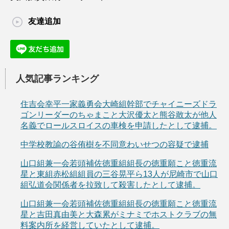
友達追加
人気記事ランキング
住吉会幸平一家義勇会大崎組幹部でチャイニーズドラ
ゴンリーダーのちゃまこと大沢優太と熊谷敢太が他人
名義でロールスロイスの車検を申請したとして逮捕。
中学校教諭の谷侑樹を不同意わいせつの容疑で逮捕
山口組兼一会若頭補佐徳重組組長の徳重願こと徳重流
星と東組赤松組組員の三谷晃平ら13人が尼崎市で山口
組弘道会関係者を拉致して殺害したとして逮捕。
山口組兼一会若頭補佐徳重組組長の徳重願こと徳重流
星と吉田真由美と大森累がミナミでホストクラブの無
料案内所を経営していたとして逮捕。