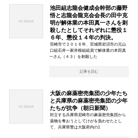
池田組志龍会健成会幹部の藤野
悟と志龍会龍克会会長の田中克
明が解体業の本田真一さんを刺
殺したとしてそれぞれに懲役１
６年、懲役１４年の判決。
宮崎市で２０１６年、宮城県岩沼市の元山
口組石井一家井根組組員で解体業の本田真
一さん（４３）を刺殺した
記事を読む
大阪の麻薬密売集団の少年たち
と兵庫県の麻薬密売集団の少年
たちが抗争（朝日新聞）
対立する兵庫県尼崎市の麻薬密売集団から
薬物を奪おうとしてけがを負わせたとし
て、兵庫県警は大阪府内の1