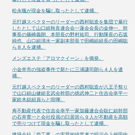
松永颯が現金を騙し取ったとして逮捕。
元打越スペクターのリーダーの西村聡造を集団で暴行
したとして山口組秋良連合会一蓮会会長の金伸一、幹
事長の篠崎義朗、本部長の野村祐司、行動隊長の石坂
純也、山口組清水一家副本部長で田嶋組組長の田嶋聡
ら８人を逮捕。
メンズエステ「アロマクイーン」を摘発。
小金井市の強盗事件で新たに三浦謙司朗ら４人を逮
捕。
元打越スペクターのリーダーの西村聡造が八王子祭り
で山口組山健組玄武会幹部の徳武伸二と住吉会幸平一
家鈴木組組員らと喧嘩。
寿不動産代表で住吉会幸平一家加藤連合会聡仁組幹部
の石井寛一と会社役員の臼居崇ら９人が不動産を高額
で売りつけて現金を騙し取ったとして逮捕。
建築会社「柴工業」の実質的経営者で稲川会上州田中