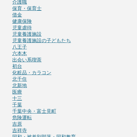
介護職
保育・保育士
借金
健康保険
児童虐待
児童養護施設
児童養護施設の子どもたち
八王子
六本木
出会い系喫茶
初台
化粧品・カラコン
北千住
北新地
医療
十三
千葉
千葉中央・富士見町
危険運転
吉原
吉祥寺
同和・被差別部落・同和教育