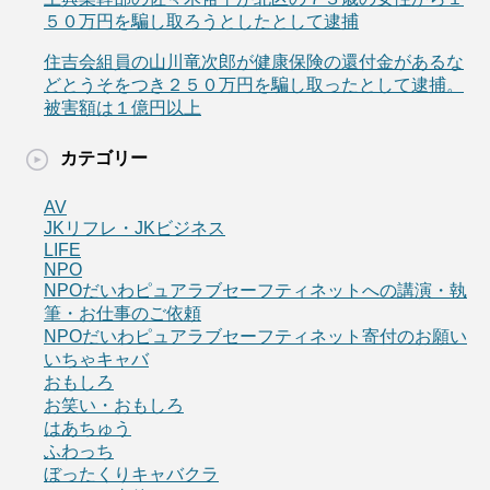
５０万円を騙し取ろうとしたとして逮捕
住吉会組員の山川竜次郎が健康保険の還付金があるな
どとうそをつき２５０万円を騙し取ったとして逮捕。
被害額は１億円以上
カテゴリー
AV
JKリフレ・JKビジネス
LIFE
NPO
NPOだいわピュアラブセーフティネットへの講演・執
筆・お仕事のご依頼
NPOだいわピュアラブセーフティネット寄付のお願い
いちゃキャバ
おもしろ
お笑い・おもしろ
はあちゅう
ふわっち
ぼったくりキャバクラ