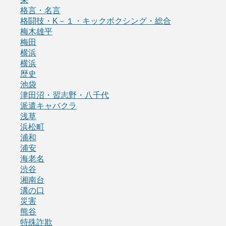
格言・名言
格闘技・K－１・キックボクシング・総合
梅木雄平
梅田
横浜
横浜
歴史
池袋
津田沼・習志野・八千代
派遣キャバクラ
浅草
浜松町
浦和
浦安
海老名
渋谷
湘南台
溝の口
災害
熊谷
特殊詐欺