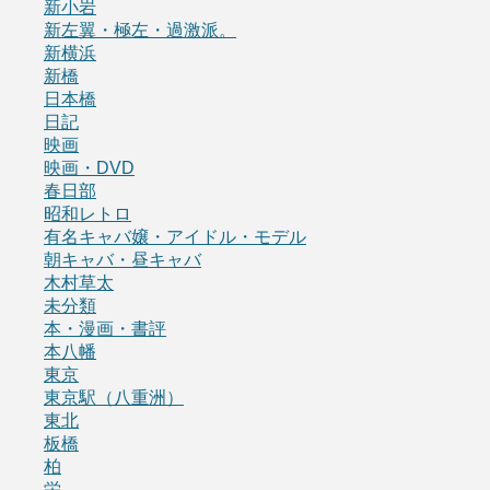
新小岩
新左翼・極左・過激派。
新横浜
新橋
日本橋
日記
映画
映画・DVD
春日部
昭和レトロ
有名キャバ嬢・アイドル・モデル
朝キャバ・昼キャバ
木村草太
未分類
本・漫画・書評
本八幡
東京
東京駅（八重洲）
東北
板橋
柏
栄