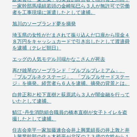
一家幹部馬場組若頭の金崎拓巳ら３人が無許可で労働
者を工事現場に派遣したとして逮捕。
旭川のソープランド夢を摘発
埼玉県の女性がだまされて振り込んだ口座から現金４
８万円をキャッシュカードで引き出したとして渡邉舜
を逮捕（テレビ朝日）
エッグの人気モデル川端かなこさんが死去
再び雄琴のソープランド「プルプルプレミアム」、
「プルプルネクステージ」、「プルプルサードステー
ジ」を摘発。経営者ら６人を逮捕。摘発の背景とは。
白井正和と松下直樹と荻原武ら３人が闇金融を行って
いたとして逮捕。
鯖江･丹生消防組合職員の橋本直樹が女子トイレを盗
撮したとして逮捕。
住吉会幸平一家加藤連合会井上興業組長の井上敦と井
上興業幹部の佐々木裕平が北区の７３歳の女性から１