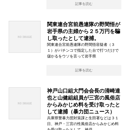
記事を読む
関東連合宮前愚連隊の野間悟が
岩手県の主婦から２５万円を騙
し取ったとして逮捕。
関東連合宮前愚連隊の野間悟容疑者（３
１）がパチンコで指定した台で打つだけで
儲かるをウソを言って岩手県
記事を読む
神戸山口組大門会会長の清崎達
也と山健組組員が三宮の風俗店
からみかじめ料を受け取ったと
して逮捕（暴力団ニュース）
兵庫県警暴力団対策課と生田署などは３１
日、神戸・三宮の性風俗店からみかじめ料
を受け取ったとして、神戸