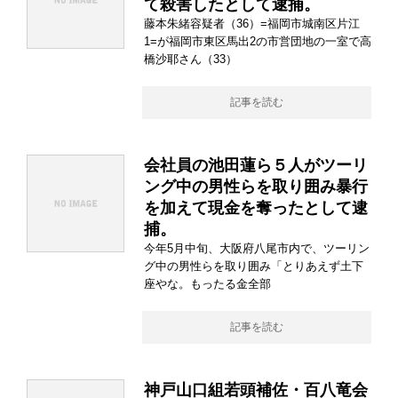
て殺害したとして逮捕。
藤本朱緒容疑者（36）=福岡市城南区片江
1=が福岡市東区馬出2の市営団地の一室で高
橋沙耶さん（33）
記事を読む
会社員の池田蓮ら５人がツーリ
ング中の男性らを取り囲み暴行
を加えて現金を奪ったとして逮
捕。
今年5月中旬、大阪府八尾市内で、ツーリン
グ中の男性らを取り囲み「とりあえず土下
座やな。もったる金全部
記事を読む
神戸山口組若頭補佐・百八竜会