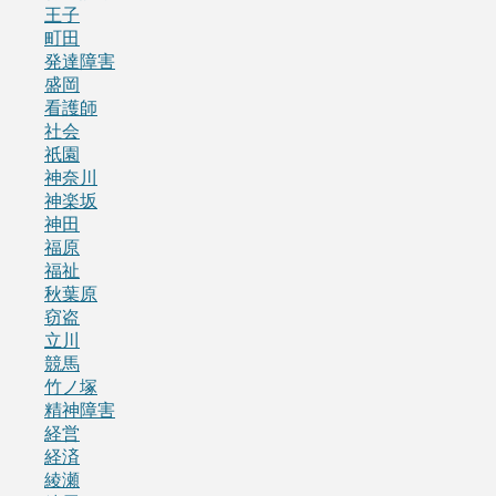
王子
町田
発達障害
盛岡
看護師
社会
祇園
神奈川
神楽坂
神田
福原
福祉
秋葉原
窃盗
立川
競馬
竹ノ塚
精神障害
経営
経済
綾瀬