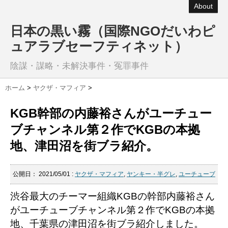
About
日本の黒い霧（国際NGOだいわピ
ュアラブセーフティネット）
陰謀・謀略・未解決事件・冤罪事件
ホーム
>
ヤクザ・マフィア
>
KGB幹部の内藤裕さんがユーチュー
ブチャンネル第２作でKGBの本拠
地、津田沼を街ブラ紹介。
公開日：
2021/05/01
:
ヤクザ・マフィア
,
ヤンキー・半グレ
,
ユーチューブ
渋谷最大のチーマー組織KGBの幹部内藤裕さん
がユーチューブチャンネル第２作でKGBの本拠
地、千葉県の津田沼を街ブラ紹介しました。