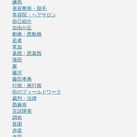
練馬
美容整形・脱毛
美容院・ヘアサロン
自己紹介
自由が丘
船橋・西船橋
若者
草加
葛西・西葛西
蒲田
蕨
藤沢
藤田孝典
行徳・南行徳
街のフィールドワーク
裁判・法律
西麻布
言語障害
調布
貧困
赤坂
赤羽