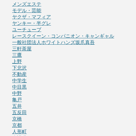
メンズエステ
モデル・芸能
ヤクザ・マフィア
ヤンキー・半グレ
ユーチューブ
レースクイーン・コンパニオン・キャンギャル
一般社団法人ホワイトハンズ坂爪真吾
三軒茶屋
三鷹
上野
下北沢
不動産
中学生
中目黒
中野
亀戸
五井
五反田
京橋
京都
人形町