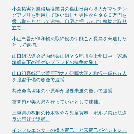
小倉拓実と風俗店従業員の嘉山日菜ら８人がマッチン
グアプリを利用して誘い出した男性から９６０万円を
脅し取ったとして逮捕。自宅に押しかけて執拗に取り
立て。
小山恵吾が伸和物流取締役の伊能こと長島を脅迫した
として逮捕。
山口組弘道会野内組栗山組ＶＳ稲川会上州田中一家馬
場組傘下の半グレブラッドの抗争勃発！
山口組系幹部の菅原翔太と伊藤大翔と柳沢一輝ら５人
を強盗予備の容疑で逮捕。
共政会高塚組の小原学が強要未遂の疑いで逮捕
當間侑が美人局を行っていたとして逮捕。
三重県の教師の鈴木敬介を児童買春・ポルノ禁止法違
反の容疑で逮捕。
インフルエンサーの橋本竜巳こと宋竜巳がベントレー