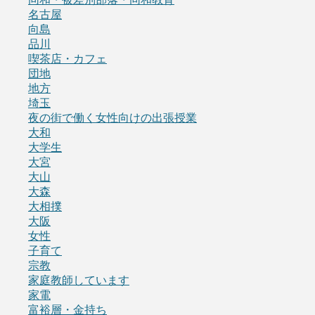
名古屋
向島
品川
喫茶店・カフェ
団地
地方
埼玉
夜の街で働く女性向けの出張授業
大和
大学生
大宮
大山
大森
大相撲
大阪
女性
子育て
宗教
家庭教師しています
家電
富裕層・金持ち