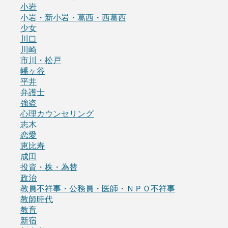
小岩
小岩・新小岩・葛西・西葛西
少女
川口
川崎
市川・松戸
幡ヶ谷
平井
弁護士
強盗
心理カウンセリング
志木
恋愛
恵比寿
成田
投資・株・為替
政治
教員不祥事・公務員・医師・ＮＰＯ不祥事
教師時代
教育
新宿