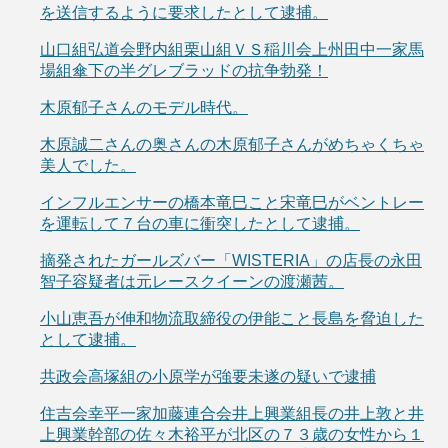
を送信するように要求したとして逮捕。
山口組弘道会野内組栗山組ＶＳ稲川会上州田中一家馬
場組傘下の半グレブラッドの抗争勃発！
木原郁子さんのモデル時代。
木原誠二さんの奥さんの木原郁子さんがめちゃくちゃ
美人でした。
インフルエンサーの橋本竜巳こと宋竜巳がベントレー
を運転して７台の車に衝突したとして逮捕。
摘発されたガールズバー「WISTERIA」の店長の永田
智子容疑者は元レースクイーンの渡瀬茜。
小山恵吾が伸和物流取締役の伊能こと長島を脅迫した
として逮捕。
共政会高塚組の小原学が強要未遂の疑いで逮捕
住吉会幸平一家加藤連合会井上興業組長の井上敦と井
上興業幹部の佐々木裕平が北区の７３歳の女性から１