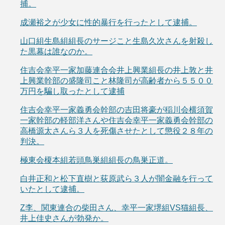
捕。
成瀬裕之が少女に性的暴行を行ったとして逮捕。
山口組生島組組長のサージこと生島久次さんを射殺し
た黒幕は誰なのか。
住吉会幸平一家加藤連合会井上興業組長の井上敦と井
上興業幹部の盛隆司こと林隆司が高齢者から５５００
万円を騙し取ったとして逮捕
住吉会幸平一家義勇会幹部の吉田将豪が稲川会横須賀
一家幹部の軽部洋さんや住吉会幸平一家義勇会幹部の
高橋源太さんら３人を死傷させたとして懲役２８年の
判決。
極東会榎本組若頭鳥巣組組長の鳥巣正道。
白井正和と松下直樹と荻原武ら３人が闇金融を行って
いたとして逮捕。
Z李、関東連合の柴田さん、幸平一家堺組VS猫組長、
井上佳史さんが勃発か。