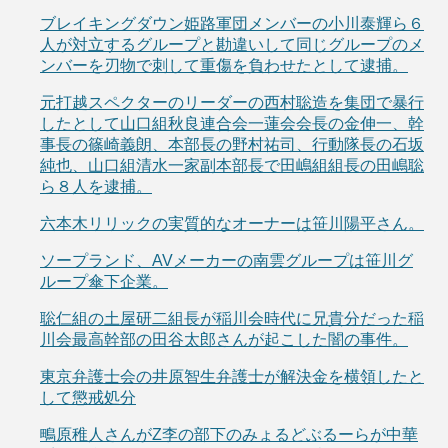
ブレイキングダウン姫路軍団メンバーの小川泰輝ら６
人が対立するグループと勘違いして同じグループのメ
ンバーを刃物で刺して重傷を負わせたとして逮捕。
元打越スペクターのリーダーの西村聡造を集団で暴行
したとして山口組秋良連合会一蓮会会長の金伸一、幹
事長の篠崎義朗、本部長の野村祐司、行動隊長の石坂
純也、山口組清水一家副本部長で田嶋組組長の田嶋聡
ら８人を逮捕。
六本木リリックの実質的なオーナーは笹川陽平さん。
ソープランド、AVメーカーの南雲グループは笹川グ
ループ傘下企業。
聡仁組の土屋研二組長が稲川会時代に兄貴分だった稲
川会最高幹部の田谷太郎さんが起こした闇の事件。
東京弁護士会の井原智生弁護士が解決金を横領したと
して懲戒処分
鴫原稚人さんがZ李の部下のみょるどぶるーらが中華