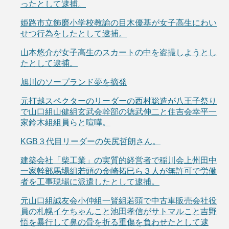
ったとして逮捕。
姫路市立飾磨小学校教諭の目木優基が女子高生にわい
せつ行為をしたとして逮捕。
山本悠介が女子高生のスカートの中を盗撮しようとし
たとして逮捕。
旭川のソープランド夢を摘発
元打越スペクターのリーダーの西村聡造が八王子祭り
で山口組山健組玄武会幹部の徳武伸二と住吉会幸平一
家鈴木組組員らと喧嘩。
KGB３代目リーダーの矢尻哲朗さん。
建築会社「柴工業」の実質的経営者で稲川会上州田中
一家幹部馬場組若頭の金崎拓巳ら３人が無許可で労働
者を工事現場に派遣したとして逮捕。
元山口組誠友会小仲組一賢組若頭で中古車販売会社役
員の札幌イケちゃんこと池田孝信がサトマルこと吉野
悟を暴行して鼻の骨を折る重傷を負わせたとして逮