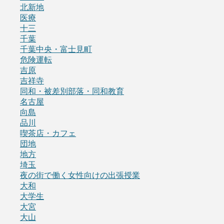
北新地
医療
十三
千葉
千葉中央・富士見町
危険運転
吉原
吉祥寺
同和・被差別部落・同和教育
名古屋
向島
品川
喫茶店・カフェ
団地
地方
埼玉
夜の街で働く女性向けの出張授業
大和
大学生
大宮
大山