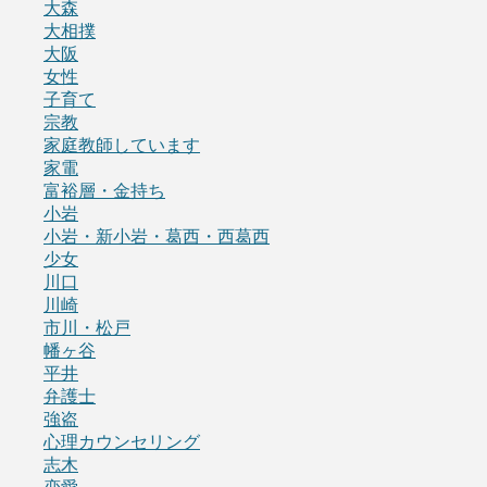
大森
大相撲
大阪
女性
子育て
宗教
家庭教師しています
家電
富裕層・金持ち
小岩
小岩・新小岩・葛西・西葛西
少女
川口
川崎
市川・松戸
幡ヶ谷
平井
弁護士
強盗
心理カウンセリング
志木