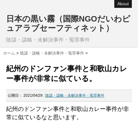
About
日本の黒い霧（国際NGOだいわピ
ュアラブセーフティネット）
陰謀・謀略・未解決事件・冤罪事件
ホーム
>
陰謀・謀略・未解決事件・冤罪事件
>
紀州のドンファン事件と和歌山カレ
ー事件が非常に似ている。
公開日：
2021/04/29
:
陰謀・謀略・未解決事件・冤罪事件
紀州のドンファン事件と和歌山カレー事件が非
常に似ているなと思います。