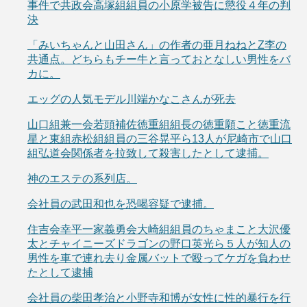
事件で共政会高塚組組員の小原学被告に懲役４年の判
決
「みいちゃんと山田さん」の作者の亜月ねねとZ李の
共通点。どちらもチー牛と言っておとなしい男性をバ
カに。
エッグの人気モデル川端かなこさんが死去
山口組兼一会若頭補佐徳重組組長の徳重願こと徳重流
星と東組赤松組組員の三谷晃平ら13人が尼崎市で山口
組弘道会関係者を拉致して殺害したとして逮捕。
神のエステの系列店。
会社員の武田和也を恐喝容疑で逮捕。
住吉会幸平一家義勇会大崎組組員のちゃまこと大沢優
太とチャイニーズドラゴンの野口英光ら５人が知人の
男性を車で連れ去り金属バットで殴ってケガを負わせ
たとして逮捕
会社員の柴田孝治と小野寺和博が女性に性的暴行を行