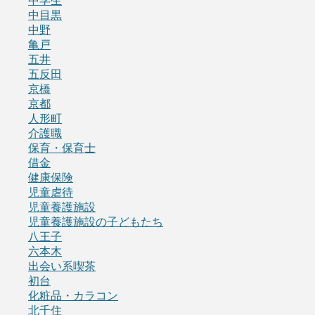
中学生
中目黒
中野
亀戸
五井
五反田
京橋
京都
人形町
介護職
保育・保育士
借金
健康保険
児童虐待
児童養護施設
児童養護施設の子どもたち
八王子
六本木
出会い系喫茶
初台
化粧品・カラコン
北千住