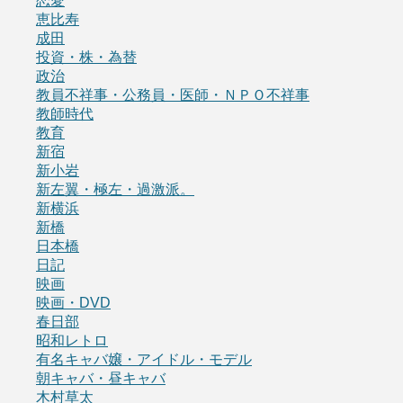
恋愛
恵比寿
成田
投資・株・為替
政治
教員不祥事・公務員・医師・ＮＰＯ不祥事
教師時代
教育
新宿
新小岩
新左翼・極左・過激派。
新横浜
新橋
日本橋
日記
映画
映画・DVD
春日部
昭和レトロ
有名キャバ嬢・アイドル・モデル
朝キャバ・昼キャバ
木村草太