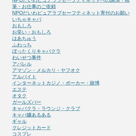
NPOだいわピュアラブセーフティネットへの講演・執
筆・お仕事のご依頼
NPOだいわピュアラブセーフティネット寄付のお願い
いちゃキャバ
おもしろ
お笑い・おもしろ
はあちゅう
ふわっち
ぼったくりキャバクラ
わいせつ事件
アパレル
アマゾン・メルカリ・ヤフオク
アルバイト
インターネットカジノ・ポーカー・賭博
エステ
オタク
ガールズバー
キャバクラ・ラウンジ・クラブ
キャバ嬢あるある
ギャル
クレジットカード
コスプレ