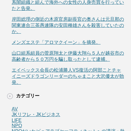
系闇組織と組んで海外への女性の人身売買を行ってい
たと告発。
岸田総理の側近の木原官房副長官の奥さんは元旦那の
関東連合三茶愚連隊の安田種雄さんを殺害していたの
か。
メンズエステ「アロマクイーン」を摘発。
山口組系組員の菅原翔太と伊藤大翔ら５人が越谷市の
高齢者から５０万円を騙し取ったとして逮捕。
エイベックス会長の松浦勝人VS復活の阿部ことチャ
イニーズドラゴンリーダーのちゃまこと大沢優太が勃
発。
カテゴリー
AV
JKリフレ・JKビジネス
LIFE
NPO