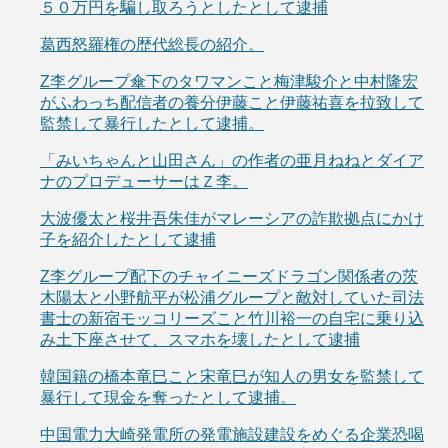
５０万円を騙し取ろうとしたとして逮捕
葛西怒羅権の歴代総長の紹介。
Z李グループ傘下のタワマンこと梅津駿介と中村隆宏
がふわっち配信者の養分伊藤こと伊藤祐喜を拉致して
監禁して暴行したとして逮捕。
「みいちゃんと山田さん」の作者の亜月ねねとダイア
ナのプロデューサーはＺ李。
大波優太と桜井吾朱佳がマレーシアの詐欺拠点にかけ
子を紹介したとして逮捕
Z李グループ配下のチャイニーズドラゴン関係者の茨
木陽太と小野航平が松浦グループと敵対していた司法
書士の新宿モッコリーズこと竹川裕一の自宅に乗り込
み土下座させて、スマホを壊したとして逮捕
韓国籍の橋本竜巳こと宋竜巳が知人の男女を監禁して
暴行して現金を奪ったとして逮捕。
中国電力大崎発電所の発電施設建設をめぐる企業恐喝