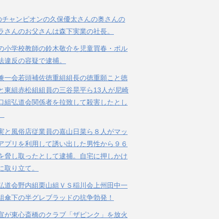
のチャンピオンの久保優太さんの奥さんの
ラさんのお父さんは森下実業の社長。
の小学校教師の鈴木敬介を児童買春・ポル
法違反の容疑で逮捕。
兼一会若頭補佐徳重組組長の徳重願こと徳
と東組赤松組組員の三谷晃平ら13人が尼崎
口組弘道会関係者を拉致して殺害したとし
。
実と風俗店従業員の嘉山日菜ら８人がマッ
アプリを利用して誘い出した男性から９６
を脅し取ったとして逮捕。自宅に押しかけ
に取り立て。
弘道会野内組栗山組ＶＳ稲川会上州田中一
組傘下の半グレブラッドの抗争勃発！
宣が東心斎橋のクラブ「ザピンク」を放火