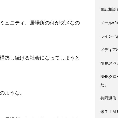
電話相談
ミュニティ、居場所の何がダメなの
メール=fuji
ライン=fuj
メディア
構築し続ける社会になってしまうと
NHKス
NHKク
た」
のような。
共同通信
米ＴＩＭ