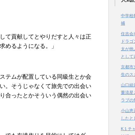
中学校
捕
住吉会
して貢献してとやりだすと人々は正
ドラゴ
求めるようになる。」
太が他
として
京都市
生のス
ステムが配置している同級生とか会
山口組
い。そうじゃなくて旅先での出会い
重流星
り合ったとかそういう偶然の出会い
ラブの
小山恵
したと
K１チ