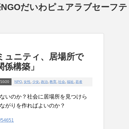
NGOだいわピュアラブセーフテ
ミュニティ、居場所で
関係構築」
10/20
NPO
,
女性
,
少女
,
政治
,
教育
,
社会
,
福祉
,
若者
ないのか？社会に居場所を見つけら
ながりを作ればよいのか？
/-/54651