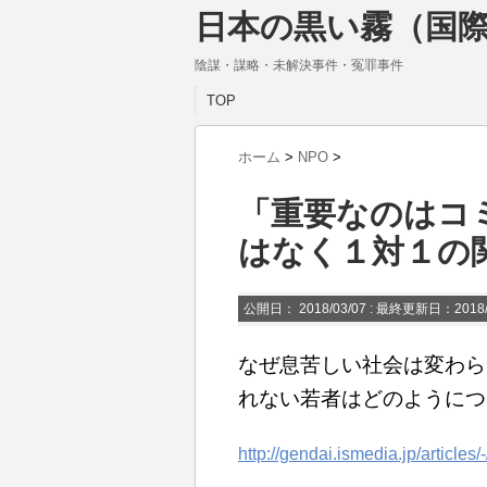
日本の黒い霧（国際
陰謀・謀略・未解決事件・冤罪事件
TOP
ホーム
>
NPO
>
「重要なのはコ
はなく１対１の
公開日：
2018/03/07
: 最終更新日：2018/
なぜ息苦しい社会は変わら
れない若者はどのようにつ
http://gendai.ismedia.jp/articles