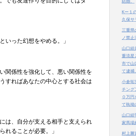
。でも友達作りを目的にしてはダ
結婚。
Kー１
久保サ
三重県
ノ禁止
といった幻想をやめる。」
山口組
重流星
市で山
い関係性を強化して、悪い関係性を
て逮捕
うすればあなたの中心とする社会は
小倉拓
チング
０万円
て執拗
山口組
には、自分が支える相手と支えられ
家馬場
られることが必要。」
村上勝