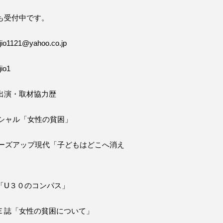
も受付中です。
o1121@yahoo.co.jp
io1
出演・取材協力歴
ペシャル「女性の貧困」
ローズアップ現代「子どもはどこへ消え
「U３０のコンパス」
Ｅ誌「女性の貧困について」