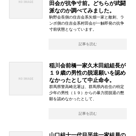
田会が抗争寸前。どちらが武闘
派なのか調べてみました。
駒野会長側の住吉会系矢畑一家と敵刺、ラ
ンボ側の住吉会系村田会が一触即発の抗争
寸前状態となっています。
記事を読む
稲川会前橋一家久木田組組長が
１９歳の男性の脱退願いを認め
なかったとして中止命令。
群馬県警高崎北署は、群馬県内在住の特定
少年の男性（１９）からの暴力団脱退の懇
願を認めなかったとして、
記事を読む
山口組十一代目平井一家組員の