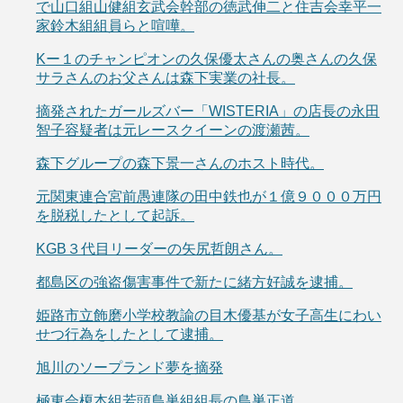
で山口組山健組玄武会幹部の徳武伸二と住吉会幸平一
家鈴木組組員らと喧嘩。
Kー１のチャンピオンの久保優太さんの奥さんの久保
サラさんのお父さんは森下実業の社長。
摘発されたガールズバー「WISTERIA」の店長の永田
智子容疑者は元レースクイーンの渡瀬茜。
森下グループの森下景一さんのホスト時代。
元関東連合宮前愚連隊の田中鉄也が１億９０００万円
を脱税したとして起訴。
KGB３代目リーダーの矢尻哲朗さん。
都島区の強盗傷害事件で新たに緒方好誠を逮捕。
姫路市立飾磨小学校教諭の目木優基が女子高生にわい
せつ行為をしたとして逮捕。
旭川のソープランド夢を摘発
極東会榎本組若頭鳥巣組組長の鳥巣正道。