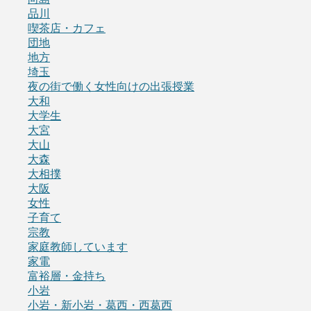
品川
喫茶店・カフェ
団地
地方
埼玉
夜の街で働く女性向けの出張授業
大和
大学生
大宮
大山
大森
大相撲
大阪
女性
子育て
宗教
家庭教師しています
家電
富裕層・金持ち
小岩
小岩・新小岩・葛西・西葛西