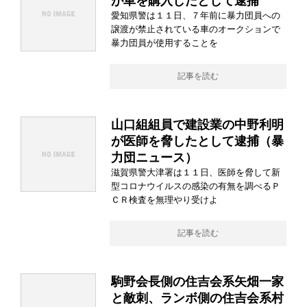
が車を購入したとして逮捕
愛知県警は１１日、７年前に暴力団員への
譲渡が禁止されている車のオークションで
暴力団員が使用することを
記事を読む
山口組組員で建設業の中野利明
が医師を脅したとして逮捕（暴
力団ニュース）
滋賀県警大津署は１１日、医師を脅して新
型コロナウイルスの感染の有無を調べるＰ
ＣＲ検査を無理やり受けよ
記事を読む
駒野会長側の住吉会系矢畑一家
と敵刺、ランボ側の住吉会系村