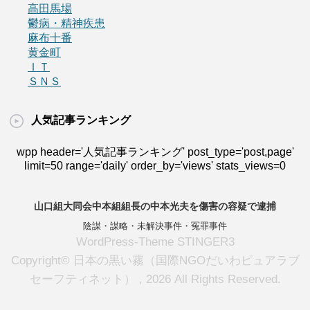
高田馬場
鬱病・精神疾患
麻布十番
黄金町
ＩＴ
ＳＮＳ
人気記事ランキング
wpp header='人気記事ランキング' post_type='post,page'
limit=50 range='daily' order_by='views' stats_views=0
山口組大同会中本組組長の中本光夫を傷害の容疑で逮捕
陰謀・謀略・未解決事件・冤罪事件
WordPress-Theme STINGER3
Copyright© 日本の黒い霧（国際NGOだいわピュアラブ
セーフティネット） , 2026 All Rights Reserved.