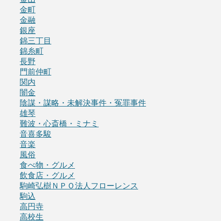
金町
金融
銀座
錦三丁目
錦糸町
長野
門前仲町
関内
闇金
陰謀・謀略・未解決事件・冤罪事件
雄琴
難波・心斎橋・ミナミ
音喜多駿
音楽
風俗
食べ物・グルメ
飲食店・グルメ
駒崎弘樹ＮＰＯ法人フローレンス
駒込
高円寺
高校生