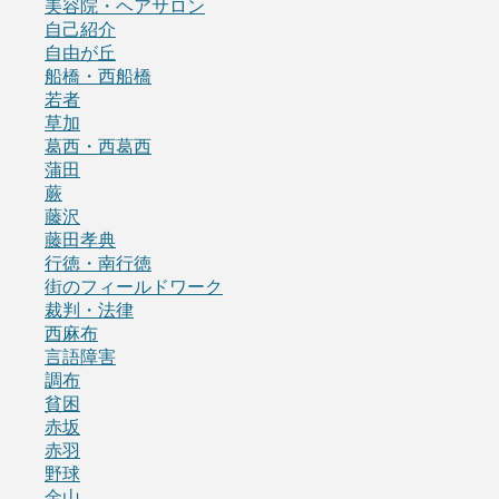
美容院・ヘアサロン
自己紹介
自由が丘
船橋・西船橋
若者
草加
葛西・西葛西
蒲田
蕨
藤沢
藤田孝典
行徳・南行徳
街のフィールドワーク
裁判・法律
西麻布
言語障害
調布
貧困
赤坂
赤羽
野球
金山