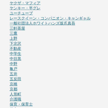
ヤクザ・マフィア
ヤンキー・半グレ
ユーチューブ
レースクイーン・コンパニオン・キャンギャル
一般社団法人ホワイトハンズ坂爪真吾
三軒茶屋
三鷹
上野
下北沢
不動産
中学生
中目黒
中野
亀戸
五井
五反田
京橋
京都
人形町
介護職
保育・保育士