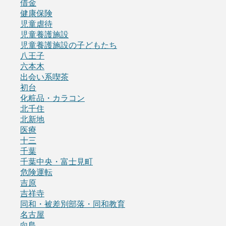
借金
健康保険
児童虐待
児童養護施設
児童養護施設の子どもたち
八王子
六本木
出会い系喫茶
初台
化粧品・カラコン
北千住
北新地
医療
十三
千葉
千葉中央・富士見町
危険運転
吉原
吉祥寺
同和・被差別部落・同和教育
名古屋
向島