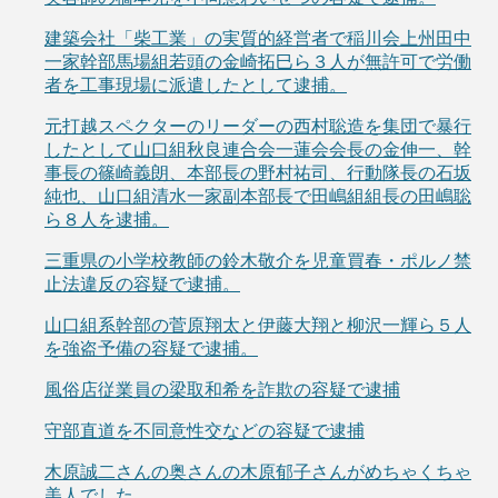
建築会社「柴工業」の実質的経営者で稲川会上州田中
一家幹部馬場組若頭の金崎拓巳ら３人が無許可で労働
者を工事現場に派遣したとして逮捕。
元打越スペクターのリーダーの西村聡造を集団で暴行
したとして山口組秋良連合会一蓮会会長の金伸一、幹
事長の篠崎義朗、本部長の野村祐司、行動隊長の石坂
純也、山口組清水一家副本部長で田嶋組組長の田嶋聡
ら８人を逮捕。
三重県の小学校教師の鈴木敬介を児童買春・ポルノ禁
止法違反の容疑で逮捕。
山口組系幹部の菅原翔太と伊藤大翔と柳沢一輝ら５人
を強盗予備の容疑で逮捕。
風俗店従業員の梁取和希を詐欺の容疑で逮捕
守部直道を不同意性交などの容疑で逮捕
木原誠二さんの奥さんの木原郁子さんがめちゃくちゃ
美人でした。