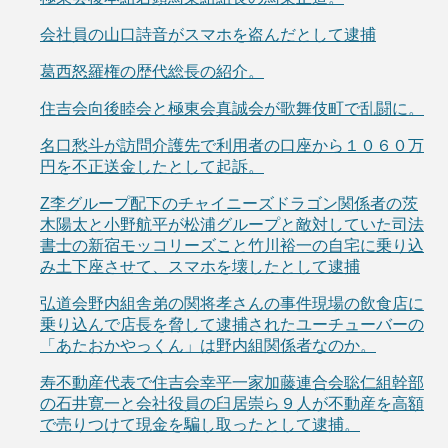
会社員の山口詩音がスマホを盗んだとして逮捕
葛西怒羅権の歴代総長の紹介。
住吉会向後睦会と極東会真誠会が歌舞伎町で乱闘に。
名口愁斗が訪問介護先で利用者の口座から１０６０万
円を不正送金したとして起訴。
Z李グループ配下のチャイニーズドラゴン関係者の茨
木陽太と小野航平が松浦グループと敵対していた司法
書士の新宿モッコリーズこと竹川裕一の自宅に乗り込
み土下座させて、スマホを壊したとして逮捕
弘道会野内組舎弟の関将孝さんの事件現場の飲食店に
乗り込んで店長を脅して逮捕されたユーチューバーの
「あたおかやっくん」は野内組関係者なのか。
寿不動産代表で住吉会幸平一家加藤連合会聡仁組幹部
の石井寛一と会社役員の臼居崇ら９人が不動産を高額
で売りつけて現金を騙し取ったとして逮捕。