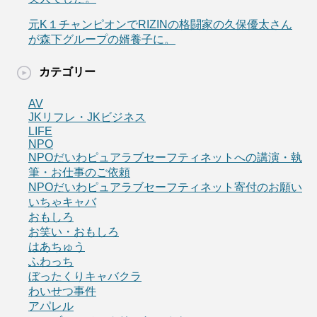
元K１チャンピオンでRIZINの格闘家の久保優太さん
が森下グループの婿養子に。
カテゴリー
AV
JKリフレ・JKビジネス
LIFE
NPO
NPOだいわピュアラブセーフティネットへの講演・執
筆・お仕事のご依頼
NPOだいわピュアラブセーフティネット寄付のお願い
いちゃキャバ
おもしろ
お笑い・おもしろ
はあちゅう
ふわっち
ぼったくりキャバクラ
わいせつ事件
アパレル