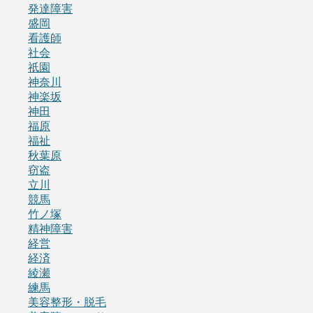
発達障害
盛岡
看護師
社会
祇園
神奈川
神楽坂
神田
福原
福祉
秋葉原
窃盗
立川
競馬
竹ノ塚
精神障害
経営
経済
綾瀬
練馬
美容整形・脱毛