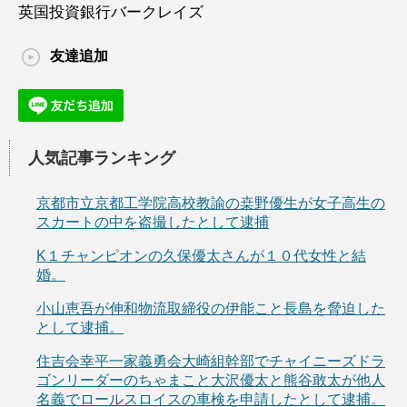
英国投資銀行バークレイズ
友達追加
人気記事ランキング
京都市立京都工学院高校教諭の桒野優生が女子高生の
スカートの中を盗撮したとして逮捕
K１チャンピオンの久保優太さんが１０代女性と結
婚。
小山恵吾が伸和物流取締役の伊能こと長島を脅迫した
として逮捕。
住吉会幸平一家義勇会大崎組幹部でチャイニーズドラ
ゴンリーダーのちゃまこと大沢優太と熊谷敢太が他人
名義でロールスロイスの車検を申請したとして逮捕。