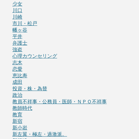
少女
川口
川崎
市川・松戸
幡ヶ谷
平井
弁護士
強盗
心理カウンセリング
志木
恋愛
恵比寿
成田
投資・株・為替
政治
教員不祥事・公務員・医師・ＮＰＯ不祥事
教師時代
教育
新宿
新小岩
新左翼・極左・過激派。