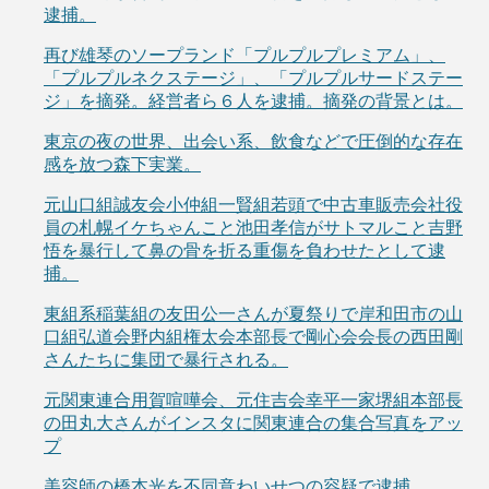
逮捕。
再び雄琴のソープランド「プルプルプレミアム」、
「プルプルネクステージ」、「プルプルサードステー
ジ」を摘発。経営者ら６人を逮捕。摘発の背景とは。
東京の夜の世界、出会い系、飲食などで圧倒的な存在
感を放つ森下実業。
元山口組誠友会小仲組一賢組若頭で中古車販売会社役
員の札幌イケちゃんこと池田孝信がサトマルこと吉野
悟を暴行して鼻の骨を折る重傷を負わせたとして逮
捕。
東組系稲葉組の友田公一さんが夏祭りで岸和田市の山
口組弘道会野内組権太会本部長で剛心会会長の西田剛
さんたちに集団で暴行される。
元関東連合用賀喧嘩会、元住吉会幸平一家堺組本部長
の田丸大さんがインスタに関東連合の集合写真をアッ
プ
美容師の橋本光を不同意わいせつの容疑で逮捕。