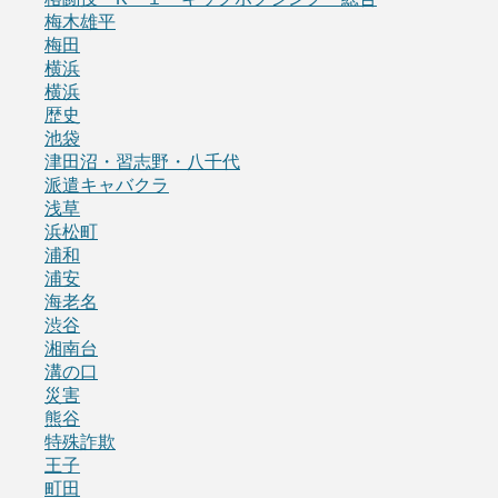
梅木雄平
梅田
横浜
横浜
歴史
池袋
津田沼・習志野・八千代
派遣キャバクラ
浅草
浜松町
浦和
浦安
海老名
渋谷
湘南台
溝の口
災害
熊谷
特殊詐欺
王子
町田