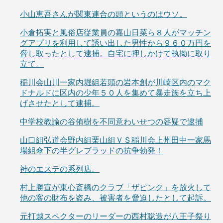
小山恵吾さんが関東連合の頭というのはウソ。
小倉拓実と風俗店従業員の嘉山日菜ら８人がマッチン
グアプリを利用して誘い出した男性から９６０万円を
脅し取ったとして逮捕。自宅に押しかけて執拗に取り
立て。
稲川会山川一家内堀組若頭の岩本創が川崎区内のマク
ドナルドに区内の少年５０人を集めて暴走族を立ち上
げさせたとして逮捕。
中学校教諭の谷侑樹を不同意わいせつの容疑で逮捕
山口組弘道会野内組栗山組ＶＳ稲川会上州田中一家馬
場組傘下の半グレブラッドの抗争勃発！
神のエステの系列店。
村上勝宣が東心斎橋のクラブ「ザピンク」を放火して
他の客の財布を盗み、被害者を脅迫したとして起訴。
元打越スペクターのリーダーの西村聡造が八王子祭り