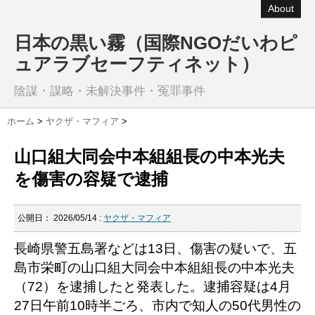
About
日本の黒い霧（国際NGOだいわピ
ュアラブセーフティネット）
陰謀・謀略・未解決事件・冤罪事件
ホーム
>
ヤクザ・マフィア
>
山口組大同会中本組組長の中本光夫
を傷害の容疑で逮捕
公開日：
2026/05/14
:
ヤクザ・マフィア
長崎県警五島署などは13日、傷害の疑いで、五
島市栄町の山口組大同会中本組組長の中本光夫
（72）を逮捕したと発表した。逮捕容疑は4月
27日午前10時半ごろ、市内で知人の50代男性の