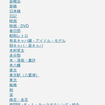
新横浜
新橋
日本橋
日記
映画
映画・DVD
春日部
昭和レトロ
有名キャバ嬢・アイドル・モデル
朝キャバ・昼キャバ
木村草太
未分類
本・漫画・書評
本八幡
東京
東京駅（八重洲）
東北
板橋
柏
栄
格言・名言
格闘技・K－１・キックボクシング・総合