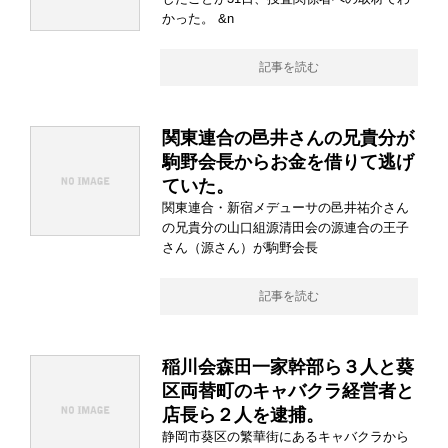
かった。 &n
記事を読む
関東連合の邑井さんの兄貴分が
駒野会長からお金を借りて逃げ
ていた。
関東連合・新宿メデューサの邑井祐介さん
の兄貴分の山口組源清田会の源連合の王子
さん（源さん）が駒野会長
記事を読む
稲川会森田一家幹部ら３人と葵
区両替町のキャバクラ経営者と
店長ら２人を逮捕。
静岡市葵区の繁華街にあるキャバクラから