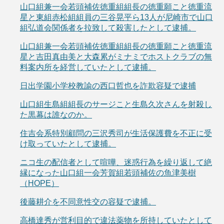
山口組兼一会若頭補佐徳重組組長の徳重願こと徳重流
星と東組赤松組組員の三谷晃平ら13人が尼崎市で山口
組弘道会関係者を拉致して殺害したとして逮捕。
山口組兼一会若頭補佐徳重組組長の徳重願こと徳重流
星と吉田真由美と大森累がミナミでホストクラブの無
料案内所を経営していたとして逮捕。
日出学園小学校教諭の西口哲也を詐欺容疑で逮捕
山口組生島組組長のサージこと生島久次さんを射殺し
た黒幕は誰なのか。
住吉会系特別顧問の三沢秀司が生活保護費を不正に受
け取っていたとして逮捕。
ニコ生の配信者として喧嘩、迷惑行為を繰り返して絶
縁になった山口組一会芳賀組若頭補佐の魚津美樹
（HOPE）
後藤耕介を不同意性交の容疑で逮捕。
高橋達秀が営利目的で違法薬物を所持していたとして