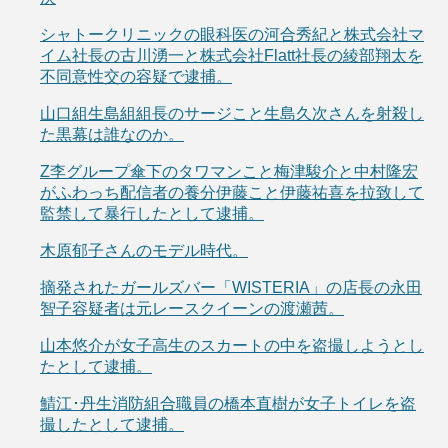
シャトークリニックの眼科医の河合秀紀と株式会社マ
イム社長の古川湧一と株式会社Flatt社長の綾部翔太を
不同意性交の容疑で逮捕。
山口組生島組組長のサージこと生島久次さんを射殺し
た黒幕は誰なのか。
Z李グループ傘下のタワマンこと梅津駿介と中村隆宏
がふわっち配信者の養分伊藤こと伊藤祐喜を拉致して
監禁して暴行したとして逮捕。
木原郁子さんのモデル時代。
摘発されたガールズバー「WISTERIA」の店長の永田
智子容疑者は元レースクイーンの渡瀬茜。
山本悠介が女子高生のスカートの中を盗撮しようとし
たとして逮捕。
鯖江･丹生消防組合職員の橋本直樹が女子トイレを盗
撮したとして逮捕。