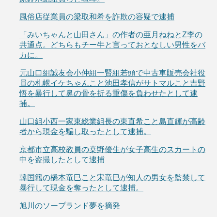
風俗店従業員の梁取和希を詐欺の容疑で逮捕
「みいちゃんと山田さん」の作者の亜月ねねとZ李の
共通点。どちらもチー牛と言っておとなしい男性をバ
カに。
元山口組誠友会小仲組一賢組若頭で中古車販売会社役
員の札幌イケちゃんこと池田孝信がサトマルこと吉野
悟を暴行して鼻の骨を折る重傷を負わせたとして逮
捕。
山口組小西一家東総業組長の東直希こと島直輝が高齢
者から現金を騙し取ったとして逮捕。
京都市立高校教員の桒野優生が女子高生のスカートの
中を盗撮したとして逮捕
韓国籍の橋本竜巳こと宋竜巳が知人の男女を監禁して
暴行して現金を奪ったとして逮捕。
旭川のソープランド夢を摘発