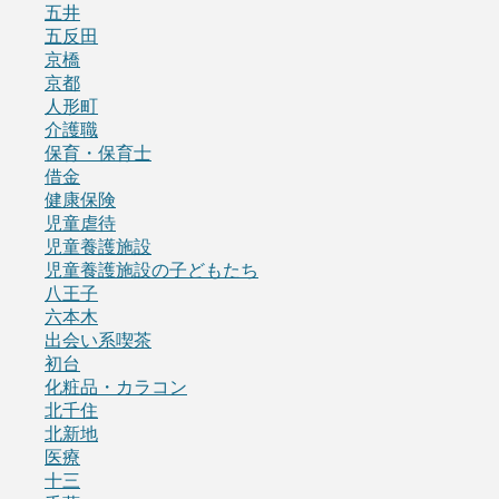
五井
五反田
京橋
京都
人形町
介護職
保育・保育士
借金
健康保険
児童虐待
児童養護施設
児童養護施設の子どもたち
八王子
六本木
出会い系喫茶
初台
化粧品・カラコン
北千住
北新地
医療
十三