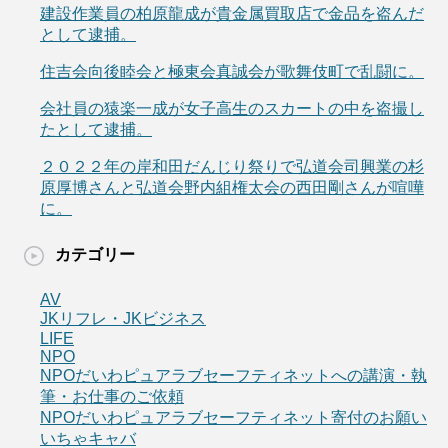
建設作業員の柏原龍成が貴金属買取店で金品を盗んだ
として逮捕。
住吉会向後睦会と極東会真誠会が歌舞伎町で乱闘に。
会社員の猿楽一成が女子高生のスカートの中を盗撮し
たとして逮捕。
２０２２年の岸和田だんじり祭りで弘道会司興業の杉
原厚博さんと弘道会野内組権太会の西田剛さんが喧嘩
に。
カテゴリー
AV
JKリフレ・JKビジネス
LIFE
NPO
NPOだいわピュアラブセーフティネットへの講演・執
筆・お仕事のご依頼
NPOだいわピュアラブセーフティネット寄付のお願い
いちゃキャバ