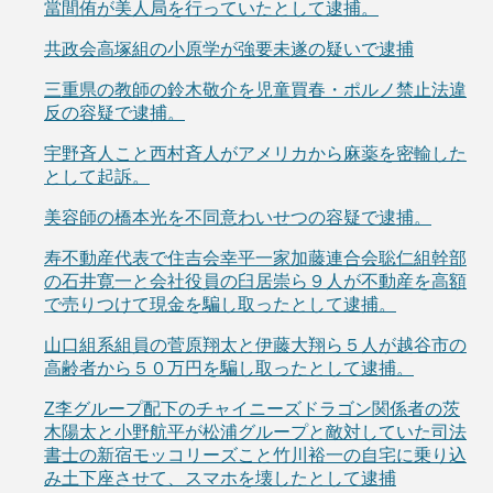
當間侑が美人局を行っていたとして逮捕。
共政会高塚組の小原学が強要未遂の疑いで逮捕
三重県の教師の鈴木敬介を児童買春・ポルノ禁止法違
反の容疑で逮捕。
宇野斉人こと西村斉人がアメリカから麻薬を密輸した
として起訴。
美容師の橋本光を不同意わいせつの容疑で逮捕。
寿不動産代表で住吉会幸平一家加藤連合会聡仁組幹部
の石井寛一と会社役員の臼居崇ら９人が不動産を高額
で売りつけて現金を騙し取ったとして逮捕。
山口組系組員の菅原翔太と伊藤大翔ら５人が越谷市の
高齢者から５０万円を騙し取ったとして逮捕。
Z李グループ配下のチャイニーズドラゴン関係者の茨
木陽太と小野航平が松浦グループと敵対していた司法
書士の新宿モッコリーズこと竹川裕一の自宅に乗り込
み土下座させて、スマホを壊したとして逮捕