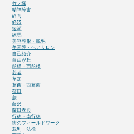
竹ノ塚
精神障害
経営
経済
綾瀬
練馬
美容整形・脱毛
美容院・ヘアサロン
自己紹介
自由が丘
船橋・西船橋
若者
草加
葛西・西葛西
蒲田
蕨
藤沢
藤田孝典
行徳・南行徳
街のフィールドワーク
裁判・法律