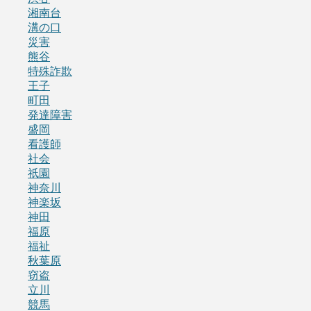
湘南台
溝の口
災害
熊谷
特殊詐欺
王子
町田
発達障害
盛岡
看護師
社会
祇園
神奈川
神楽坂
神田
福原
福祉
秋葉原
窃盗
立川
競馬