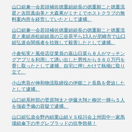
山口組兼一会若頭補佐徳重組組長の徳重願こと徳重流
星と吉田真由美と大森累がミナミでホストクラブの無
料案内所を経営していたとして逮捕。
山口組兼一会若頭補佐徳重組組長の徳重願こと徳重流
星と東組赤松組組員の三谷晃平ら13人が尼崎市で山口
組弘道会関係者を拉致して殺害したとして逮捕。
小倉拓実と風俗店従業員の嘉山日菜ら８人がマッチン
グアプリを利用して誘い出した男性から９６０万円を
脅し取ったとして逮捕。自宅に押しかけて執拗に取り
立て。
小山恵吾が伸和物流取締役の伊能こと長島を脅迫した
として逮捕。
山口組系幹部の菅原翔太と伊藤大翔と柳沢一輝ら５人
を強盗予備の容疑で逮捕。
山口組弘道会野内組栗山組ＶＳ稲川会上州田中一家馬
場組傘下の半グレブラッドの抗争勃発！