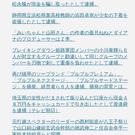
松永颯が現金を騙し取ったとして逮捕。
静岡県立浜松商業高校教師の浜田卓幸が少女の下着を
盗撮したとして逮捕。
「みいちゃんと山田さん」の作者の亜月ねねとダイア
ナのプロデューサーはＺ李。
ブレイキングダウン姫路軍団メンバーの小川泰輝ら６
人が対立するグループと勘違いして同じグループのメ
ンバーを刃物で刺して重傷を負わせたとして逮捕。
再び雄琴のソープランド「プルプルプレミアム」、
「プルプルネクステージ」、「プルプルサードステー
ジ」を摘発。経営者ら６人を逮捕。摘発の背景とは。
埼玉県の女性がだまされて振り込んだ口座から現金４
８万円をキャッシュカードで引き出したとして渡邉舜
を逮捕（テレビ朝日）
元打越スペクターのリーダーの西村聡造が八王子祭り
で山口組山健組玄武会幹部の徳武伸二と住吉会幸平一
家鈴木組組員らと喧嘩。