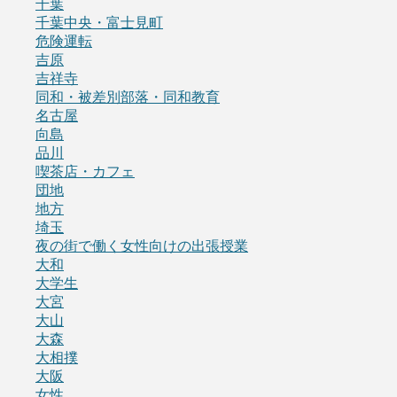
千葉
千葉中央・富士見町
危険運転
吉原
吉祥寺
同和・被差別部落・同和教育
名古屋
向島
品川
喫茶店・カフェ
団地
地方
埼玉
夜の街で働く女性向けの出張授業
大和
大学生
大宮
大山
大森
大相撲
大阪
女性