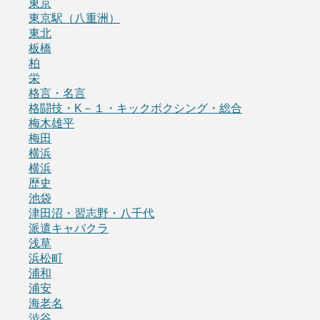
東京
東京駅（八重洲）
東北
板橋
柏
栄
格言・名言
格闘技・K－１・キックボクシング・総合
梅木雄平
梅田
横浜
横浜
歴史
池袋
津田沼・習志野・八千代
派遣キャバクラ
浅草
浜松町
浦和
浦安
海老名
渋谷