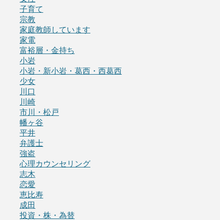
子育て
宗教
家庭教師しています
家電
富裕層・金持ち
小岩
小岩・新小岩・葛西・西葛西
少女
川口
川崎
市川・松戸
幡ヶ谷
平井
弁護士
強盗
心理カウンセリング
志木
恋愛
恵比寿
成田
投資・株・為替