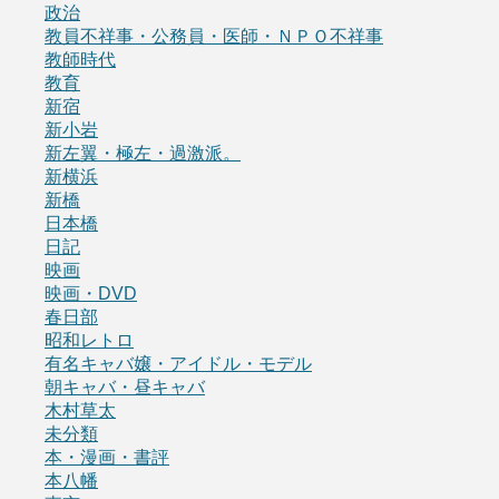
政治
教員不祥事・公務員・医師・ＮＰＯ不祥事
教師時代
教育
新宿
新小岩
新左翼・極左・過激派。
新横浜
新橋
日本橋
日記
映画
映画・DVD
春日部
昭和レトロ
有名キャバ嬢・アイドル・モデル
朝キャバ・昼キャバ
木村草太
未分類
本・漫画・書評
本八幡