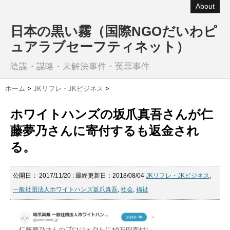
About
日本の黒い霧（国際NGOだいわピ
ュアラブセーフティネット）
陰謀・謀略・未解決事件・冤罪事件
ホーム
>
JKリフレ・JKビジネス
>
ホワイトハンズの坂爪真吾さんが仁
藤夢乃さんに寄付するも返金され
る。
公開日：
2017/11/20
: 最終更新日：2018/08/04
JKリフレ・JKビジネス
,
一般社団法人ホワイトハンズ坂爪真吾
,
社会
,
福祉