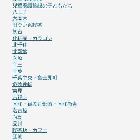
児童養護施設の子どもたち
八王子
六本木
出会い系喫茶
初台
化粧品・カラコン
北千住
北新地
医療
十三
千葉
千葉中央・富士見町
危険運転
吉原
吉祥寺
同和・被差別部落・同和教育
名古屋
向島
品川
喫茶店・カフェ
団地