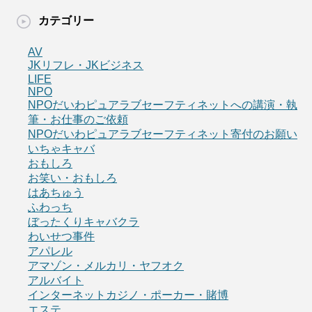
カテゴリー
AV
JKリフレ・JKビジネス
LIFE
NPO
NPOだいわピュアラブセーフティネットへの講演・執
筆・お仕事のご依頼
NPOだいわピュアラブセーフティネット寄付のお願い
いちゃキャバ
おもしろ
お笑い・おもしろ
はあちゅう
ふわっち
ぼったくりキャバクラ
わいせつ事件
アパレル
アマゾン・メルカリ・ヤフオク
アルバイト
インターネットカジノ・ポーカー・賭博
エステ