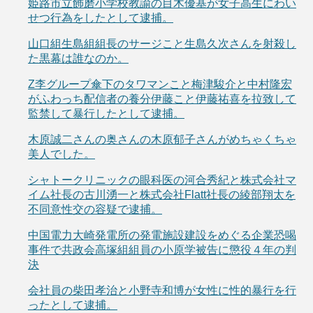
姫路市立飾磨小学校教諭の目木優基が女子高生にわい
せつ行為をしたとして逮捕。
山口組生島組組長のサージこと生島久次さんを射殺し
た黒幕は誰なのか。
Z李グループ傘下のタワマンこと梅津駿介と中村隆宏
がふわっち配信者の養分伊藤こと伊藤祐喜を拉致して
監禁して暴行したとして逮捕。
木原誠二さんの奥さんの木原郁子さんがめちゃくちゃ
美人でした。
シャトークリニックの眼科医の河合秀紀と株式会社マ
イム社長の古川湧一と株式会社Flatt社長の綾部翔太を
不同意性交の容疑で逮捕。
中国電力大崎発電所の発電施設建設をめぐる企業恐喝
事件で共政会高塚組組員の小原学被告に懲役４年の判
決
会社員の柴田孝治と小野寺和博が女性に性的暴行を行
ったとして逮捕。