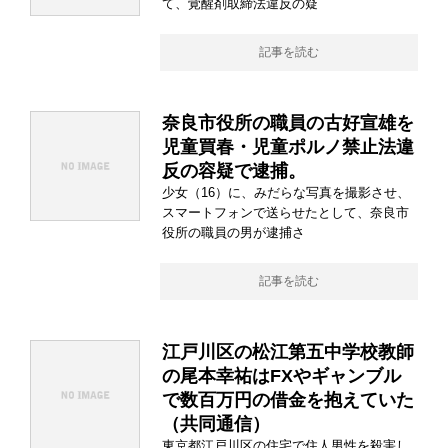
て、覚醒剤取締法違反の疑
記事を読む
奈良市役所の職員の古好宣雄を
児童買春・児童ポルノ禁止法違
反の容疑で逮捕。
少女（16）に、みだらな写真を撮影させ、
スマートフォンで送らせたとして、奈良市
役所の職員の男が逮捕さ
記事を読む
江戸川区の松江第五中学校教師
の尾本幸祐はFXやギャンブル
で数百万円の借金を抱えていた
（共同通信）
東京都江戸川区の住宅で住人男性を殺害し