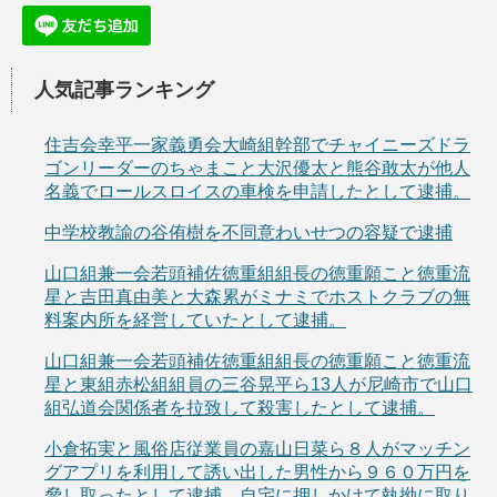
人気記事ランキング
住吉会幸平一家義勇会大崎組幹部でチャイニーズドラ
ゴンリーダーのちゃまこと大沢優太と熊谷敢太が他人
名義でロールスロイスの車検を申請したとして逮捕。
中学校教諭の谷侑樹を不同意わいせつの容疑で逮捕
山口組兼一会若頭補佐徳重組組長の徳重願こと徳重流
星と吉田真由美と大森累がミナミでホストクラブの無
料案内所を経営していたとして逮捕。
山口組兼一会若頭補佐徳重組組長の徳重願こと徳重流
星と東組赤松組組員の三谷晃平ら13人が尼崎市で山口
組弘道会関係者を拉致して殺害したとして逮捕。
小倉拓実と風俗店従業員の嘉山日菜ら８人がマッチン
グアプリを利用して誘い出した男性から９６０万円を
脅し取ったとして逮捕。自宅に押しかけて執拗に取り