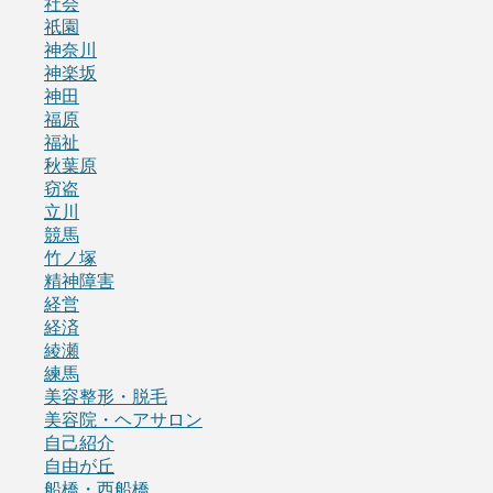
社会
祇園
神奈川
神楽坂
神田
福原
福祉
秋葉原
窃盗
立川
競馬
竹ノ塚
精神障害
経営
経済
綾瀬
練馬
美容整形・脱毛
美容院・ヘアサロン
自己紹介
自由が丘
船橋・西船橋