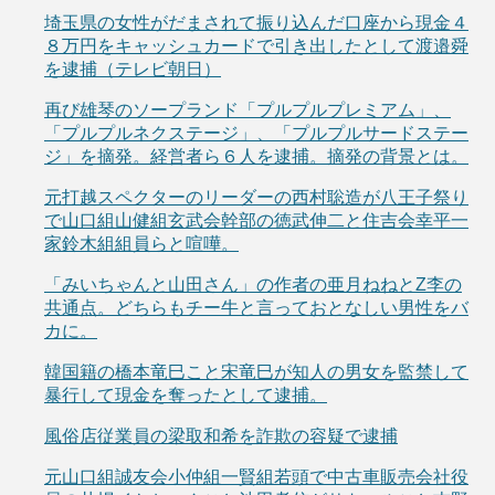
埼玉県の女性がだまされて振り込んだ口座から現金４
８万円をキャッシュカードで引き出したとして渡邉舜
を逮捕（テレビ朝日）
再び雄琴のソープランド「プルプルプレミアム」、
「プルプルネクステージ」、「プルプルサードステー
ジ」を摘発。経営者ら６人を逮捕。摘発の背景とは。
元打越スペクターのリーダーの西村聡造が八王子祭り
で山口組山健組玄武会幹部の徳武伸二と住吉会幸平一
家鈴木組組員らと喧嘩。
「みいちゃんと山田さん」の作者の亜月ねねとZ李の
共通点。どちらもチー牛と言っておとなしい男性をバ
カに。
韓国籍の橋本竜巳こと宋竜巳が知人の男女を監禁して
暴行して現金を奪ったとして逮捕。
風俗店従業員の梁取和希を詐欺の容疑で逮捕
元山口組誠友会小仲組一賢組若頭で中古車販売会社役