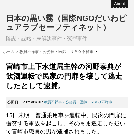
About
日本の黒い霧（国際NGOだいわピ
ュアラブセーフティネット）
陰謀・謀略・未解決事件・冤罪事件
ホーム
>
教員不祥事・公務員・医師・ＮＰＯ不祥事
>
宮崎市上下水道局主幹の河野泰典が
飲酒運転で民家の門扉を壊して逃走
したとして逮捕。
公開日：
2025/03/18
:
教員不祥事・公務員・医師・ＮＰＯ不祥事
15日未明、普通乗用車を運転中、民家の門扉に
衝突する事故を起こし、そのまま逃走した疑い
で宮崎市職員の男が逮捕されました。