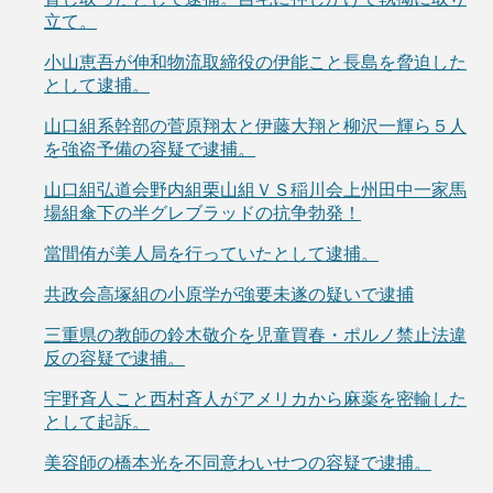
立て。
小山恵吾が伸和物流取締役の伊能こと長島を脅迫した
として逮捕。
山口組系幹部の菅原翔太と伊藤大翔と柳沢一輝ら５人
を強盗予備の容疑で逮捕。
山口組弘道会野内組栗山組ＶＳ稲川会上州田中一家馬
場組傘下の半グレブラッドの抗争勃発！
當間侑が美人局を行っていたとして逮捕。
共政会高塚組の小原学が強要未遂の疑いで逮捕
三重県の教師の鈴木敬介を児童買春・ポルノ禁止法違
反の容疑で逮捕。
宇野斉人こと西村斉人がアメリカから麻薬を密輸した
として起訴。
美容師の橋本光を不同意わいせつの容疑で逮捕。