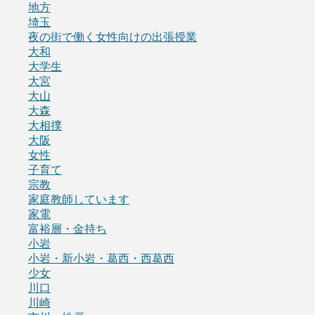
地方
埼玉
夜の街で働く女性向けの出張授業
大和
大学生
大宮
大山
大森
大相撲
大阪
女性
子育て
宗教
家庭教師しています
家電
富裕層・金持ち
小岩
小岩・新小岩・葛西・西葛西
少女
川口
川崎