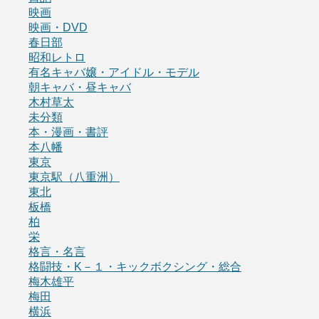
映画
映画・DVD
春日部
昭和レトロ
有名キャバ嬢・アイドル・モデル
朝キャバ・昼キャバ
木村草太
未分類
本・漫画・書評
本八幡
東京
東京駅（八重洲）
東北
板橋
柏
栄
格言・名言
格闘技・K－１・キックボクシング・総合
梅木雄平
梅田
横浜