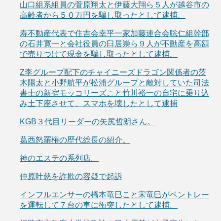
山口組系組員の菅原翔太と伊藤大翔ら５人が越谷市の
高齢者から５０万円を騙し取ったとして逮捕。
寿不動産代表で住吉会幸平一家加藤連合会聡仁組幹部
の石井寛一と会社役員の臼居崇ら９人が不動産を高額
で売りつけて現金を騙し取ったとして逮捕。
Z李グループ配下のチャイニーズドラゴン関係者の茨
木陽太と小野航平が松浦グループと敵対していた司法
書士の新宿モッコリーズこと竹川裕一の自宅に乗り込
み土下座させて、スマホを壊したとして逮捕
KGB３代目リーダーの矢尻哲朗さん。
葛西怒羅権の歴代総長の紹介。
神のエステの系列店。
仲原叶慈を詐欺の容疑で起訴
インフルエンサーの橋本竜巳こと宋竜巳がベントレー
を運転して７台の車に衝突したとして逮捕。