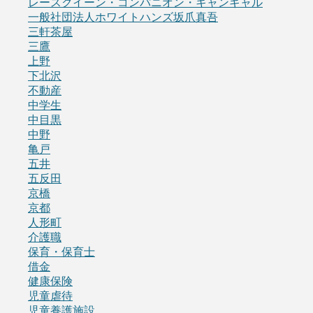
レースクイーン・コンパニオン・キャンギャル
一般社団法人ホワイトハンズ坂爪真吾
三軒茶屋
三鷹
上野
下北沢
不動産
中学生
中目黒
中野
亀戸
五井
五反田
京橋
京都
人形町
介護職
保育・保育士
借金
健康保険
児童虐待
児童養護施設