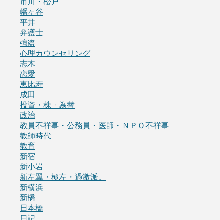
市川・松戸
幡ヶ谷
平井
弁護士
強盗
心理カウンセリング
志木
恋愛
恵比寿
成田
投資・株・為替
政治
教員不祥事・公務員・医師・ＮＰＯ不祥事
教師時代
教育
新宿
新小岩
新左翼・極左・過激派。
新横浜
新橋
日本橋
日記