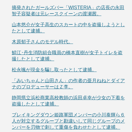
摘発されたガールズバー「WISTERIA」の店長の永田
智子容疑者は元レースクイーンの渡瀬茜。
山本悠介が女子高生のスカートの中を盗撮しようとし
たとして逮捕。
木原郁子さんのモデル時代。
鯖江･丹生消防組合職員の橋本直樹が女子トイレを盗
撮したとして逮捕。
松永颯が現金を騙し取ったとして逮捕。
「みいちゃんと山田さん」の作者の亜月ねねとダイア
ナのプロデューサーはＺ李。
静岡県立浜松商業高校教師の浜田卓幸が少女の下着を
盗撮したとして逮捕。
ブレイキングダウン姫路軍団メンバーの小川泰輝ら６
人が対立するグループと勘違いして同じグループのメ
ンバーを刃物で刺して重傷を負わせたとして逮捕。