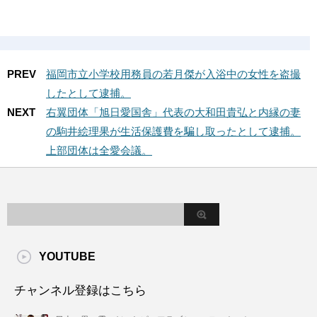
PREV
福岡市立小学校用務員の若月傑が入浴中の女性を盗撮
したとして逮捕。
NEXT
右翼団体「旭日愛国舎」代表の大和田貴弘と内縁の妻
の駒井絵理果が生活保護費を騙し取ったとして逮捕。
上部団体は全愛会議。
YOUTUBE
チャンネル登録はこちら