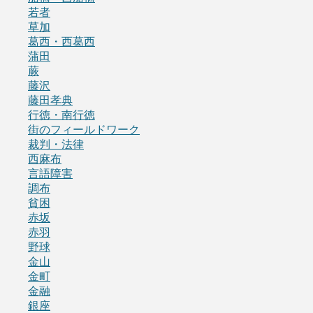
若者
草加
葛西・西葛西
蒲田
蕨
藤沢
藤田孝典
行徳・南行徳
街のフィールドワーク
裁判・法律
西麻布
言語障害
調布
貧困
赤坂
赤羽
野球
金山
金町
金融
銀座