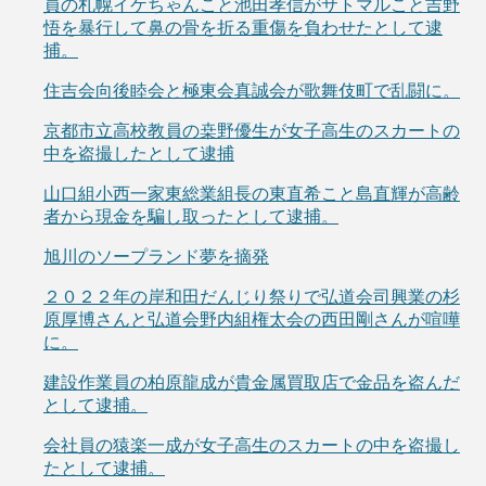
員の札幌イケちゃんこと池田孝信がサトマルこと吉野
悟を暴行して鼻の骨を折る重傷を負わせたとして逮
捕。
住吉会向後睦会と極東会真誠会が歌舞伎町で乱闘に。
京都市立高校教員の桒野優生が女子高生のスカートの
中を盗撮したとして逮捕
山口組小西一家東総業組長の東直希こと島直輝が高齢
者から現金を騙し取ったとして逮捕。
旭川のソープランド夢を摘発
２０２２年の岸和田だんじり祭りで弘道会司興業の杉
原厚博さんと弘道会野内組権太会の西田剛さんが喧嘩
に。
建設作業員の柏原龍成が貴金属買取店で金品を盗んだ
として逮捕。
会社員の猿楽一成が女子高生のスカートの中を盗撮し
たとして逮捕。