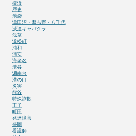
横浜
歴史
池袋
津田沼・習志野・八千代
派遣キャバクラ
浅草
浜松町
浦和
浦安
海老名
渋谷
湘南台
溝の口
災害
熊谷
特殊詐欺
王子
町田
発達障害
盛岡
看護師