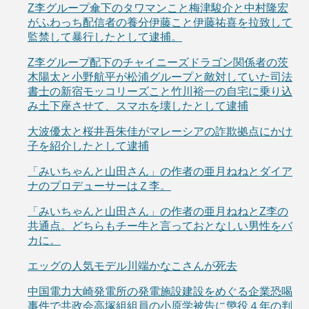
Z李グループ傘下のタワマンこと梅津駿介と中村隆宏
がふわっち配信者の養分伊藤こと伊藤祐喜を拉致して
監禁して暴行したとして逮捕。
Z李グループ配下のチャイニーズドラゴン関係者の茨
木陽太と小野航平が松浦グループと敵対していた司法
書士の新宿モッコリーズこと竹川裕一の自宅に乗り込
み土下座させて、スマホを壊したとして逮捕
大波優太と桜井吾朱佳がマレーシアの詐欺拠点にかけ
子を紹介したとして逮捕
「みいちゃんと山田さん」の作者の亜月ねねとダイア
ナのプロデューサーはＺ李。
「みいちゃんと山田さん」の作者の亜月ねねとZ李の
共通点。どちらもチー牛と言っておとなしい男性をバ
カに。
エッグの人気モデル川端かなこさんが死去
中国電力大崎発電所の発電施設建設をめぐる企業恐喝
事件で共政会高塚組組員の小原学被告に懲役４年の判