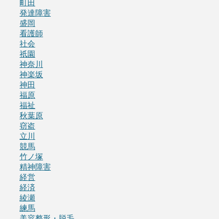
町田
発達障害
盛岡
看護師
社会
祇園
神奈川
神楽坂
神田
福原
福祉
秋葉原
窃盗
立川
競馬
竹ノ塚
精神障害
経営
経済
綾瀬
練馬
美容整形・脱毛