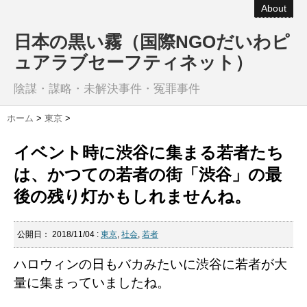
About
日本の黒い霧（国際NGOだいわピ
ュアラブセーフティネット）
陰謀・謀略・未解決事件・冤罪事件
ホーム
>
東京
>
イベント時に渋谷に集まる若者たち
は、かつての若者の街「渋谷」の最
後の残り灯かもしれませんね。
公開日：
2018/11/04
:
東京
,
社会
,
若者
ハロウィンの日もバカみたいに渋谷に若者が大
量に集まっていましたね。