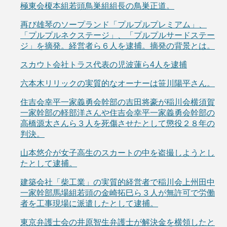
極東会榎本組若頭鳥巣組組長の鳥巣正道。
再び雄琴のソープランド「プルプルプレミアム」、
「プルプルネクステージ」、「プルプルサードステー
ジ」を摘発。経営者ら６人を逮捕。摘発の背景とは。
スカウト会社トラス代表の児波蓮ら4人を逮捕
六本木リリックの実質的なオーナーは笹川陽平さん。
住吉会幸平一家義勇会幹部の吉田将豪が稲川会横須賀
一家幹部の軽部洋さんや住吉会幸平一家義勇会幹部の
高橋源太さんら３人を死傷させたとして懲役２８年の
判決。
山本悠介が女子高生のスカートの中を盗撮しようとし
たとして逮捕。
建築会社「柴工業」の実質的経営者で稲川会上州田中
一家幹部馬場組若頭の金崎拓巳ら３人が無許可で労働
者を工事現場に派遣したとして逮捕。
東京弁護士会の井原智生弁護士が解決金を横領したと