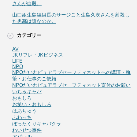
さんが自殺。
山口組生島組組長のサージこと生島久次さんを射殺し
た黒幕は誰なのか。
カテゴリー
AV
JKリフレ・JKビジネス
LIFE
NPO
NPOだいわピュアラブセーフティネットへの講演・執
筆・お仕事のご依頼
NPOだいわピュアラブセーフティネット寄付のお願い
いちゃキャバ
おもしろ
お笑い・おもしろ
はあちゅう
ふわっち
ぼったくりキャバクラ
わいせつ事件
アパレル