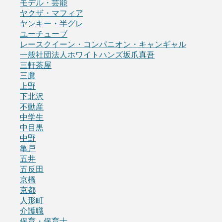
モデル・芸能
ヤクザ・マフィア
ヤンキー・半グレ
ユーチューブ
レースクイーン・コンパニオン・キャンギャル
一般社団法人ホワイトハンズ坂爪真吾
三軒茶屋
三鷹
上野
下北沢
不動産
中学生
中目黒
中野
亀戸
五井
五反田
京橋
京都
人形町
介護職
保育・保育士