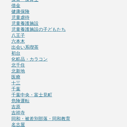
借金
健康保険
児童虐待
児童養護施設
児童養護施設の子どもたち
八王子
六本木
出会い系喫茶
初台
化粧品・カラコン
北千住
北新地
医療
十三
千葉
千葉中央・富士見町
危険運転
吉原
吉祥寺
同和・被差別部落・同和教育
名古屋