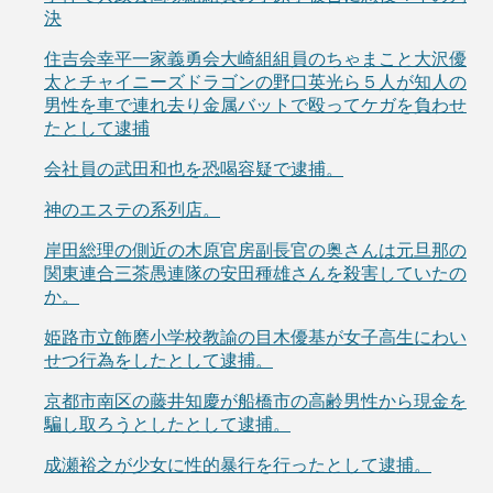
決
住吉会幸平一家義勇会大崎組組員のちゃまこと大沢優
太とチャイニーズドラゴンの野口英光ら５人が知人の
男性を車で連れ去り金属バットで殴ってケガを負わせ
たとして逮捕
会社員の武田和也を恐喝容疑で逮捕。
神のエステの系列店。
岸田総理の側近の木原官房副長官の奥さんは元旦那の
関東連合三茶愚連隊の安田種雄さんを殺害していたの
か。
姫路市立飾磨小学校教諭の目木優基が女子高生にわい
せつ行為をしたとして逮捕。
京都市南区の藤井知慶が船橋市の高齢男性から現金を
騙し取ろうとしたとして逮捕。
成瀬裕之が少女に性的暴行を行ったとして逮捕。