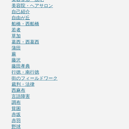
美容院・ヘアサロン
自己紹介
自由が丘
船橋・西船橋
若者
草加
葛西・西葛西
蒲田
蕨
藤沢
藤田孝典
行徳・南行徳
街のフィールドワーク
裁判・法律
西麻布
言語障害
調布
貧困
赤坂
赤羽
野球