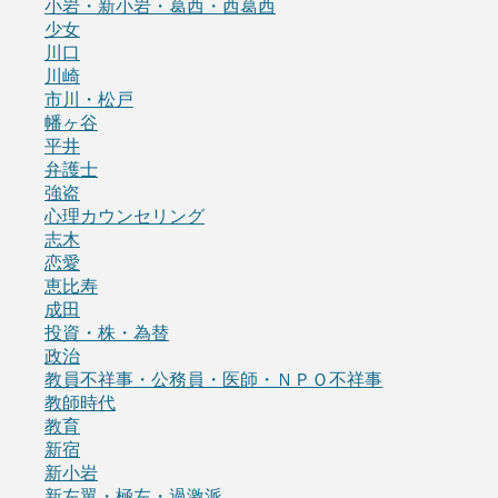
小岩・新小岩・葛西・西葛西
少女
川口
川崎
市川・松戸
幡ヶ谷
平井
弁護士
強盗
心理カウンセリング
志木
恋愛
恵比寿
成田
投資・株・為替
政治
教員不祥事・公務員・医師・ＮＰＯ不祥事
教師時代
教育
新宿
新小岩
新左翼・極左・過激派。