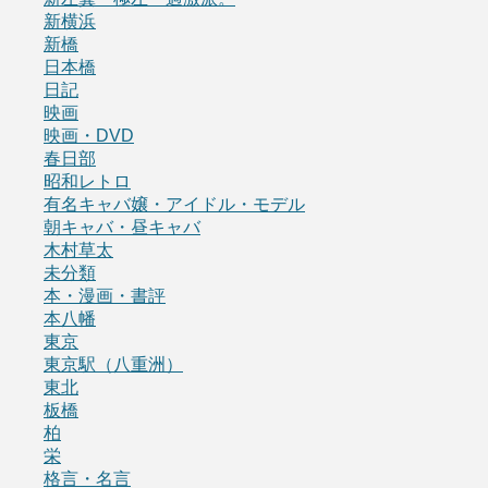
新横浜
新橋
日本橋
日記
映画
映画・DVD
春日部
昭和レトロ
有名キャバ嬢・アイドル・モデル
朝キャバ・昼キャバ
木村草太
未分類
本・漫画・書評
本八幡
東京
東京駅（八重洲）
東北
板橋
柏
栄
格言・名言