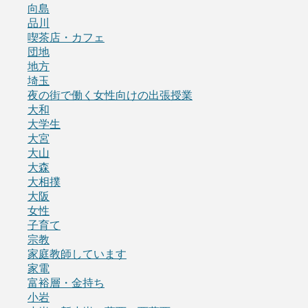
向島
品川
喫茶店・カフェ
団地
地方
埼玉
夜の街で働く女性向けの出張授業
大和
大学生
大宮
大山
大森
大相撲
大阪
女性
子育て
宗教
家庭教師しています
家電
富裕層・金持ち
小岩