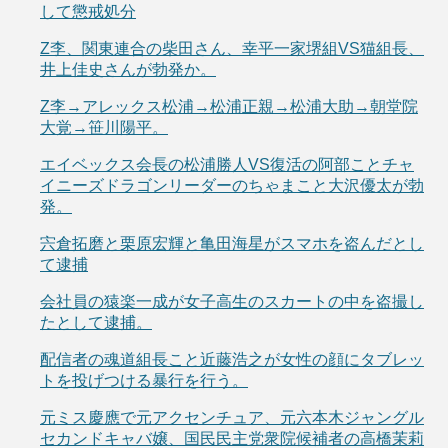
して懲戒処分
Z李、関東連合の柴田さん、幸平一家堺組VS猫組長、
井上佳史さんが勃発か。
Z李→アレックス松浦→松浦正親→松浦大助→朝堂院
大覚→笹川陽平。
エイベックス会長の松浦勝人VS復活の阿部ことチャ
イニーズドラゴンリーダーのちゃまこと大沢優太が勃
発。
宍倉拓磨と栗原宏輝と亀田海星がスマホを盗んだとし
て逮捕
会社員の猿楽一成が女子高生のスカートの中を盗撮し
たとして逮捕。
配信者の魂道組長こと近藤浩之が女性の顔にタブレッ
トを投げつける暴行を行う。
元ミス慶應で元アクセンチュア、元六本木ジャングル
セカンドキャバ嬢、国民民主党衆院候補者の高橋茉莉