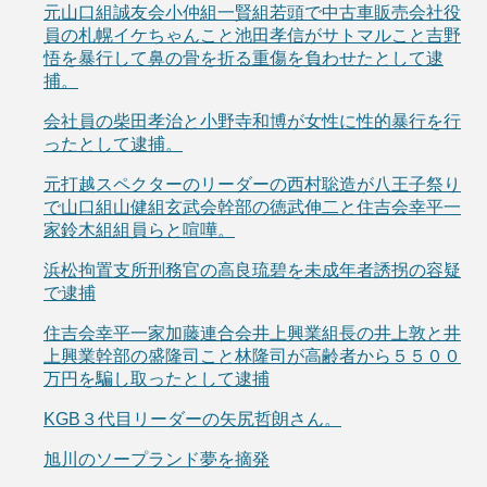
元山口組誠友会小仲組一賢組若頭で中古車販売会社役
員の札幌イケちゃんこと池田孝信がサトマルこと吉野
悟を暴行して鼻の骨を折る重傷を負わせたとして逮
捕。
会社員の柴田孝治と小野寺和博が女性に性的暴行を行
ったとして逮捕。
元打越スペクターのリーダーの西村聡造が八王子祭り
で山口組山健組玄武会幹部の徳武伸二と住吉会幸平一
家鈴木組組員らと喧嘩。
浜松拘置支所刑務官の高良琉碧を未成年者誘拐の容疑
で逮捕
住吉会幸平一家加藤連合会井上興業組長の井上敦と井
上興業幹部の盛隆司こと林隆司が高齢者から５５００
万円を騙し取ったとして逮捕
KGB３代目リーダーの矢尻哲朗さん。
旭川のソープランド夢を摘発