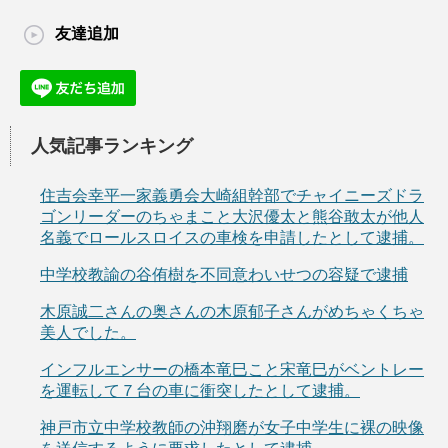
友達追加
人気記事ランキング
住吉会幸平一家義勇会大崎組幹部でチャイニーズドラ
ゴンリーダーのちゃまこと大沢優太と熊谷敢太が他人
名義でロールスロイスの車検を申請したとして逮捕。
中学校教諭の谷侑樹を不同意わいせつの容疑で逮捕
木原誠二さんの奥さんの木原郁子さんがめちゃくちゃ
美人でした。
インフルエンサーの橋本竜巳こと宋竜巳がベントレー
を運転して７台の車に衝突したとして逮捕。
神戸市立中学校教師の沖翔磨が女子中学生に裸の映像