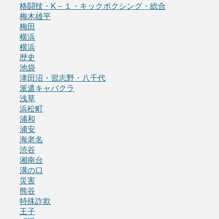
格闘技・K－１・キックボクシング・総合
梅木雄平
梅田
横浜
横浜
歴史
池袋
津田沼・習志野・八千代
派遣キャバクラ
浅草
浜松町
浦和
浦安
海老名
渋谷
湘南台
溝の口
災害
熊谷
特殊詐欺
王子