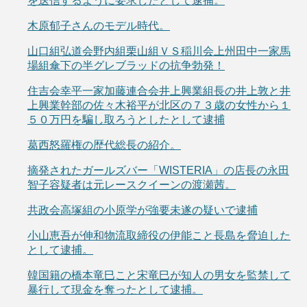
を送信するように要求したとして逮捕。
木原郁子さんのモデル時代。
山口組弘道会野内組栗山組ＶＳ稲川会上州田中一家馬
場組傘下の半グレブラッドの抗争勃発！
住吉会幸平一家加藤連合会井上興業組長の井上敦と井
上興業幹部の佐々木裕平が北区の７３歳の女性から１
５０万円を騙し取ろうとしたとして逮捕
葛西怒羅権の歴代総長の紹介。
摘発されたガールズバー「WISTERIA」の店長の永田
智子容疑者は元レースクイーンの渡瀬茜。
共政会高塚組の小原学が強要未遂の疑いで逮捕
小山恵吾が伸和物流取締役の伊能こと長島を脅迫した
として逮捕。
韓国籍の橋本竜巳こと宋竜巳が知人の男女を監禁して
暴行して現金を奪ったとして逮捕。