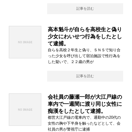
記事を読む
高本魁斗が自らを高校生と偽り
少女にわいせつ行為をしたとし
て逮捕。
自らを高校２年生と偽り、ＳＮＳで知り合
った少女を呼び出して宿泊施設で性行為を
した疑いで、２２歳の男が
記事を読む
会社員の藤瀬一郎が大江戸線の
車内で一週間に渡り同じ女性に
痴漢をしたとして逮捕。
都営大江戸線の電車内で、通勤中の20代の
女性の胸や下半身を触ったなどとして、会
社員の男が警視庁に逮捕