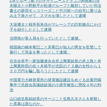
Z李グループ配下のチャイニーズドラゴン関係者の茨
木陽太と小野航平が松浦グループと敵対していた司法
書士の新宿モッコリーズこと竹川裕一の自宅に乗り込
み土下座させて、スマホを壊したとして逮捕
大波優太と桜井吾朱佳がマレーシアの詐欺拠点にかけ
子を紹介したとして逮捕
当間侑が美人局を行っていたとして逮捕。
韓国籍の橋本竜巳こと宋竜巳が知人の男女を監禁して
暴行して現金を奪ったとして逮捕。
住吉会幸平一家加藤連合会井上興業組長の井上敦と井
上興業幹部の佐々木裕平が北区の７３歳の女性から１
５０万円を騙し取ろうとしたとして逮捕
中国電力大崎発電所の発電施設建設をめぐる企業恐喝
事件で共政会高塚組組員の小原学被告に懲役４年の判
決
山口組生島組組長のサージこと生島久次さんを射殺し
た黒幕は誰なのか。