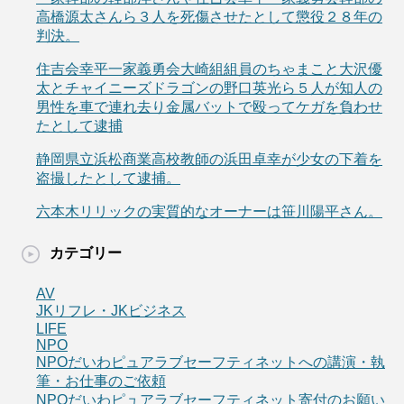
高橋源太さんら３人を死傷させたとして懲役２８年の
判決。
住吉会幸平一家義勇会大崎組組員のちゃまこと大沢優
太とチャイニーズドラゴンの野口英光ら５人が知人の
男性を車で連れ去り金属バットで殴ってケガを負わせ
たとして逮捕
静岡県立浜松商業高校教師の浜田卓幸が少女の下着を
盗撮したとして逮捕。
六本木リリックの実質的なオーナーは笹川陽平さん。
カテゴリー
AV
JKリフレ・JKビジネス
LIFE
NPO
NPOだいわピュアラブセーフティネットへの講演・執
筆・お仕事のご依頼
NPOだいわピュアラブセーフティネット寄付のお願い