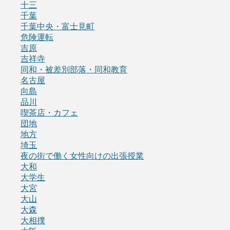
十三
千葉
千葉中央・富士見町
危険運転
吉原
吉祥寺
同和・被差別部落・同和教育
名古屋
向島
品川
喫茶店・カフェ
団地
地方
埼玉
夜の街で働く女性向けの出張授業
大和
大学生
大宮
大山
大森
大相撲