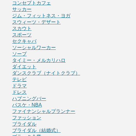
コンセプトカフェ
サッカー
ジム・フィットネス・ヨガ
スウィーツ・デザート
スカウト
スポーツ
セクキャバ
ソーシャルワーカー
ソープ
タイミー・メルカリハロ
ダイエット
ダンスクラブ（ナイトクラブ）
テレビ
ドラマ
ドレス
ハプニングバー
バスケ・NBA
ファイナンシャルプランナー
ファッション
ブライダル
ブライダル（結婚式）