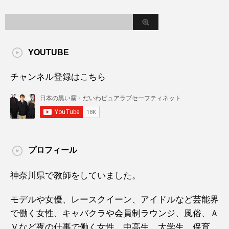
YOUTUBE
チャンネル登録はこちら
プロフィール
神奈川県で教師をしていました。
モデルや女優、レースクイーン、アイドルなど芸能界
で働く女性、キャバクラや会員制ラウンジ、風俗、Ａ
Ｖなど夜の仕事で働く女性、中高生、大学生、保育