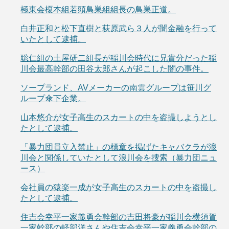
極東会榎本組若頭鳥巣組組長の鳥巣正道。
白井正和と松下直樹と荻原武ら３人が闇金融を行って
いたとして逮捕。
聡仁組の土屋研二組長が稲川会時代に兄貴分だった稲
川会最高幹部の田谷太郎さんが起こした闇の事件。
ソープランド、AVメーカーの南雲グループは笹川グ
ループ傘下企業。
山本悠介が女子高生のスカートの中を盗撮しようとし
たとして逮捕。
「暴力団員立入禁止」の標章を掲げたキャバクラが浪
川会と関係していたとして浪川会を捜索（暴力団ニュ
ース）
会社員の猿楽一成が女子高生のスカートの中を盗撮し
たとして逮捕。
住吉会幸平一家義勇会幹部の吉田将豪が稲川会横須賀
一家幹部の軽部洋さんや住吉会幸平一家義勇会幹部の