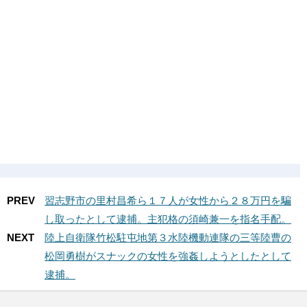
PREV
習志野市の里村昌希ら１７人が女性から２８万円を騙
し取ったとして逮捕。主犯格の須崎兼一を指名手配。
NEXT
陸上自衛隊竹松駐屯地第３水陸機動連隊の三等陸曹の
松岡勇樹がスナックの女性を強姦しようとしたとして
逮捕。