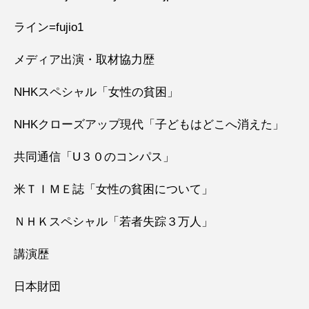
ライン=fujio1
メディア出演・取材協力歴
NHKスペシャル「女性の貧困」
NHKクローズアップ現代「子どもはどこへ消えた」
共同通信「U３０のコンパス」
米ＴＩＭＥ誌「女性の貧困について」
ＮＨＫスペシャル「若者失踪３万人」
講演歴
日本財団