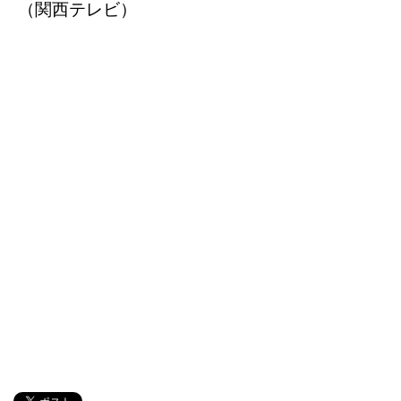
（関西テレビ）