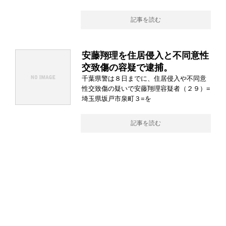
記事を読む
安藤翔理を住居侵入と不同意性
交致傷の容疑で逮捕。
千葉県警は８日までに、住居侵入や不同意
性交致傷の疑いで安藤翔理容疑者（２９）=
埼玉県坂戸市泉町３=を
記事を読む