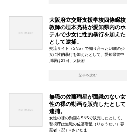
大阪府立交野支援学校四條畷校
教師の垣本亮祐が愛知県内のホ
テルで少女に性的暴行を加えた
として逮捕。
交流サイト（SNS）で知り合った14歳の少
女に性的暴行を加えたとして、愛知県警中
川署は31日、大阪府
記事を読む
無職の佐藤瑠星が面識のない女
性の裸の動画を販売したとして
逮捕。
女性の裸の動画をSNSで販売したとして、
警視庁は無職の佐藤瑠星（りゅうせい）容
疑者（23）=さいたま