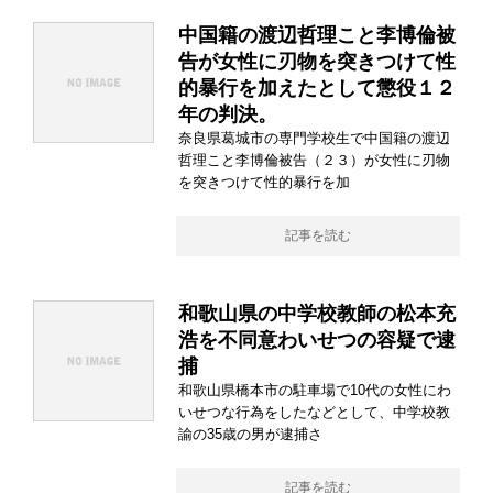
中国籍の渡辺哲理こと李博倫被
告が女性に刃物を突きつけて性
的暴行を加えたとして懲役１２
年の判決。
奈良県葛城市の専門学校生で中国籍の渡辺
哲理こと李博倫被告（２３）が女性に刃物
を突きつけて性的暴行を加
記事を読む
和歌山県の中学校教師の松本充
浩を不同意わいせつの容疑で逮
捕
和歌山県橋本市の駐車場で10代の女性にわ
いせつな行為をしたなどとして、中学校教
諭の35歳の男が逮捕さ
記事を読む