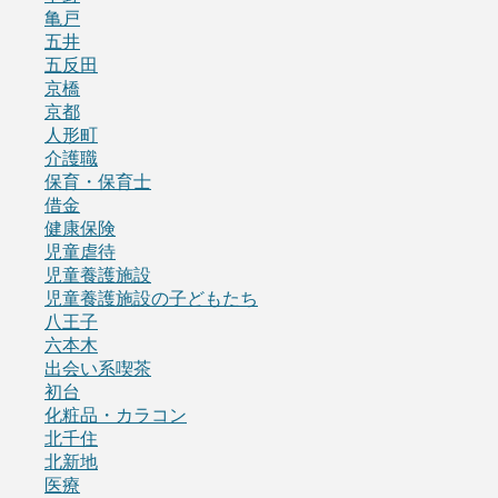
亀戸
五井
五反田
京橋
京都
人形町
介護職
保育・保育士
借金
健康保険
児童虐待
児童養護施設
児童養護施設の子どもたち
八王子
六本木
出会い系喫茶
初台
化粧品・カラコン
北千住
北新地
医療