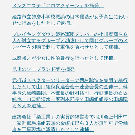
メンズエステ「アロマクイーン」を摘発。
姫路市立飾磨小学校教諭の目木優基が女子高生にわい
せつ行為をしたとして逮捕。
ブレイキングダウン姫路軍団メンバーの小川泰輝ら６
人が対立するグループと勘違いして同じグループのメ
ンバーを刃物で刺して重傷を負わせたとして逮捕。
成瀬裕之が少女に性的暴行を行ったとして逮捕。
旭川のソープランド夢を摘発
元打越スペクターのリーダーの西村聡造を集団で暴行
したとして山口組秋良連合会一蓮会会長の金伸一、幹
事長の篠崎義朗、本部長の野村祐司、行動隊長の石坂
純也、山口組清水一家副本部長で田嶋組組長の田嶋聡
ら８人を逮捕。
建築会社「柴工業」の実質的経営者で稲川会上州田中
一家幹部馬場組若頭の金崎拓巳ら３人が無許可で労働
者を工事現場に派遣したとして逮捕。