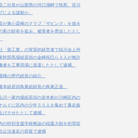
浩二社長が山梨県の河口湖畔で怪死。笹川
プによる謀殺か。
宣が東心斎橋のクラブ「ザピンク」を放火
の客の財布を盗み、被害者を脅迫したとし
。
社「柴工業」の実質的経営者で稲川会上州
家幹部馬場組若頭の金崎拓巳ら３人が無許
働者を工事現場に派遣したとして逮捕。
羅権の歴代総長の紹介。
榎本組若頭鳥巣組組長の鳥巣正道。
山川一家内堀組若頭の岩本創が川崎区内の
ナルドに区内の少年５０人を集めて暴走族
上げさせたとして逮捕。
内の特別支援学校教諭の稲葉大樹を犯罪収
防止法違反の容疑で逮捕