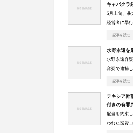
キャバクラ
5月上旬、暴
経営者に暴
記事を読む
水野永遠を
水野永遠容疑
容疑で逮捕
記事を読む
テキシア幹
付きの有罪
配当を約束
われた投資