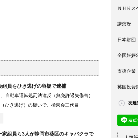
ＮＨＫス
講演歴
日本財団
全国妊娠
支援企業
会組員をひき逃げの容疑で逮捕
英国投資
日、自動車運転処罰法違反（無免許過失傷害）
友達
反（ひき逃げ）の疑いで、極東会三代目
一家組員ら3人が静岡市葵区のキャバクラで
人気