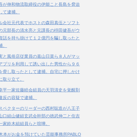
吾が伸和物流取締役の伊能こと長島を脅迫
して逮捕。
ル会社元代表でホストの森田真伍とソフト
の元部長の清水亮と元課長の枡田健吾がウ
資話を持ち掛けて１２億円を騙し取ったと
捕。
実と風俗店従業員の嘉山日菜ら８人がマッ
アプリを利用して誘い出した男性から９６
を脅し取ったとして逮捕。自宅に押しかけ
に取り立て。
幸平一家佐藤睦会組員の天羽清史を覚醒剤
違反の容疑で逮捕。
スペクターのリーダーの西村聡造が八王子
山口組山健組玄武会幹部の徳武伸二と住吉
一家鈴木組組員らと喧嘩。
の木本がお金を預けていた芸能事務所PABLO