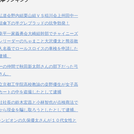
弘道会野内組栗山組ＶＳ稲川会上州田中一
組傘下の半グレブラッドの抗争勃発！
幸平一家義勇会大崎組幹部でチャイニーズ
ンリーダーのちゃまこと大沢優太と熊谷敢
人名義でロールスロイスの車検を申請した
逮捕。
ーの仲間で秋田新太郎さんの部下だった弓
さん。
立京都工学院高校教諭の桒野優生が女子高
カートの中を盗撮したとして逮捕
社社長の鈴木宏昌と小林智也が点検商法で
から現金を騙し取ろうとしたとして逮捕。
ャンピオンの久保優太さんが１０代女性と