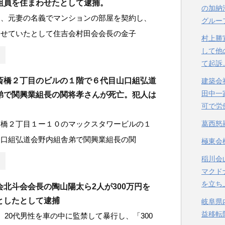
組員を住まわせたとして逮捕。
の加納
日、元妻の名義でマンションの部屋を契約し、
グルー
わせていたとして住吉会村田会会長の金子
村上勝
して他
て起訴
斎橋２丁目のビルの１階で６代目山口組弘道
建築会
田中一
弟で関興業組長の関将孝さんが死亡。犯人は
可で労
。
斎橋２丁目１ー１０のマックスタワービルの１
葛西怒
山口組弘道会野内組舎弟で関興業組長の関
極東会
稲川会
マクド
を立ち
会北斗会会長の陶山陽太ら2人が300万円を
としたとして逮捕
岐阜県
益移転
、20代男性を車の中に監禁して暴行し、「300