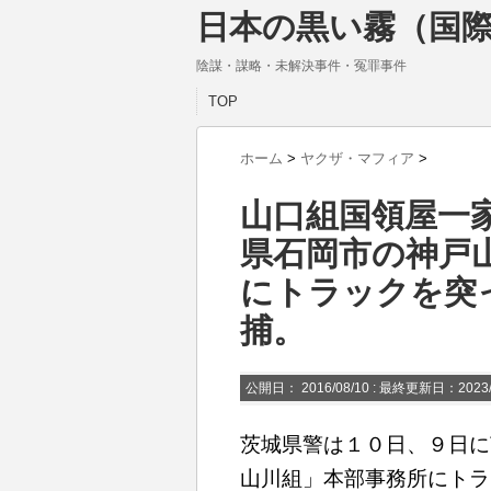
日本の黒い霧（国際
陰謀・謀略・未解決事件・冤罪事件
TOP
ホーム
>
ヤクザ・マフィア
>
山口組国領屋一
県石岡市の神戸
にトラックを突
捕。
公開日：
2016/08/10
: 最終更新日：2023/
茨城県警は１０日、９日に
山川組」本部事務所にトラ