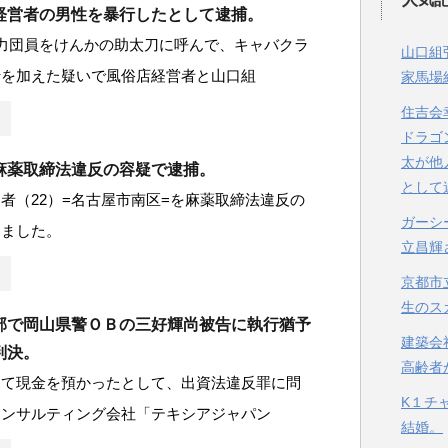
経営者の男性を暴行したとして逮捕。
力団員をけんかの助太刀に呼んで、キャバクラ
山口組
行を加えた疑いで風俗店経営者と山口組
家馬場
住吉会
ドラゴ
太が他
麻薬取締法違反の容疑で逮捕。
として
者（22）=名古屋市南区=を麻薬取締法違反の
ガーシ
しました。
立昌輝
京都市
生のス
部で岡山県警ＯＢの三好輝尚被告に執行猶予
建築会
判決。
高齢者
して現金を預かったとして、出資法違反罪に問
K１チ
コンサルティング会社「テキシアジャパン
結婚。