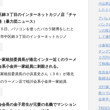
小山恵
したと
区錦３丁目のインターネットカジノ店「チャ
アパレ
発（暴力団ニュース）
バンク
１５日、パソコンを使ったバカラ賭博をしたと
ソの投
屋市中区錦３丁目のインターネットカジノ
して逮
小倉拓
チング
０万円
一家統括委員長が港北インター近くのラーメ
て執拗
会系小金井一家組員に刺殺される。
住吉会
一家統括委員長の小浜直史さん（３６）が港北
取締法
くのラーメン店で稲川会系小金井一家組員
元打越
祭りで
会幸平
会会長の金子君生が元妻の名義でマンション
TKO