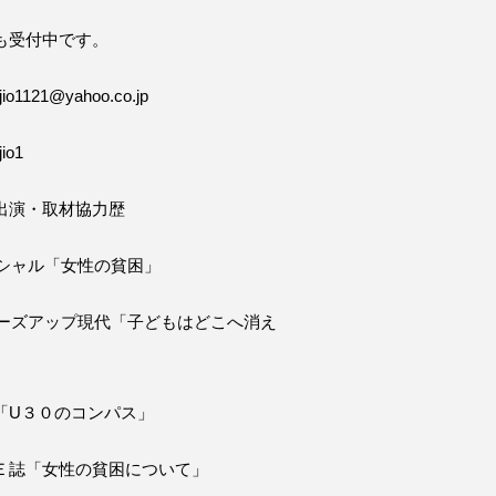
も受付中です。
o1121@yahoo.co.jp
io1
出演・取材協力歴
ペシャル「女性の貧困」
ローズアップ現代「子どもはどこへ消え
「U３０のコンパス」
Ｅ誌「女性の貧困について」