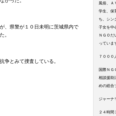
なかった。
風俗、Ａ
学生、保
ち、シン
が、県警が１０日未明に茨城県内で
子女を中
た。
ＮＧＯだ
っていま
７０００
抗争とみて捜査している。
国際ＮＧ
相談援助
めの総合
ジャーナ
２４時間