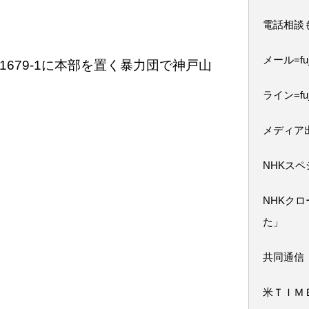
電話相談
メール=fuji
679-1に本部を置く暴力団で神戸山
ライン=fuj
メディア
NHKス
NHKク
た」
共同通信
米ＴＩＭ