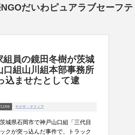
NGOだいわピュアラブセーフテ
家組員の鏡田冬樹が茨城
山口組山川組本部事務所
っ込ませたとして逮
12/09
ヤクザ・マフィア
茨城県石岡市で神戸山口組「三代目
ックが突っ込んだ事件で、トラック