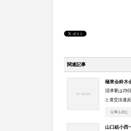
関連記事
極東会鈴木
沼津署は29
と道交法違
記事を読む
山口組小西