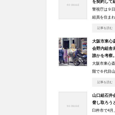
を契約して
警視庁は９
組員を住ま
記事を読む
大阪市東心
会野内組舎
誰かを考察
大阪市東心
階で６代目
記事を読む
山口組石井
脅し取ろう
臼杵市で4月