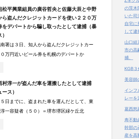
Z李グ
の茨木
組松平興業組員の廣谷哲央と佐藤大辰と中野
いた司
から盗んだクレジットカードを使い２２０万
自宅に
券をデパートから騙し取ったとして逮捕（暴
して逮
ス）
山口組
幌南署は３日、知人から盗んだクレジットカー
市の高
２０万円近いビール券を札幌のデパートか
捕。
KGB
美容師
西村淳一が盗んだ車を運搬したとして逮捕
インフ
ュース）
レーを
１５日までに、盗まれた車を運んだとして、東
葛西怒
村淳一容疑者（５０）＝堺市堺区緑ケ丘北
寿不動
幹部の
産を高