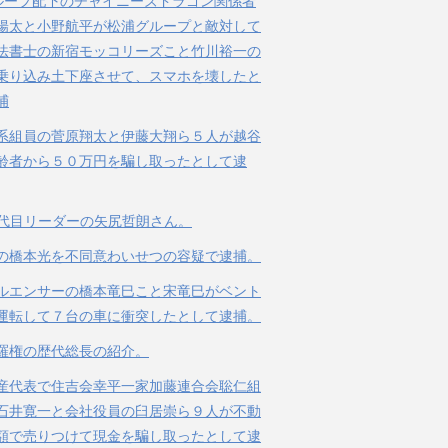
ループ配下のチャイニーズドラゴン関係者
陽太と小野航平が松浦グループと敵対して
法書士の新宿モッコリーズこと竹川裕一の
乗り込み土下座させて、スマホを壊したと
捕
系組員の菅原翔太と伊藤大翔ら５人が越谷
齢者から５０万円を騙し取ったとして逮
３代目リーダーの矢尻哲朗さん。
の橋本光を不同意わいせつの容疑で逮捕。
ルエンサーの橋本竜巳こと宋竜巳がベント
運転して７台の車に衝突したとして逮捕。
羅権の歴代総長の紹介。
産代表で住吉会幸平一家加藤連合会聡仁組
石井寛一と会社役員の臼居崇ら９人が不動
額で売りつけて現金を騙し取ったとして逮