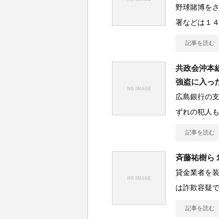
野球賭博を
署などは１
記事を読む
共政会沖本
強盗に入っ
広島銀行の
ずれの犯人
記事を読む
斉藤祐樹ら
貸金業者を装
は詐欺容疑で
記事を読む