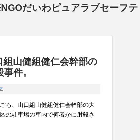
NGOだいわピュアラブセーフテ
口組山健組健仁会幹部の
殺事件。
ア
ごろ、山口組山健組健仁会幹部の大
区の駐車場の車内で何者かに射殺さ