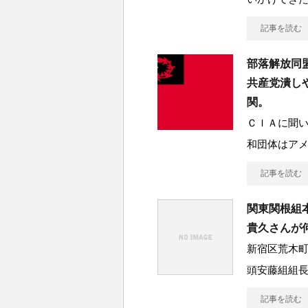
記事を読む
部落解放同
共産党潰し
関。
ＣＩＡに聞
和団体はア
記事を読む
関東関根組
貴久さんが
新宿区荒木
頭安藤組組長
記事を読む