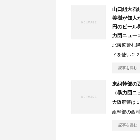
山口組大石
美樹が知人
円のビール
力団ニュー
北海道警札
ドを使い２
記事を読む
東組幹部の
（暴力団ニ
大阪府警は
組幹部の西
記事を読む