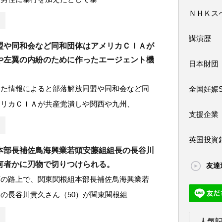
ＮＨＫス
講演歴
盟や同和会など同和団体はアメリカＣＩＡが
や左翼の内紛のために作ったエージェント機
日本財団
いた情報によると部落解放同盟や同和会など同
全国妊娠
メリカＣＩＡが共産党潰しや関西や九州、
支援企業
英国投資
本部長補佐鳥海興業若頭安藤組組長の長谷川
何者かに刃物で切りつけられる。
友達
町の路上で、関東関根組本部長補佐鳥海興業若
の長谷川貴久さん（50）が関東関根組
人気