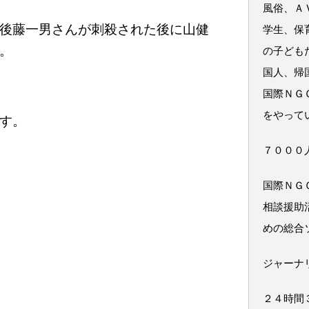
風俗、Ａ
後藤一男さんが刺殺された後に山健
学生、保
。
の子ども
国人、帰
国際ＮＧ
をやって
す。
７０００
国際ＮＧ
相談援助
めの総合
ジャーナ
２４時間