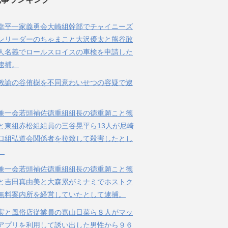
幸平一家義勇会大崎組幹部でチャイニーズ
ンリーダーのちゃまこと大沢優太と熊谷敢
人名義でロールスロイスの車検を申請した
逮捕。
教諭の谷侑樹を不同意わいせつの容疑で逮
兼一会若頭補佐徳重組組長の徳重願こと徳
と東組赤松組組員の三谷晃平ら13人が尼崎
口組弘道会関係者を拉致して殺害したとし
。
兼一会若頭補佐徳重組組長の徳重願こと徳
と吉田真由美と大森累がミナミでホストク
無料案内所を経営していたとして逮捕。
実と風俗店従業員の嘉山日菜ら８人がマッ
アプリを利用して誘い出した男性から９６