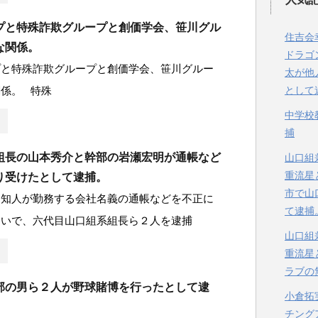
プと特殊詐欺グループと創価学会、笹川グル
住吉会
な関係。
ドラゴ
プと特殊詐欺グループと創価学会、笹川グルー
太が他
係。 特殊
として
中学校
捕
組長の山本秀介と幹部の岩瀬宏明が通帳など
山口組
重流星
り受けたとして逮捕。
市で山
、知人が勤務する会社名義の通帳などを不正に
て逮捕
疑いで、六代目山口組系組長ら２人を逮捕
山口組
重流星
ラブの
部の男ら２人が野球賭博を行ったとして逮
小倉拓
チング