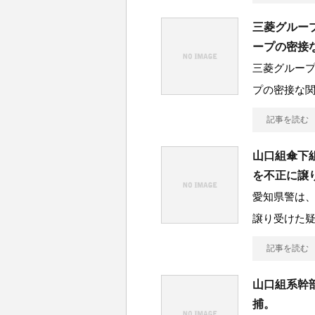
三菱グルー
ープの密接
三菱グルー
プの密接な関
記事を読む
山口組傘下
を不正に譲
愛知県警は
譲り受けた
記事を読む
山口組系幹
捕。