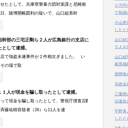
させたとして、兵庫県警暴力団対策課と尼崎南
０万円
て執拗
４日、賭博開帳図利の疑いで、山口組系幹
小山恵
したと
組幹部の三宅正剛ら２人が広島銀行の支店に
山口組
５人を
たとして逮捕。
支店で強盗未遂事件が２件相次ぎました。 い
山口組
家馬場
もその場で取
當間侑
共政会
１１人が現金を騙し取ったとして逮捕。
三重県
って現金を騙し取ったとして、警視庁捜査2課
法違反
斉藤祐樹容疑者（26）ら11人を逮
宇野斉
したと