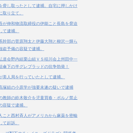
を脅し取ったとして逮捕。自宅に押しかけ
に取り立て。
吾が伸和物流取締役の伊能こと長島を脅迫
して逮捕。
系幹部の菅原翔太と伊藤大翔と柳沢一輝ら
強盗予備の容疑で逮捕。
弘道会野内組栗山組ＶＳ稲川会上州田中一
組傘下の半グレブラッドの抗争勃発！
が美人局を行っていたとして逮捕。
高塚組の小原学が強要未遂の疑いで逮捕
の教師の鈴木敬介を児童買春・ポルノ禁止
の容疑で逮捕。
人こと西村斉人がアメリカから麻薬を密輸
して起訴。