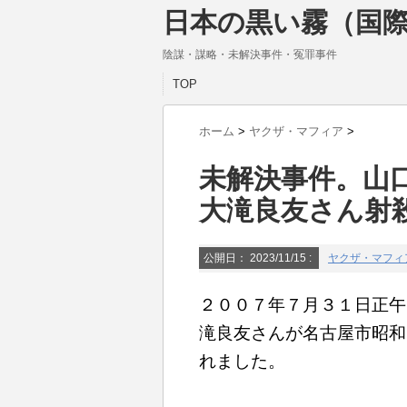
日本の黒い霧（国際
陰謀・謀略・未解決事件・冤罪事件
TOP
ホーム
>
ヤクザ・マフィア
>
未解決事件。山
大滝良友さん射
公開日：
2023/11/15
:
ヤクザ・マフィ
２００７年７月３１日正午
滝良友さんが名古屋市昭和
れました。