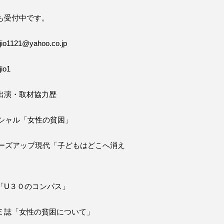
も受付中です。
o1121@yahoo.co.jp
io1
出演・取材協力歴
ペシャル「女性の貧困」
ローズアップ現代「子どもはどこへ消え
「U３０のコンパス」
Ｅ誌「女性の貧困について」