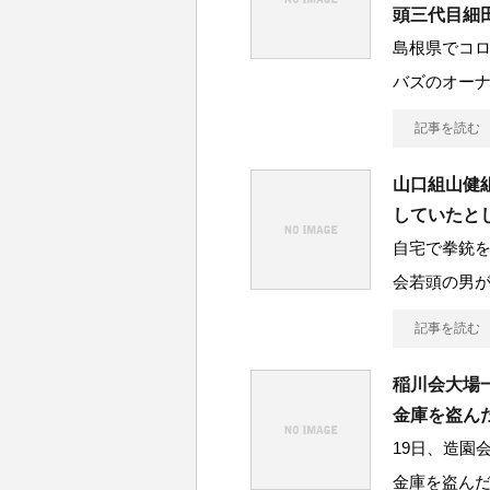
頭三代目細
島根県でコ
バズのオー
記事を読む
山口組山健
していたと
自宅で拳銃
会若頭の男
記事を読む
稲川会大場
金庫を盗ん
19日、造園
金庫を盗んだ