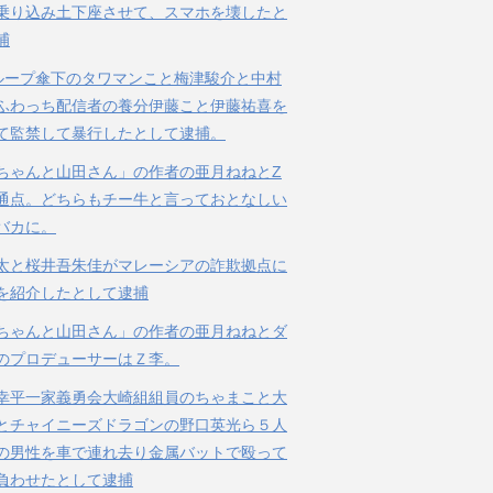
乗り込み土下座させて、スマホを壊したと
捕
ループ傘下のタワマンこと梅津駿介と中村
ふわっち配信者の養分伊藤こと伊藤祐喜を
て監禁して暴行したとして逮捕。
ちゃんと山田さん」の作者の亜月ねねとZ
通点。どちらもチー牛と言っておとなしい
バカに。
太と桜井吾朱佳がマレーシアの詐欺拠点に
を紹介したとして逮捕
ちゃんと山田さん」の作者の亜月ねねとダ
のプロデューサーはＺ李。
幸平一家義勇会大崎組組員のちゃまこと大
とチャイニーズドラゴンの野口英光ら５人
の男性を車で連れ去り金属バットで殴って
負わせたとして逮捕