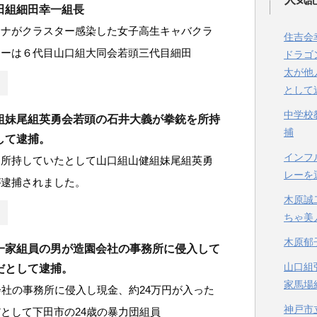
田組細田幸一組長
ロナがクラスター感染した女子高生キャバクラ
住吉会
ナーは６代目山口組大同会若頭三代目細田
ドラゴ
太が他
として
中学校
組妹尾組英勇会若頭の石井大義が拳銃を所持
捕
して逮捕。
インフ
を所持していたとして山口組山健組妹尾組英勇
レーを
が逮捕されました。
木原誠
ちゃ美
木原郁
一家組員の男が造園会社の事務所に侵入して
山口組
だとして逮捕。
家馬場
会社の事務所に侵入し現金、約24万円が入った
神戸市
として下田市の24歳の暴力団組員