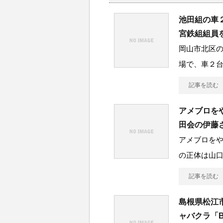
池田組の車
宮鉄組組員
岡山市北区
場で、車２
記事を読む
アメブロを
田会の伊藤
アメブロを
の正体は山
記事を読む
島根県松江
ャバクラ「