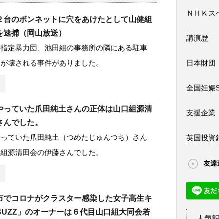
ＮＨＫス
２台のボンネットに穴をあけたとして山健組
を逮捕（岡山放送）
講演歴
の指定暴力団、池田組の事務所の隣にある駐車
台が壊される事件がありました。
日本財団
全国妊娠
やっていた爪田純土さんの正体は山口組源清
支援企業
さんでした。
やっていた爪田純土（つめたじゅんつち）さん
英国投資
口組源清田会の伊藤さんでした。
友達
市でコロナがクラスター感染した女子高生キ
BUZZ」のオーナーは６代目山口組大同会若
人気