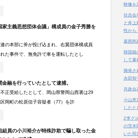
映像を
住吉会
と井上
国家主義思想団体会議」構成員の金子秀勝を
性から
葛西怒
総連の本部に斧が投げ込まれ、右翼団体構成員
韓国籍
された事件で、無免許で車を運転したとし
して暴
摘発さ
永田智
闇金融を行っていたとして逮捕。
共政会
不正受給したとして、岡山県警岡山西署は29
小山恵
区岡町の松原信子容疑者（77）を詐
したと
Z李グ
の茨木
組組員の小川裕介が特殊詐欺で騙し取った金
いた司