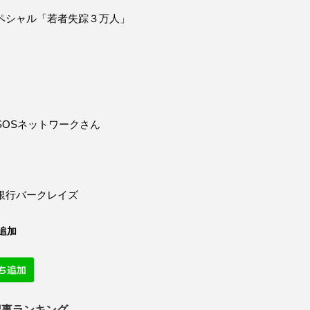
ペシャル「若者失踪３万人」
SOSネットワークさん
銀行バークレイズ
追加
記事ランキング