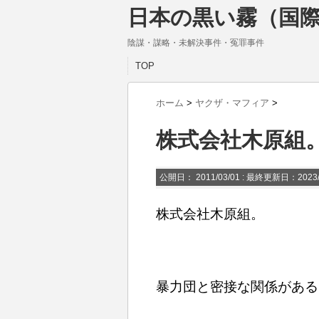
日本の黒い霧（国際
陰謀・謀略・未解決事件・冤罪事件
TOP
ホーム
>
ヤクザ・マフィア
>
株式会社木原組
公開日：
2011/03/01
: 最終更新日：2023/
株式会社木原組。
暴力団と密接な関係がある