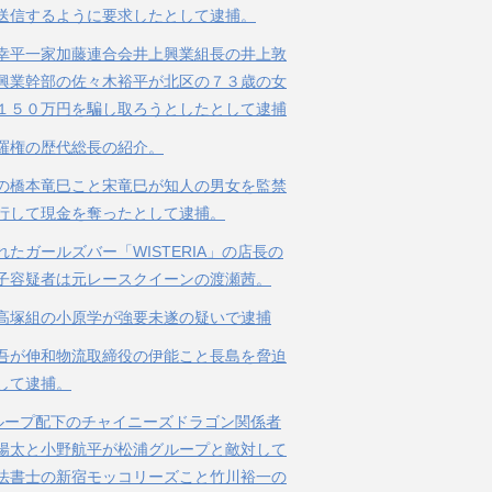
送信するように要求したとして逮捕。
幸平一家加藤連合会井上興業組長の井上敦
興業幹部の佐々木裕平が北区の７３歳の女
１５０万円を騙し取ろうとしたとして逮捕
羅権の歴代総長の紹介。
の橋本竜巳こと宋竜巳が知人の男女を監禁
行して現金を奪ったとして逮捕。
れたガールズバー「WISTERIA」の店長の
子容疑者は元レースクイーンの渡瀬茜。
高塚組の小原学が強要未遂の疑いで逮捕
吾が伸和物流取締役の伊能こと長島を脅迫
して逮捕。
ループ配下のチャイニーズドラゴン関係者
陽太と小野航平が松浦グループと敵対して
法書士の新宿モッコリーズこと竹川裕一の