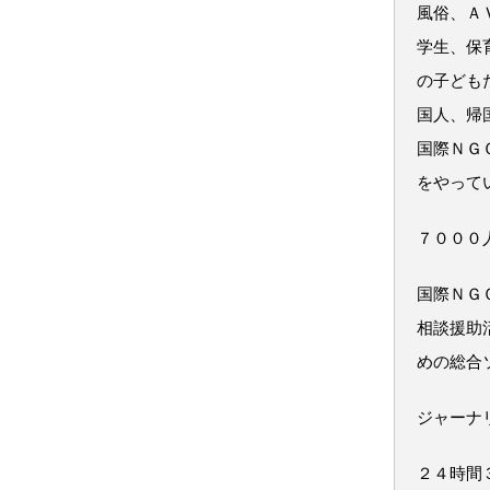
風俗、Ａ
学生、保
の子ども
国人、帰
国際ＮＧ
をやって
７０００
国際ＮＧ
相談援助
めの総合
ジャーナ
２４時間