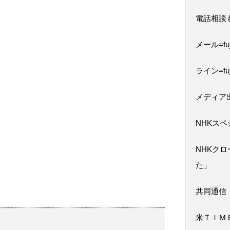
電話相談
メール=fuji
ライン=fuj
メディア
NHKス
NHKク
た」
共同通信
米ＴＩＭ