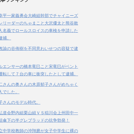
幸平一家義勇会大崎組幹部でチャイニーズ
ンリーダーのちゃまこと大沢優太と熊谷敢
人名義でロールスロイスの車検を申請した
逮捕。
教諭の谷侑樹を不同意わいせつの容疑で逮
ルエンサーの橋本竜巳こと宋竜巳がベント
運転して７台の車に衝突したとして逮捕。
二さんの奥さんの木原郁子さんがめちゃく
人でした。
子さんのモデル時代。
弘道会野内組栗山組ＶＳ稲川会上州田中一
組傘下の半グレブラッドの抗争勃発！
立中学校教師の沖翔磨が女子中学生に裸の