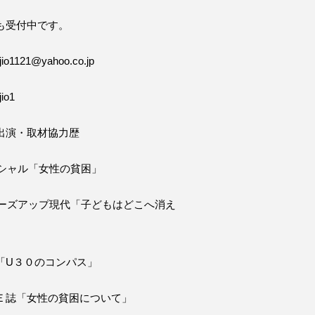
も受付中です。
o1121@yahoo.co.jp
io1
出演・取材協力歴
ペシャル「女性の貧困」
ローズアップ現代「子どもはどこへ消え
「U３０のコンパス」
Ｅ誌「女性の貧困について」