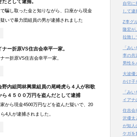
せたとして逮捕。
自宅に
欺で騙し取った金と知りながら、口座から現金
して逮
た疑いで暴力団組員の男が逮捕されました
Z李グ
隆宏が
拉致し
「みい
イナー折原VS住吉会幸平一家。
李の共
イナー折原VS住吉会幸平一家。
男性を
大波優
かけ子
会野内組岡林興業組員の尾崎虎ら４人が和歌
「みい
から４５００万円を盗んだとして逮捕
イアナ
家から現金4500万円などを盗んだ疑いで、20
住吉会
男ら4人が逮捕されました。
沢優太
が知人
ケガを