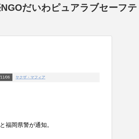
NGOだいわピュアラブセーフテ
。
11/06
ヤクザ・マフィア
と福岡県警が通知。