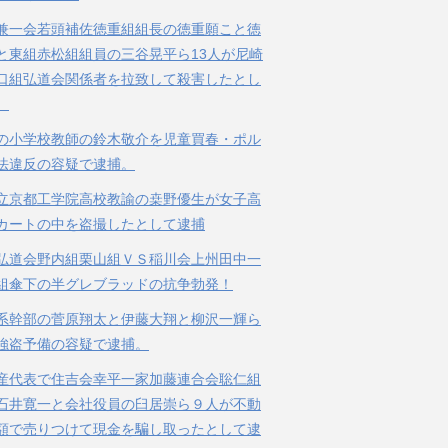
兼一会若頭補佐徳重組組長の徳重願こと徳
と東組赤松組組員の三谷晃平ら13人が尼崎
口組弘道会関係者を拉致して殺害したとし
。
の小学校教師の鈴木敬介を児童買春・ポル
法違反の容疑で逮捕。
立京都工学院高校教諭の桒野優生が女子高
カートの中を盗撮したとして逮捕
弘道会野内組栗山組ＶＳ稲川会上州田中一
組傘下の半グレブラッドの抗争勃発！
系幹部の菅原翔太と伊藤大翔と柳沢一輝ら
強盗予備の容疑で逮捕。
産代表で住吉会幸平一家加藤連合会聡仁組
石井寛一と会社役員の臼居崇ら９人が不動
額で売りつけて現金を騙し取ったとして逮