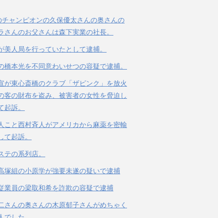
のチャンピオンの久保優太さんの奥さんの
ラさんのお父さんは森下実業の社長。
が美人局を行っていたとして逮捕。
の橋本光を不同意わいせつの容疑で逮捕。
宣が東心斎橋のクラブ「ザピンク」を放火
の客の財布を盗み、被害者の女性を脅迫し
て起訴。
人こと西村斉人がアメリカから麻薬を密輸
して起訴。
ステの系列店。
高塚組の小原学が強要未遂の疑いで逮捕
従業員の梁取和希を詐欺の容疑で逮捕
二さんの奥さんの木原郁子さんがめちゃく
人でした。