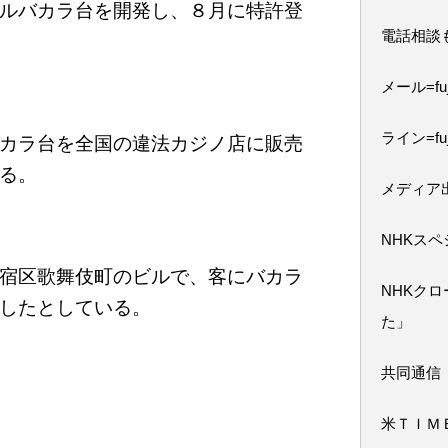
ルバカラ台を開発し、８月に特許登
電話相談
メール=fuji
ライン=fuj
カラ台を全国の違法カジノ店に販売
る。
メディア
NHKス
宿区歌舞伎町のビルで、客にバカラ
NHKク
したとしている。
た」
共同通信
米ＴＩＭ