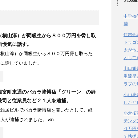
中学校
捕
住吉会
（横山淳）が同級生から８００万円を脅し取
ドラゴ
自慢気に話す。
太が他
（横山淳）が同級生から８００万円脅し取った
として
気に話していました。
山口組
重流星
ラブの
福富町東通のバカラ賭博店「グリーン」の経
小山恵
兼司と従業員など２１人を逮捕。
したと
の雑居ビルでバカラ賭博店を開いたとして、経
小倉拓
1人が逮捕されました。 &n
チング
０万円
て執拗