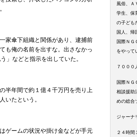
風俗、Ａ
。
学生、保
の子ども
国人、帰
一家傘下組織と関係があり、逮捕前
国際ＮＧ
ても俺の名前を出すな。出さなかっ
をやって
払う」などと指示を出していた。
７０００
国際ＮＧ
の半年間で約１億４千万円を売り上
相談援助
人いたという。
めの総合
ジャーナ
はゲームの状況や掛け金などが手元
２４時間