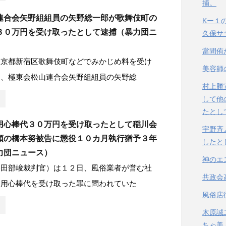
捕。
連合会矢野組組員の矢野総一郎が歌舞伎町の
Kー１
３０万円を受け取ったとして逮捕（暴力団ニ
久保サ
當間侑
東京都新宿区歌舞伎町などでみかじめ料を受け
美容師
て、極東会松山連合会矢野組組員の矢野総
村上勝
して他
たとし
用心棒代３０万円を受け取ったとして稲川会
宇野斉
頭の橋本努被告に懲役１０カ月執行猶予３年
したと
力団ニュース）
神のエ
谷田部峻裁判官）は１２日、風俗業者が営む社
共政会
ら用心棒代を受け取った罪に問われていた
風俗店
木原誠
ちゃ美