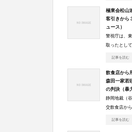
極東会松山
客引きから
ュース）
警視庁は、
取ったとし
記事を読む
飲食店から
森田一家若
の判決（暴
静岡地裁（
交飲食店か
記事を読む