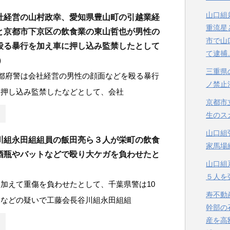
山口組
社経営の山村政幸、愛知県豊山町の引越業経
重流星
と京都市下京区の飲食業の東山哲也が男性の
市で山
殴る暴行を加え車に押し込み監禁したとして
て逮捕
）
三重県
京都府警は会社経営の男性の顔面などを殴る暴行
ノ禁止
に押し込み監禁したなどとして、会社
京都市
生のス
山口組
川組永田組組員の飯田亮ら３人が栄町の飲食
家馬場
酒瓶やバットなどで殴り大ケガを負わせたと
山口組
５人を
加えて重傷を負わせたとして、千葉県警は10
寿不動
遂などの疑いで工藤会長谷川組永田組組
幹部の
産を高