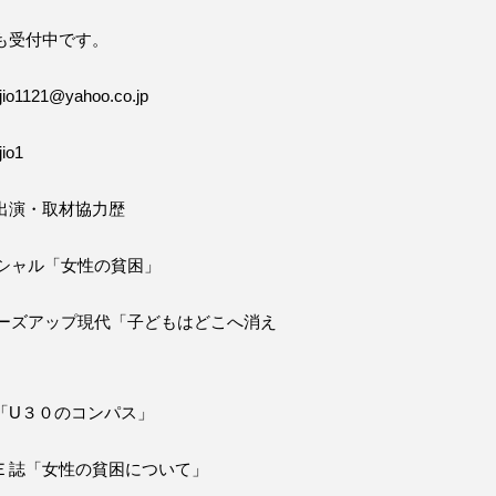
も受付中です。
o1121@yahoo.co.jp
io1
出演・取材協力歴
ペシャル「女性の貧困」
ローズアップ現代「子どもはどこへ消え
「U３０のコンパス」
Ｅ誌「女性の貧困について」