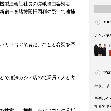
機製造会社社長の嵯峨隆由容疑者
新宿＝を賭博開帳図利の疑いで逮捕
YOU
チャンネ
バカラ台の業者だ」などと容疑を否
プロ
どで違法カジノ店の従業員７人と客
神奈川県
モデルや
能界で働
を捜索し、押収したパソコンの分析