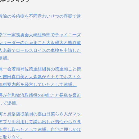
教諭の谷侑樹を不同意わいせつの容疑で逮
幸平一家義勇会大崎組幹部でチャイニーズ
ンリーダーのちゃまこと大沢優太と熊谷敢
人名義でロールスロイスの車検を申請した
逮捕。
兼一会若頭補佐徳重組組長の徳重願こと徳
と吉田真由美と大森累がミナミでホストク
無料案内所を経営していたとして逮捕。
吾が伸和物流取締役の伊能こと長島を脅迫
して逮捕。
実と風俗店従業員の嘉山日菜ら８人がマッ
アプリを利用して誘い出した男性から９６
を脅し取ったとして逮捕。自宅に押しかけ
に取り立て。