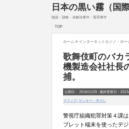
日本の黒い霧（国際
陰謀・謀略・未解決事件・冤罪事件
TOP
ホーム
>
インターネットカジノ・ポー
歌舞伎町のバカ
機製造会社社長
捕。
公開日：
2018/11/29
: 最終更新日：2023/
マフィア
,
ヤンキー・半グレ
警視庁組織犯罪対策４課は
ブレット端末を使ったデジ