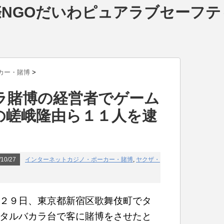
NGOだいわピュアラブセーフテ
カー・賭博
>
ラ賭博の経営者でゲーム
の嵯峨隆由ら１１人を逮
10/27
インターネットカジノ・ポーカー・賭博
,
ヤクザ・
２９日、東京都新宿区歌舞伎町でタ
タルバカラ台で客に賭博をさせたと