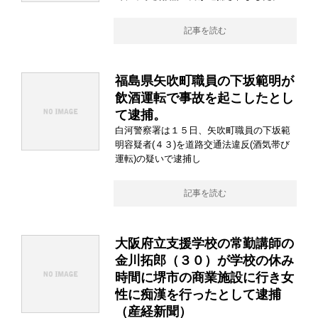
記事を読む
福島県矢吹町職員の下坂範明が
飲酒運転で事故を起こしたとし
て逮捕。
白河警察署は１５日、矢吹町職員の下坂範
明容疑者(４３)を道路交通法違反(酒気帯び
運転)の疑いで逮捕し
記事を読む
大阪府立支援学校の常勤講師の
金川拓郎（３０）が学校の休み
時間に堺市の商業施設に行き女
性に痴漢を行ったとして逮捕
（産経新聞）