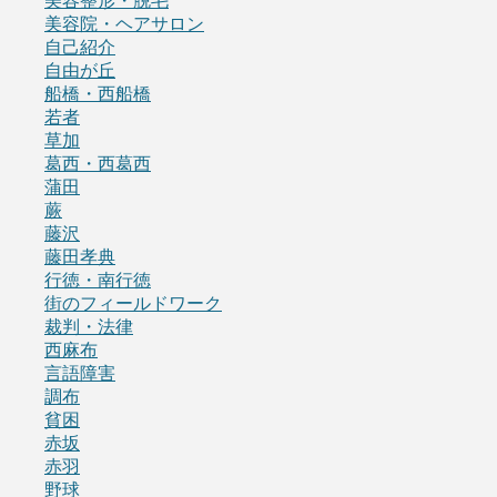
美容整形・脱毛
美容院・ヘアサロン
自己紹介
自由が丘
船橋・西船橋
若者
草加
葛西・西葛西
蒲田
蕨
藤沢
藤田孝典
行徳・南行徳
街のフィールドワーク
裁判・法律
西麻布
言語障害
調布
貧困
赤坂
赤羽
野球