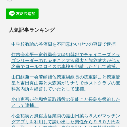
人気記事ランキング
中学校教諭の谷侑樹を不同意わいせつの容疑で逮捕
住吉会幸平一家義勇会大崎組幹部でチャイニーズドラ
ゴンリーダーのちゃまこと大沢優太と熊谷敢太が他人
名義でロールスロイスの車検を申請したとして逮捕。
山口組兼一会若頭補佐徳重組組長の徳重願こと徳重流
星と吉田真由美と大森累がミナミでホストクラブの無
料案内所を経営していたとして逮捕。
小山恵吾が伸和物流取締役の伊能こと長島を脅迫した
として逮捕。
小倉拓実と風俗店従業員の嘉山日菜ら８人がマッチン
グアプリを利用して誘い出した男性から９６０万円を