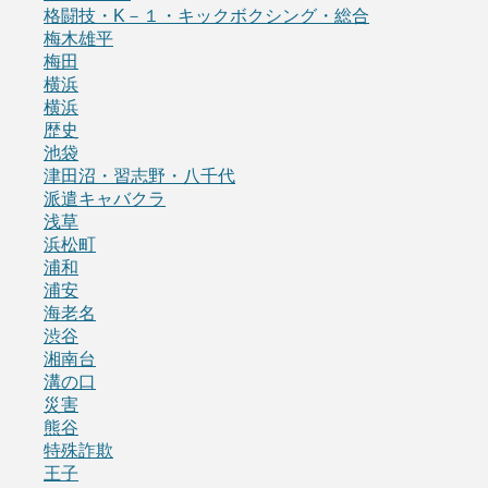
格闘技・K－１・キックボクシング・総合
梅木雄平
梅田
横浜
横浜
歴史
池袋
津田沼・習志野・八千代
派遣キャバクラ
浅草
浜松町
浦和
浦安
海老名
渋谷
湘南台
溝の口
災害
熊谷
特殊詐欺
王子