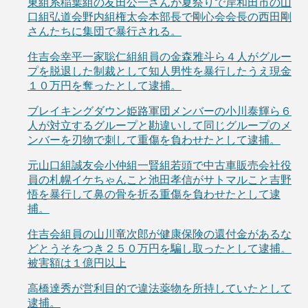
東組系稲葉組の友田公一さんが夏祭りで岸和田市の山
口組弘道会野内組権太会本部長で剛心会会長の西田剛
さんたちに集団で暴行される。
住吉会幸平一家聡仁組組員の金森雅斗ら４人がグルー
プを脱退した制裁として知人男性を暴行したうえ現金
１０万円を奪ったとして逮捕。
ブレイキングダウン姫路軍団メンバーの小川泰輝ら６
人が対立するグループと勘違いして同じグループのメ
ンバーを刃物で刺して重傷を負わせたとして逮捕。
元山口組誠友会小仲組一賢組若頭で中古車販売会社役
員の札幌イケちゃんこと池田孝信がサトマルこと吉野
悟を暴行して鼻の骨を折る重傷を負わせたとして逮
捕。
住吉会組員の山川竜次郎が健康保険の還付金があるな
どとうそをつき２５０万円を騙し取ったとして逮捕。
被害額は１億円以上
高橋達秀が営利目的で違法薬物を所持していたとして
逮捕。