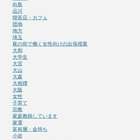
向島
品川
喫茶店・カフェ
団地
地方
埼玉
夜の街で働く女性向けの出張授業
大和
大学生
大宮
大山
大森
大相撲
大阪
女性
子育て
宗教
家庭教師しています
家電
富裕層・金持ち
小岩