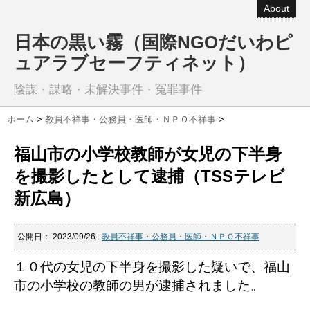
About
日本の黒い霧（国際NGOだいわピ
ュアラブセーフティネット）
陰謀・謀略・未解決事件・冤罪事件
ホーム
>
教員不祥事・公務員・医師・ＮＰＯ不祥事
>
福山市の小学校教師が女児の下半身
を撮影したとして逮捕（TSSテレビ
新広島）
公開日：
2023/09/26
:
教員不祥事・公務員・医師・ＮＰＯ不祥事
１０代の女児の下半身を撮影した疑いで、福山
市の小学校の教師の男が逮捕されました。