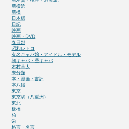
新左翼・極左・過激派。
新横浜
新橋
日本橋
日記
映画
映画・DVD
春日部
昭和レトロ
有名キャバ嬢・アイドル・モデル
朝キャバ・昼キャバ
木村草太
未分類
本・漫画・書評
本八幡
東京
東京駅（八重洲）
東北
板橋
柏
栄
格言・名言