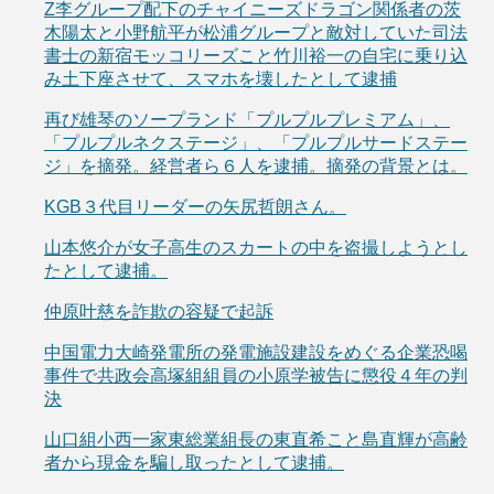
Z李グループ配下のチャイニーズドラゴン関係者の茨
木陽太と小野航平が松浦グループと敵対していた司法
書士の新宿モッコリーズこと竹川裕一の自宅に乗り込
み土下座させて、スマホを壊したとして逮捕
再び雄琴のソープランド「プルプルプレミアム」、
「プルプルネクステージ」、「プルプルサードステー
ジ」を摘発。経営者ら６人を逮捕。摘発の背景とは。
KGB３代目リーダーの矢尻哲朗さん。
山本悠介が女子高生のスカートの中を盗撮しようとし
たとして逮捕。
仲原叶慈を詐欺の容疑で起訴
中国電力大崎発電所の発電施設建設をめぐる企業恐喝
事件で共政会高塚組組員の小原学被告に懲役４年の判
決
山口組小西一家東総業組長の東直希こと島直輝が高齢
者から現金を騙し取ったとして逮捕。