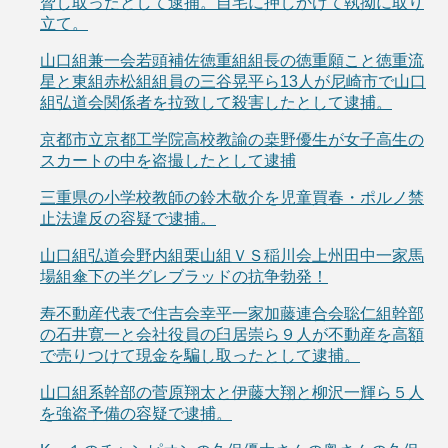
脅し取ったとして逮捕。自宅に押しかけて執拗に取り
立て。
山口組兼一会若頭補佐徳重組組長の徳重願こと徳重流
星と東組赤松組組員の三谷晃平ら13人が尼崎市で山口
組弘道会関係者を拉致して殺害したとして逮捕。
京都市立京都工学院高校教諭の桒野優生が女子高生の
スカートの中を盗撮したとして逮捕
三重県の小学校教師の鈴木敬介を児童買春・ポルノ禁
止法違反の容疑で逮捕。
山口組弘道会野内組栗山組ＶＳ稲川会上州田中一家馬
場組傘下の半グレブラッドの抗争勃発！
寿不動産代表で住吉会幸平一家加藤連合会聡仁組幹部
の石井寛一と会社役員の臼居崇ら９人が不動産を高額
で売りつけて現金を騙し取ったとして逮捕。
山口組系幹部の菅原翔太と伊藤大翔と柳沢一輝ら５人
を強盗予備の容疑で逮捕。