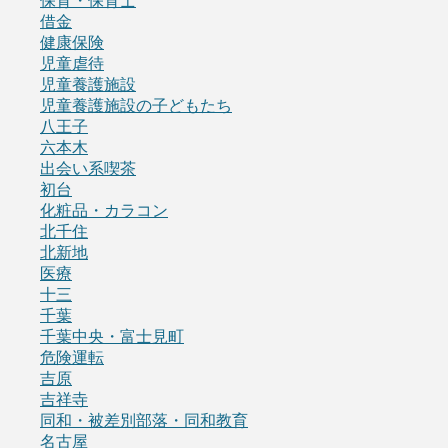
保育・保育士
借金
健康保険
児童虐待
児童養護施設
児童養護施設の子どもたち
八王子
六本木
出会い系喫茶
初台
化粧品・カラコン
北千住
北新地
医療
十三
千葉
千葉中央・富士見町
危険運転
吉原
吉祥寺
同和・被差別部落・同和教育
名古屋