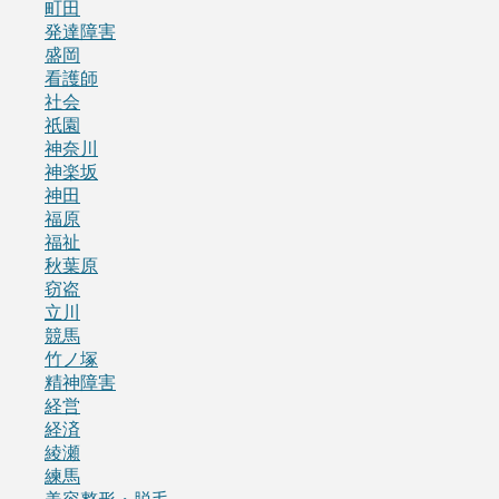
町田
発達障害
盛岡
看護師
社会
祇園
神奈川
神楽坂
神田
福原
福祉
秋葉原
窃盗
立川
競馬
竹ノ塚
精神障害
経営
経済
綾瀬
練馬