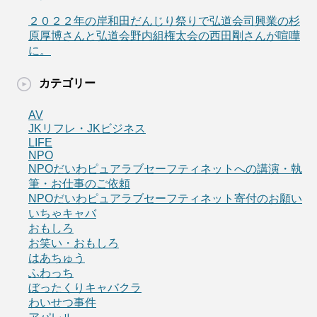
２０２２年の岸和田だんじり祭りで弘道会司興業の杉
原厚博さんと弘道会野内組権太会の西田剛さんが喧嘩
に。
カテゴリー
AV
JKリフレ・JKビジネス
LIFE
NPO
NPOだいわピュアラブセーフティネットへの講演・執
筆・お仕事のご依頼
NPOだいわピュアラブセーフティネット寄付のお願い
いちゃキャバ
おもしろ
お笑い・おもしろ
はあちゅう
ふわっち
ぼったくりキャバクラ
わいせつ事件