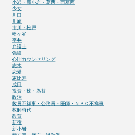
小岩・新小岩・葛西・西葛西
少女
川口
川崎
市川・松戸
幡ヶ谷
平井
弁護士
強盗
心理カウンセリング
志木
恋愛
恵比寿
成田
投資・株・為替
政治
教員不祥事・公務員・医師・ＮＰＯ不祥事
教師時代
教育
新宿
新小岩