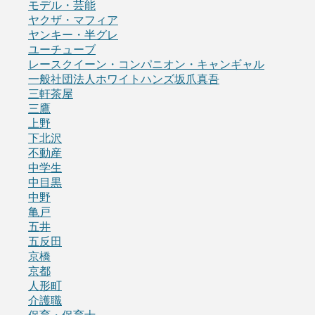
モデル・芸能
ヤクザ・マフィア
ヤンキー・半グレ
ユーチューブ
レースクイーン・コンパニオン・キャンギャル
一般社団法人ホワイトハンズ坂爪真吾
三軒茶屋
三鷹
上野
下北沢
不動産
中学生
中目黒
中野
亀戸
五井
五反田
京橋
京都
人形町
介護職