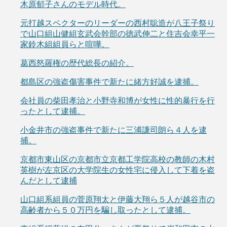
木原郁子さんのモデル時代。
元打越スペクターのリーダーの西村聡造が八王子祭り
で山口組山健組玄武会幹部の徳武伸二と住吉会幸平一
家鈴木組組員らと喧嘩。
葛西怒羅権の歴代総長の紹介。
都島区の強盗傷害事件で新たに緒方好誠を逮捕。
会社員の柴田孝治と小野寺和博が女性に性的暴行を行
ったとして逮捕。
小金井市の強盗事件で新たに三浦謙司朗ら４人を逮
捕。
京都市東山区の京都市立京都工学院高校の教師の木村
英樹が左京区の大学院生の女性宅に侵入して下着を盗
んだとして逮捕
山口組系組員の菅原翔太と伊藤大翔ら５人が越谷市の
高齢者から５０万円を騙し取ったとして逮捕。