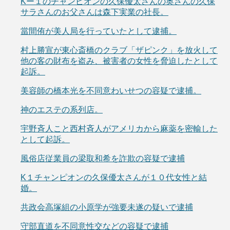
Kー１のチャンピオンの久保優太さんの奥さんの久保
サラさんのお父さんは森下実業の社長。
當間侑が美人局を行っていたとして逮捕。
村上勝宣が東心斎橋のクラブ「ザピンク」を放火して
他の客の財布を盗み、被害者の女性を脅迫したとして
起訴。
美容師の橋本光を不同意わいせつの容疑で逮捕。
神のエステの系列店。
宇野斉人こと西村斉人がアメリカから麻薬を密輸した
として起訴。
風俗店従業員の梁取和希を詐欺の容疑で逮捕
K１チャンピオンの久保優太さんが１０代女性と結
婚。
共政会高塚組の小原学が強要未遂の疑いで逮捕
守部直道を不同意性交などの容疑で逮捕