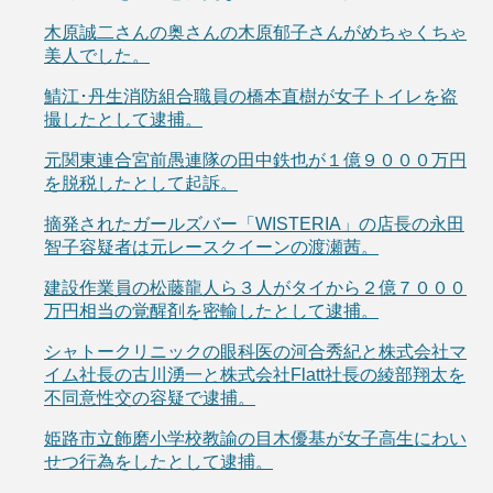
木原誠二さんの奥さんの木原郁子さんがめちゃくちゃ
美人でした。
鯖江･丹生消防組合職員の橋本直樹が女子トイレを盗
撮したとして逮捕。
元関東連合宮前愚連隊の田中鉄也が１億９０００万円
を脱税したとして起訴。
摘発されたガールズバー「WISTERIA」の店長の永田
智子容疑者は元レースクイーンの渡瀬茜。
建設作業員の松藤龍人ら３人がタイから２億７０００
万円相当の覚醒剤を密輸したとして逮捕。
シャトークリニックの眼科医の河合秀紀と株式会社マ
イム社長の古川湧一と株式会社Flatt社長の綾部翔太を
不同意性交の容疑で逮捕。
姫路市立飾磨小学校教諭の目木優基が女子高生にわい
せつ行為をしたとして逮捕。