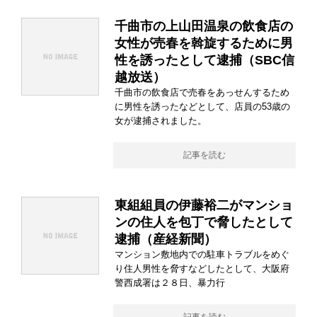
千曲市の上山田温泉の飲食店の
女性が売春を斡旋するために男
性を誘ったとして逮捕（SBC信
越放送）
千曲市の飲食店で売春をあっせんするため
に男性を誘ったなどとして、店員の53歳の
女が逮捕されました。
記事を読む
東組組員の伊藤裕二がマンショ
ンの住人を包丁で脅したとして
逮捕（産経新聞）
マンション敷地内での駐車トラブルをめぐ
り住人男性を脅すなどしたとして、大阪府
警西成署は２８日、暴力行