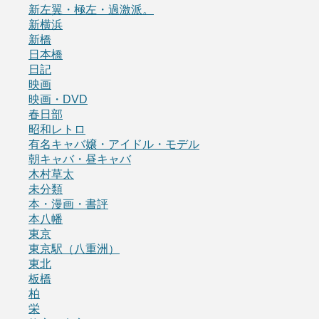
新左翼・極左・過激派。
新横浜
新橋
日本橋
日記
映画
映画・DVD
春日部
昭和レトロ
有名キャバ嬢・アイドル・モデル
朝キャバ・昼キャバ
木村草太
未分類
本・漫画・書評
本八幡
東京
東京駅（八重洲）
東北
板橋
柏
栄