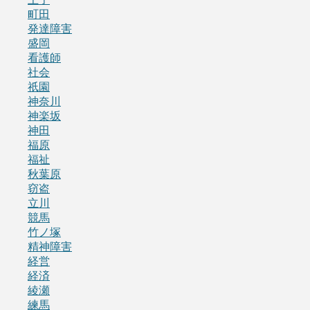
町田
発達障害
盛岡
看護師
社会
祇園
神奈川
神楽坂
神田
福原
福祉
秋葉原
窃盗
立川
競馬
竹ノ塚
精神障害
経営
経済
綾瀬
練馬