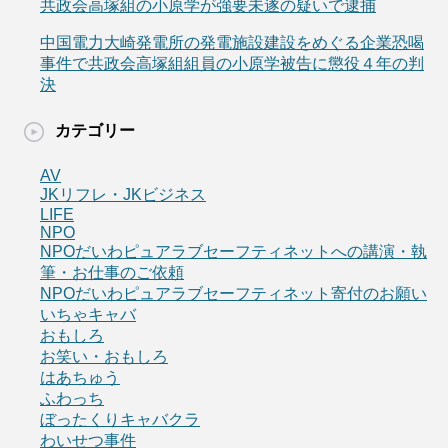
共政会高塚組の小原学が強要未遂の疑いで逮捕
中国電力大崎発電所の発電施設建設をめぐる企業恐喝
事件で共政会高塚組組員の小原学被告に懲役４年の判
決
カテゴリー
AV
JKリフレ・JKビジネス
LIFE
NPO
NPOだいわピュアラブセーフティネットへの講演・執
筆・お仕事のご依頼
NPOだいわピュアラブセーフティネット寄付のお願い
いちゃキャバ
おもしろ
お笑い・おもしろ
はあちゅう
ふわっち
ぼったくりキャバクラ
わいせつ事件