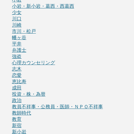
小岩・新小岩・葛西・西葛西
少女
川口
川崎
市川・松戸
幡ヶ谷
平井
弁護士
強盗
心理カウンセリング
志木
恋愛
恵比寿
成田
投資・株・為替
政治
教員不祥事・公務員・医師・ＮＰＯ不祥事
教師時代
教育
新宿
新小岩