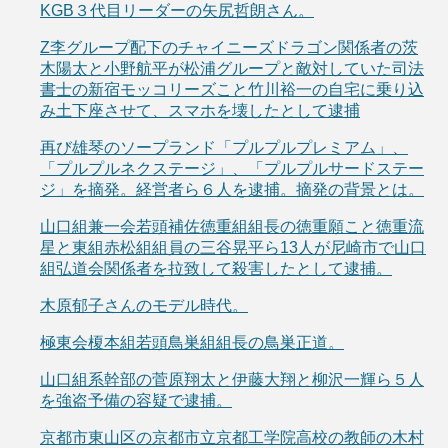
KGB３代目リーダーの矢尻哲朗さん。
Z李グループ配下のチャイニーズドラゴン関係者の茨
木陽太と小野航平が松浦グループと敵対していた司法
書士の新宿モッコリーズこと竹川裕一の自宅に乗り込
み土下座させて、スマホを壊したとして逮捕
再び雄琴のソープランド「プルプルプレミアム」、
「プルプルネクステージ」、「プルプルサードステー
ジ」を摘発。経営者ら６人を逮捕。摘発の背景とは。
山口組兼一会若頭補佐徳重組組長の徳重願こと徳重流
星と東組赤松組組員の三谷晃平ら13人が尼崎市で山口
組弘道会関係者を拉致して殺害したとして逮捕。
木原郁子さんのモデル時代。
極東会榎本組若頭鳥巣組組長の鳥巣正道。
山口組系幹部の菅原翔太と伊藤大翔と柳沢一輝ら５人
を強盗予備の容疑で逮捕。
京都市東山区の京都市立京都工学院高校の教師の木村