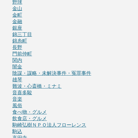
野球
金山
金町
金融
銀座
錦三丁目
錦糸町
長野
門前仲町
関内
闇金
陰謀・謀略・未解決事件・冤罪事件
雄琴
難波・心斎橋・ミナミ
音喜多駿
音楽
風俗
食べ物・グルメ
飲食店・グルメ
駒崎弘樹ＮＰＯ法人フローレンス
駒込
高円寺