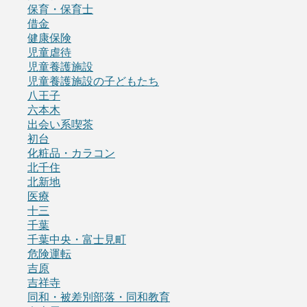
保育・保育士
借金
健康保険
児童虐待
児童養護施設
児童養護施設の子どもたち
八王子
六本木
出会い系喫茶
初台
化粧品・カラコン
北千住
北新地
医療
十三
千葉
千葉中央・富士見町
危険運転
吉原
吉祥寺
同和・被差別部落・同和教育