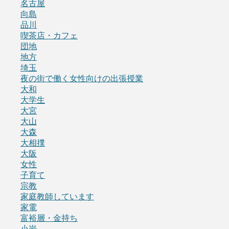
名古屋
向島
品川
喫茶店・カフェ
団地
地方
埼玉
夜の街で働く女性向けの出張授業
大和
大学生
大宮
大山
大森
大相撲
大阪
女性
子育て
宗教
家庭教師しています
家電
富裕層・金持ち
小岩