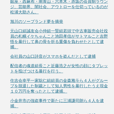
銀座・西麻布・南青山・六本木・赤坂の会員制ラウン
ジ、芸能界、闇社会、アウトローを仕切っているのが
松浦大助さん。
旭川のソープランド夢を摘発
元山口組誠友会小仲組一賢組若頭で中古車販売会社役
員の札幌イケちゃんこと池田孝信がサトマルこと吉野
悟を暴行して鼻の骨を折る重傷を負わせたとして逮
捕。
会社員の山口詩音がスマホを盗んだとして逮捕
配信者の魂道組長こと近藤浩之が女性の顔にタブレッ
トを投げつける暴行を行う。
住吉会幸平一家聡仁組組員の金森雅斗ら４人がグルー
プを脱退した制裁として知人男性を暴行したうえ現金
１０万円を奪ったとして逮捕。
小金井市の強盗事件で新たに三浦謙司朗ら４人を逮
捕。