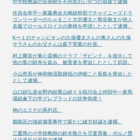
中学校教諭の谷侑樹を不同意わいせつの容疑で逮捕
住吉会幸平一家義勇会大崎組幹部でチャイニーズドラ
ゴンリーダーのちゃまこと大沢優太と熊谷敢太が他人
名義でロールスロイスの車検を申請したとして逮捕。
Kー１のチャンピオンの久保優太さんの奥さんの久保
サラさんのお父さんは森下実業の社長。
村上勝宣が東心斎橋のクラブ「ザピンク」を放火して
他の客の財布を盗み、被害者を脅迫したとして起訴。
小山恵吾が伸和物流取締役の伊能こと長島を脅迫した
として逮捕。
山口組弘道会野内組栗山組ＶＳ稲川会上州田中一家馬
場組傘下の半グレブラッドの抗争勃発！
神のエステの系列店。
都島区の強盗傷害事件で新たに緒方好誠を逮捕。
三重県の小学校教師の鈴木敬介を児童買春・ポルノ禁
止法違反の容疑で逮捕。