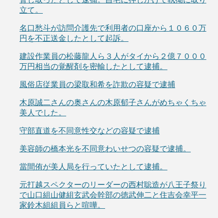
立て。
名口愁斗が訪問介護先で利用者の口座から１０６０万
円を不正送金したとして起訴。
建設作業員の松藤龍人ら３人がタイから２億７０００
万円相当の覚醒剤を密輸したとして逮捕。
風俗店従業員の梁取和希を詐欺の容疑で逮捕
木原誠二さんの奥さんの木原郁子さんがめちゃくちゃ
美人でした。
守部直道を不同意性交などの容疑で逮捕
美容師の橋本光を不同意わいせつの容疑で逮捕。
當間侑が美人局を行っていたとして逮捕。
元打越スペクターのリーダーの西村聡造が八王子祭り
で山口組山健組玄武会幹部の徳武伸二と住吉会幸平一
家鈴木組組員らと喧嘩。