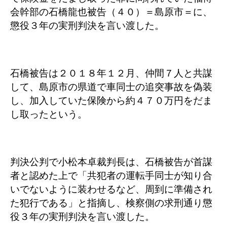
会幹部の石橋龍也被告（４０）＝島原市＝に、
懲役３年の実刑判決を言い渡した。
石橋被告は２０１８年１２月、仲間７人と共謀
して、島原市の県道で車同士の追突事故を偽装
し、加入していた保険から約４７０万円をだま
し取ったという。
判決公判で小松本卓裁判長は、石橋被告が首謀
者と認めた上で「共犯者の運転手同士が知り合
いでないように装わせるなど、周到に準備され
た犯行である」と指摘し、検察側の求刑通り懲
役３年の実刑判決を言い渡した。