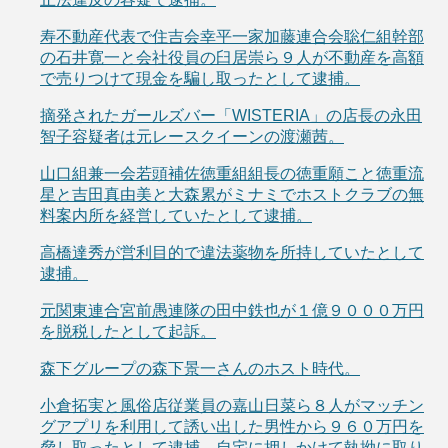
寿不動産代表で住吉会幸平一家加藤連合会聡仁組幹部
の石井寛一と会社役員の臼居崇ら９人が不動産を高額
で売りつけて現金を騙し取ったとして逮捕。
摘発されたガールズバー「WISTERIA」の店長の永田
智子容疑者は元レースクイーンの渡瀬茜。
山口組兼一会若頭補佐徳重組組長の徳重願こと徳重流
星と吉田真由美と大森累がミナミでホストクラブの無
料案内所を経営していたとして逮捕。
高橋達秀が営利目的で違法薬物を所持していたとして
逮捕。
元関東連合宮前愚連隊の田中鉄也が１億９０００万円
を脱税したとして起訴。
森下グループの森下景一さんのホスト時代。
小倉拓実と風俗店従業員の嘉山日菜ら８人がマッチン
グアプリを利用して誘い出した男性から９６０万円を
脅し取ったとして逮捕。自宅に押しかけて執拗に取り