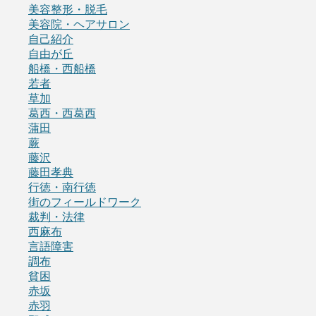
美容整形・脱毛
美容院・ヘアサロン
自己紹介
自由が丘
船橋・西船橋
若者
草加
葛西・西葛西
蒲田
蕨
藤沢
藤田孝典
行徳・南行徳
街のフィールドワーク
裁判・法律
西麻布
言語障害
調布
貧困
赤坂
赤羽