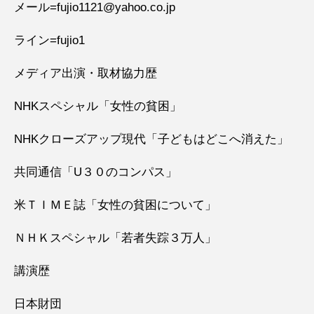
メール=fujio1121@yahoo.co.jp
ライン=fujio1
メディア出演・取材協力歴
NHKスペシャル「女性の貧困」
NHKクローズアップ現代「子どもはどこへ消えた」
共同通信「U３０のコンパス」
米ＴＩＭＥ誌「女性の貧困について」
ＮＨＫスペシャル「若者失踪３万人」
講演歴
日本財団