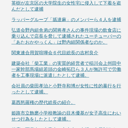
英樹が左京区の大学院生の女性宅に侵入して下着を盗
んだとして逮捕
ラッパーグループ「舐達麻」のメンバーら４人を逮捕
弘道会野内組舎弟の関将孝さんの事件現場の飲食店に
乗り込んで店長を脅して逮捕されたユーチューバーの
「あたおかやっくん」は野内組関係者なのか。
関東連合用賀喧嘩会６代目総長の吉村良介
建築会社「柴工業」の実質的経営者で稲川会上州田中
一家幹部馬場組若頭の金崎拓巳ら３人が無許可で労働
者を工事現場に派遣したとして逮捕。
会社員の柴田孝治と小野寺和博が女性に性的暴行を行
ったとして逮捕。
葛西怒羅権の歴代総長の紹介。
姫路市立飾磨小学校教諭の目木優基が女子高生にわい
せつ行為をしたとして逮捕。