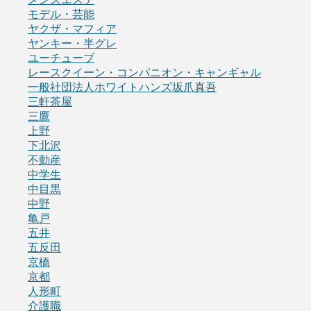
モデル・芸能
ヤクザ・マフィア
ヤンキー・半グレ
ユーチューブ
レースクイーン・コンパニオン・キャンギャル
一般社団法人ホワイトハンズ坂爪真吾
三軒茶屋
三鷹
上野
下北沢
不動産
中学生
中目黒
中野
亀戸
五井
五反田
京橋
京都
人形町
介護職