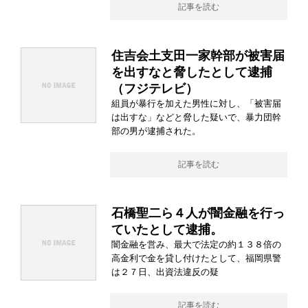
記事を読む
住吉会土支田一家幹部が被害届
を出すなと脅したとして逮捕
（フジテレビ）
組員が暴行を加えた男性に対し、「被害届
は出すな」などと脅した疑いで、暴力団幹
部の男が逮捕された。
記事を読む
石橋聖二ら４人が闇金融を行っ
ていたとして逮捕。
闇金融を営み、最大で法定の約１３８倍の
高金利で金を貸し付けたとして、福岡県警
は２７日、出資法違反の疑
記事を読む