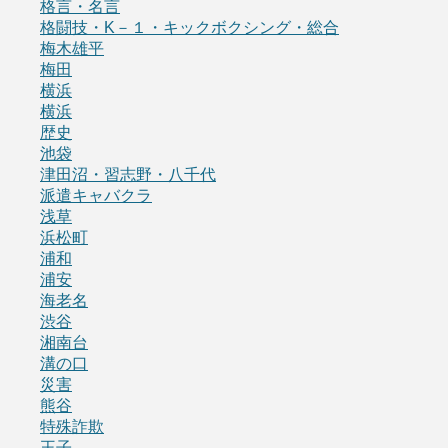
格言・名言
格闘技・K－１・キックボクシング・総合
梅木雄平
梅田
横浜
横浜
歴史
池袋
津田沼・習志野・八千代
派遣キャバクラ
浅草
浜松町
浦和
浦安
海老名
渋谷
湘南台
溝の口
災害
熊谷
特殊詐欺
王子