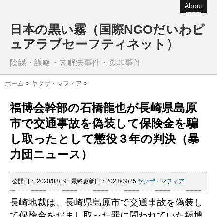
About
日本の黒い霧（国際NGOだいわピ
ュアラブセーフティネット）
陰謀・謀略・未解決事件・冤罪事件
ホーム
>
ヤクザ・マフィア
>
福博会幹部の石橋龍也が長崎県島原
市で交通事故を偽装して保険金を騙
し取ったとして懲役３年の判決（暴
力団ニュース）
公開日：
2020/03/19
: 最終更新日：2023/09/25
ヤクザ・マフィア
長崎地裁は、長崎県島原市で交通事故を偽装し
て保険金をだまし取った罪に問われていた福博