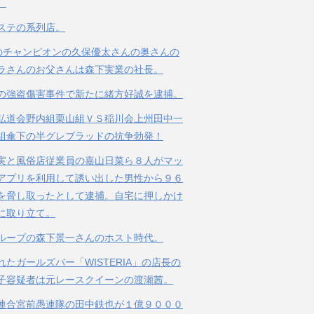
。
ステの系列店。
のチャンピオンの久保優太さんの奥さんの
ラさんのお父さんは森下実業の社長。
の強盗傷害事件で新たに緒方好誠を逮捕。
弘道会野内組栗山組ＶＳ稲川会上州田中一
組傘下の半グレブラッドの抗争勃発！
実と風俗店従業員の嘉山日菜ら８人がマッ
アプリを利用して誘い出した男性から９６
を脅し取ったとして逮捕。自宅に押しかけ
に取り立て。
ループの森下景一さんのホスト時代。
れたガールズバー「WISTERIA」の店長の
子容疑者は元レースクイーンの渡瀬茜。
連合宮前愚連隊の田中鉄也が１億９０００