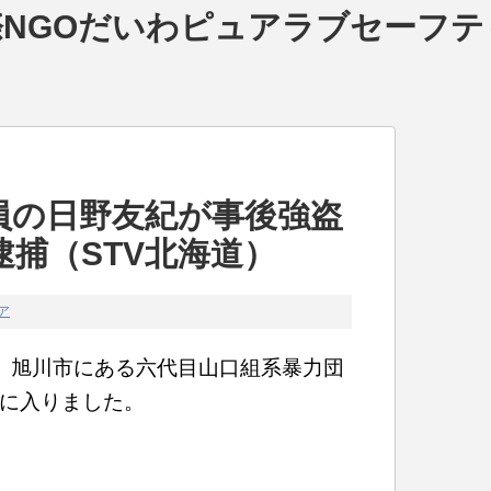
NGOだいわピュアラブセーフテ
員の日野友紀が事後強盗
捕（STV北海道）
ア
、旭川市にある六代目山口組系暴力団
に入りました。