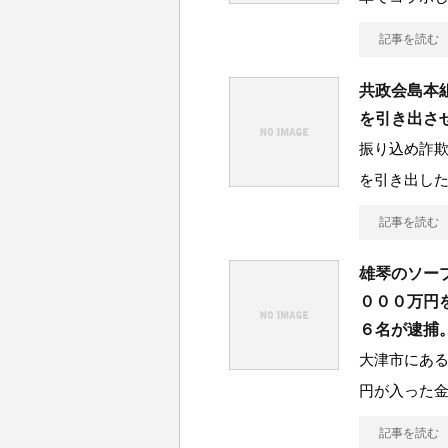
記事を読む
共政会島本
を引き出さ
振り込め詐
を引き出し
記事を読む
雄琴のソー
０００万円
６名が逮捕
大津市にあ
円が入った
記事を読む