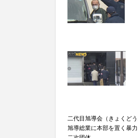
二代目旭導会（きょくどうか
旭導総業に本部を置く暴力
二次団体。