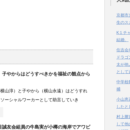
京都市
生のス
K１チ
結婚。
住吉会
ドラゴ
太が他
として
、子やからはどうすべきかを福祉の観点から
中学校
。
捕
（横山淳）と子やから（横山永遠）はどうすれ
小山恵
をソーシャルワーカーとして助言していき
したと
村上勝
して他
目誠友会組員の牛島実が小樽の海岸でアワビ