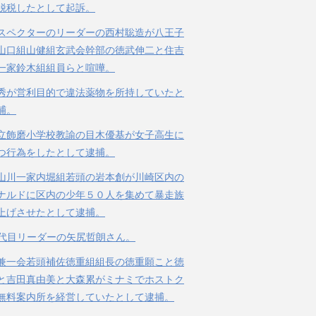
脱税したとして起訴。
スペクターのリーダーの西村聡造が八王子
山口組山健組玄武会幹部の徳武伸二と住吉
一家鈴木組組員らと喧嘩。
秀が営利目的で違法薬物を所持していたと
捕。
立飾磨小学校教諭の目木優基が女子高生に
つ行為をしたとして逮捕。
山川一家内堀組若頭の岩本創が川崎区内の
ナルドに区内の少年５０人を集めて暴走族
上げさせたとして逮捕。
３代目リーダーの矢尻哲朗さん。
兼一会若頭補佐徳重組組長の徳重願こと徳
と吉田真由美と大森累がミナミでホストク
無料案内所を経営していたとして逮捕。