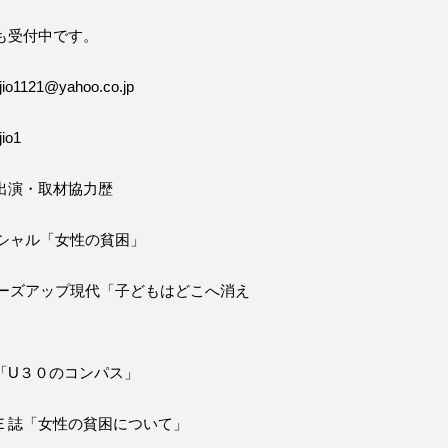
も受付中です。
o1121@yahoo.co.jp
io1
出演・取材協力歴
ペシャル「女性の貧困」
ローズアップ現代「子どもはどこへ消え
「U３０のコンパス」
Ｅ誌「女性の貧困について」