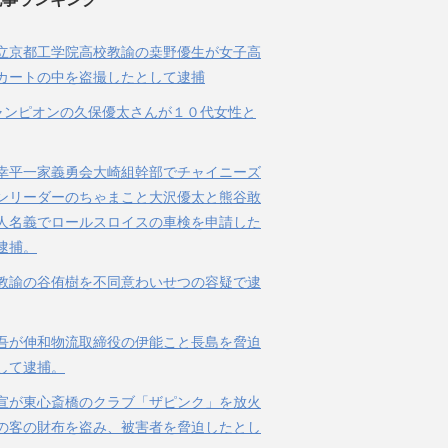
立京都工学院高校教諭の桒野優生が女子高
カートの中を盗撮したとして逮捕
ャンピオンの久保優太さんが１０代女性と
幸平一家義勇会大崎組幹部でチャイニーズ
ンリーダーのちゃまこと大沢優太と熊谷敢
人名義でロールスロイスの車検を申請した
逮捕。
教諭の谷侑樹を不同意わいせつの容疑で逮
吾が伸和物流取締役の伊能こと長島を脅迫
して逮捕。
宣が東心斎橋のクラブ「ザピンク」を放火
の客の財布を盗み、被害者を脅迫したとし