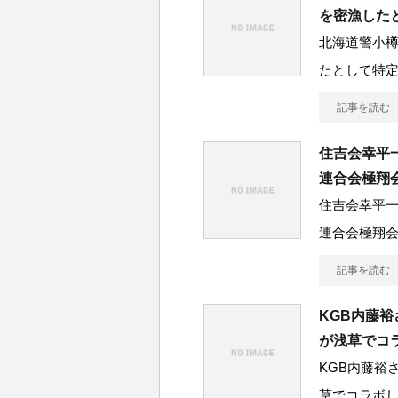
を密漁した
北海道警小
たとして特
記事を読む
住吉会幸平
連合会極翔
住吉会幸平一
連合会極翔
記事を読む
KGB内藤
が浅草でコ
KGB内藤裕
草でコラボ