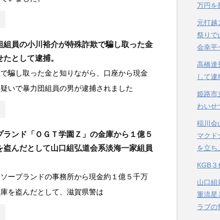
万円を
元打越
祭りで
組組員の小川裕介が特殊詐欺で騙し取った金
会幸平
せたとして逮捕。
高橋達
欺で騙し取った金と知りながら、口座から現金
して逮
た疑いで暴力団組員の男が逮捕されました
姫路市
わいせ
稲川会
プランド「ＯＧＴ学園Ｚ」の金庫から１億５
マクド
を立ち
を盗んだとして山口組弘道会系淡海一家組員
。
KGB
るソープランドの事務所から現金約１億５千万
山口組
金庫を盗んだとして、滋賀県警は
重流星
ラブの