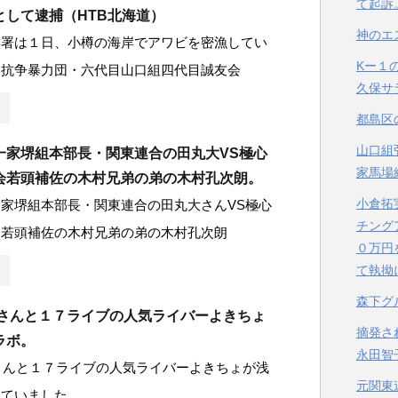
て起訴
として逮捕（HTB北海道）
神のエ
樽署は１日、小樽の海岸でアワビを密漁してい
Kー１
定抗争暴力団・六代目山口組四代目誠友会
久保サ
都島区
山口組
一家堺組本部長・関東連合の田丸大VS極心
家馬場
会若頭補佐の木村兄弟の弟の木村孔次朗。
小倉拓
家堺組本部長・関東連合の田丸大さんVS極心
チング
会若頭補佐の木村兄弟の弟の木村孔次朗
０万円
て執拗
森下グ
裕さんと１７ライブの人気ライバーよきちょ
摘発さ
ラボ。
永田智
さんと１７ライブの人気ライバーよきちょが浅
元関東
していました。