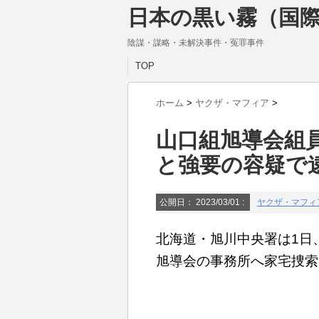
日本の黒い霧（国際
陰謀・謀略・未解決事件・冤罪事件
TOP
ホーム
>
ヤクザ・マフィア
>
山口組旭導会組
と強要の容疑で逮
公開日：
2023/03/01
:
ヤクザ・マフィ
北海道・旭川中央署は1日
旭導会の事務所へ家宅捜索