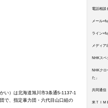
電話相談
メール=fuji
ライン=fuj
メディア
NHKス
NHKク
た」
共同通信
い）は北海道旭川市3条通5-1137-1
団で、指定暴力団・六代目山口組の
米ＴＩＭ