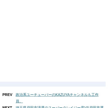
PREV
政治系ユーチューバーのKAZUYAチャンネルも工作
員。
NEXT
埼玉県戸田市議選のスーパークレイジー君VS戸田市選