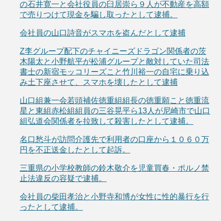
の石井寛一と会社役員の臼居崇ら９人が不動産を高額
で売りつけて現金を騙し取ったとして逮捕。
会社員の山口詩音がスマホを盗んだとして逮捕
Z李グループ配下のチャイニーズドラゴン関係者の茨
木陽太と小野航平が松浦グループと敵対していた司法
書士の新宿モッコリーズこと竹川裕一の自宅に乗り込
み土下座させて、スマホを壊したとして逮捕
山口組兼一会若頭補佐徳重組組長の徳重願こと徳重流
星と東組赤松組組員の三谷晃平ら13人が尼崎市で山口
組弘道会関係者を拉致して殺害したとして逮捕。
名口愁斗が訪問介護先で利用者の口座から１０６０万
円を不正送金したとして起訴。
三重県の小学校教師の鈴木敬介を児童買春・ポルノ禁
止法違反の容疑で逮捕。
会社員の柴田孝治と小野寺和博が女性に性的暴行を行
ったとして逮捕。