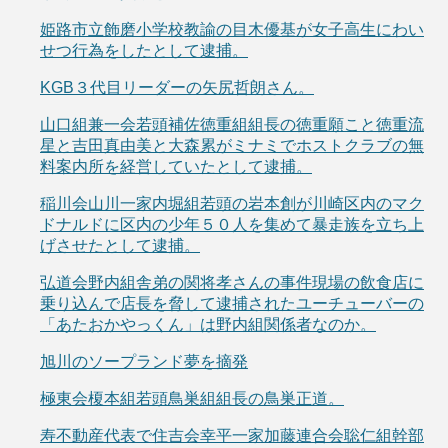
姫路市立飾磨小学校教諭の目木優基が女子高生にわい
せつ行為をしたとして逮捕。
KGB３代目リーダーの矢尻哲朗さん。
山口組兼一会若頭補佐徳重組組長の徳重願こと徳重流
星と吉田真由美と大森累がミナミでホストクラブの無
料案内所を経営していたとして逮捕。
稲川会山川一家内堀組若頭の岩本創が川崎区内のマク
ドナルドに区内の少年５０人を集めて暴走族を立ち上
げさせたとして逮捕。
弘道会野内組舎弟の関将孝さんの事件現場の飲食店に
乗り込んで店長を脅して逮捕されたユーチューバーの
「あたおかやっくん」は野内組関係者なのか。
旭川のソープランド夢を摘発
極東会榎本組若頭鳥巣組組長の鳥巣正道。
寿不動産代表で住吉会幸平一家加藤連合会聡仁組幹部