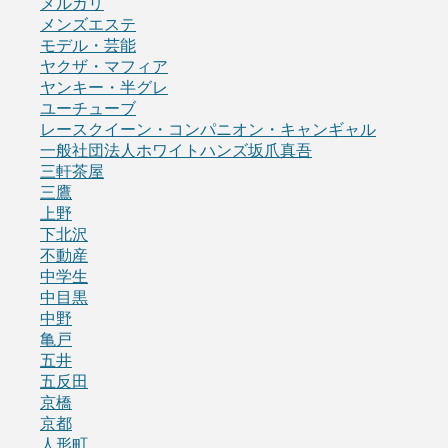
メルカリ
メンズエステ
モデル・芸能
ヤクザ・マフィア
ヤンキー・半グレ
ユーチューブ
レースクイーン・コンパニオン・キャンギャル
一般社団法人ホワイトハンズ坂爪真吾
三軒茶屋
三鷹
上野
下北沢
不動産
中学生
中目黒
中野
亀戸
五井
五反田
京橋
京都
人形町