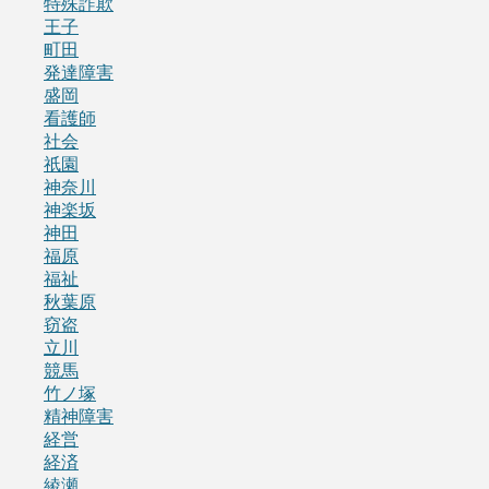
特殊詐欺
王子
町田
発達障害
盛岡
看護師
社会
祇園
神奈川
神楽坂
神田
福原
福祉
秋葉原
窃盗
立川
競馬
竹ノ塚
精神障害
経営
経済
綾瀬