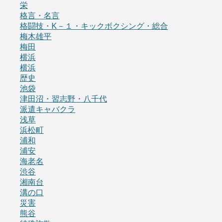
栄
格言・名言
格闘技・K－１・キックボクシング・総合
梅木雄平
梅田
横浜
横浜
歴史
池袋
津田沼・習志野・八千代
派遣キャバクラ
浅草
浜松町
浦和
浦安
海老名
渋谷
湘南台
溝の口
災害
熊谷