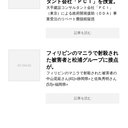
タント会社「ＰＣＩ」を捜査。
大手建設コンサルタント会社「ＰＣＩ」
（東京）による政府開発援助（ＯＤＡ）事
業受注のリベート費脱税疑惑
記事を読む
フィリピンのマニラで射殺され
た被害者と松浦グループに接点
が。
フィリピンのマニラで射殺された被害者の
中山晃延さん(41)=静岡県=と佐鳥秀明さん
(53)=福岡県=
記事を読む