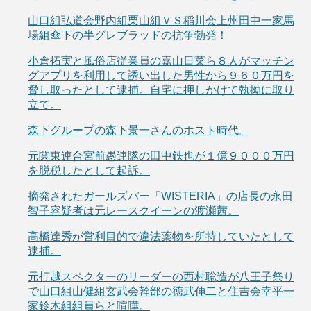
山口組弘道会野内組栗山組ＶＳ稲川会上州田中一家馬
場組傘下の半グレブラッドの抗争勃発！
小倉拓実と風俗店従業員の嘉山日菜ら８人がマッチン
グアプリを利用して誘い出した男性から９６０万円を
脅し取ったとして逮捕。自宅に押しかけて執拗に取り
立て。
森下グループの森下景一さんのホスト時代。
元関東連合宮前愚連隊の田中鉄也が１億９０００万円
を脱税したとして起訴。
摘発されたガールズバー「WISTERIA」の店長の永田
智子容疑者は元レースクイーンの渡瀬茜。
高橋達秀が営利目的で違法薬物を所持していたとして
逮捕。
元打越スペクターのリーダーの西村聡造が八王子祭り
で山口組山健組玄武会幹部の徳武伸二と住吉会幸平一
家鈴木組組員らと喧嘩。