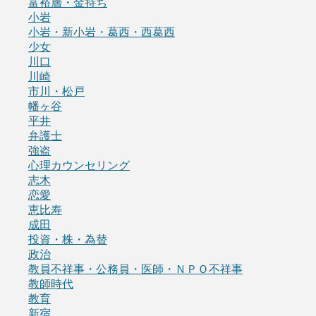
富裕層・金持ち
小岩
小岩・新小岩・葛西・西葛西
少女
川口
川崎
市川・松戸
幡ヶ谷
平井
弁護士
強盗
心理カウンセリング
志木
恋愛
恵比寿
成田
投資・株・為替
政治
教員不祥事・公務員・医師・ＮＰＯ不祥事
教師時代
教育
新宿