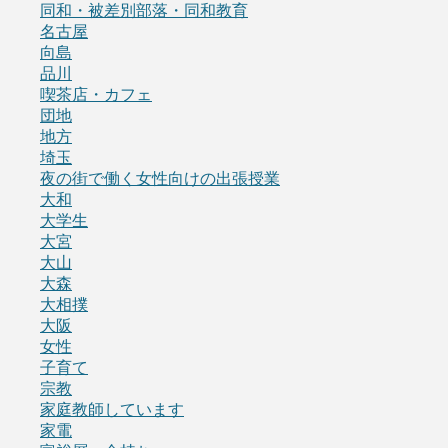
同和・被差別部落・同和教育
名古屋
向島
品川
喫茶店・カフェ
団地
地方
埼玉
夜の街で働く女性向けの出張授業
大和
大学生
大宮
大山
大森
大相撲
大阪
女性
子育て
宗教
家庭教師しています
家電