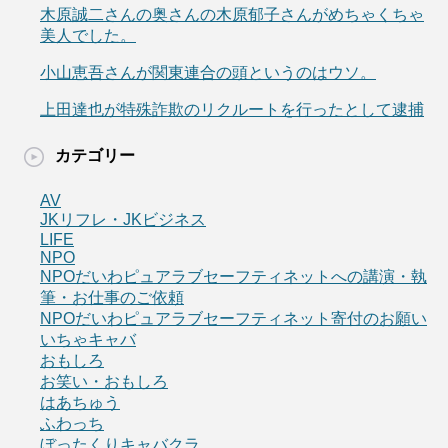
木原誠二さんの奥さんの木原郁子さんがめちゃくちゃ
美人でした。
小山恵吾さんが関東連合の頭というのはウソ。
上田達也が特殊詐欺のリクルートを行ったとして逮捕
カテゴリー
AV
JKリフレ・JKビジネス
LIFE
NPO
NPOだいわピュアラブセーフティネットへの講演・執
筆・お仕事のご依頼
NPOだいわピュアラブセーフティネット寄付のお願い
いちゃキャバ
おもしろ
お笑い・おもしろ
はあちゅう
ふわっち
ぼったくりキャバクラ