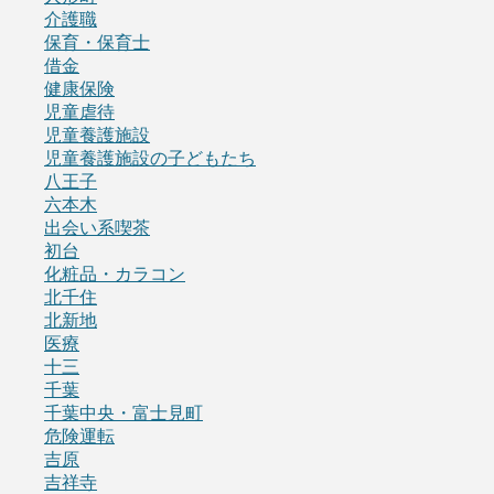
介護職
保育・保育士
借金
健康保険
児童虐待
児童養護施設
児童養護施設の子どもたち
八王子
六本木
出会い系喫茶
初台
化粧品・カラコン
北千住
北新地
医療
十三
千葉
千葉中央・富士見町
危険運転
吉原
吉祥寺