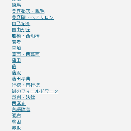
練馬
美容整形・脱毛
美容院・ヘアサロン
自己紹介
自由が丘
船橋・西船橋
若者
草加
葛西・西葛西
蒲田
蕨
藤沢
藤田孝典
行徳・南行徳
街のフィールドワーク
裁判・法律
西麻布
言語障害
調布
貧困
赤坂