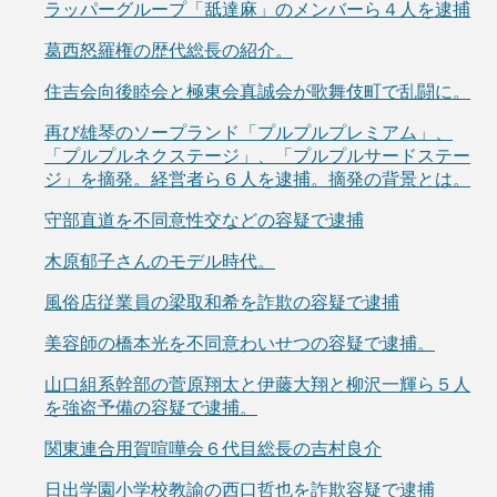
ラッパーグループ「舐達麻」のメンバーら４人を逮捕
葛西怒羅権の歴代総長の紹介。
住吉会向後睦会と極東会真誠会が歌舞伎町で乱闘に。
再び雄琴のソープランド「プルプルプレミアム」、
「プルプルネクステージ」、「プルプルサードステー
ジ」を摘発。経営者ら６人を逮捕。摘発の背景とは。
守部直道を不同意性交などの容疑で逮捕
木原郁子さんのモデル時代。
風俗店従業員の梁取和希を詐欺の容疑で逮捕
美容師の橋本光を不同意わいせつの容疑で逮捕。
山口組系幹部の菅原翔太と伊藤大翔と柳沢一輝ら５人
を強盗予備の容疑で逮捕。
関東連合用賀喧嘩会６代目総長の吉村良介
日出学園小学校教諭の西口哲也を詐欺容疑で逮捕