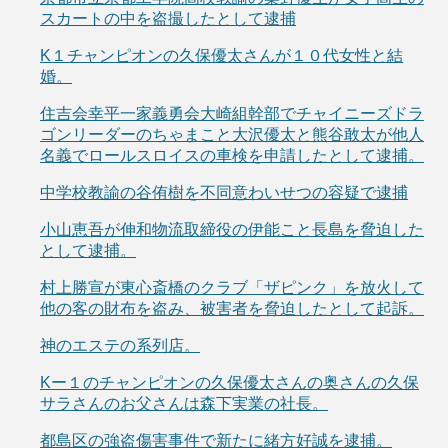
スカートの中を盗撮したとして逮捕
K１チャンピオンの久保優太さんが１０代女性と結
婚。
住吉会幸平一家義勇会大崎組幹部でチャイニーズドラ
ゴンリーダーのちゃまこと大沢優太と熊谷敢太が他人
名義でロールスロイスの車検を申請したとして逮捕。
中学校教諭の谷侑樹を不同意わいせつの容疑で逮捕
小山恵吾が伸和物流取締役の伊能こと長島を脅迫した
として逮捕。
村上勝宣が東心斎橋のクラブ「ザピンク」を放火して
他の客の財布を盗み、被害者を脅迫したとして起訴。
神のエステの系列店。
Kー１のチャンピオンの久保優太さんの奥さんの久保
サラさんのお父さんは森下実業の社長。
都島区の強盗傷害事件で新たに緒方好誠を逮捕。