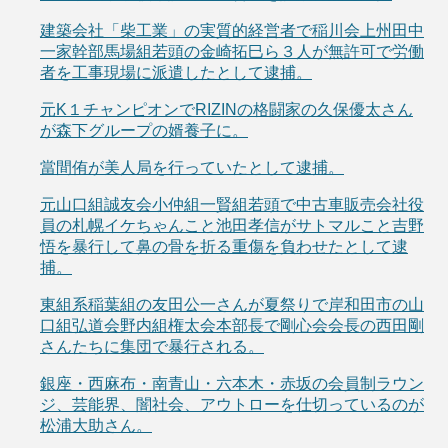
建築会社「柴工業」の実質的経営者で稲川会上州田中
一家幹部馬場組若頭の金崎拓巳ら３人が無許可で労働
者を工事現場に派遣したとして逮捕。
元K１チャンピオンでRIZINの格闘家の久保優太さん
が森下グループの婿養子に。
當間侑が美人局を行っていたとして逮捕。
元山口組誠友会小仲組一賢組若頭で中古車販売会社役
員の札幌イケちゃんこと池田孝信がサトマルこと吉野
悟を暴行して鼻の骨を折る重傷を負わせたとして逮
捕。
東組系稲葉組の友田公一さんが夏祭りで岸和田市の山
口組弘道会野内組権太会本部長で剛心会会長の西田剛
さんたちに集団で暴行される。
銀座・西麻布・南青山・六本木・赤坂の会員制ラウン
ジ、芸能界、闇社会、アウトローを仕切っているのが
松浦大助さん。