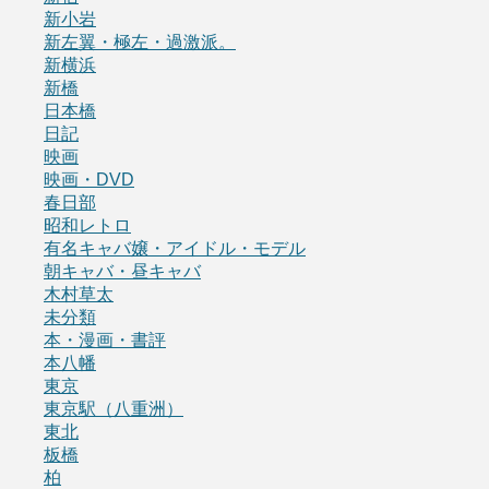
新小岩
新左翼・極左・過激派。
新横浜
新橋
日本橋
日記
映画
映画・DVD
春日部
昭和レトロ
有名キャバ嬢・アイドル・モデル
朝キャバ・昼キャバ
木村草太
未分類
本・漫画・書評
本八幡
東京
東京駅（八重洲）
東北
板橋
柏