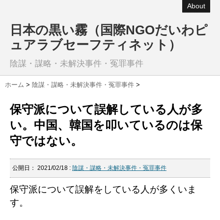
About
日本の黒い霧（国際NGOだいわピ
ュアラブセーフティネット）
陰謀・謀略・未解決事件・冤罪事件
ホーム
>
陰謀・謀略・未解決事件・冤罪事件
>
保守派について誤解している人が多
い。中国、韓国を叩いているのは保
守ではない。
公開日：
2021/02/18
:
陰謀・謀略・未解決事件・冤罪事件
保守派について誤解をしている人が多くいま
す。